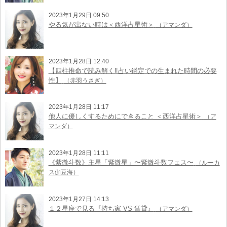
2023年1月29日 09:50
やる気が出ない時は＜西洋占星術＞
（アマンダ）
2023年1月28日 12:40
【四柱推命で読み解く‼︎占い鑑定での生まれた時間の必要
性】
（赤羽うさぎ）
2023年1月28日 11:17
他人に優しくするためにできること ＜西洋占星術＞
（ア
マンダ）
2023年1月28日 11:11
《紫微斗数》主星「紫微星」〜紫微斗数フェス〜
（ルーカ
ス伽豆海）
2023年1月27日 14:13
１２星座で見る『持ち家 VS 賃貸』
（アマンダ）