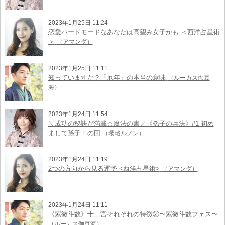
2023年1月25日 11:24
恋愛ハードモードなあなたは高望み女子かも ＜西洋占星術
＞
（アマンダ）
2023年1月25日 11:11
知っていますか？「厄年」の本当の意味
（ルーカス伽豆
海）
2023年1月24日 11:54
＼成功の秘訣が満載☆魔法の書／《孫子の兵法》#1 初め
まして孫子！の回
（瓔珞ルノン）
2023年1月24日 11:19
2つの方向から見る運勢 <西洋占星術>
（アマンダ）
2023年1月24日 11:11
《紫微斗数》十二宮それぞれの特徴②〜紫微斗数フェス〜
（ルーカス伽豆海）