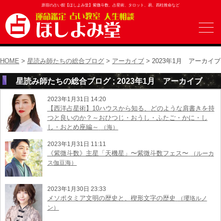
原宿の占い館【ほしよみ堂】紫微斗数、占星術、タロット、易、四柱推命など
HOME
>
星読み師たちの総合ブログ
>
アーカイブ
> 2023年1月 アーカイブ
星読み師たちの総合ブログ ; 2023年1月 アーカイブ
2023年1月31日 14:20
【西洋占星術】10ハウスから知る、どのような肩書きを持
つと良いのか？～おひつじ・おうし・ふたご・かに・し
し・おとめ座編～
（海）
2023年1月31日 11:11
《紫微斗数》主星「天機星」〜紫微斗数フェス〜
（ルーカ
ス伽豆海）
2023年1月30日 23:33
メソポタミア文明の歴史と、楔形文字の歴史
（瓔珞ルノ
ン）