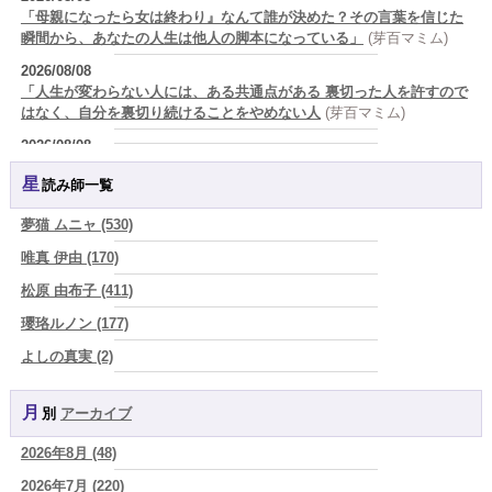
「母親になったら女は終わり』なんて誰が決めた？その言葉を信じた
瞬間から、あなたの人生は他人の脚本になっている」
(芽百マミム)
2026/08/08
「人生が変わらない人には、ある共通点がある 裏切った人を許すので
はなく、自分を裏切り続けることをやめない人
(芽百マミム)
2026/08/08
生きづらさと恋愛の悩みを繰り返すあなたへ
(紅月Luru)
星読み師一覧
2026/08/08
真寿の開運Cooking 鮭が教えてくれた、"積み重ねた先にある豊か
夢猫 ムニャ (530)
さ"
(プラタ 真寿)
唯真 伊由 (170)
2026/08/07
松原 由布子 (411)
『頑張って好かれる』を やめてみました。届いた 一通のメッセー
ジ。
(プラタ 真寿)
瓔珞ルノン (177)
2026/08/07
よしの真実 (2)
2026年8月8日 甲寅――自分の軸を持ちながら、世界と対話する日
(あ
YOSHIKI (58)
ぐり)
月別
アーカイブ
よみ (39)
2026/08/07
新しいことに触れると、自分の中の回路がひらく｜好奇心を持ち続け
2026年8月 (48)
一之森 陽柑 (26)
る楽しさ
(美月マーシャ)
2026年7月 (220)
椰奈空 (64)