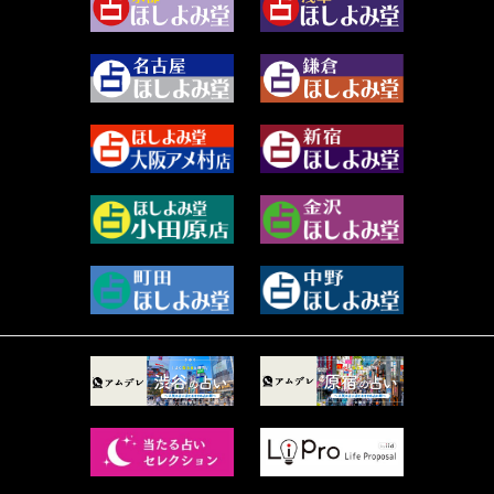
白丸モカ (180)
2023年12月 (86)
水浅葱 旬時 (150)
2023年11月 (67)
阿佐霧 峰麿 (37)
2023年10月 (36)
源 彩乃 (65)
2023年9月 (37)
美月マーシャ (212)
2023年8月 (46)
芽百マミム (741)
2023年7月 (59)
真巳華 - Mamika - (268)
2023年6月 (73)
プラタ 真寿 (165)
2023年5月 (67)
紅月Luru (5)
2023年4月 (73)
ルーカス伽豆海 (1111)
2023年3月 (92)
鈴木 リンダ (264)
2023年2月 (99)
レモネード (102)
2023年1月 (96)
才谷クララ (95)
2022年12月 (72)
木杉泉風 (116)
2022年11月 (72)
桐野有民 (31)