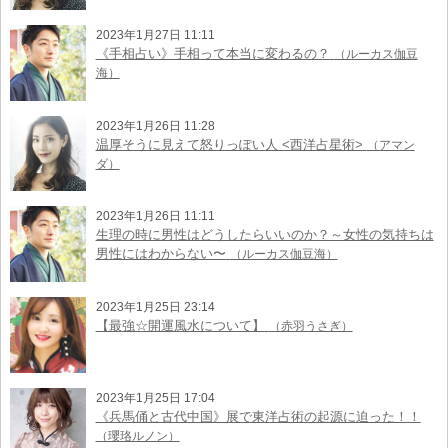
2023年1月27日 11:11
《手相占い》手相って本当に変わるの？
（ルーカス伽豆
海）
2023年1月26日 11:28
温厚そうに見えて怒りっぽい人 <西洋占星術>
（アマン
ダ）
2023年1月26日 11:11
生理の時に男性はどうしたらいいのか？～女性の気持ちは
男性にはわからない〜
（ルーカス伽豆海）
2023年1月25日 23:14
【最強☆開運風水について】
（赤羽うさぎ）
2023年1月25日 17:04
《兵馬俑と古代中国》展で東洋占術の起源に迫った！！
（瓔珞ルノン）