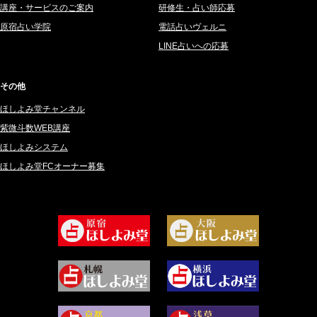
講座・サービスのご案内
研修生・占い師応募
2025年3月 (67)
さてら (94)
原宿占い学院
電話占いヴェルニ
2025年2月 (50)
紗莉紗 もも (149)
LINE占いへの応募
2025年1月 (48)
碧斗 彩良 (343)
2024年12月 (57)
桜望巴千 (270)
その他
2024年11月 (38)
綺咲みゆき (22)
ほしよみ堂チャンネル
2024年10月 (36)
比呂 酒井 (59)
紫微斗数WEB講座
2024年9月 (39)
ロザリン (157)
ほしよみシステム
ほしよみ堂FCオーナー募集
2024年8月 (45)
坂宮 鈴果 (82)
2024年7月 (78)
白金澪羅 (80)
2024年6月 (62)
坂本レイコ (19)
2024年5月 (92)
尾羽奈美海 (95)
2024年4月 (50)
むらさきちゃん (128)
2024年3月 (49)
藻那ムール (2)
2024年2月 (40)
雪ヶ谷 モモン (4)
2024年1月 (63)