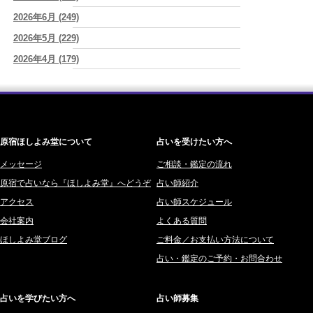
2026/08/07
2026年8月7日 癸丑 自分を消さずに、調和を育てる日
2026年6月 (249)
(あぐり)
ワカリミ (1)
2026/08/07
2026年5月 (229)
神楽峰ヴィスカ (10)
時間は前に進んでいく。後悔は消せないけれど未来を変えていくこと
2026年4月 (179)
赤羽うさぎ (341)
ができる
(真巳華 - Mamika -)
2026年3月 (178)
海 (207)
2026/08/07
「いいお母さん」という仮面を外した日に、鏡の中に立っていたのは
2026年2月 (180)
梅星沢庵 (67)
誰でしたか」
(芽百マミム)
2026年1月 (200)
藤間 由奈 (31)
原宿ほしよみ堂について
占いを受けたい方へ
2025年12月 (201)
橘メルロ (7)
2025年11月 (252)
メッセージ
ご相談・鑑定の流れ
鈴喜みわこ (8)
原宿で占いなら『ほしよみ堂』へどうぞ
占い師紹介
2025年10月 (242)
鯖ノ実 ソニン (19)
アクセス
占い師スケジュール
2025年9月 (196)
愛音ソナタ (16)
会社案内
よくある質問
2025年8月 (182)
紫村 明世 (34)
ほしよみ堂ブログ
ご料金／お支払い方法について
2025年7月 (192)
豊玉識 (2)
占い・鑑定のご予約・お問合わせ
2025年6月 (126)
妙見旬香 (166)
2025年5月 (43)
サーペント (92)
占いを学びたい方へ
占い師募集
2025年4月 (68)
里村 天胡 (107)