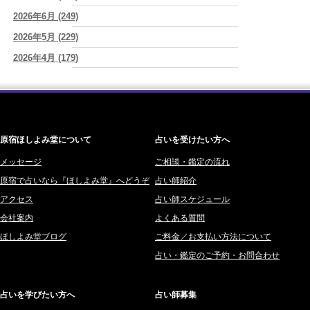
2026/08/05
2026年6月 (249)
ワカリミ (1)
YouTube恋愛3択リーディング動画ばかりみてしまう時は
(紅月Luru)
2026年5月 (229)
神楽峰ヴィスカ (10)
2026/08/05
2026年4月 (179)
赤羽うさぎ (341)
才能ではなくて習慣～毎日の言葉・毎日の選択が人生をつくる～
(真
巳華 - Mamika -)
2026年3月 (178)
海 (207)
2026/08/05
2026年2月 (180)
梅星沢庵 (67)
生きづらく恋愛も仕事も上手くいかなかった私が180℃変われた理由
2026年1月 (200)
藤間 由奈 (31)
(紅月Luru)
原宿ほしよみ堂について
占いを受けたい方へ
2025年12月 (201)
橘メルロ (7)
2025年11月 (252)
メッセージ
ご相談・鑑定の流れ
鈴喜みわこ (8)
原宿で占いなら『ほしよみ堂』へどうぞ
占い師紹介
2025年10月 (242)
鯖ノ実 ソニン (19)
アクセス
占い師スケジュール
2025年9月 (196)
愛音ソナタ (16)
会社案内
よくある質問
2025年8月 (182)
紫村 明世 (34)
ほしよみ堂ブログ
ご料金／お支払い方法について
2025年7月 (192)
豊玉識 (2)
占い・鑑定のご予約・お問合わせ
2025年6月 (126)
妙見旬香 (166)
2025年5月 (43)
サーペント (92)
占いを学びたい方へ
占い師募集
2025年4月 (68)
里村 天胡 (107)