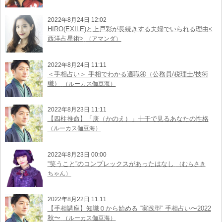
2022年8月24日 12:02
HIRO(EXILE)と上戸彩が長続きする夫婦でいられる理由<
西洋占星術>
（アマンダ）
2022年8月24日 11:11
＜手相占い＞ 手相でわかる適職④（公務員/税理士/技術
職）
（ルーカス伽豆海）
2022年8月23日 11:11
【四柱推命】「庚（かのえ）」十干で見るあなたの性格
（ルーカス伽豆海）
2022年8月23日 00:00
“笑うこと”のコンプレックスがあったはなし
（むらさき
ちゃん）
2022年8月22日 11:11
【手相講座】知識０から始める “実践型” 手相占い〜2022
秋〜
（ルーカス伽豆海）