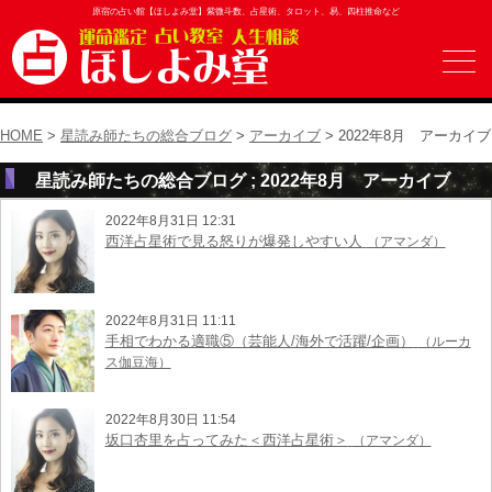
原宿の占い館【ほしよみ堂】紫微斗数、占星術、タロット、易、四柱推命など
HOME
>
星読み師たちの総合ブログ
>
アーカイブ
> 2022年8月 アーカイブ
星読み師たちの総合ブログ ; 2022年8月 アーカイブ
2022年8月31日 12:31
西洋占星術で見る怒りが爆発しやすい人
（アマンダ）
2022年8月31日 11:11
手相でわかる適職⑤（芸能人/海外で活躍/企画）
（ルーカ
ス伽豆海）
2022年8月30日 11:54
坂口杏里を占ってみた＜西洋占星術＞
（アマンダ）