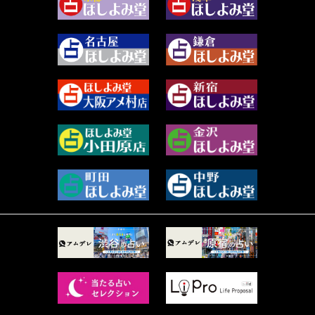
2023年12月 (86)
水浅葱 旬時 (150)
2023年11月 (67)
阿佐霧 峰麿 (37)
2023年10月 (36)
源 彩乃 (65)
2023年9月 (37)
美月マーシャ (211)
2023年8月 (46)
芽百マミム (737)
2023年7月 (59)
真巳華 - Mamika - (267)
2023年6月 (73)
プラタ 真寿 (163)
2023年5月 (67)
紅月Luru (3)
2023年4月 (73)
ルーカス伽豆海 (1111)
2023年3月 (92)
鈴木 リンダ (264)
2023年2月 (99)
レモネード (102)
2023年1月 (96)
才谷クララ (95)
2022年12月 (72)
木杉泉風 (116)
2022年11月 (72)
桐野有民 (31)
2022年10月 (87)