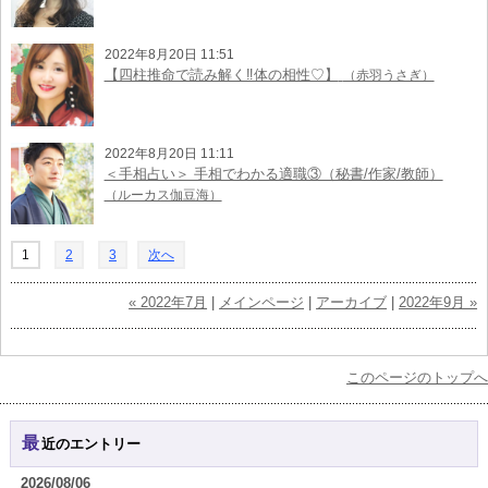
2022年8月20日 11:51
【四柱推命で読み解く‼︎体の相性♡︎】
（赤羽うさぎ）
2022年8月20日 11:11
＜手相占い＞ 手相でわかる適職③（秘書/作家/教師）
（ルーカス伽豆海）
1
2
3
次へ
« 2022年7月
|
メインページ
|
アーカイブ
|
2022年9月 »
このページのトップへ
最近のエントリー
2026/08/06