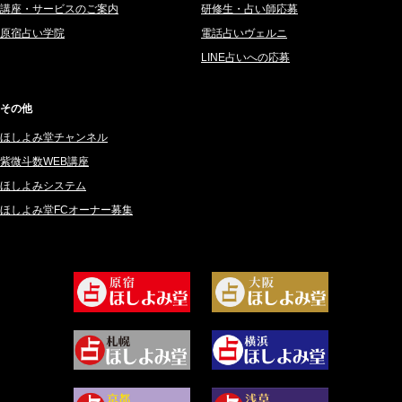
講座・サービスのご案内
研修生・占い師応募
2025年3月 (67)
さてら (94)
原宿占い学院
電話占いヴェルニ
2025年2月 (50)
紗莉紗 もも (149)
LINE占いへの応募
2025年1月 (48)
碧斗 彩良 (343)
2024年12月 (57)
桜望巴千 (270)
その他
2024年11月 (38)
綺咲みゆき (22)
ほしよみ堂チャンネル
2024年10月 (36)
比呂 酒井 (59)
紫微斗数WEB講座
2024年9月 (39)
ロザリン (157)
ほしよみシステム
ほしよみ堂FCオーナー募集
2024年8月 (45)
坂宮 鈴果 (82)
2024年7月 (78)
白金澪羅 (80)
2024年6月 (62)
坂本レイコ (19)
2024年5月 (92)
尾羽奈美海 (95)
2024年4月 (50)
むらさきちゃん (128)
2024年3月 (49)
藻那ムール (2)
2024年2月 (40)
雪ヶ谷 モモン (4)
2024年1月 (63)
白丸モカ (180)