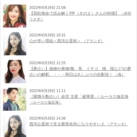
2022年8月29日 21:08
【四柱推命で読み解く‼︎甲（きのえ）さんの特徴】
（赤羽
うさぎ）
2022年8月29日 16:31
心が辛い理由＜西洋占星術＞
（アマンダ）
2022年8月29日 12:25
【夢占い】植物や果物(菊、草、イチゴ、桃、桜など)の夢
占いの解釈。・・・明日は久しぶりの生配信！
（海）
2022年8月29日 11:11
《紫微斗数占い》命宮 主星「破軍星」/ ルーカス伽豆海
（ルーカス伽豆海）
2022年8月28日 14:36
西洋占星術で見る整形依存になりやすい人
（アマンダ）