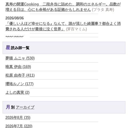
真寿の開運Cooking 二段弁当に詰めた、調和のエネルギー。品数が
増える日は、心にも余裕がある証拠かもしれません
(プラタ 真寿)
2026/08/06
「優しい人ほど幸せになる』なんて、誰が流した綺麗事？都合よく消
費される人だけが最後に泣く世界」
(芽百マミム)
2026/08/06
好きだけでは続かない。それでも離れられない人を愛と呼ぶほど、人
星読み師一覧
は自分を壊していく
(芽百マミム)
2026/08/06
夢猫 ムニャ (530)
2026年8月6日 壬子 真冬の海のように、自分の道を切り拓く日
(あぐ
唯真 伊由 (169)
り)
松原 由布子 (411)
2026/08/05
占いが教えてくれたのは、答えじゃなくて勇気だったお話
(プラタ 真
瓔珞ルノン (177)
寿)
よしの真実 (2)
2026/08/05
YOSHIKI (58)
「言うことを聞かない子」に、どう伝える？｜紫微斗数でわかる子ど
もの特性
(美月マーシャ)
月別
アーカイブ
よみ (39)
2026/08/05
2026年8月 (35)
一之森 陽柑 (26)
紫微斗数で親子問題の原因がわかり腑におちた【育児の悩み】
(紅月
Luru)
2026年7月 (220)
椰奈空 (64)