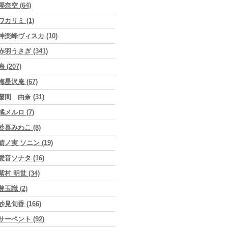
椰奈空 (64)
ワカリミ (1)
神楽峰ヴィスカ (10)
赤羽うさぎ (341)
海 (207)
梅星沢庵 (67)
藤間 由奈 (31)
橘メルロ (7)
鈴喜みわこ (8)
鯖ノ実 ソニン (19)
愛音ソナタ (16)
紫村 明世 (34)
豊玉識 (2)
妙見旬香 (166)
サーペント (92)