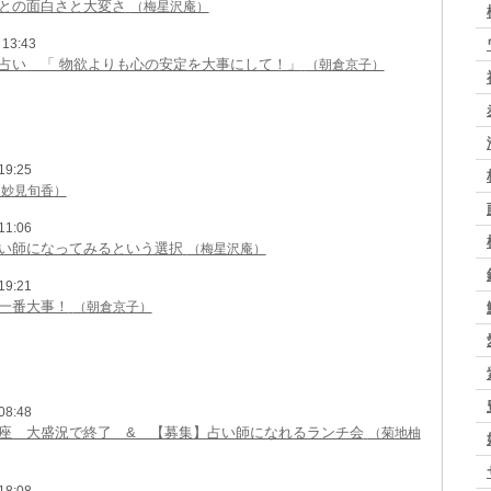
との面白さと大変さ
（梅星沢庵）
13:43
占い 「 物欲よりも心の安定を大事にして！」
（朝倉京子）
9:25
（妙見旬香）
1:06
い師になってみるという選択
（梅星沢庵）
9:21
一番大事！
（朝倉京子）
8:48
座 大盛況で終了 & 【募集】占い師になれるランチ会
（菊地柚
8:08