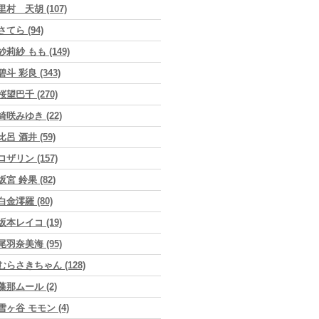
里村 天胡 (107)
さてら (94)
紗莉紗 もも (149)
碧斗 彩良 (343)
桜望巴千 (270)
綺咲みゆき (22)
比呂 酒井 (59)
ロザリン (157)
坂宮 鈴果 (82)
白金澪羅 (80)
坂本レイコ (19)
尾羽奈美海 (95)
むらさきちゃん (128)
藻那ムール (2)
雪ヶ谷 モモン (4)