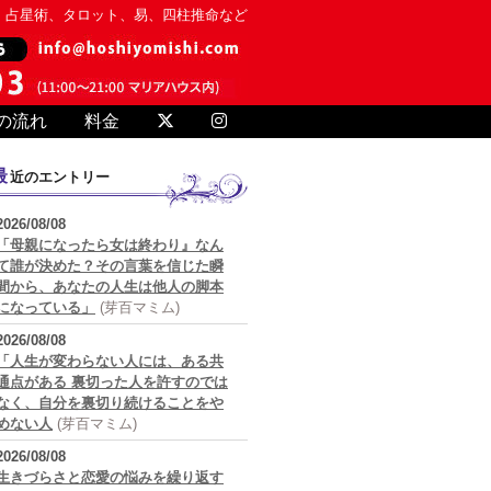
、占星術、タロット、易、四柱推命など
の流れ
料金
最近のエントリー
2026/08/08
「母親になったら女は終わり』なん
て誰が決めた？その言葉を信じた瞬
間から、あなたの人生は他人の脚本
になっている」
(芽百マミム)
2026/08/08
「人生が変わらない人には、ある共
通点がある 裏切った人を許すのでは
なく、自分を裏切り続けることをや
めない人
(芽百マミム)
2026/08/08
生きづらさと恋愛の悩みを繰り返す