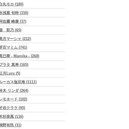
白丸モカ (180)
水浅葱 旬時 (150)
阿佐霧 峰麿 (37)
源 彩乃 (65)
美月マーシャ (212)
芽百マミム (741)
真巳華 - Mamika - (268)
プラタ 真寿 (165)
紅月Luru (5)
ルーカス伽豆海 (1111)
鈴木 リンダ (264)
レモネード (102)
才谷クララ (95)
木杉泉風 (116)
桐野有民 (31)