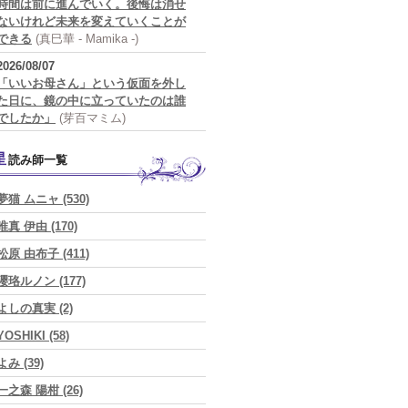
時間は前に進んでいく。後悔は消せ
ないけれど未来を変えていくことが
できる
(真巳華 - Mamika -)
2026/08/07
「いいお母さん」という仮面を外し
た日に、鏡の中に立っていたのは誰
でしたか」
(芽百マミム)
星読み師一覧
夢猫 ムニャ (530)
唯真 伊由 (170)
松原 由布子 (411)
瓔珞ルノン (177)
よしの真実 (2)
YOSHIKI (58)
よみ (39)
一之森 陽柑 (26)