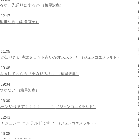
るか、先送りにするか
（梅星沢庵）
12:47
食事から
（朝倉京子）
21:35
ちが知りたい時はタロット占いがオススメ ＊
（ジュンコエメラルド）
10:48
応援してもらう『巻き込み力』
（梅星沢庵）
19:34
つかない
（梅星沢庵）
18:39
ペーンやります！！！！！！ ＊
（ジュンコエメラルド）
12:43
て！ジュンコ エメラルドです ＊
（ジュンコエメラルド）
16:38