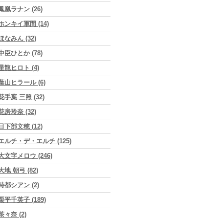
鳳凰ラナン (26)
ホンキイ軍間 (14)
ほなみん (32)
中臣ひとか (78)
星龍ヒロト (4)
葉山ヒラール (6)
花手葉 三照 (32)
花房玲奈 (32)
日下部文穂 (12)
エルチ・デ・エルチ (125)
大文字メロウ (246)
大地 朝弓 (82)
時都シアン (2)
栗平千英子 (189)
茶々奈 (2)