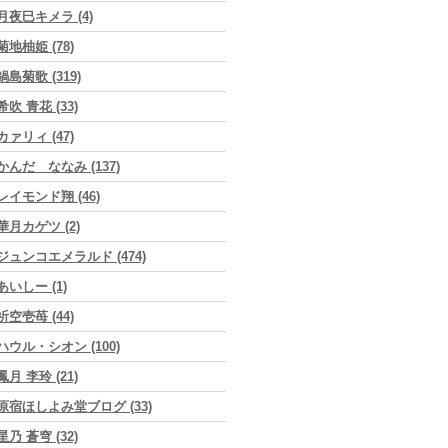
月夜巳キメラ (4)
菊地柚姫 (78)
鍋島菊歌 (319)
希吹 青花 (33)
カァリィ (47)
かんだ ななみ (137)
レイモンド翔 (46)
華月カゲツ (2)
ジュンコエメラルド (474)
あいしー (1)
祈空壱苺 (44)
ハウル・シオン (100)
鳳月 李玲 (21)
原宿ほしよみ堂ブログ (33)
星乃 蒼穹 (32)