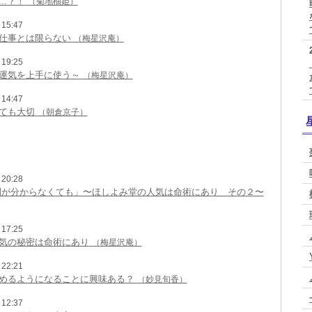
..？！
（菊地柚姫）
15:47
仕事とは限らない
（梅星沢庵）
19:25
運気を上手に使う～
（梅星沢庵）
14:47
ても大切
（朝倉京子）
20:28
間が分からなくても」〜ほしよみ堂の人気は命術にあり その２〜
17:25
気の秘密は命術にあり
（梅星沢庵）
22:21
めるようになることに興味ある？
（妙見旬香）
12:37