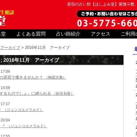
原宿の占い館【ほしよみ堂】紫微斗数
み堂
よくある質問
占い師紹介
アクセス
ご利用
>
アーカイブ
> 2016年11月 アーカイブ
 2016年11月 アーカイブ
17:09
の原宿で働きませんか？
（梅星沢庵）
14:59
するものでしょ』に縛られる
（妙見旬香）
17:17
＊
（ジュンコエメラルド）
20:04
 ＊
（ジュンコエメラルド）
17:55