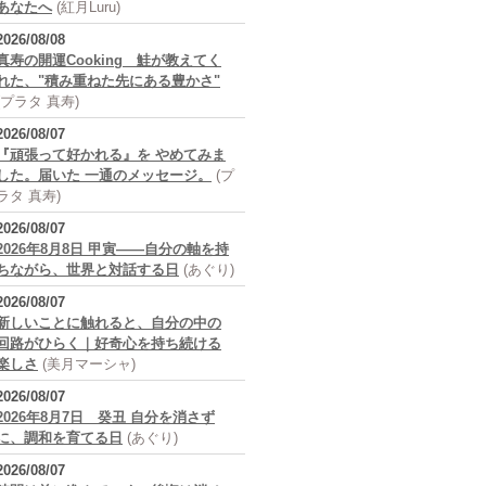
あなたへ
(紅月Luru)
2026/08/08
真寿の開運Cooking 鮭が教えてく
れた、"積み重ねた先にある豊かさ"
(プラタ 真寿)
2026/08/07
『頑張って好かれる』を やめてみま
した。届いた 一通のメッセージ。
(プ
ラタ 真寿)
2026/08/07
2026年8月8日 甲寅――自分の軸を持
ちながら、世界と対話する日
(あぐり)
2026/08/07
新しいことに触れると、自分の中の
回路がひらく｜好奇心を持ち続ける
楽しさ
(美月マーシャ)
2026/08/07
2026年8月7日 癸丑 自分を消さず
に、調和を育てる日
(あぐり)
2026/08/07