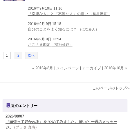
2016年9月10日 11:16
『幸運な人』と『不運な人』の違い
（梅星沢庵）
2016年9月 9日 15:18
自分のことをよく知るには？
（ほなみん）
2016年9月 9日 13:54
おこさま鑑定
（菊地柚姫）
1
2
次へ
« 2016年8月
|
メインページ
|
アーカイブ
|
2016年10月 »
このページのトップへ
最近のエントリー
2026/08/07
『頑張って好かれる』を やめてみました。届いた 一通のメッセー
ジ。
(プラタ 真寿)