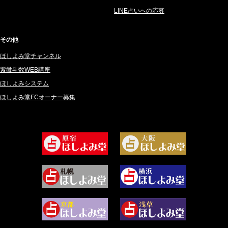
2025年2月 (50)
紗莉紗 もも (149)
LINE占いへの応募
2025年1月 (48)
碧斗 彩良 (343)
2024年12月 (57)
桜望巴千 (270)
その他
2024年11月 (38)
綺咲みゆき (22)
ほしよみ堂チャンネル
2024年10月 (36)
比呂 酒井 (59)
紫微斗数WEB講座
2024年9月 (39)
ロザリン (157)
ほしよみシステム
ほしよみ堂FCオーナー募集
2024年8月 (45)
坂宮 鈴果 (82)
2024年7月 (78)
白金澪羅 (80)
2024年6月 (62)
坂本レイコ (19)
2024年5月 (92)
尾羽奈美海 (95)
2024年4月 (50)
むらさきちゃん (128)
2024年3月 (49)
藻那ムール (2)
2024年2月 (40)
雪ヶ谷 モモン (4)
2024年1月 (63)
白丸モカ (180)
2023年12月 (86)
水浅葱 旬時 (150)