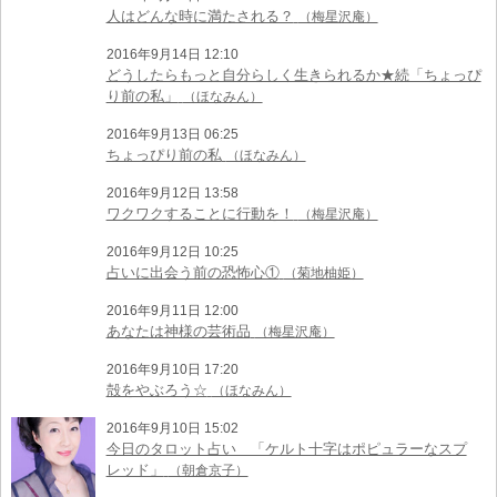
人はどんな時に満たされる？
（梅星沢庵）
2016年9月14日 12:10
どうしたらもっと自分らしく生きられるか★続「ちょっぴ
り前の私」
（ほなみん）
2016年9月13日 06:25
ちょっぴり前の私
（ほなみん）
2016年9月12日 13:58
ワクワクすることに行動を！
（梅星沢庵）
2016年9月12日 10:25
占いに出会う前の恐怖心①
（菊地柚姫）
2016年9月11日 12:00
あなたは神様の芸術品
（梅星沢庵）
2016年9月10日 17:20
殻をやぶろう☆
（ほなみん）
2016年9月10日 15:02
今日のタロット占い 「ケルト十字はポピュラーなスプ
レッド」
（朝倉京子）