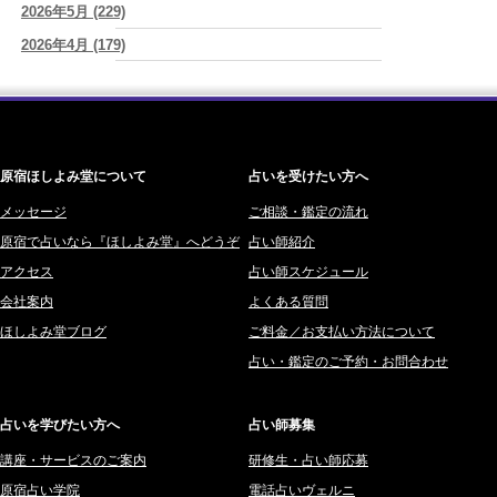
2026年5月 (229)
神楽峰ヴィスカ (10)
増える日は、心にも余裕がある証拠かもしれません
(プラタ 真寿)
2026年4月 (179)
赤羽うさぎ (341)
2026/08/06
理解されたい人ほど、相手を理解することを忘れてしまう。
(唯真 伊
2026年3月 (178)
海 (207)
由)
2026年2月 (180)
梅星沢庵 (67)
2026/08/06
2026年1月 (200)
藤間 由奈 (31)
【難しい恋愛】【既読スルー】あなたが楽しんでいるとどんな立場や
年齢でも愛されます
(紅月Luru)
原宿ほしよみ堂について
占いを受けたい方へ
2025年12月 (201)
橘メルロ (7)
2025年11月 (252)
メッセージ
ご相談・鑑定の流れ
鈴喜みわこ (8)
原宿で占いなら『ほしよみ堂』へどうぞ
占い師紹介
2025年10月 (242)
鯖ノ実 ソニン (19)
アクセス
占い師スケジュール
2025年9月 (196)
愛音ソナタ (16)
会社案内
よくある質問
2025年8月 (182)
紫村 明世 (34)
ほしよみ堂ブログ
ご料金／お支払い方法について
2025年7月 (192)
豊玉識 (2)
占い・鑑定のご予約・お問合わせ
2025年6月 (126)
妙見旬香 (166)
2025年5月 (43)
サーペント (92)
占いを学びたい方へ
占い師募集
2025年4月 (68)
里村 天胡 (107)
講座・サービスのご案内
研修生・占い師応募
2025年3月 (67)
さてら (94)
原宿占い学院
電話占いヴェルニ