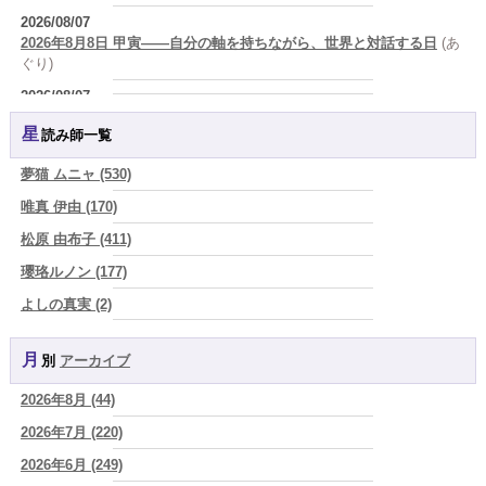
2026/08/07
2026年8月8日 甲寅――自分の軸を持ちながら、世界と対話する日
(あ
ぐり)
2026/08/07
新しいことに触れると、自分の中の回路がひらく｜好奇心を持ち続け
星読み師一覧
る楽しさ
(美月マーシャ)
2026/08/07
夢猫 ムニャ (530)
2026年8月7日 癸丑 自分を消さずに、調和を育てる日
(あぐり)
唯真 伊由 (170)
2026/08/07
松原 由布子 (411)
時間は前に進んでいく。後悔は消せないけれど未来を変えていくこと
ができる
(真巳華 - Mamika -)
瓔珞ルノン (177)
2026/08/07
よしの真実 (2)
「いいお母さん」という仮面を外した日に、鏡の中に立っていたのは
YOSHIKI (58)
誰でしたか」
(芽百マミム)
月別
アーカイブ
よみ (39)
2026/08/07
「運命の人を探して何年も迷った。でも最後に気づく…本当に人生を
2026年8月 (44)
一之森 陽柑 (26)
狂わせるのは『誰を好きになったか』ではなく、『間違ったタイミン
グを運命だと信じたこと』だった
2026年7月 (220)
(芽百マミム)
椰奈空 (64)
2026/08/06
2026年6月 (249)
ワカリミ (1)
真寿の開運Cooking 二段弁当に詰めた、調和のエネルギー。品数が