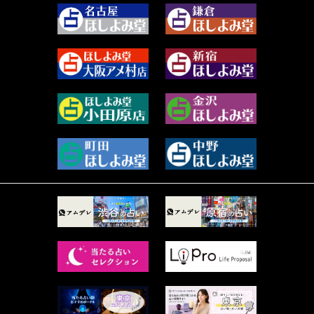
2023年11月 (67)
阿佐霧 峰麿 (37)
2023年10月 (36)
源 彩乃 (65)
2023年9月 (37)
美月マーシャ (212)
2023年8月 (46)
芽百マミム (739)
2023年7月 (59)
真巳華 - Mamika - (268)
2023年6月 (73)
プラタ 真寿 (164)
2023年5月 (67)
紅月Luru (4)
2023年4月 (73)
ルーカス伽豆海 (1111)
2023年3月 (92)
鈴木 リンダ (264)
2023年2月 (99)
レモネード (102)
2023年1月 (96)
才谷クララ (95)
2022年12月 (72)
木杉泉風 (116)
2022年11月 (72)
桐野有民 (31)
2022年10月 (87)
月夜巳キメラ (4)
2022年9月 (85)
菊地柚姫 (78)