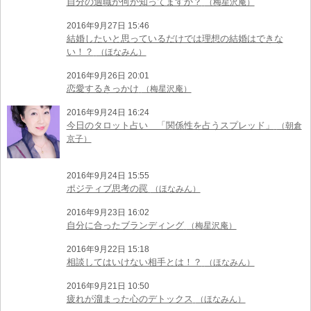
自分の適職が何か知ってますか？
（梅星沢庵）
2016年9月27日 15:46
結婚したいと思っているだけでは理想の結婚はできな
い！？
（ほなみん）
2016年9月26日 20:01
恋愛するきっかけ
（梅星沢庵）
2016年9月24日 16:24
今日のタロット占い 「関係性を占うスプレッド」
（朝倉
京子）
2016年9月24日 15:55
ポジティブ思考の罠
（ほなみん）
2016年9月23日 16:02
自分に合ったブランディング
（梅星沢庵）
2016年9月22日 15:18
相談してはいけない相手とは！？
（ほなみん）
2016年9月21日 10:50
疲れが溜まった心のデトックス
（ほなみん）