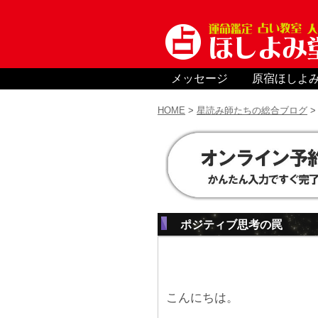
メッセージ
原宿ほしよ
HOME
>
星読み師たちの総合ブログ
ポジティブ思考の罠
こんにちは。