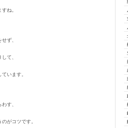
ますね。
をせず、
りして、
しています。
らわす、
うのがコツです。