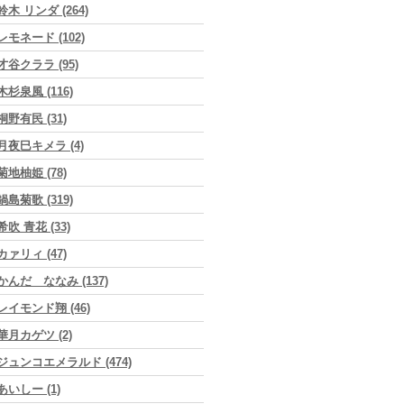
鈴木 リンダ (264)
レモネード (102)
才谷クララ (95)
木杉泉風 (116)
桐野有民 (31)
月夜巳キメラ (4)
菊地柚姫 (78)
鍋島菊歌 (319)
希吹 青花 (33)
カァリィ (47)
かんだ ななみ (137)
レイモンド翔 (46)
華月カゲツ (2)
ジュンコエメラルド (474)
あいしー (1)