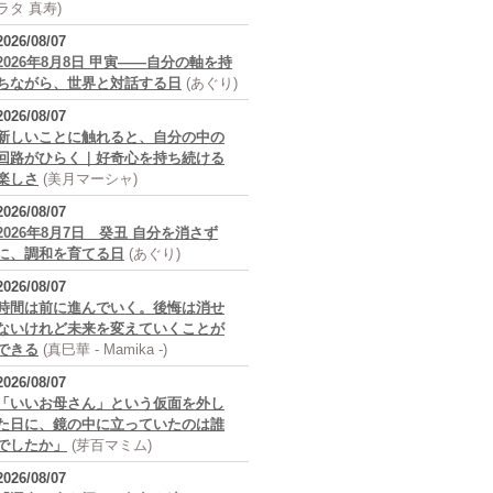
ラタ 真寿)
2026/08/07
2026年8月8日 甲寅――自分の軸を持
ちながら、世界と対話する日
(あぐり)
2026/08/07
新しいことに触れると、自分の中の
回路がひらく｜好奇心を持ち続ける
楽しさ
(美月マーシャ)
2026/08/07
2026年8月7日 癸丑 自分を消さず
に、調和を育てる日
(あぐり)
2026/08/07
時間は前に進んでいく。後悔は消せ
ないけれど未来を変えていくことが
できる
(真巳華 - Mamika -)
2026/08/07
「いいお母さん」という仮面を外し
た日に、鏡の中に立っていたのは誰
でしたか」
(芽百マミム)
2026/08/07