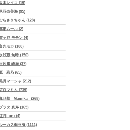
坂本レイコ (19)
尾羽奈美海 (95)
むらさきちゃん (128)
藻那ムール (2)
雪ヶ谷 モモン (4)
白丸モカ (180)
水浅葱 旬時 (150)
阿佐霧 峰麿 (37)
源 彩乃 (65)
美月マーシャ (212)
芽百マミム (739)
真巳華 - Mamika - (268)
プラタ 真寿 (165)
紅月Luru (4)
ルーカス伽豆海 (1111)