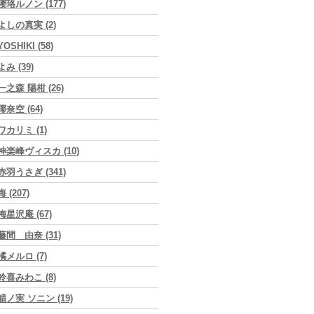
瓔珞ルノン (177)
よしの真実 (2)
YOSHIKI (58)
よみ (39)
一之森 陽柑 (26)
椰奈空 (64)
ワカリミ (1)
神楽峰ヴィスカ (10)
赤羽うさぎ (341)
海 (207)
梅星沢庵 (67)
藤間 由奈 (31)
橘メルロ (7)
鈴喜みわこ (8)
鯖ノ実 ソニン (19)