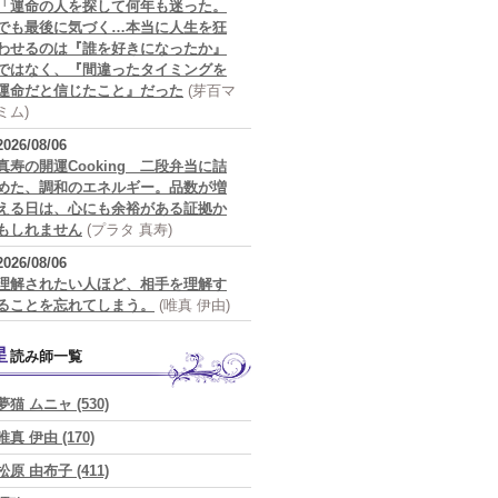
「運命の人を探して何年も迷った。
でも最後に気づく…本当に人生を狂
わせるのは『誰を好きになったか』
ではなく、『間違ったタイミングを
運命だと信じたこと』だった
(芽百マ
ミム)
2026/08/06
真寿の開運Cooking 二段弁当に詰
めた、調和のエネルギー。品数が増
える日は、心にも余裕がある証拠か
もしれません
(プラタ 真寿)
2026/08/06
理解されたい人ほど、相手を理解す
ることを忘れてしまう。
(唯真 伊由)
星読み師一覧
夢猫 ムニャ (530)
唯真 伊由 (170)
松原 由布子 (411)