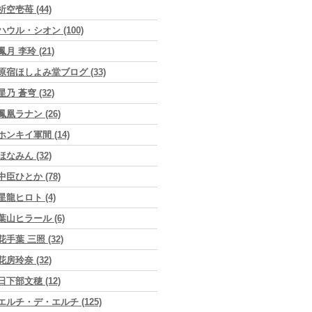
祈空壱苺 (44)
ハウル・シオン (100)
鳳月 李玲 (21)
原宿ほしよみ堂ブログ (33)
星乃 蒼穹 (32)
鳳凰ラナン (26)
ホンキイ軍間 (14)
ほなみん (32)
中臣ひとか (78)
星龍ヒロト (4)
葉山ヒラール (6)
花手葉 三照 (32)
花房玲奈 (32)
日下部文穂 (12)
エルチ・デ・エルチ (125)