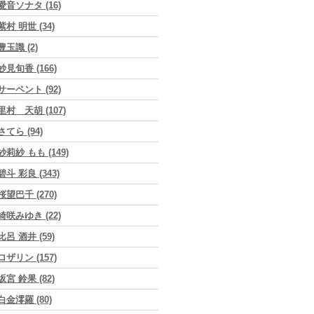
愛音ソナタ (16)
紫村 明世 (34)
豊玉識 (2)
妙見旬香 (166)
サーペント (92)
里村 天胡 (107)
さてら (94)
紗莉紗 もも (149)
碧斗 彩良 (343)
桜望巴千 (270)
綺咲みゆき (22)
比呂 酒井 (59)
ロザリン (157)
坂宮 鈴果 (82)
白金澪羅 (80)