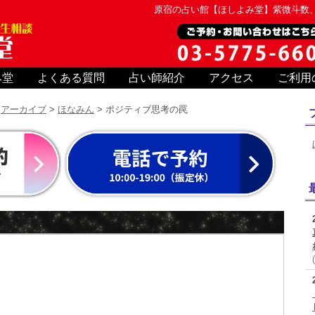
原宿の占い館【ほしよみ堂】紫微斗数
み堂
よくある質問
占い師紹介
アクセス
ご利用
>
アーカイブ
>
ほなみん
> ポジティブ思考の罠