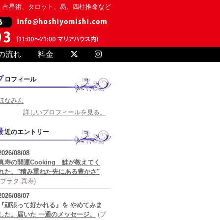
、占星術、タロット、易、四柱推命など
の流れ
料金
プロフィール
ほなみん
詳しいプロフィールを見る。
最近のエントリー
2026/08/08
真寿の開運Cooking 鮭が教えてく
れた、"積み重ねた先にある豊かさ"
(プラタ 真寿)
2026/08/07
『頑張って好かれる』を やめてみま
した。届いた 一通のメッセージ。
(プ