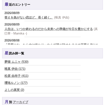
最近のエントリー
2026/08/09
答えを急がない恋ほど、長く続く。
(唯真 伊由)
2026/08/09
人生は、いつか終わるのだから未来への準備が今日を豊かにする
(真
巳華 - Mamika -)
2026/08/08
「母親になったら女は終わり』なんて誰が決めた？その言葉を信じた
瞬間から、あなたの人生は他人の脚本になっている」
(芽百マミム)
星読み師一覧
2026/08/08
「人生が変わらない人には、ある共通点がある 裏切った人を許すので
夢猫 ムニャ (530)
はなく、自分を裏切り続けることをやめない人
(芽百マミム)
唯真 伊由 (171)
2026/08/08
松原 由布子 (411)
生きづらさと恋愛の悩みを繰り返すあなたへ
(紅月Luru)
瓔珞ルノン (177)
2026/08/08
真寿の開運Cooking 鮭が教えてくれた、"積み重ねた先にある豊か
よしの真実 (2)
さ"
(プラタ 真寿)
YOSHIKI (58)
2026/08/07
月別
アーカイブ
よみ (39)
『頑張って好かれる』を やめてみました。届いた 一通のメッセー