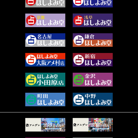
2024年2月 (40)
雪ヶ谷 モモン (4)
2024年1月 (63)
白丸モカ (180)
2023年12月 (86)
水浅葱 旬時 (150)
2023年11月 (67)
阿佐霧 峰麿 (37)
2023年10月 (36)
源 彩乃 (65)
2023年9月 (37)
美月マーシャ (212)
2023年8月 (46)
芽百マミム (741)
2023年7月 (59)
真巳華 - Mamika - (269)
2023年6月 (73)
プラタ 真寿 (165)
2023年5月 (67)
紅月Luru (5)
2023年4月 (73)
ルーカス伽豆海 (1111)
2023年3月 (92)
鈴木 リンダ (264)
2023年2月 (99)
レモネード (102)
2023年1月 (96)
才谷クララ (95)
2022年12月 (72)