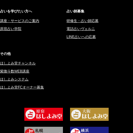
2025年5月 (43)
サーペント (92)
占いを学びたい方へ
占い師募集
2025年4月 (68)
里村 天胡 (107)
講座・サービスのご案内
研修生・占い師応募
2025年3月 (67)
さてら (94)
原宿占い学院
電話占いヴェルニ
2025年2月 (50)
紗莉紗 もも (149)
LINE占いへの応募
2025年1月 (48)
碧斗 彩良 (343)
2024年12月 (57)
桜望巴千 (270)
その他
2024年11月 (38)
綺咲みゆき (22)
ほしよみ堂チャンネル
2024年10月 (36)
比呂 酒井 (59)
紫微斗数WEB講座
2024年9月 (39)
ロザリン (157)
ほしよみシステム
ほしよみ堂FCオーナー募集
2024年8月 (45)
坂宮 鈴果 (82)
2024年7月 (78)
白金澪羅 (80)
2024年6月 (62)
坂本レイコ (19)
2024年5月 (92)
尾羽奈美海 (95)
2024年4月 (50)
むらさきちゃん (128)
2024年3月 (49)
藻那ムール (2)