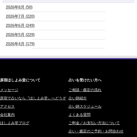
ジ。
(プラタ 真寿)
2026年8月 (50)
一之森 陽柑 (26)
2026/08/07
2026年7月 (220)
椰奈空 (64)
2026年8月8日 甲寅――自分の軸を持ちながら、世界と対話する日
(あ
ぐり)
2026年6月 (249)
ワカリミ (1)
2026/08/07
2026年5月 (229)
神楽峰ヴィスカ (10)
新しいことに触れると、自分の中の回路がひらく｜好奇心を持ち続け
2026年4月 (179)
赤羽うさぎ (341)
る楽しさ
(美月マーシャ)
2026年3月 (178)
海 (207)
2026/08/07
2026年8月7日 癸丑 自分を消さずに、調和を育てる日
(あぐり)
2026年2月 (180)
梅星沢庵 (67)
2026年1月 (200)
藤間 由奈 (31)
原宿ほしよみ堂について
占いを受けたい方へ
2025年12月 (201)
橘メルロ (7)
2025年11月 (252)
メッセージ
ご相談・鑑定の流れ
鈴喜みわこ (8)
原宿で占いなら『ほしよみ堂』へどうぞ
占い師紹介
2025年10月 (242)
鯖ノ実 ソニン (19)
アクセス
占い師スケジュール
2025年9月 (196)
愛音ソナタ (16)
会社案内
よくある質問
2025年8月 (182)
紫村 明世 (34)
ほしよみ堂ブログ
ご料金／お支払い方法について
2025年7月 (192)
豊玉識 (2)
占い・鑑定のご予約・お問合わせ
2025年6月 (126)
妙見旬香 (166)