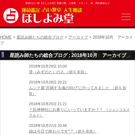
原宿の占い館【ほしよみ堂】紫微斗数、占星術、タロット、易、四柱推命など
HOME
>
星読み師たちの総合ブログ
>
アーカイブ
> 2018年10月 アーカイ
ブ
星読み師たちの総合ブログ ; 2018年10月 アーカイブ
2018年10月29日 10:00
癸（みずのと）の人
（碧斗 彩良）
2018年10月28日 20:21
ムンク展“共鳴する魂の叫び”に行ってきました
（碧斗 彩
良）
2018年10月25日 21:21
＊氏神神社にお参りにいっていますか？＊
（ジュンコエメ
ラルド）
2018年10月22日 20:46
凶は今日で終わりです^ ^
（碧斗 彩良）