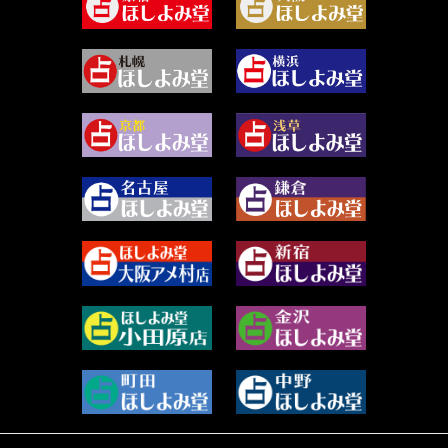
2024年5月 (92)
尾羽奈美海 (95)
2024年4月 (50)
むらさきちゃん (128)
2024年3月 (49)
藻那ムール (2)
2024年2月 (40)
雪ヶ谷 モモン (4)
2024年1月 (63)
白丸モカ (180)
2023年12月 (86)
水浅葱 旬時 (150)
2023年11月 (67)
阿佐霧 峰麿 (37)
2023年10月 (36)
源 彩乃 (65)
2023年9月 (37)
美月マーシャ (212)
2023年8月 (46)
芽百マミム (741)
2023年7月 (59)
真巳華 - Mamika - (268)
2023年6月 (73)
プラタ 真寿 (165)
2023年5月 (67)
紅月Luru (5)
2023年4月 (73)
ルーカス伽豆海 (1111)
2023年3月 (92)
鈴木 リンダ (264)