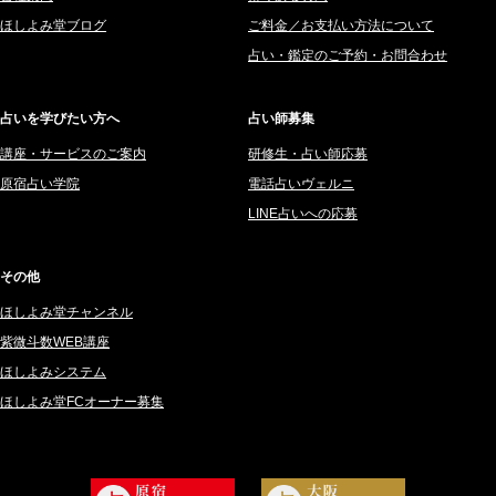
2025年8月 (182)
紫村 明世 (34)
ほしよみ堂ブログ
ご料金／お支払い方法について
2025年7月 (192)
豊玉識 (2)
占い・鑑定のご予約・お問合わせ
2025年6月 (126)
妙見旬香 (166)
2025年5月 (43)
サーペント (92)
占いを学びたい方へ
占い師募集
2025年4月 (68)
里村 天胡 (107)
講座・サービスのご案内
研修生・占い師応募
2025年3月 (67)
さてら (94)
原宿占い学院
電話占いヴェルニ
2025年2月 (50)
紗莉紗 もも (149)
LINE占いへの応募
2025年1月 (48)
碧斗 彩良 (343)
2024年12月 (57)
桜望巴千 (270)
その他
2024年11月 (38)
綺咲みゆき (22)
ほしよみ堂チャンネル
2024年10月 (36)
比呂 酒井 (59)
紫微斗数WEB講座
2024年9月 (39)
ロザリン (157)
ほしよみシステム
ほしよみ堂FCオーナー募集
2024年8月 (45)
坂宮 鈴果 (82)
2024年7月 (78)
白金澪羅 (80)
2024年6月 (62)
坂本レイコ (19)