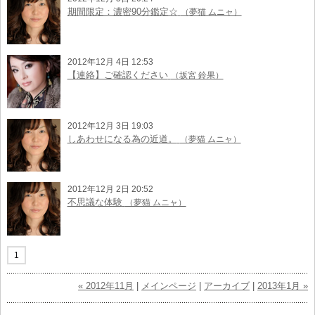
期間限定：濃密90分鑑定☆
（夢猫 ムニャ）
2012年12月 4日 12:53
【連絡】ご確認ください
（坂宮 鈴果）
2012年12月 3日 19:03
しあわせになる為の近道。
（夢猫 ムニャ）
2012年12月 2日 20:52
不思議な体験
（夢猫 ムニャ）
1
« 2012年11月
|
メインページ
|
アーカイブ
|
2013年1月 »