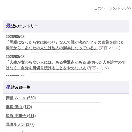
このページのトップへ
最近のエントリー
2026/08/08
「母親になったら女は終わり』なんて誰が決めた？その言葉を信じた
瞬間から、あなたの人生は他人の脚本になっている」
(芽百マミム)
2026/08/08
「人生が変わらない人には、ある共通点がある 裏切った人を許すので
はなく、自分を裏切り続けることをやめない人
(芽百マミム)
2026/08/08
生きづらさと恋愛の悩みを繰り返すあなたへ
(紅月Luru)
星読み師一覧
2026/08/08
真寿の開運Cooking 鮭が教えてくれた、"積み重ねた先にある豊か
夢猫 ムニャ (530)
さ"
(プラタ 真寿)
唯真 伊由 (170)
2026/08/07
松原 由布子 (411)
『頑張って好かれる』を やめてみました。届いた 一通のメッセー
ジ。
(プラタ 真寿)
瓔珞ルノン (177)
2026/08/07