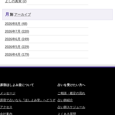
よしの真実 (2)
2026年8月8日 甲寅――自分の軸を持ちながら、世界と対話する日
(あ
YOSHIKI (58)
ぐり)
月別
アーカイブ
よみ (39)
2026/08/07
新しいことに触れると、自分の中の回路がひらく｜好奇心を持ち続け
2026年8月 (48)
一之森 陽柑 (26)
る楽しさ
(美月マーシャ)
2026年7月 (220)
椰奈空 (64)
2026/08/07
2026年8月7日 癸丑 自分を消さずに、調和を育てる日
2026年6月 (249)
(あぐり)
ワカリミ (1)
2026/08/07
2026年5月 (229)
神楽峰ヴィスカ (10)
時間は前に進んでいく。後悔は消せないけれど未来を変えていくこと
2026年4月 (179)
赤羽うさぎ (341)
ができる
(真巳華 - Mamika -)
2026年3月 (178)
海 (207)
2026/08/07
「いいお母さん」という仮面を外した日に、鏡の中に立っていたのは
2026年2月 (180)
梅星沢庵 (67)
誰でしたか」
(芽百マミム)
2026年1月 (200)
藤間 由奈 (31)
原宿ほしよみ堂について
占いを受けたい方へ
2025年12月 (201)
橘メルロ (7)
2025年11月 (252)
メッセージ
ご相談・鑑定の流れ
鈴喜みわこ (8)
原宿で占いなら『ほしよみ堂』へどうぞ
占い師紹介
2025年10月 (242)
鯖ノ実 ソニン (19)
アクセス
占い師スケジュール
2025年9月 (196)
愛音ソナタ (16)
会社案内
よくある質問