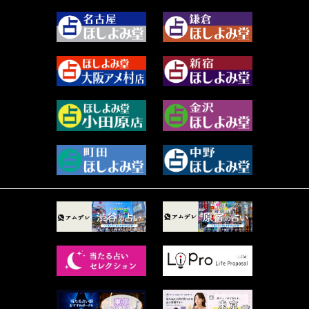
2023年11月 (67)
阿佐霧 峰麿 (37)
2023年10月 (36)
源 彩乃 (65)
2023年9月 (37)
美月マーシャ (211)
2023年8月 (46)
芽百マミム (737)
2023年7月 (59)
真巳華 - Mamika - (267)
2023年6月 (73)
プラタ 真寿 (163)
2023年5月 (67)
紅月Luru (3)
2023年4月 (73)
ルーカス伽豆海 (1111)
2023年3月 (92)
鈴木 リンダ (264)
2023年2月 (99)
レモネード (102)
2023年1月 (96)
才谷クララ (95)
2022年12月 (72)
木杉泉風 (116)
2022年11月 (72)
桐野有民 (31)
2022年10月 (87)
月夜巳キメラ (4)
2022年9月 (85)