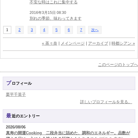
不安な時はこれに集中する
2016年3月15日 08:30
別れの季節、味わってきます
1
2
3
4
5
6
7
次へ
« 茶々奈
|
メインページ
|
アーカイブ
|
時都シアン »
このページのトップへ
プロフィール
栗平千英子
詳しいプロフィールを見る。
最近のエントリー
2026/08/06
真寿の開運Cooking 二段弁当に詰めた、調和のエネルギー。品数が