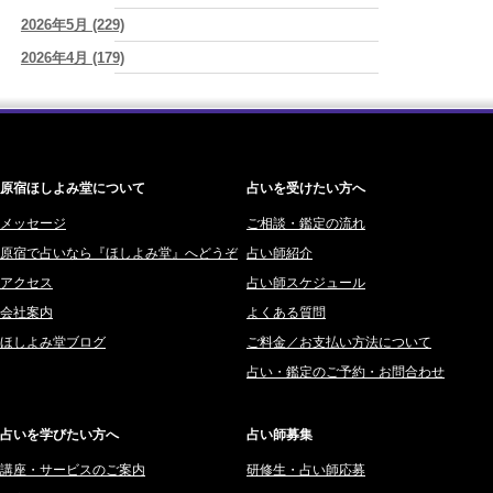
YouTube恋愛3択リーディング動画ばかりみてしまう時は
(紅月Luru)
2026年5月 (229)
神楽峰ヴィスカ (10)
2026/08/05
2026年4月 (179)
赤羽うさぎ (341)
才能ではなくて習慣～毎日の言葉・毎日の選択が人生をつくる～
(真
巳華 - Mamika -)
2026年3月 (178)
海 (207)
2026/08/05
2026年2月 (180)
梅星沢庵 (67)
生きづらく恋愛も仕事も上手くいかなかった私が180℃変われた理由
2026年1月 (200)
藤間 由奈 (31)
(紅月Luru)
原宿ほしよみ堂について
占いを受けたい方へ
2025年12月 (201)
橘メルロ (7)
2025年11月 (252)
メッセージ
ご相談・鑑定の流れ
鈴喜みわこ (8)
原宿で占いなら『ほしよみ堂』へどうぞ
占い師紹介
2025年10月 (242)
鯖ノ実 ソニン (19)
アクセス
占い師スケジュール
2025年9月 (196)
愛音ソナタ (16)
会社案内
よくある質問
2025年8月 (182)
紫村 明世 (34)
ほしよみ堂ブログ
ご料金／お支払い方法について
2025年7月 (192)
豊玉識 (2)
占い・鑑定のご予約・お問合わせ
2025年6月 (126)
妙見旬香 (166)
2025年5月 (43)
サーペント (92)
占いを学びたい方へ
占い師募集
2025年4月 (68)
里村 天胡 (107)
講座・サービスのご案内
研修生・占い師応募
2025年3月 (67)
さてら (94)