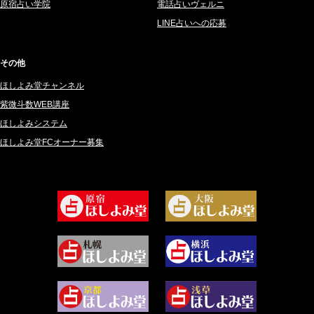
原宿占い学院
電話占いヴェルニ
2025年2月 (50)
紗莉紗 もも (149)
LINE占いへの応募
2025年1月 (48)
碧斗 彩良 (343)
2024年12月 (57)
桜望巴千 (270)
その他
2024年11月 (38)
綺咲みゆき (22)
ほしよみ堂チャンネル
2024年10月 (36)
比呂 酒井 (59)
紫微斗数WEB講座
2024年9月 (39)
ロザリン (157)
ほしよみシステム
ほしよみ堂FCオーナー募集
2024年8月 (45)
坂宮 鈴果 (82)
2024年7月 (78)
白金澪羅 (80)
2024年6月 (62)
坂本レイコ (19)
2024年5月 (92)
尾羽奈美海 (95)
2024年4月 (50)
むらさきちゃん (128)
2024年3月 (49)
藻那ムール (2)
2024年2月 (40)
雪ヶ谷 モモン (4)
2024年1月 (63)
白丸モカ (180)
2023年12月 (86)
水浅葱 旬時 (150)