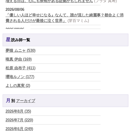
増える日は、心にも余裕がある証拠かもしれません
(プラタ 真寿)
2026/08/06
「優しい人ほど幸せになる』なんて、誰が流した綺麗事？都合よく消
費される人だけが最後に泣く世界」
(芽百マミム)
2026/08/06
好きだけでは続かない。それでも離れられない人を愛と呼ぶほど、人
星読み師一覧
は自分を壊していく
(芽百マミム)
2026/08/06
夢猫 ムニャ (530)
2026年8月6日 壬子 真冬の海のように、自分の道を切り拓く日
(あぐ
唯真 伊由 (169)
り)
松原 由布子 (411)
2026/08/05
占いが教えてくれたのは、答えじゃなくて勇気だったお話
(プラタ 真
瓔珞ルノン (177)
寿)
よしの真実 (2)
2026/08/05
YOSHIKI (58)
「言うことを聞かない子」に、どう伝える？｜紫微斗数でわかる子ど
もの特性
(美月マーシャ)
月別
アーカイブ
よみ (39)
2026/08/05
2026年8月 (35)
一之森 陽柑 (26)
紫微斗数で親子問題の原因がわかり腑におちた【育児の悩み】
(紅月
Luru)
2026年7月 (220)
椰奈空 (64)
2026/08/05
2026年6月 (249)
ワカリミ (1)