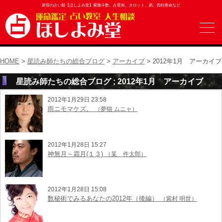
原宿の占い館【ほしよみ堂】紫微斗数、占星術、タロット、易、四柱推命など
HOME
>
星読み師たちの総合ブログ
>
アーカイブ
> 2012年1月 アーカイブ
星読み師たちの総合ブログ ; 2012年1月 アーカイブ
2012年1月29日 23:58
雨ニモマケズ。
（夢猫 ムニャ）
2012年1月28日 15:27
神無月～霜月(１３)
（某 件太郎）
2012年1月28日 15:08
数秘術でみるあなたの2012年（後編）
（紫村 明世）