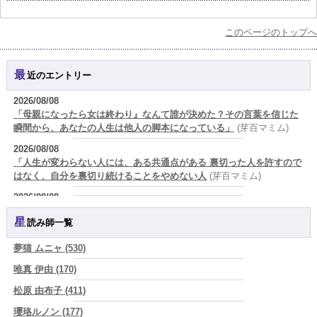
このページのトップへ
最近のエントリー
2026/08/08
「母親になったら女は終わり』なんて誰が決めた？その言葉を信じた
瞬間から、あなたの人生は他人の脚本になっている」
(芽百マミム)
2026/08/08
「人生が変わらない人には、ある共通点がある 裏切った人を許すので
はなく、自分を裏切り続けることをやめない人
(芽百マミム)
2026/08/08
生きづらさと恋愛の悩みを繰り返すあなたへ
(紅月Luru)
星読み師一覧
2026/08/08
真寿の開運Cooking 鮭が教えてくれた、"積み重ねた先にある豊か
夢猫 ムニャ (530)
さ"
(プラタ 真寿)
唯真 伊由 (170)
2026/08/07
松原 由布子 (411)
『頑張って好かれる』を やめてみました。届いた 一通のメッセー
ジ。
(プラタ 真寿)
瓔珞ルノン (177)