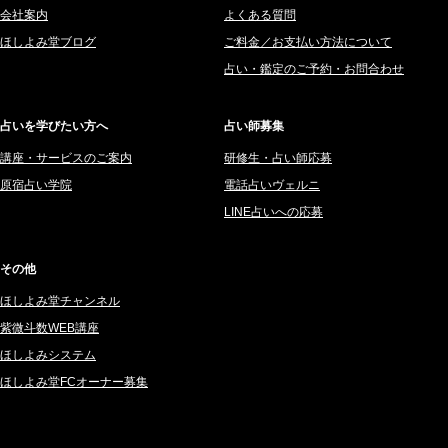
会社案内
よくある質問
2025年8月 (182)
紫村 明世 (34)
ほしよみ堂ブログ
ご料金／お支払い方法について
2025年7月 (192)
豊玉識 (2)
占い・鑑定のご予約・お問合わせ
2025年6月 (126)
妙見旬香 (166)
2025年5月 (43)
サーペント (92)
占いを学びたい方へ
占い師募集
2025年4月 (68)
里村 天胡 (107)
講座・サービスのご案内
研修生・占い師応募
2025年3月 (67)
さてら (94)
原宿占い学院
電話占いヴェルニ
2025年2月 (50)
紗莉紗 もも (149)
LINE占いへの応募
2025年1月 (48)
碧斗 彩良 (343)
2024年12月 (57)
桜望巴千 (270)
その他
2024年11月 (38)
綺咲みゆき (22)
ほしよみ堂チャンネル
2024年10月 (36)
比呂 酒井 (59)
紫微斗数WEB講座
2024年9月 (39)
ロザリン (157)
ほしよみシステム
ほしよみ堂FCオーナー募集
2024年8月 (45)
坂宮 鈴果 (82)
2024年7月 (78)
白金澪羅 (80)
2024年6月 (62)
坂本レイコ (19)