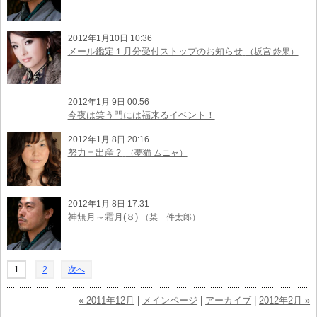
2012年1月10日 10:36
メール鑑定１月分受付ストップのお知らせ
（坂宮 鈴果）
2012年1月 9日 00:56
今夜は笑う門には福来るイベント！
2012年1月 8日 20:16
努力＝出産？
（夢猫 ムニャ）
2012年1月 8日 17:31
神無月～霜月(８)
（某 件太郎）
1
2
次へ
« 2011年12月
|
メインページ
|
アーカイブ
|
2012年2月 »