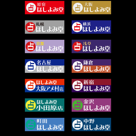
2024年5月 (92)
尾羽奈美海 (95)
2024年4月 (50)
むらさきちゃん (128)
2024年3月 (49)
藻那ムール (2)
2024年2月 (40)
雪ヶ谷 モモン (4)
2024年1月 (63)
白丸モカ (180)
2023年12月 (86)
水浅葱 旬時 (150)
2023年11月 (67)
阿佐霧 峰麿 (37)
2023年10月 (36)
源 彩乃 (65)
2023年9月 (37)
美月マーシャ (212)
2023年8月 (46)
芽百マミム (741)
2023年7月 (59)
真巳華 - Mamika - (268)
2023年6月 (73)
プラタ 真寿 (165)
2023年5月 (67)
紅月Luru (5)
2023年4月 (73)
ルーカス伽豆海 (1111)
2023年3月 (92)
鈴木 リンダ (264)