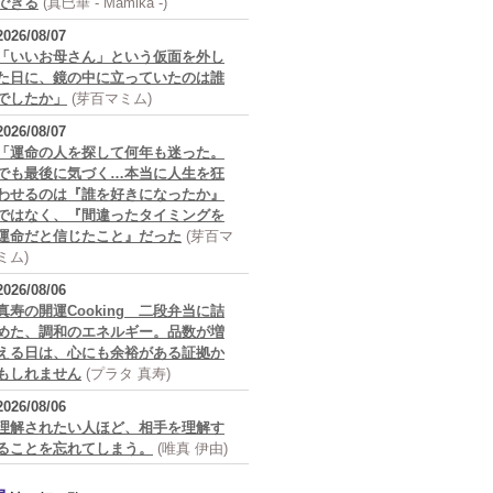
できる
(真巳華 - Mamika -)
2026/08/07
「いいお母さん」という仮面を外し
た日に、鏡の中に立っていたのは誰
でしたか」
(芽百マミム)
2026/08/07
「運命の人を探して何年も迷った。
でも最後に気づく…本当に人生を狂
わせるのは『誰を好きになったか』
ではなく、『間違ったタイミングを
運命だと信じたこと』だった
(芽百マ
ミム)
2026/08/06
真寿の開運Cooking 二段弁当に詰
めた、調和のエネルギー。品数が増
える日は、心にも余裕がある証拠か
もしれません
(プラタ 真寿)
2026/08/06
理解されたい人ほど、相手を理解す
ることを忘れてしまう。
(唯真 伊由)