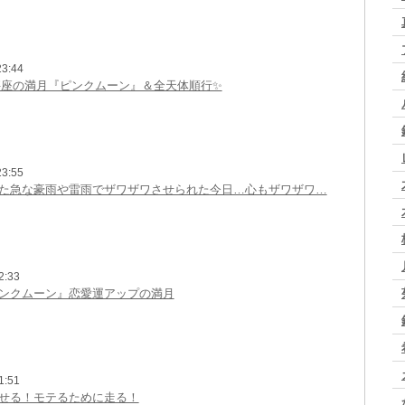
3:44
)天秤座の満月『ピンクムーン』＆全天体順行✨
3:55
た急な豪雨や雷雨でザワザワさせられた今日…心もザワザワ…
2:33
ンクムーン』恋愛運アップの満月
1:51
せる！モテるために走る！