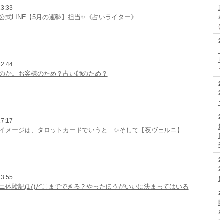
3:33
公式LINE【5月の運勢】担当✨《占いライター》
2:44
のか。お客様のため？占い師のため？
7:17
イメージは、タロットカードでいうと…✨そして【夜ヴェルニ】
3:55
ニ体験記(17)どこまでできる？やったほうがいいに決まってはいる