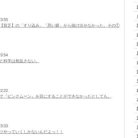
3:55
【貧乏】の「すり込み」「思い癖」から抜け出せなかった。その①
3:54
と科学は相反さない。
2:22
で『ピンクムーン』を目にすることができなかったとしても。
3:33
ツやっていくしかないんだよっ！！