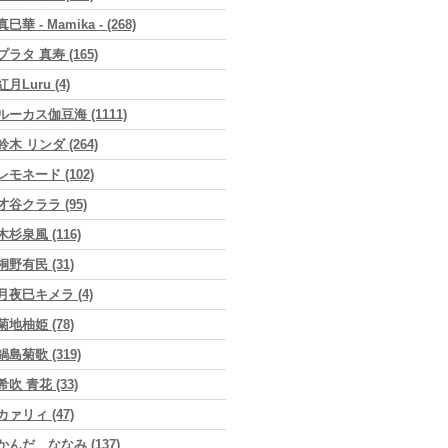
真巳華 - Mamika - (268)
プラタ 真寿 (165)
紅月Luru (4)
ルーカス伽豆海 (1111)
鈴木 リンダ (264)
レモネード (102)
才谷クララ (95)
木杉泉風 (116)
桐野有民 (31)
月夜巳キメラ (4)
菊地柚姫 (78)
鍋島菊歌 (319)
希吹 青花 (33)
カァリィ (47)
かんだ ななみ (137)