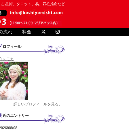
、占星術、タロット、易、四柱推命など
の流れ
料金
プロフィール
白丸モカ
詳しいプロフィールを見る。
最近のエントリー
2026/08/08