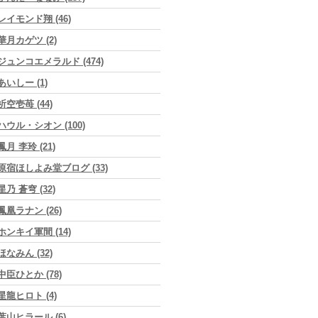
レイモンド翔 (46)
華月カゲツ (2)
ジュンコエメラルド (474)
あいしー (1)
祈空壱苺 (44)
ハウル・シオン (100)
鳳月 李玲 (21)
原宿ほしよみ堂ブログ (33)
星乃 蒼穹 (32)
鳳凰ラナン (26)
ホンキイ軍間 (14)
ほなみん (32)
中臣ひとか (78)
星龍ヒロト (4)
葉山ヒラール (6)