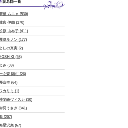
星読み師一覧
夢猫 ムニャ (530)
唯真 伊由 (170)
松原 由布子 (411)
瓔珞ルノン (177)
よしの真実 (2)
YOSHIKI (58)
よみ (39)
一之森 陽柑 (26)
椰奈空 (64)
ワカリミ (1)
神楽峰ヴィスカ (10)
赤羽うさぎ (341)
海 (207)
梅星沢庵 (67)