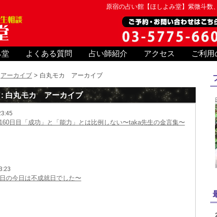
原宿の占い館【ほしよみ堂】紫微斗数
み堂
よくある質問
占い師紹介
アクセス
ご利用
>
アーカイブ
> 白丸モカ アーカイブ
: 白丸モカ アーカイブ
3:45
160日目「成功」と「能力」とは比例しない〜taka先生の金言集〜
3:23
1日の今日は不成就日でした〜