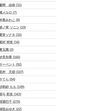
藤間 由奈 (31)
橘メルロ (7)
鈴喜みわこ (8)
鯖ノ実 ソニン (19)
愛音ソナタ (16)
紫村 明世 (34)
豊玉識 (2)
妙見旬香 (166)
サーペント (92)
里村 天胡 (107)
さてら (94)
紗莉紗 もも (149)
碧斗 彩良 (343)
桜望巴千 (270)
綺咲みゆき (22)