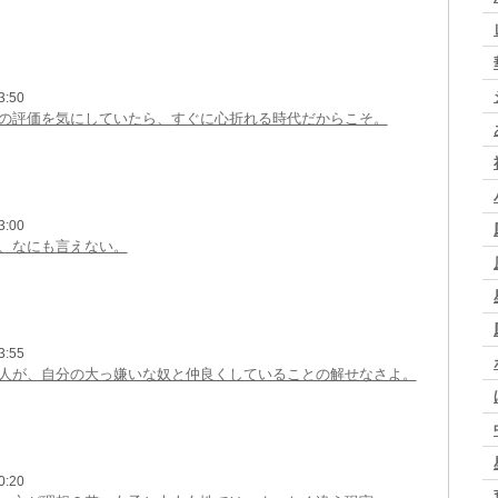
3:50
の評価を気にしていたら、すぐに心折れる時代だからこそ。
3:00
、なにも言えない。
3:55
人が、自分の大っ嫌いな奴と仲良くしていることの解せなさよ。
0:20