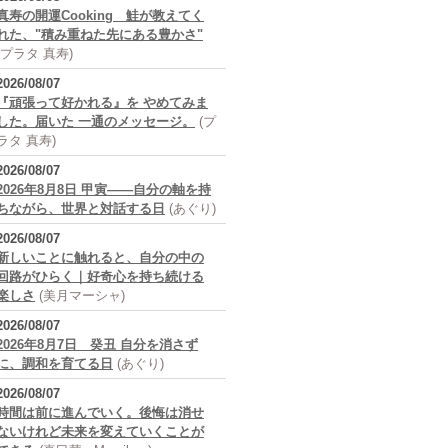
真寿の開運Cooking 鮭が教えてく
れた、"積み重ねた先にある豊かさ"
(プラタ 真寿)
2026/08/07
『頑張って好かれる』を やめてみま
した。届いた 一通のメッセージ。
(プ
ラタ 真寿)
2026/08/07
2026年8月8日 甲寅――自分の軸を持
ちながら、世界と対話する日
(あぐり)
2026/08/07
新しいことに触れると、自分の中の
回路がひらく｜好奇心を持ち続ける
楽しさ
(美月マーシャ)
2026/08/07
2026年8月7日 癸丑 自分を消さず
に、調和を育てる日
(あぐり)
2026/08/07
時間は前に進んでいく。後悔は消せ
ないけれど未来を変えていくことが