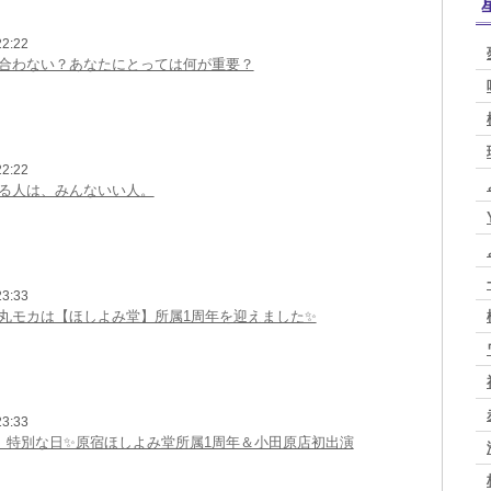
2:22
合わない？あなたにとっては何が重要？
2:22
る人は、みんないい人。
3:33
丸モカは【ほしよみ堂】所属1周年を迎えました✨
3:33
は、特別な日✨原宿ほしよみ堂所属1周年＆小田原店初出演