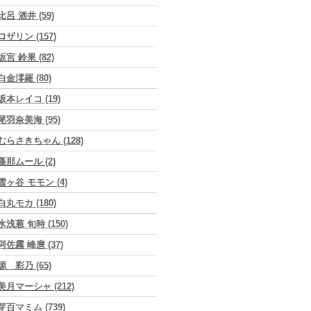
比呂 酒井 (59)
ロザリン (157)
坂宮 鈴果 (82)
白金澪羅 (80)
坂本レイコ (19)
尾羽奈美海 (95)
むらさきちゃん (128)
藻那ムール (2)
雪ヶ谷 モモン (4)
白丸モカ (180)
水浅葱 旬時 (150)
阿佐霧 峰麿 (37)
源 彩乃 (65)
美月マーシャ (212)
芽百マミム (739)