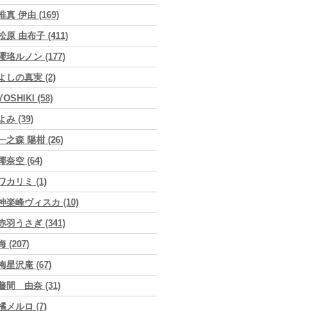
唯真 伊由 (169)
松原 由布子 (411)
瓔珞ルノン (177)
よしの真実 (2)
YOSHIKI (58)
よみ (39)
一之森 陽柑 (26)
椰奈空 (64)
ワカリミ (1)
神楽峰ヴィスカ (10)
赤羽うさぎ (341)
海 (207)
梅星沢庵 (67)
藤間 由奈 (31)
橘メルロ (7)