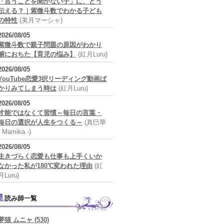
「言うことを聞かない子」に、どう
伝える？｜紫微斗数でわかる子ども
の特性
(美月マーシャ)
2026/08/05
紫微斗数で親子問題の原因がわかり
腑におちた【育児の悩み】
(紅月Luru)
2026/08/05
YouTube恋愛3択リーディング動画ば
かりみてしまう時は
(紅月Luru)
2026/08/05
才能ではなくて習慣～毎日の言葉・
毎日の選択が人生をつくる～
(真巳華
- Mamika -)
2026/08/05
生きづらく恋愛も仕事も上手くいか
なかった私が180℃変われた理由
(紅
月Luru)
星読み師一覧
夢猫 ムニャ (530)