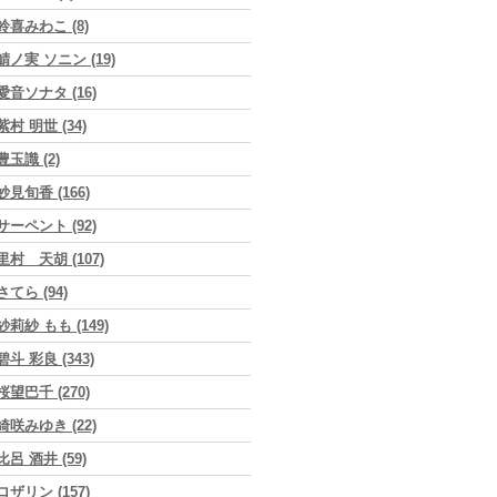
鈴喜みわこ (8)
鯖ノ実 ソニン (19)
愛音ソナタ (16)
紫村 明世 (34)
豊玉識 (2)
妙見旬香 (166)
サーペント (92)
里村 天胡 (107)
さてら (94)
紗莉紗 もも (149)
碧斗 彩良 (343)
桜望巴千 (270)
綺咲みゆき (22)
比呂 酒井 (59)
ロザリン (157)