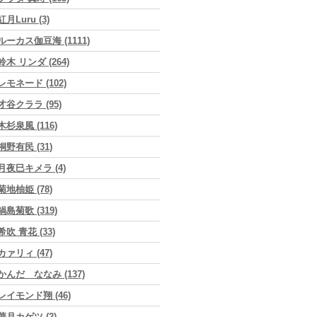
紅月Luru (3)
ルーカス伽豆海 (1111)
鈴木 リンダ (264)
レモネード (102)
才谷クララ (95)
木杉泉風 (116)
桐野有民 (31)
月夜巳キメラ (4)
菊地柚姫 (78)
鍋島菊歌 (319)
希吹 青花 (33)
カァリィ (47)
かんだ ななみ (137)
レイモンド翔 (46)
華月カゲツ (2)