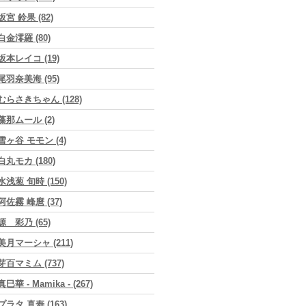
坂宮 鈴果 (82)
白金澪羅 (80)
坂本レイコ (19)
尾羽奈美海 (95)
むらさきちゃん (128)
藻那ムール (2)
雪ヶ谷 モモン (4)
白丸モカ (180)
水浅葱 旬時 (150)
阿佐霧 峰麿 (37)
源 彩乃 (65)
美月マーシャ (211)
芽百マミム (737)
真巳華 - Mamika - (267)
プラタ 真寿 (163)