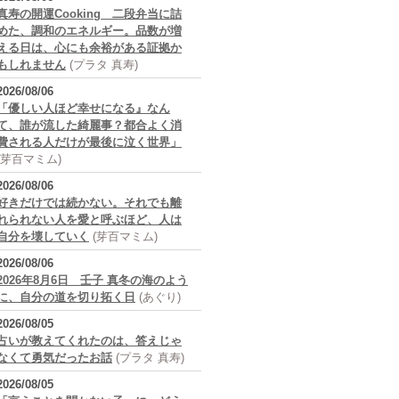
真寿の開運Cooking 二段弁当に詰
めた、調和のエネルギー。品数が増
える日は、心にも余裕がある証拠か
もしれません
(プラタ 真寿)
2026/08/06
「優しい人ほど幸せになる』なん
て、誰が流した綺麗事？都合よく消
費される人だけが最後に泣く世界」
(芽百マミム)
2026/08/06
好きだけでは続かない。それでも離
れられない人を愛と呼ぶほど、人は
自分を壊していく
(芽百マミム)
2026/08/06
2026年8月6日 壬子 真冬の海のよう
に、自分の道を切り拓く日
(あぐり)
2026/08/05
占いが教えてくれたのは、答えじゃ
なくて勇気だったお話
(プラタ 真寿)
2026/08/05