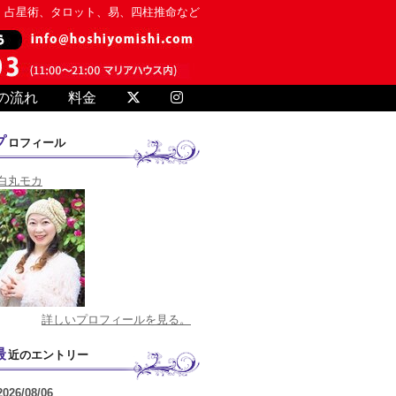
、占星術、タロット、易、四柱推命など
の流れ
料金
プロフィール
白丸モカ
詳しいプロフィールを見る。
最近のエントリー
2026/08/06