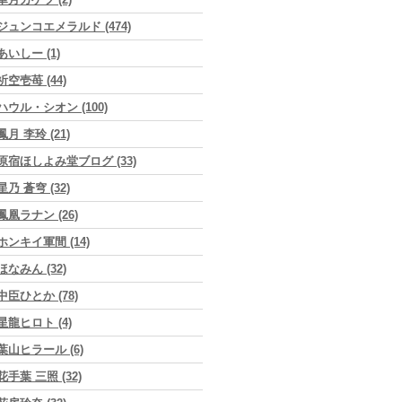
ジュンコエメラルド (474)
あいしー (1)
祈空壱苺 (44)
ハウル・シオン (100)
鳳月 李玲 (21)
原宿ほしよみ堂ブログ (33)
星乃 蒼穹 (32)
鳳凰ラナン (26)
ホンキイ軍間 (14)
ほなみん (32)
中臣ひとか (78)
星龍ヒロト (4)
葉山ヒラール (6)
花手葉 三照 (32)