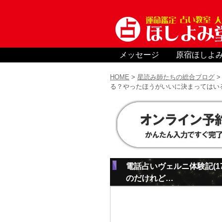
メッセージ
原宿ほしよ
HOME
>
星読み師たちの総合ブログ
る？やったほうがいいに決まってはい
電話占いヴェルニ体験記(
のだけれど…