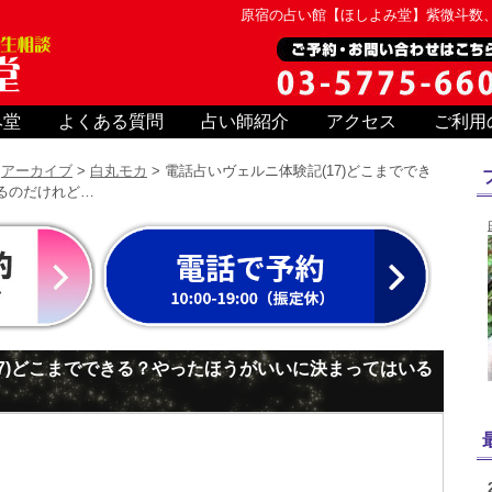
原宿の占い館【ほしよみ堂】紫微斗数
み堂
よくある質問
占い師紹介
アクセス
ご利用
>
アーカイブ
>
白丸モカ
> 電話占いヴェルニ体験記(17)どこまででき
るのだけれど…
17)どこまでできる？やったほうがいいに決まってはいる