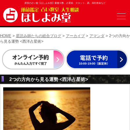
原宿の占い館【ほしよみ堂】紫微斗数、占星術、タロット、易、四柱推命など
HOME
>
星読み師たちの総合ブログ
>
アーカイブ
>
アマンダ
> 2つの方向か
ら見る運勢 <西洋占星術>
2つの方向から見る運勢 <西洋占星術>