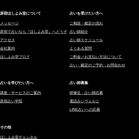
誰でしたか」
(芽百マミム)
2026年1月 (200)
藤間 由奈 (31)
原宿ほしよみ堂について
占いを受けたい方へ
2025年12月 (201)
橘メルロ (7)
2025年11月 (252)
メッセージ
ご相談・鑑定の流れ
鈴喜みわこ (8)
原宿で占いなら『ほしよみ堂』へどうぞ
占い師紹介
2025年10月 (242)
鯖ノ実 ソニン (19)
アクセス
占い師スケジュール
2025年9月 (196)
愛音ソナタ (16)
会社案内
よくある質問
2025年8月 (182)
紫村 明世 (34)
ほしよみ堂ブログ
ご料金／お支払い方法について
2025年7月 (192)
豊玉識 (2)
占い・鑑定のご予約・お問合わせ
2025年6月 (126)
妙見旬香 (166)
2025年5月 (43)
サーペント (92)
占いを学びたい方へ
占い師募集
2025年4月 (68)
里村 天胡 (107)
講座・サービスのご案内
研修生・占い師応募
2025年3月 (67)
さてら (94)
原宿占い学院
電話占いヴェルニ
2025年2月 (50)
紗莉紗 もも (149)
LINE占いへの応募
2025年1月 (48)
碧斗 彩良 (343)
2024年12月 (57)
桜望巴千 (270)
その他
2024年11月 (38)
綺咲みゆき (22)
ほしよみ堂チャンネル