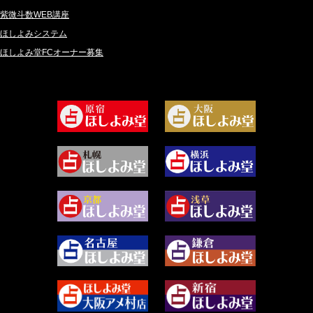
2024年10月 (36)
比呂 酒井 (59)
紫微斗数WEB講座
2024年9月 (39)
ロザリン (157)
ほしよみシステム
ほしよみ堂FCオーナー募集
2024年8月 (45)
坂宮 鈴果 (82)
2024年7月 (78)
白金澪羅 (80)
2024年6月 (62)
坂本レイコ (19)
2024年5月 (92)
尾羽奈美海 (95)
2024年4月 (50)
むらさきちゃん (128)
2024年3月 (49)
藻那ムール (2)
2024年2月 (40)
雪ヶ谷 モモン (4)
2024年1月 (63)
白丸モカ (180)
2023年12月 (86)
水浅葱 旬時 (150)
2023年11月 (67)
阿佐霧 峰麿 (37)
2023年10月 (36)
源 彩乃 (65)
2023年9月 (37)
美月マーシャ (212)
2023年8月 (46)
芽百マミム (741)