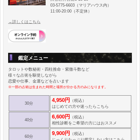
03-5775-6603（マリアハウス内）
11:00-20:00（不定休）
→詳しくはこちら
鑑定メニュー
タロットや数秘術・四柱推命・紫微斗数など
様々な占術を駆使しながら
恋愛や仕事、金運などを占います
※一部の占術は生まれた時間と場所が分かる方のみになります。
4,950円
（税込）
30分
はじめての方や迷ったらこちら
6,600円
（税込）
40分
相性診断をご希望の方にはおススメ
9,900円
（税込）
60分
じっくりたっぷり鑑定したい方はこちら