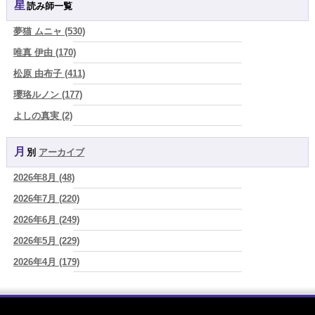
星読み師一覧
2026/08/08
真寿の開運Cooking 鮭が教えてくれた、"積み重ねた先にある豊か
夢猫 ムニャ (530)
さ"
(プラタ 真寿)
唯真 伊由 (170)
2026/08/07
松原 由布子 (411)
『頑張って好かれる』を やめてみました。届いた 一通のメッセー
ジ。
(プラタ 真寿)
瓔珞ルノン (177)
2026/08/07
よしの真実 (2)
2026年8月8日 甲寅――自分の軸を持ちながら、世界と対話する日
(あ
YOSHIKI (58)
ぐり)
月別
アーカイブ
よみ (39)
2026/08/07
新しいことに触れると、自分の中の回路がひらく｜好奇心を持ち続け
2026年8月 (48)
一之森 陽柑 (26)
る楽しさ
(美月マーシャ)
2026年7月 (220)
椰奈空 (64)
2026/08/07
2026年8月7日 癸丑 自分を消さずに、調和を育てる日
2026年6月 (249)
(あぐり)
ワカリミ (1)
2026/08/07
2026年5月 (229)
神楽峰ヴィスカ (10)
時間は前に進んでいく。後悔は消せないけれど未来を変えていくこと
2026年4月 (179)
赤羽うさぎ (341)
ができる
(真巳華 - Mamika -)
2026年3月 (178)
海 (207)
2026/08/07
「いいお母さん」という仮面を外した日に、鏡の中に立っていたのは
2026年2月 (180)
梅星沢庵 (67)