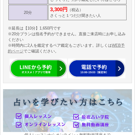
3,300円
（税込）
20分
さくっと１つだけ聞きたい人
※延長は【10分】1,650円です
※20分プランは指名予約ができません。直接ご来店時にお申し込み
ください
※時間内に2人を鑑定するペア鑑定もございます。詳しくは
WEB予
約ページ
でご確認ください。
個人レッスンからオンライン・無料動画講座まで