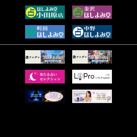
2023年7月 (59)
真巳華 - Mamika - (268)
2023年6月 (73)
プラタ 真寿 (165)
2023年5月 (67)
紅月Luru (5)
2023年4月 (73)
ルーカス伽豆海 (1111)
2023年3月 (92)
鈴木 リンダ (264)
2023年2月 (99)
レモネード (102)
2023年1月 (96)
才谷クララ (95)
2022年12月 (72)
木杉泉風 (116)
2022年11月 (72)
桐野有民 (31)
2022年10月 (87)
月夜巳キメラ (4)
2022年9月 (85)
菊地柚姫 (78)
2022年8月 (89)
鍋島菊歌 (319)
2022年7月 (92)
希吹 青花 (33)
2022年6月 (53)
カァリィ (47)
2022年5月 (107)
かんだ ななみ (137)