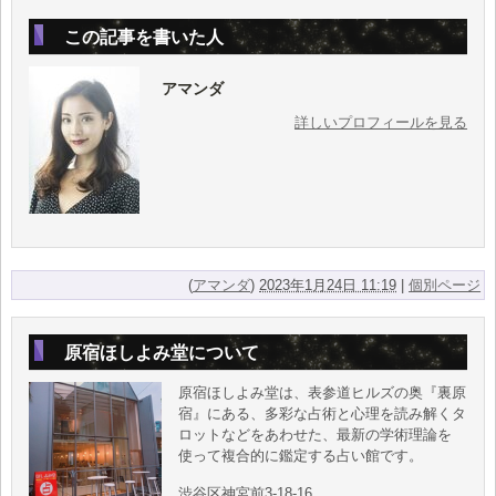
この記事を書いた人
アマンダ
詳しいプロフィールを見る
(
アマンダ
)
2023年1月24日 11:19
|
個別ページ
原宿ほしよみ堂について
原宿ほしよみ堂は、表参道ヒルズの奥『裏原
宿』にある、多彩な占術と心理を読み解くタ
ロットなどをあわせた、最新の学術理論を
使って複合的に鑑定する占い館です。
渋谷区神宮前3-18-16