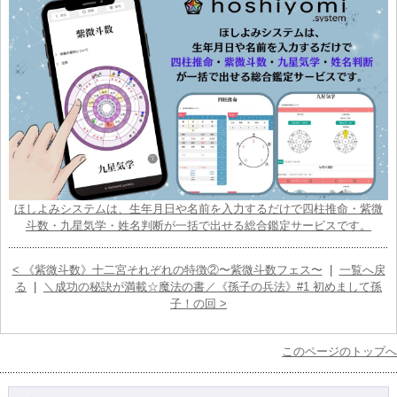
ほしよみシステムは、生年月日や名前を入力するだけで四柱推命・紫微
斗数・九星気学・姓名判断が一括で出せる総合鑑定サービスです。
< 《紫微斗数》十二宮それぞれの特徴②〜紫微斗数フェス〜
|
一覧へ戻
る
|
＼成功の秘訣が満載☆魔法の書／《孫子の兵法》#1 初めまして孫
子！の回 >
このページのトップへ