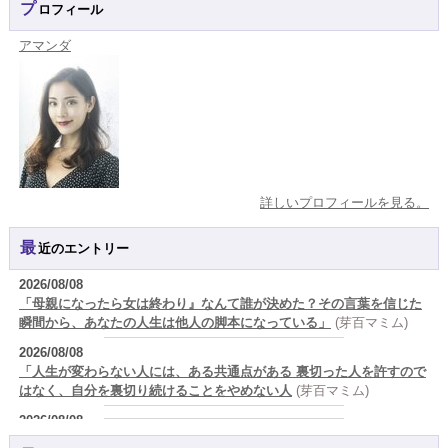
プロフィール
アマンダ
詳しいプロフィールを見る。
最近のエントリー
2026/08/08
「母親になったら女は終わり』なんて誰が決めた？その言葉を信じた
瞬間から、あなたの人生は他人の脚本になっている」
(芽百マミム)
2026/08/08
「人生が変わらない人には、ある共通点がある 裏切った人を許すので
はなく、自分を裏切り続けることをやめない人
(芽百マミム)
2026/08/08
生きづらさと恋愛の悩みを繰り返すあなたへ
(紅月Luru)