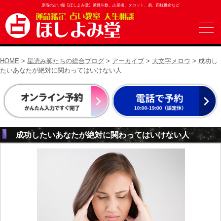
原宿の占い館【ほしよみ堂】紫微斗数、占星術、タロット、易、四柱推命など
HOME
>
星読み師たちの総合ブログ
>
アーカイブ
>
大文字メロウ
> 成功し
たいあなたが絶対に関わってはいけない人
成功したいあなたが絶対に関わってはいけない人