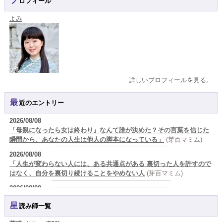
プロフィール
よみ
詳しいプロフィールを見る。
最近のエントリー
2026/08/08
「母親になったら女は終わり』なんて誰が決めた？その言葉を信じた
瞬間から、あなたの人生は他人の脚本になっている」
(芽百マミム)
2026/08/08
「人生が変わらない人には、ある共通点がある 裏切った人を許すので
はなく、自分を裏切り続けることをやめない人
(芽百マミム)
2026/08/08
生きづらさと恋愛の悩みを繰り返すあなたへ
(紅月Luru)
星読み師一覧
2026/08/08
真寿の開運Cooking 鮭が教えてくれた、"積み重ねた先にある豊か