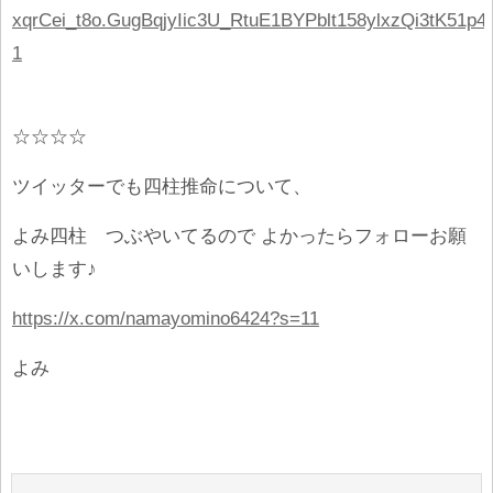
xqrCei_t8o.GugBqjyIic3U_RtuE1BYPblt158ylxz
1
☆☆☆☆
ツイッターでも四柱推命について、
よみ四柱 つぶやいてるので よかったらフォローお願
いします♪
https://x.com/namayomino6424?s=11
よみ