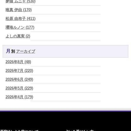
夢猫 ムニャ (530)
さ"
(プラタ 真寿)
唯真 伊由 (170)
2026/08/07
松原 由布子 (411)
『頑張って好かれる』を やめてみました。届いた 一通のメッセー
ジ。
(プラタ 真寿)
瓔珞ルノン (177)
2026/08/07
よしの真実 (2)
2026年8月8日 甲寅――自分の軸を持ちながら、世界と対話する日
(あ
YOSHIKI (58)
ぐり)
月別
アーカイブ
よみ (39)
2026/08/07
新しいことに触れると、自分の中の回路がひらく｜好奇心を持ち続け
2026年8月 (48)
一之森 陽柑 (26)
る楽しさ
(美月マーシャ)
2026年7月 (220)
椰奈空 (64)
2026/08/07
2026年8月7日 癸丑 自分を消さずに、調和を育てる日
2026年6月 (249)
(あぐり)
ワカリミ (1)
2026/08/07
2026年5月 (229)
神楽峰ヴィスカ (10)
時間は前に進んでいく。後悔は消せないけれど未来を変えていくこと
2026年4月 (179)
赤羽うさぎ (341)
ができる
(真巳華 - Mamika -)
2026年3月 (178)
海 (207)
2026/08/07
「いいお母さん」という仮面を外した日に、鏡の中に立っていたのは
2026年2月 (180)
梅星沢庵 (67)
誰でしたか」
(芽百マミム)
2026年1月 (200)
藤間 由奈 (31)