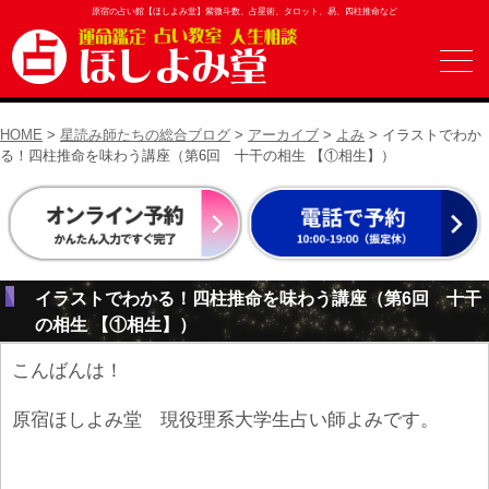
原宿の占い館【ほしよみ堂】紫微斗数、占星術、タロット、易、四柱推命など
HOME
>
星読み師たちの総合ブログ
>
アーカイブ
>
よみ
> イラストでわか
る！四柱推命を味わう講座（第6回 十干の相生 【①相生】）
イラストでわかる！四柱推命を味わう講座（第6回 十干
の相生 【①相生】）
こんばんは！
原宿ほしよみ堂 現役理系大学生占い師よみです。