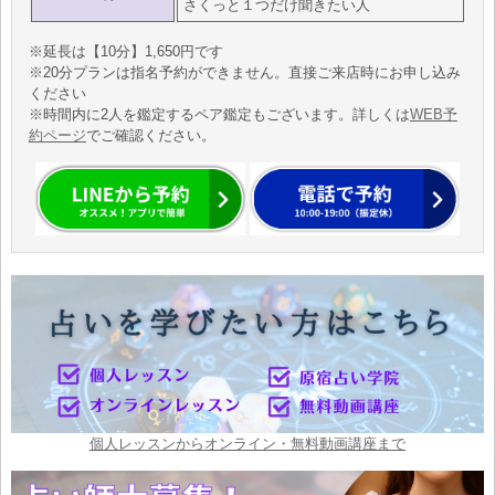
さくっと１つだけ聞きたい人
※延長は【10分】1,650円です
※20分プランは指名予約ができません。直接ご来店時にお申し込み
ください
※時間内に2人を鑑定するペア鑑定もございます。詳しくは
WEB予
約ページ
でご確認ください。
個人レッスンからオンライン・無料動画講座まで