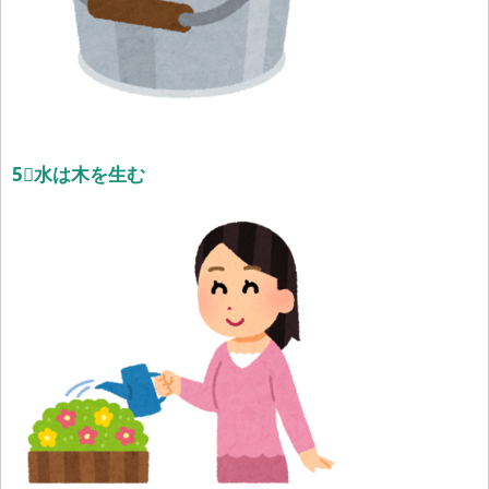
5⃣水は木を生む