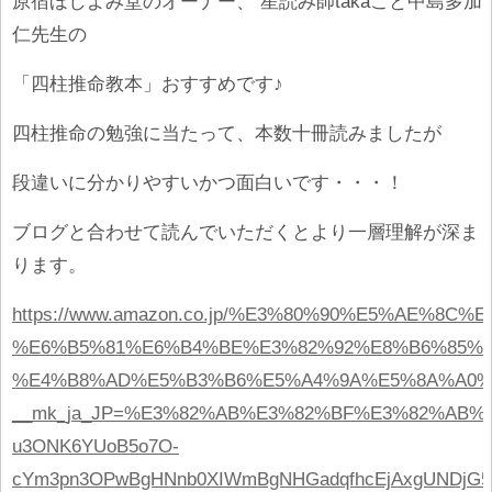
原宿ほしよみ堂のオーナー、 星読み師takaこと中島多加
仁先生の
「四柱推命教本」おすすめです♪
四柱推命の勉強に当たって、本数十冊読みましたが
段違いに分かりやすいかつ面白いです・・・！
ブログと合わせて読んでいただくとより一層理解が深ま
ります。
https://www.amazon.co.jp/%E3%80%90%E5%AE
%E6%B5%81%E6%B4%BE%E3%82%92%E8%B6%85%
%E4%B8%AD%E5%B3%B6%E5%A4%9A%E5%8A%A0%E4%B
__mk_ja_JP=%E3%82%AB%E3%82%BF%E3%82%AB%E3%83
u3ONK6YUoB5o7O-
cYm3pn3OPwBgHNnb0XIWmBgNHGadqfhcEjAxgUNDjG5M