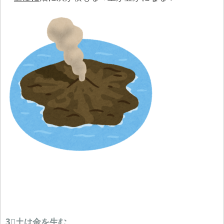
3⃣土は金を生む