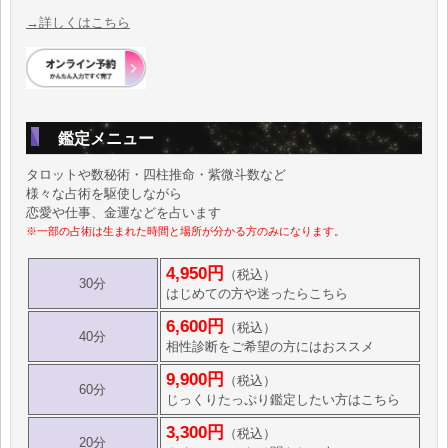
→詳しくはこちら
鑑定メニュー
タロットや数秘術・四柱推命・紫微斗数など
様々な占術を駆使しながら
恋愛や仕事、金運などを占います
※一部の占術は生まれた時間と場所が分かる方のみになります。
4,950円
（税込）
30分
はじめての方や迷ったらこちら
6,600円
（税込）
40分
相性診断をご希望の方にはおススメ
9,900円
（税込）
60分
じっくりたっぷり鑑定したい方はこちら
3,300円
（税込）
20分