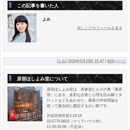
この記事を書いた人
よみ
詳しいプロフィールを見る
(
よみ
)
2024年5月13日 21:47
|
個別ページ
原宿ほしよみ堂について
原宿ほしよみ堂は、表参道ヒルズの奥『裏原
宿』にある、多彩な占術と心理を読み解くタ
ロットなどをあわせた、最新の学術理論を
使って複合的に鑑定する占い館です。
渋谷区神宮前3-18-16
03-5775-6603（マリアハウス内）
11:00-20:00（不定休）