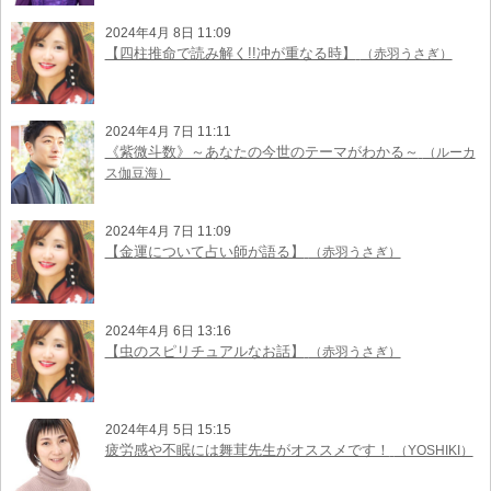
2024年4月 8日 11:09
【四柱推命で読み解く!!冲が重なる時】
（赤羽うさぎ）
2024年4月 7日 11:11
《紫微斗数》～あなたの今世のテーマがわかる～
（ルーカ
ス伽豆海）
2024年4月 7日 11:09
【金運について占い師が語る】
（赤羽うさぎ）
2024年4月 6日 13:16
【虫のスピリチュアルなお話】
（赤羽うさぎ）
2024年4月 5日 15:15
疲労感や不眠には舞茸先生がオススメです！
（YOSHIKI）