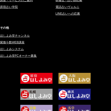
講座・サービスのご案内
研修生・占い師応募
2025年3月 (67)
さてら (94)
原宿占い学院
電話占いヴェルニ
2025年2月 (50)
紗莉紗 もも (149)
LINE占いへの応募
2025年1月 (48)
碧斗 彩良 (343)
2024年12月 (57)
桜望巴千 (270)
その他
2024年11月 (38)
綺咲みゆき (22)
ほしよみ堂チャンネル
2024年10月 (36)
比呂 酒井 (59)
紫微斗数WEB講座
2024年9月 (39)
ロザリン (157)
ほしよみシステム
ほしよみ堂FCオーナー募集
2024年8月 (45)
坂宮 鈴果 (82)
2024年7月 (78)
白金澪羅 (80)
2024年6月 (62)
坂本レイコ (19)
2024年5月 (92)
尾羽奈美海 (95)
2024年4月 (50)
むらさきちゃん (128)
2024年3月 (49)
藻那ムール (2)
2024年2月 (40)
雪ヶ谷 モモン (4)
2024年1月 (63)
白丸モカ (180)