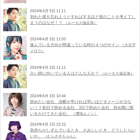
2024年4月 5日 11:11
別れた彼を忘れようとすればするほど彼のことを考えてし
まうのはなぜ！？
（ルーカス伽豆海）
2024年4月 3日 12:03
進んでいる方向が間違っている時の４つのサイン
（大文字
メロウ）
2024年4月 3日 11:11
占い師に向いている人はどんな人か？
（ルーカス伽豆海）
2024年4月 3日 10:44
辞めたい会社、決断が早ければ早いほどダメージが少な
い！？初日で辞める会社、3日で辞めた会社、辞め際に呪
いをかけてきた会社。
（瓔珞ルノン）
2024年4月 2日 22:22
気持ちがしずんでいるとき、さみしいとき、どうしたらい
いか。
（むらさきちゃん）