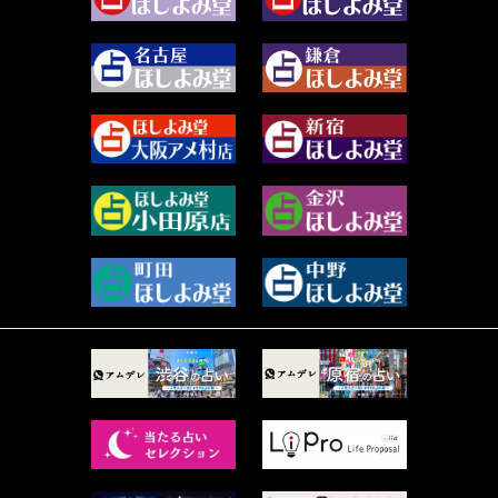
2023年12月 (86)
水浅葱 旬時 (150)
2023年11月 (67)
阿佐霧 峰麿 (37)
2023年10月 (36)
源 彩乃 (65)
2023年9月 (37)
美月マーシャ (211)
2023年8月 (46)
芽百マミム (737)
2023年7月 (59)
真巳華 - Mamika - (267)
2023年6月 (73)
プラタ 真寿 (163)
2023年5月 (67)
紅月Luru (3)
2023年4月 (73)
ルーカス伽豆海 (1111)
2023年3月 (92)
鈴木 リンダ (264)
2023年2月 (99)
レモネード (102)
2023年1月 (96)
才谷クララ (95)
2022年12月 (72)
木杉泉風 (116)
2022年11月 (72)
桐野有民 (31)
2022年10月 (87)
月夜巳キメラ (4)