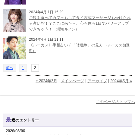
2024年4月 1日 15:29
ご飯を食べてカフェもしてタイ古式マッサージも受けられ
る占い館！？ここに来たら、心も体も1日でパワーアップ
できちゃう！
（瓔珞ルノン）
2024年4月 1日 11:11
《ルーカス》手相占い / 「財運線」の見方
（ルーカス伽豆
海）
前へ
1
2
« 2024年3月
|
メインページ
|
アーカイブ
|
2024年5月 »
このページのトップへ
最近のエントリー
2026/08/06