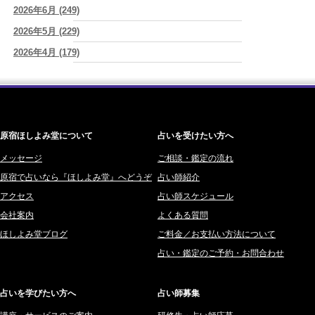
2026/08/05
2026年6月 (249)
ワカリミ (1)
YouTube恋愛3択リーディング動画ばかりみてしまう時は
(紅月Luru)
2026年5月 (229)
神楽峰ヴィスカ (10)
2026/08/05
2026年4月 (179)
赤羽うさぎ (341)
才能ではなくて習慣～毎日の言葉・毎日の選択が人生をつくる～
(真
巳華 - Mamika -)
2026年3月 (178)
海 (207)
2026/08/05
2026年2月 (180)
梅星沢庵 (67)
生きづらく恋愛も仕事も上手くいかなかった私が180℃変われた理由
2026年1月 (200)
藤間 由奈 (31)
(紅月Luru)
原宿ほしよみ堂について
占いを受けたい方へ
2025年12月 (201)
橘メルロ (7)
2025年11月 (252)
メッセージ
ご相談・鑑定の流れ
鈴喜みわこ (8)
原宿で占いなら『ほしよみ堂』へどうぞ
占い師紹介
2025年10月 (242)
鯖ノ実 ソニン (19)
アクセス
占い師スケジュール
2025年9月 (196)
愛音ソナタ (16)
会社案内
よくある質問
2025年8月 (182)
紫村 明世 (34)
ほしよみ堂ブログ
ご料金／お支払い方法について
2025年7月 (192)
豊玉識 (2)
占い・鑑定のご予約・お問合わせ
2025年6月 (126)
妙見旬香 (166)
2025年5月 (43)
サーペント (92)
占いを学びたい方へ
占い師募集
2025年4月 (68)
里村 天胡 (107)