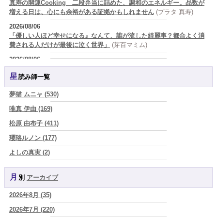
真寿の開運Cooking 二段弁当に詰めた、調和のエネルギー。品数が
増える日は、心にも余裕がある証拠かもしれません
(プラタ 真寿)
2026/08/06
「優しい人ほど幸せになる』なんて、誰が流した綺麗事？都合よく消
費される人だけが最後に泣く世界」
(芽百マミム)
2026/08/06
好きだけでは続かない。それでも離れられない人を愛と呼ぶほど、人
星読み師一覧
は自分を壊していく
(芽百マミム)
2026/08/06
夢猫 ムニャ (530)
2026年8月6日 壬子 真冬の海のように、自分の道を切り拓く日
(あぐ
唯真 伊由 (169)
り)
松原 由布子 (411)
2026/08/05
占いが教えてくれたのは、答えじゃなくて勇気だったお話
(プラタ 真
瓔珞ルノン (177)
寿)
よしの真実 (2)
2026/08/05
YOSHIKI (58)
「言うことを聞かない子」に、どう伝える？｜紫微斗数でわかる子ど
もの特性
(美月マーシャ)
月別
アーカイブ
よみ (39)
2026/08/05
2026年8月 (35)
一之森 陽柑 (26)
紫微斗数で親子問題の原因がわかり腑におちた【育児の悩み】
(紅月
Luru)
2026年7月 (220)
椰奈空 (64)