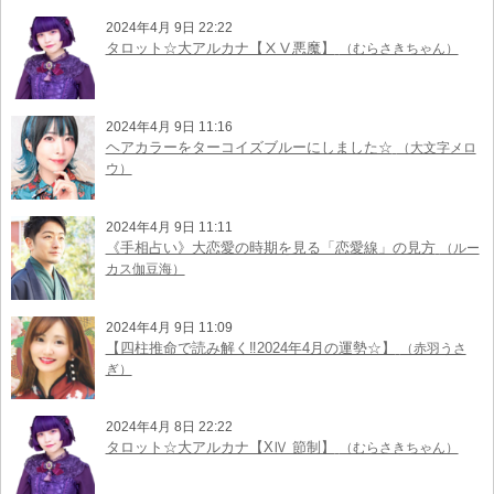
2024年4月 9日 22:22
タロット☆大アルカナ【ⅩⅤ悪魔】
（むらさきちゃん）
2024年4月 9日 11:16
ヘアカラーをターコイズブルーにしました☆
（大文字メロ
ウ）
2024年4月 9日 11:11
《手相占い》大恋愛の時期を見る「恋愛線」の見方
（ルー
カス伽豆海）
2024年4月 9日 11:09
【四柱推命で読み解く‼︎2024年4月の運勢☆】
（赤羽うさ
ぎ）
2024年4月 8日 22:22
タロット☆大アルカナ【XⅣ 節制】
（むらさきちゃん）