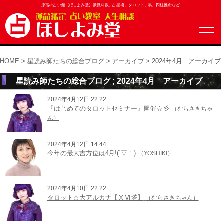
原宿の占い館【ほしよみ堂】紫微斗数、占星術、タロット、易、四柱推命など
HOME
>
星読み師たちの総合ブログ
>
アーカイブ
> 2024年4月 アーカイブ
星読み師たちの総合ブログ ; 2024年4月 アーカイブ
2024年4月12日 22:22
『はじめてのタロットセミナー』開催☆彡
（むらさきちゃ
ん）
2024年4月12日 14:44
今年の最大吉方位は4月!(´▽｀)
（YOSHIKI）
2024年4月10日 22:22
タロット☆大アルカナ【ⅩⅥ塔】
（むらさきちゃん）