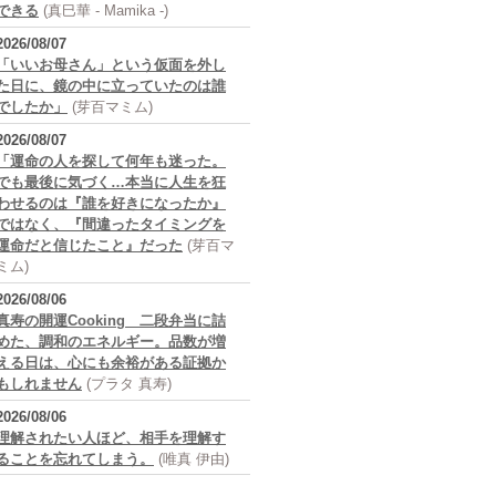
できる
(真巳華 - Mamika -)
2026/08/07
「いいお母さん」という仮面を外し
た日に、鏡の中に立っていたのは誰
でしたか」
(芽百マミム)
2026/08/07
「運命の人を探して何年も迷った。
でも最後に気づく…本当に人生を狂
わせるのは『誰を好きになったか』
ではなく、『間違ったタイミングを
運命だと信じたこと』だった
(芽百マ
ミム)
2026/08/06
真寿の開運Cooking 二段弁当に詰
めた、調和のエネルギー。品数が増
える日は、心にも余裕がある証拠か
もしれません
(プラタ 真寿)
2026/08/06
理解されたい人ほど、相手を理解す
ることを忘れてしまう。
(唯真 伊由)