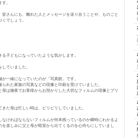
ます。
、皆さんにも、離れた人とメッセージを送り合うことや、ものごと
つくでしょう。
きる子どもになっていたような気がします。
をしていました。
舗が一緒になっていたのが「写真館」です。
撮られた家族の写真などの現像と印刷を受けていました。
と母は徹夜でお客様からお預かりした大切なフィルムの現像とプリ
てきた母は忙しい時は、ピリピリしていました。
しなければならないフィルムが何本残っているのか瞬時にわかるよ
のを楽しみに父と母が暗室から出てくるのを心待ちにしていまし