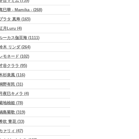
芽百マミム (739)
真巳華 - Mamika - (268)
プラタ 真寿 (165)
紅月Luru (4)
ルーカス伽豆海 (1111)
鈴木 リンダ (264)
レモネード (102)
才谷クララ (95)
木杉泉風 (116)
桐野有民 (31)
月夜巳キメラ (4)
菊地柚姫 (78)
鍋島菊歌 (319)
希吹 青花 (33)
カァリィ (47)