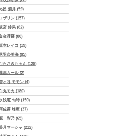
比呂 酒井 (59)
ロザリン (157)
坂宮 鈴果 (82)
白金澪羅 (80)
坂本レイコ (19)
尾羽奈美海 (95)
むらさきちゃん (128)
藻那ムール (2)
雪ヶ谷 モモン (4)
白丸モカ (180)
水浅葱 旬時 (150)
阿佐霧 峰麿 (37)
源 彩乃 (65)
美月マーシャ (212)