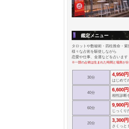
鑑定メニュー
タロットや数秘術・四柱推命・紫
様々な占術を駆使しながら
恋愛や仕事、金運などを占います
※一部の占術は生まれた時間と場所が分
4,950円
30分
はじめて
6,600円
40分
相性診断
9,900円
60分
じっくり
3,300円
20分
さくっと