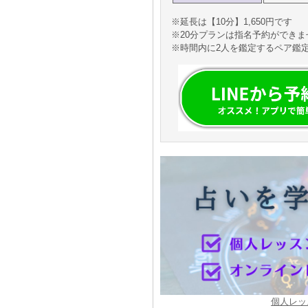
※延長は【10分】1,650円です
※20分プランは指名予約ができ
※時間内に2人を鑑定するペア鑑
個人レッ