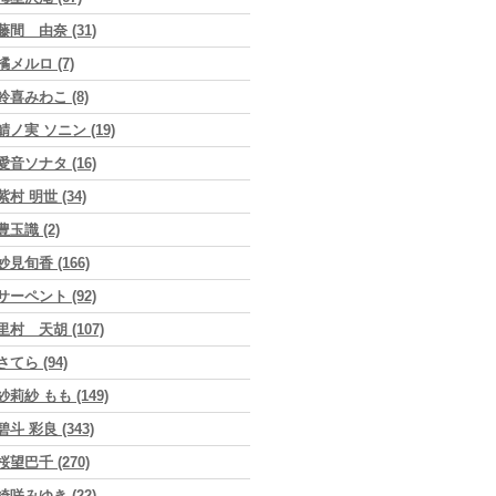
藤間 由奈 (31)
橘メルロ (7)
鈴喜みわこ (8)
鯖ノ実 ソニン (19)
愛音ソナタ (16)
紫村 明世 (34)
豊玉識 (2)
妙見旬香 (166)
サーペント (92)
里村 天胡 (107)
さてら (94)
紗莉紗 もも (149)
碧斗 彩良 (343)
桜望巴千 (270)
綺咲みゆき (22)