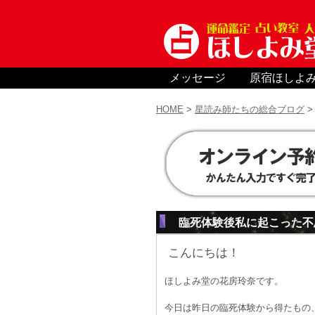
メッセージ
原宿ほしよ
HOME
>
星読み師たちの総合ブログ
臨死体験後私に起こった不
こんにちは！
ほしよみ堂の花房玲奈です。
今日は昨日の臨死体験から得たもの