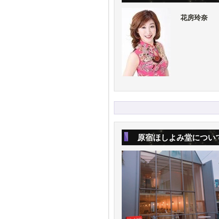
花房玲奈
原宿ほしよみ堂につい