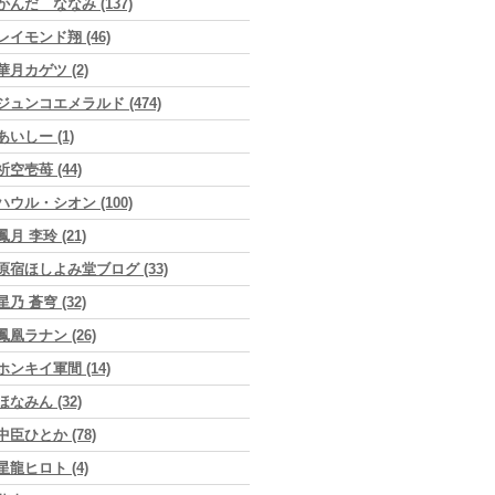
かんだ ななみ (137)
レイモンド翔 (46)
華月カゲツ (2)
ジュンコエメラルド (474)
あいしー (1)
祈空壱苺 (44)
ハウル・シオン (100)
鳳月 李玲 (21)
原宿ほしよみ堂ブログ (33)
星乃 蒼穹 (32)
鳳凰ラナン (26)
ホンキイ軍間 (14)
ほなみん (32)
中臣ひとか (78)
星龍ヒロト (4)