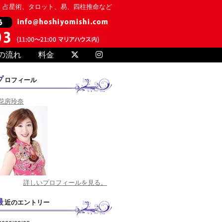
、占星術、タロット、易、四柱推命など
の流れ
料金
プロフィール
花房玲奈
詳しいプロフィールを見る。
最近のエントリー