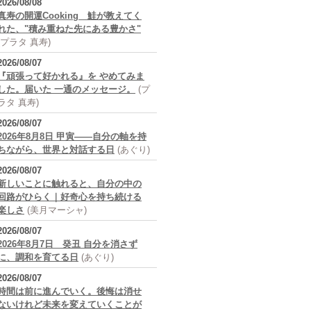
2026/08/08
真寿の開運Cooking 鮭が教えてく
れた、"積み重ねた先にある豊かさ"
(プラタ 真寿)
2026/08/07
『頑張って好かれる』を やめてみま
した。届いた 一通のメッセージ。
(プ
ラタ 真寿)
2026/08/07
2026年8月8日 甲寅――自分の軸を持
ちながら、世界と対話する日
(あぐり)
2026/08/07
新しいことに触れると、自分の中の
回路がひらく｜好奇心を持ち続ける
楽しさ
(美月マーシャ)
2026/08/07
2026年8月7日 癸丑 自分を消さず
に、調和を育てる日
(あぐり)
2026/08/07
時間は前に進んでいく。後悔は消せ
ないけれど未来を変えていくことが