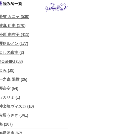
星読み師一覧
夢猫 ムニャ (530)
唯真 伊由 (170)
松原 由布子 (411)
瓔珞ルノン (177)
よしの真実 (2)
YOSHIKI (58)
よみ (39)
一之森 陽柑 (26)
椰奈空 (64)
ワカリミ (1)
神楽峰ヴィスカ (10)
赤羽うさぎ (341)
海 (207)
梅星沢庵 (67)