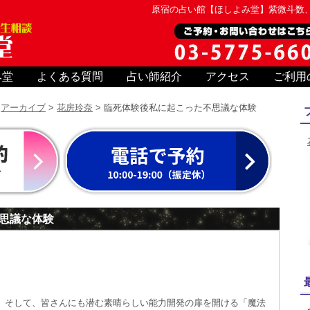
原宿の占い館【ほしよみ堂】紫微斗数
み堂
よくある質問
占い師紹介
アクセス
ご利用
>
アーカイブ
>
花房玲奈
> 臨死体験後私に起こった不思議な体験
思議な体験
、そして、皆さんにも潜む素晴らしい能力開発の扉を開ける「魔法