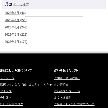
2026/08/07
月別
アーカイブ
よみ (39)
時間は前に進んでいく。後悔は消せないけれど未来を変えていくこと
ができる
(真巳華 - Mamika -)
2026年8月 (46)
一之森 陽柑 (26)
2026/08/07
2026年7月 (220)
椰奈空 (64)
「いいお母さん」という仮面を外した日に、鏡の中に立っていたのは
誰でしたか」
2026年6月 (249)
(芽百マミム)
ワカリミ (1)
2026/08/07
2026年5月 (229)
神楽峰ヴィスカ (10)
「運命の人を探して何年も迷った。でも最後に気づく…本当に人生を
2026年4月 (179)
赤羽うさぎ (341)
狂わせるのは『誰を好きになったか』ではなく、『間違ったタイミン
グを運命だと信じたこと』だった
(芽百マミム)
2026年3月 (178)
海 (207)
2026/08/06
2026年2月 (180)
梅星沢庵 (67)
真寿の開運Cooking 二段弁当に詰めた、調和のエネルギー。品数が
2026年1月 (200)
藤間 由奈 (31)
増える日は、心にも余裕がある証拠かもしれません
(プラタ 真寿)
原宿ほしよみ堂について
占いを受けたい方へ
2025年12月 (201)
橘メルロ (7)
2025年11月 (252)
メッセージ
ご相談・鑑定の流れ
鈴喜みわこ (8)
原宿で占いなら『ほしよみ堂』へどうぞ
占い師紹介
2025年10月 (242)
鯖ノ実 ソニン (19)
アクセス
占い師スケジュール
2025年9月 (196)
愛音ソナタ (16)
会社案内
よくある質問
2025年8月 (182)
紫村 明世 (34)
ほしよみ堂ブログ
ご料金／お支払い方法について
2025年7月 (192)
豊玉識 (2)