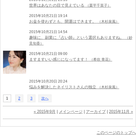
世界はあなたの目で見えている
（栗平千英子）
2015年10月21日 19:14
お金を使わずとも、開運はできます。
（木杉泉風）
2015年10月21日 14:54
趣味に、副業に『占い師』という選択もありますね。
（妙
見旬香）
2015年10月21日 09:00
ますますいい感じになってます！
（希吹 青花）
2015年10月20日 20:24
悩みを解決したネイリストさんの独立
（木杉泉風）
1
2
3
次へ
« 2015年9月
|
メインページ
|
アーカイブ
|
2015年11月 »
このページのトップへ