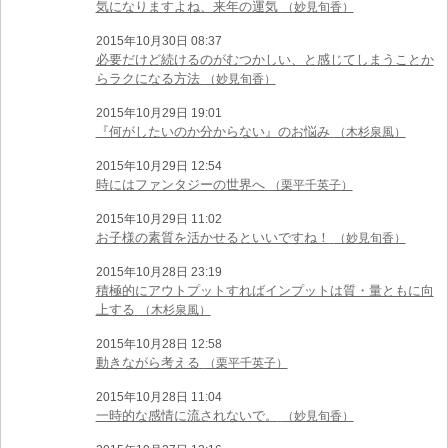
気になりますよね、来年の運気
（妙見旬香）
2015年10月30日 08:37
必要だけど続けるのがむつかしい、と感じてしまうことか
らラクになる方法
（妙見旬香）
2015年10月29日 19:01
『何がしたいのか分からない』のお悩み
（木杉泉風）
2015年10月29日 12:54
時にはファンタジーの世界へ
（栗平千英子）
2015年10月29日 11:02
お子様の素質を活かせるといいですね！
（妙見旬香）
2015年10月28日 23:19
積極的にアウトプットすればインプットは質・量ともに向
上する
（木杉泉風）
2015年10月28日 12:58
動きながら考える
（栗平千英子）
2015年10月28日 11:04
一時的な感情に流されないで。
（妙見旬香）