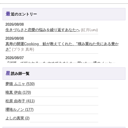
最近のエントリー
2026/08/08
生きづらさと恋愛の悩みを繰り返すあなたへ
(紅月Luru)
2026/08/08
真寿の開運Cooking 鮭が教えてくれた、"積み重ねた先にある豊か
さ"
(プラタ 真寿)
2026/08/07
『頑張って好かれる』を やめてみました。届いた 一通のメッセー
ジ。
(プラタ 真寿)
星読み師一覧
2026/08/07
2026年8月8日 甲寅――自分の軸を持ちながら、世界と対話する日
(あ
夢猫 ムニャ (530)
ぐり)
唯真 伊由 (170)
2026/08/07
松原 由布子 (411)
新しいことに触れると、自分の中の回路がひらく｜好奇心を持ち続け
る楽しさ
(美月マーシャ)
瓔珞ルノン (177)
2026/08/07
よしの真実 (2)
2026年8月7日 癸丑 自分を消さずに、調和を育てる日
(あぐり)
YOSHIKI (58)