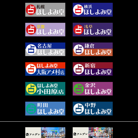
2024年3月 (49)
藻那ムール (2)
2024年2月 (40)
雪ヶ谷 モモン (4)
2024年1月 (63)
白丸モカ (180)
2023年12月 (86)
水浅葱 旬時 (150)
2023年11月 (67)
阿佐霧 峰麿 (37)
2023年10月 (36)
源 彩乃 (65)
2023年9月 (37)
美月マーシャ (212)
2023年8月 (46)
芽百マミム (739)
2023年7月 (59)
真巳華 - Mamika - (268)
2023年6月 (73)
プラタ 真寿 (165)
2023年5月 (67)
紅月Luru (5)
2023年4月 (73)
ルーカス伽豆海 (1111)
2023年3月 (92)
鈴木 リンダ (264)
2023年2月 (99)
レモネード (102)
2023年1月 (96)