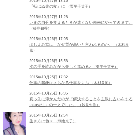
2015年10月27日 13:16
『転ばぬ先の杖』に
（栗平千英子）
2015年10月27日 11:28
いまの自分を笑えるときが遠くない未来にやってきます。
（妙見旬香）
2015年10月26日 17:05
ほしよみ堂は、なぜ質が高いと言われるのか。
（木杉泉
風）
2015年10月26日 15:58
次の手を読みながら楽しく進める♪
（栗平千英子）
2015年10月25日 17:32
仕事の報酬はさらなる仕事をよぶ
（木杉泉風）
2015年10月25日 16:35
真っ先に浮かんだのが『解決することを主眼に占いをする
taka先生』の一文でした。
（妙見旬香）
2015年10月25日 12:54
生き方は色々
（朝倉京子）