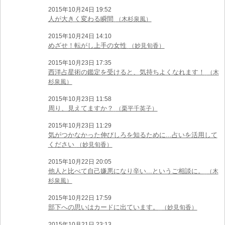
2015年10月24日 19:52
人が大きく変わる瞬間
（木杉泉風）
2015年10月24日 14:10
めざせ！転がし上手の女性
（妙見旬香）
2015年10月23日 17:35
西洋占星術の鑑定を受けると、気持ちよくなれます！
（木
杉泉風）
2015年10月23日 11:58
周り、見えてますか？
（栗平千英子）
2015年10月23日 11:29
気がつかなかった伸びしろを知るために...占いを活用して
ください
（妙見旬香）
2015年10月22日 20:05
他人と比べて自己嫌悪になり辛い...というご相談に。
（木
杉泉風）
2015年10月22日 17:59
部下への思いはカードに出ています。
（妙見旬香）
2015年10月21日 23:13