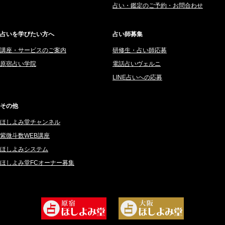
占い・鑑定のご予約・お問合わせ
2025年6月 (126)
妙見旬香 (166)
2025年5月 (43)
サーペント (92)
占いを学びたい方へ
占い師募集
2025年4月 (68)
里村 天胡 (107)
講座・サービスのご案内
研修生・占い師応募
2025年3月 (67)
さてら (94)
原宿占い学院
電話占いヴェルニ
2025年2月 (50)
紗莉紗 もも (149)
LINE占いへの応募
2025年1月 (48)
碧斗 彩良 (343)
2024年12月 (57)
桜望巴千 (270)
その他
2024年11月 (38)
綺咲みゆき (22)
ほしよみ堂チャンネル
2024年10月 (36)
比呂 酒井 (59)
紫微斗数WEB講座
2024年9月 (39)
ロザリン (157)
ほしよみシステム
ほしよみ堂FCオーナー募集
2024年8月 (45)
坂宮 鈴果 (82)
2024年7月 (78)
白金澪羅 (80)
2024年6月 (62)
坂本レイコ (19)
2024年5月 (92)
尾羽奈美海 (95)
2024年4月 (50)
むらさきちゃん (128)