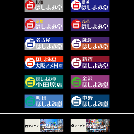
2024年3月 (49)
藻那ムール (2)
2024年2月 (40)
雪ヶ谷 モモン (4)
2024年1月 (63)
白丸モカ (180)
2023年12月 (86)
水浅葱 旬時 (150)
2023年11月 (67)
阿佐霧 峰麿 (37)
2023年10月 (36)
源 彩乃 (65)
2023年9月 (37)
美月マーシャ (211)
2023年8月 (46)
芽百マミム (737)
2023年7月 (59)
真巳華 - Mamika - (268)
2023年6月 (73)
プラタ 真寿 (164)
2023年5月 (67)
紅月Luru (4)
2023年4月 (73)
ルーカス伽豆海 (1111)
2023年3月 (92)
鈴木 リンダ (264)
2023年2月 (99)
レモネード (102)
2023年1月 (96)
才谷クララ (95)