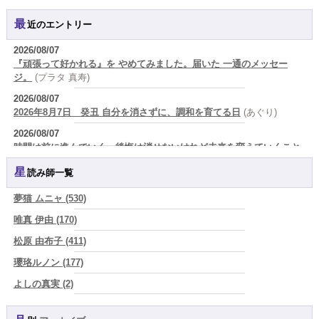
最近のエントリー
2026/08/07
『頑張って好かれる』を やめてみました。届いた 一通のメッセー
ジ。
(プラタ 真寿)
2026/08/07
2026年8月7日 癸丑 自分を消さずに、調和を育てる日
(あぐり)
2026/08/07
時間は前に進んでいく。後悔は消せないけれど未来を変えていくこと
ができる
(真巳華 - Mamika -)
星読み師一覧
2026/08/06
真寿の開運Cooking 二段弁当に詰めた、調和のエネルギー。品数が
夢猫 ムニャ (530)
増える日は、心にも余裕がある証拠かもしれません
(プラタ 真寿)
唯真 伊由 (170)
2026/08/06
松原 由布子 (411)
理解されたい人ほど、相手を理解することを忘れてしまう。
(唯真 伊
由)
瓔珞ルノン (177)
2026/08/06
よしの真実 (2)
【難しい恋愛】【既読スルー】あなたが楽しんでいるとどんな立場や
YOSHIKI (58)
年齢でも愛されます
(紅月Luru)