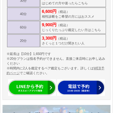
30分
はじめての方や迷ったらこちら
6,600円
（税込）
40分
相性診断をご希望の方にはおススメ
9,900円
（税込）
60分
じっくりたっぷり鑑定したい方はこちら
3,300円
（税込）
20分
さくっと１つだけ聞きたい人
※延長は【10分】1,650円です
※20分プランは指名予約ができません。直接ご来店時にお申し込み
ください
※時間内に2人を鑑定するペア鑑定もございます。詳しくは
WEB予
約ページ
でご確認ください。