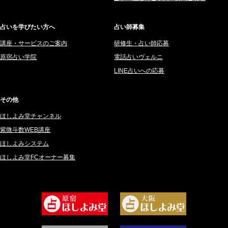
2025年6月 (126)
妙見旬香 (166)
2025年5月 (43)
サーペント (92)
占いを学びたい方へ
占い師募集
2025年4月 (68)
里村 天胡 (107)
講座・サービスのご案内
研修生・占い師応募
2025年3月 (67)
さてら (94)
原宿占い学院
電話占いヴェルニ
2025年2月 (50)
紗莉紗 もも (149)
LINE占いへの応募
2025年1月 (48)
碧斗 彩良 (343)
2024年12月 (57)
桜望巴千 (270)
その他
2024年11月 (38)
綺咲みゆき (22)
ほしよみ堂チャンネル
2024年10月 (36)
比呂 酒井 (59)
紫微斗数WEB講座
2024年9月 (39)
ロザリン (157)
ほしよみシステム
ほしよみ堂FCオーナー募集
2024年8月 (45)
坂宮 鈴果 (82)
2024年7月 (78)
白金澪羅 (80)
2024年6月 (62)
坂本レイコ (19)
2024年5月 (92)
尾羽奈美海 (95)
2024年4月 (50)
むらさきちゃん (128)