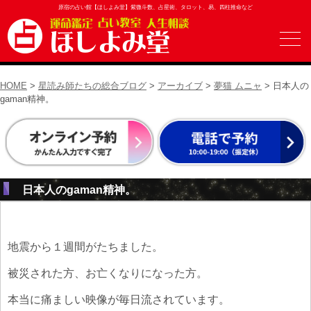
原宿の占い館【ほしよみ堂】紫微斗数、占星術、タロット、易、四柱推命など
HOME
>
星読み師たちの総合ブログ
>
アーカイブ
>
夢猫 ムニャ
> 日本人の
gaman精神。
日本人のgaman精神。
地震から１週間がたちました。
被災された方、お亡くなりになった方。
本当に痛ましい映像が毎日流されています。