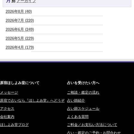
月別
アーカイブ
よみ (39)
2026/08/06
「優しい人ほど幸せになる』なんて、誰が流した綺麗事？都合よく消
2026年8月 (40)
一之森 陽柑 (26)
費される人だけが最後に泣く世界」
(芽百マミム)
2026年7月 (220)
椰奈空 (64)
2026/08/06
好きだけでは続かない。それでも離れられない人を愛と呼ぶほど、人
2026年6月 (249)
ワカリミ (1)
は自分を壊していく
(芽百マミム)
2026年5月 (229)
神楽峰ヴィスカ (10)
2026/08/06
2026年4月 (179)
赤羽うさぎ (341)
2026年8月6日 壬子 真冬の海のように、自分の道を切り拓く日
(あぐ
り)
2026年3月 (178)
海 (207)
2026/08/05
2026年2月 (180)
梅星沢庵 (67)
占いが教えてくれたのは、答えじゃなくて勇気だったお話
(プラタ 真
2026年1月 (200)
藤間 由奈 (31)
寿)
原宿ほしよみ堂について
占いを受けたい方へ
2025年12月 (201)
橘メルロ (7)
2025年11月 (252)
メッセージ
ご相談・鑑定の流れ
鈴喜みわこ (8)
原宿で占いなら『ほしよみ堂』へどうぞ
占い師紹介
2025年10月 (242)
鯖ノ実 ソニン (19)
アクセス
占い師スケジュール
2025年9月 (196)
愛音ソナタ (16)
会社案内
よくある質問
2025年8月 (182)
紫村 明世 (34)
ほしよみ堂ブログ
ご料金／お支払い方法について
2025年7月 (192)
豊玉識 (2)
占い・鑑定のご予約・お問合わせ