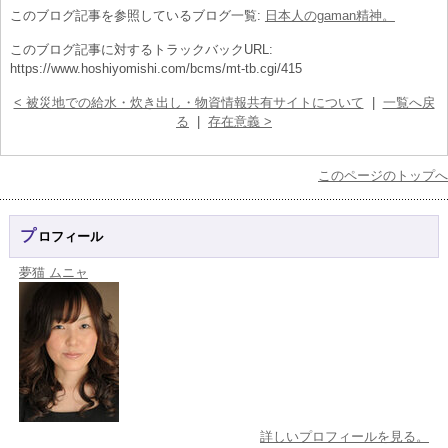
このブログ記事を参照しているブログ一覧:
日本人のgaman精神。
このブログ記事に対するトラックバックURL:
https://www.hoshiyomishi.com/bcms/mt-tb.cgi/415
< 被災地での給水・炊き出し・物資情報共有サイトについて
|
一覧へ戻
る
|
存在意義 >
このページのトップへ
プロフィール
夢猫 ムニャ
詳しいプロフィールを見る。