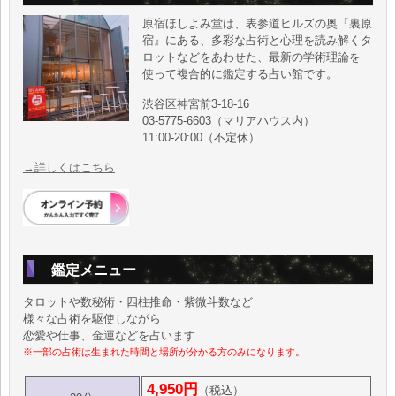
原宿ほしよみ堂は、表参道ヒルズの奥『裏原
宿』にある、多彩な占術と心理を読み解くタ
ロットなどをあわせた、最新の学術理論を
使って複合的に鑑定する占い館です。
渋谷区神宮前3-18-16
03-5775-6603（マリアハウス内）
11:00-20:00（不定休）
→詳しくはこちら
鑑定メニュー
タロットや数秘術・四柱推命・紫微斗数など
様々な占術を駆使しながら
恋愛や仕事、金運などを占います
※一部の占術は生まれた時間と場所が分かる方のみになります。
4,950円
（税込）