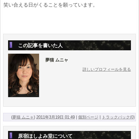
笑い合える日がくることを願っています。
この記事を書いた人
夢猫 ムニャ
詳しいプロフィールを見る
(
夢猫 ムニャ
)
2011年3月19日 01:49
|
個別ページ
|
トラックバック(0)
原宿ほしよみ堂について