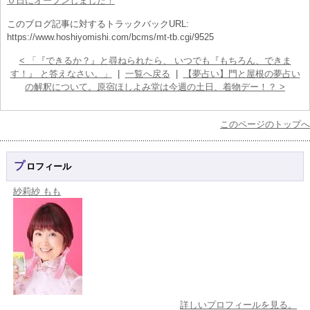
０日にオープンしました！
このブログ記事に対するトラックバックURL:
https://www.hoshiyomishi.com/bcms/mt-tb.cgi/9525
< 「『できるか？』と尋ねられたら、 いつでも『もちろん、できま
す！』 と答えなさい。」
|
一覧へ戻る
|
【夢占い】門と屋根の夢占い
の解釈について。原宿ほしよみ堂は今週の土日、着物デー！？ >
このページのトップへ
プロフィール
紗莉紗 もも
詳しいプロフィールを見る。