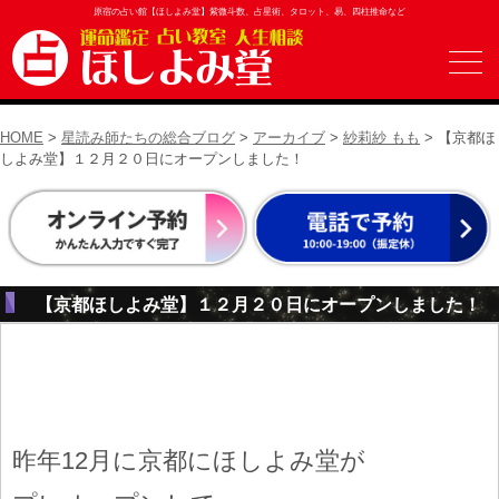
原宿の占い館【ほしよみ堂】紫微斗数、占星術、タロット、易、四柱推命など
HOME
>
星読み師たちの総合ブログ
>
アーカイブ
>
紗莉紗 もも
> 【京都ほ
しよみ堂】１２月２０日にオープンしました！
【京都ほしよみ堂】１２月２０日にオープンしました！
昨年12月に京都にほしよみ堂が