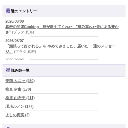
最近のエントリー
2026/08/08
真寿の開運Cooking 鮭が教えてくれた、"積み重ねた先にある豊か
さ"
(プラタ 真寿)
2026/08/07
『頑張って好かれる』を やめてみました。届いた 一通のメッセー
ジ。
(プラタ 真寿)
2026/08/07
2026年8月8日 甲寅――自分の軸を持ちながら、世界と対話する日
(あ
星読み師一覧
ぐり)
2026/08/07
夢猫 ムニャ (530)
新しいことに触れると、自分の中の回路がひらく｜好奇心を持ち続け
唯真 伊由 (170)
る楽しさ
(美月マーシャ)
松原 由布子 (411)
2026/08/07
2026年8月7日 癸丑 自分を消さずに、調和を育てる日
(あぐり)
瓔珞ルノン (177)
2026/08/07
よしの真実 (2)
時間は前に進んでいく。後悔は消せないけれど未来を変えていくこと
YOSHIKI (58)
ができる
(真巳華 - Mamika -)