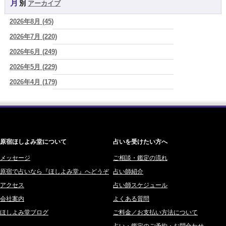
月別
アーカイブ
よみ (39)
2026/08/07
「いいお母さん」という仮面を外した日に、鏡の中に立っていたのは
2026年8月 (45)
一之森 陽柑 (26)
誰でしたか」
(芽百マミム)
2026年7月 (220)
椰奈空 (64)
2026/08/07
「運命の人を探して何年も迷った。でも最後に気づく…本当に人生を
2026年6月 (249)
ワカリミ (1)
狂わせるのは『誰を好きになったか』ではなく、『間違ったタイミン
2026年5月 (229)
神楽峰ヴィスカ (10)
グを運命だと信じたこと』だった
(芽百マミム)
2026年4月 (179)
赤羽うさぎ (341)
2026/08/06
真寿の開運Cooking 二段弁当に詰めた、調和のエネルギー。品数が
2026年3月 (178)
海 (207)
増える日は、心にも余裕がある証拠かもしれません
(プラタ 真寿)
2026年2月 (180)
梅星沢庵 (67)
2026/08/06
2026年1月 (200)
藤間 由奈 (31)
理解されたい人ほど、相手を理解することを忘れてしまう。
(唯真 伊
由)
原宿ほしよみ堂について
占いを受けたい方へ
2025年12月 (201)
橘メルロ (7)
2025年11月 (252)
メッセージ
ご相談・鑑定の流れ
鈴喜みわこ (8)
原宿で占いなら『ほしよみ堂』へどうぞ
占い師紹介
2025年10月 (242)
鯖ノ実 ソニン (19)
アクセス
占い師スケジュール
2025年9月 (196)
愛音ソナタ (16)
会社案内
よくある質問
2025年8月 (182)
紫村 明世 (34)
ほしよみ堂ブログ
ご料金／お支払い方法について
2025年7月 (192)
豊玉識 (2)
占い・鑑定のご予約・お問合わせ