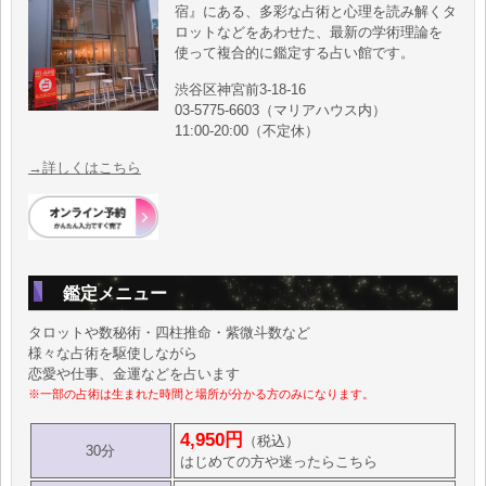
宿』にある、多彩な占術と心理を読み解くタ
ロットなどをあわせた、最新の学術理論を
使って複合的に鑑定する占い館です。
渋谷区神宮前3-18-16
03-5775-6603（マリアハウス内）
11:00-20:00（不定休）
→詳しくはこちら
鑑定メニュー
タロットや数秘術・四柱推命・紫微斗数など
様々な占術を駆使しながら
恋愛や仕事、金運などを占います
※一部の占術は生まれた時間と場所が分かる方のみになります。
4,950円
（税込）
30分
はじめての方や迷ったらこちら