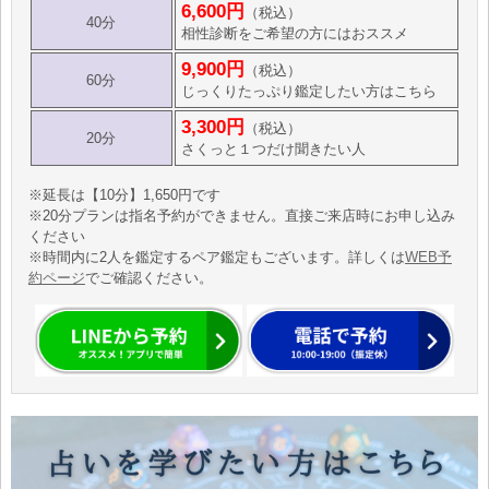
6,600円
（税込）
40分
相性診断をご希望の方にはおススメ
9,900円
（税込）
60分
じっくりたっぷり鑑定したい方はこちら
3,300円
（税込）
20分
さくっと１つだけ聞きたい人
※延長は【10分】1,650円です
※20分プランは指名予約ができません。直接ご来店時にお申し込み
ください
※時間内に2人を鑑定するペア鑑定もございます。詳しくは
WEB予
約ページ
でご確認ください。