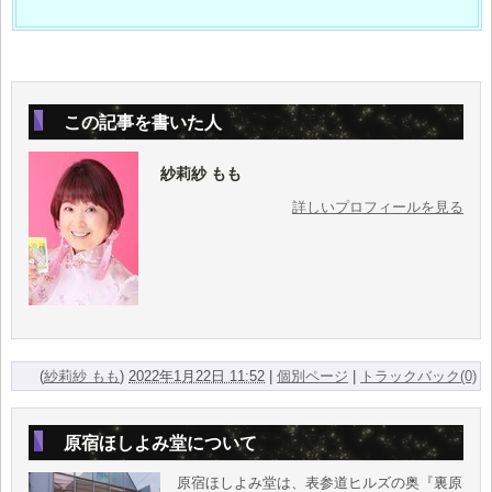
この記事を書いた人
紗莉紗 もも
詳しいプロフィールを見る
(
紗莉紗 もも
)
2022年1月22日 11:52
|
個別ページ
|
トラックバック(0)
原宿ほしよみ堂について
原宿ほしよみ堂は、表参道ヒルズの奥『裏原