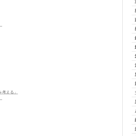
」
を考える」
」