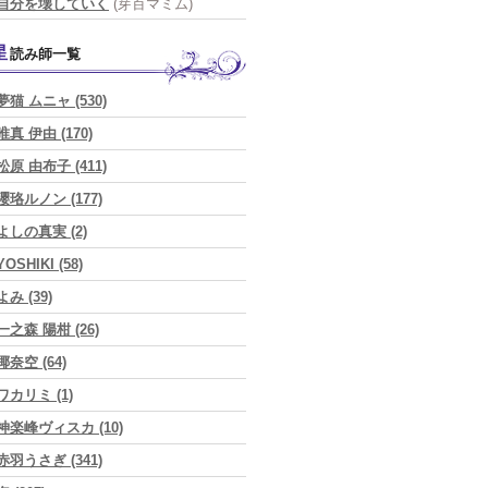
自分を壊していく
(芽百マミム)
星読み師一覧
夢猫 ムニャ (530)
唯真 伊由 (170)
松原 由布子 (411)
瓔珞ルノン (177)
よしの真実 (2)
YOSHIKI (58)
よみ (39)
一之森 陽柑 (26)
椰奈空 (64)
ワカリミ (1)
神楽峰ヴィスカ (10)
赤羽うさぎ (341)