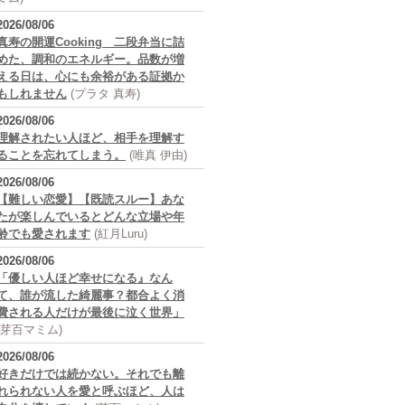
2026/08/06
真寿の開運Cooking 二段弁当に詰
めた、調和のエネルギー。品数が増
える日は、心にも余裕がある証拠か
もしれません
(プラタ 真寿)
2026/08/06
理解されたい人ほど、相手を理解す
ることを忘れてしまう。
(唯真 伊由)
2026/08/06
【難しい恋愛】【既読スルー】あな
たが楽しんでいるとどんな立場や年
齢でも愛されます
(紅月Luru)
2026/08/06
「優しい人ほど幸せになる』なん
て、誰が流した綺麗事？都合よく消
費される人だけが最後に泣く世界」
(芽百マミム)
2026/08/06
好きだけでは続かない。それでも離
れられない人を愛と呼ぶほど、人は