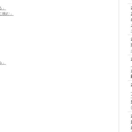
る」
に挑む」
み」