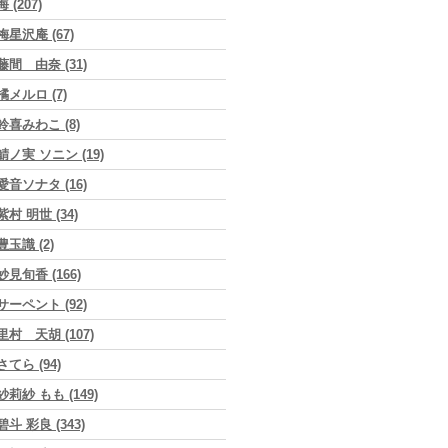
海 (207)
梅星沢庵 (67)
藤間 由奈 (31)
橘メルロ (7)
鈴喜みわこ (8)
鯖ノ実 ソニン (19)
愛音ソナタ (16)
紫村 明世 (34)
豊玉識 (2)
妙見旬香 (166)
サーペント (92)
里村 天胡 (107)
さてら (94)
紗莉紗 もも (149)
碧斗 彩良 (343)