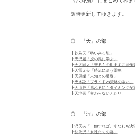
《八卦別》 にまとめてみま
随時更新してゆきます。
◎ 『天』の部
┣
乾為天「勢い余る龍」
┣
天沢履「虎の尾に学ぶ」
┣
天火同人「来るもの拒まず共同作
┣
天雷无妄「時流に沿う雷鳴」
┣
天風姤「未知との遭遇」
┣
天水訟「プライドvs策略の争い」
┣
天山遯「逃れるにもタイミングが
┣
天地否「交わらないふたり」
◎ 『沢』の部
┣
沢天夬「一触すれば、すなわち決
┣
兌為沢「女性たちの宴」