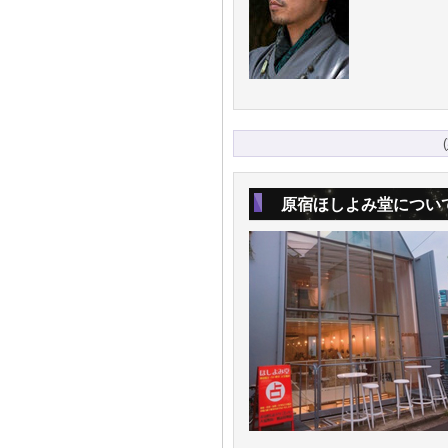
(
原宿ほしよみ堂につい