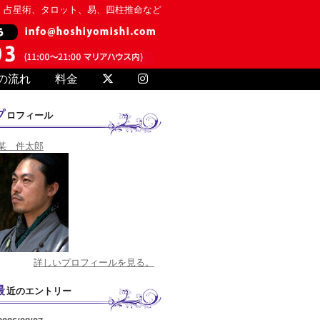
、占星術、タロット、易、四柱推命など
の流れ
料金
プロフィール
某 件太郎
詳しいプロフィールを見る。
最近のエントリー