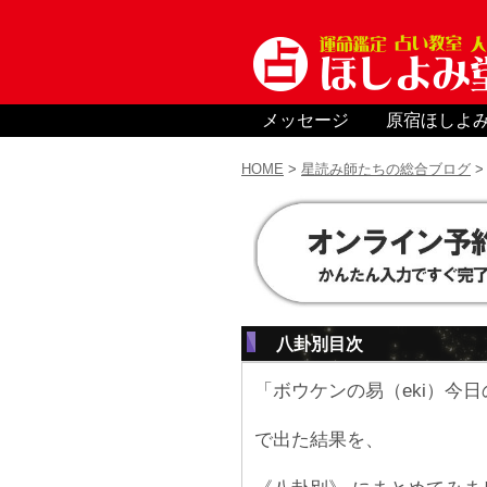
メッセージ
原宿ほしよ
HOME
>
星読み師たちの総合ブログ
八卦別目次
「ボウケンの易（eki）今
で出た結果を、