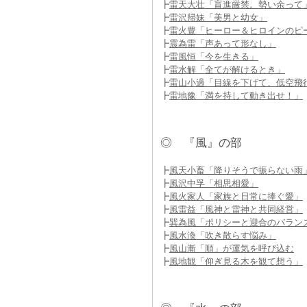
┣
雷天大壮「盲進厳禁。勢い余って
┣
雷沢帰妹「美男と幼女」
┣
雷火豊「ヒーロー＆ヒロインのピ
┣
震為雷「声あって形なし」
┣
雷風恒「今を生きる」
┣
雷水解「全てが解けるとき」
┣
雷山小過「目線を下げて、低空飛
┣
雷地豫「満を持して動き出せ！」
◎ 『風』の部
┣
風天小畜「降りそうで振らない雨
┣
風沢中孚「相思相愛」
┣
風火家人「家族と日常に捧ぐ愛」
┣
風雷益「風神と雷神と共同経営」
┣
巽為風「ポリシーと迎合のバラン
┣
風水渙「吹き散らす悩み」
┣
風山漸「順」が運気を呼び込む
┣
風地観「仰ぎ見る木を観て想う」