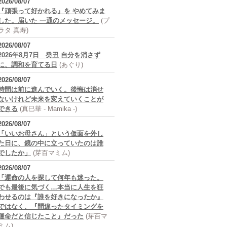
2026/08/07
『頑張って好かれる』を やめてみま
した。届いた 一通のメッセージ。
(プ
ラタ 真寿)
2026/08/07
2026年8月7日 癸丑 自分を消さず
に、調和を育てる日
(あぐり)
2026/08/07
時間は前に進んでいく。後悔は消せ
ないけれど未来を変えていくことが
できる
(真巳華 - Mamika -)
2026/08/07
「いいお母さん」という仮面を外し
た日に、鏡の中に立っていたのは誰
でしたか」
(芽百マミム)
2026/08/07
「運命の人を探して何年も迷った。
でも最後に気づく…本当に人生を狂
わせるのは『誰を好きになったか』
ではなく、『間違ったタイミングを
運命だと信じたこと』だった
(芽百マ
ミム)