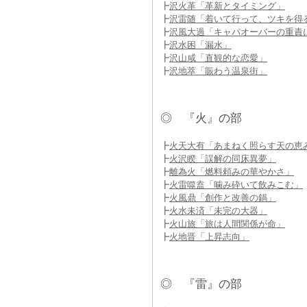
┣
沢火革「革新とタイミング」
┣
沢雷随「着いて行って、ツキを得
┣
沢風大過「キャパオーバーの重責
┣
沢水困「漏水」
┣
沢山咸「直観的な恋愛」
┣
沢地萃「賑わう温泉街」
◎ 『火』の部
┣
火天大有「あまねく照らす天の恵
┣
火沢睽「誤解の同床異夢」
┣
離為火「燃料頼みの華やかさ」
┣
火雷噬盍「噛み砕いて飲みこむ」
┣
火風鼎「創作と改善の鍋」
┣
火水未済「未完の大器」
┣
火山旅「旅は人間関係が命」
┣
火地晋「上昇志向」
◎ 『雷』の部