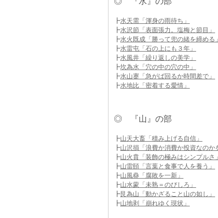
◎ 『水』の部
┣
水天需「渾身の雨待ち」
┣
水沢節「表面張力。塩梅と節目」
┣
水火既成「勝って兜の緒を締める
┣
水雷屯「石の上にも３年」
┣
水風井「繰り返しの美学」
┣
坎為水「穴の中の穴の中」
┣
水山蹇「急がば回るか時間差で」
┣
水地比「密着する愛情」
◎ 『山』の部
┣
山天大畜「積み上げる自信」
┣
山沢損「浪費か消費か投資なのか
┣
山火賁「装飾の極みはシンプルさ
┣
山雷頤「言葉と食事で人を養う」
┣
山風蠱「腐敗を一新」
┣
山水蒙「未熟＝のびしろ」
┣
艮為山「動かざること山の如し」
┣
山地剥「崩れゆく現状」