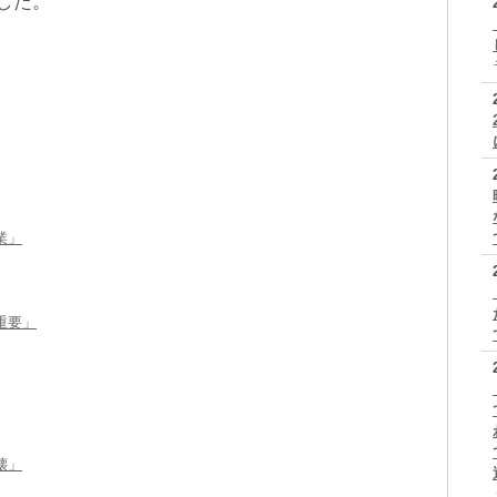
した。
業」
重要」
壊」