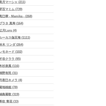
美月マーシャ (211)
芽百マミム (739)
真巳華 - Mamika - (268)
プラタ 真寿 (164)
紅月Luru (4)
ルーカス伽豆海 (1111)
鈴木 リンダ (264)
レモネード (102)
才谷クララ (95)
木杉泉風 (116)
桐野有民 (31)
月夜巳キメラ (4)
菊地柚姫 (78)
鍋島菊歌 (319)
希吹 青花 (33)