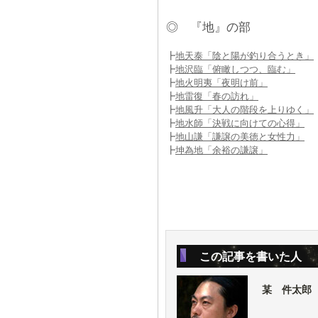
◎ 『地』の部
┣
地天泰「陰と陽が釣り合うとき」
┣
地沢臨「俯瞰しつつ、臨む」
┣
地火明夷「夜明け前」
┣
地雷復「春の訪れ」
┣
地風升「大人の階段を上りゆく」
┣
地水師「決戦に向けての心得」
┣
地山謙「謙譲の美徳と女性力」
┣
坤為地「余裕の謙譲」
この記事を書いた人
某 件太郎