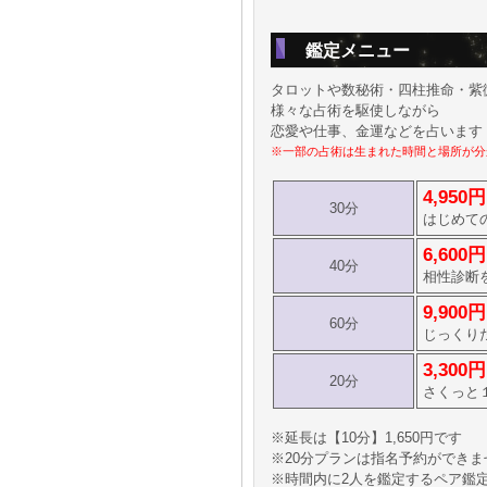
鑑定メニュー
タロットや数秘術・四柱推命・紫
様々な占術を駆使しながら
恋愛や仕事、金運などを占います
※一部の占術は生まれた時間と場所が分
4,950円
30分
はじめて
6,600円
40分
相性診断
9,900円
60分
じっくり
3,300円
20分
さくっと
※延長は【10分】1,650円です
※20分プランは指名予約ができ
※時間内に2人を鑑定するペア鑑