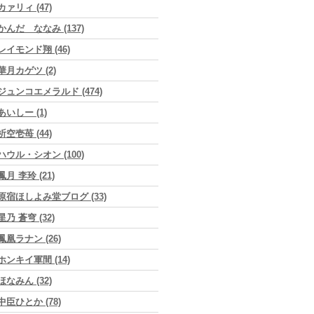
カァリィ (47)
かんだ ななみ (137)
レイモンド翔 (46)
華月カゲツ (2)
ジュンコエメラルド (474)
あいしー (1)
祈空壱苺 (44)
ハウル・シオン (100)
鳳月 李玲 (21)
原宿ほしよみ堂ブログ (33)
星乃 蒼穹 (32)
鳳凰ラナン (26)
ホンキイ軍間 (14)
ほなみん (32)
中臣ひとか (78)