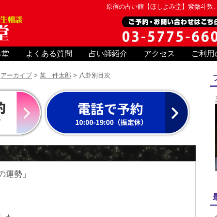
原宿の占い館【ほしよみ堂】紫微斗数
み堂
よくある質問
占い師紹介
アクセス
ご利用
>
アーカイブ
>
某 件太郎
> 八卦別目次
日の運勢」