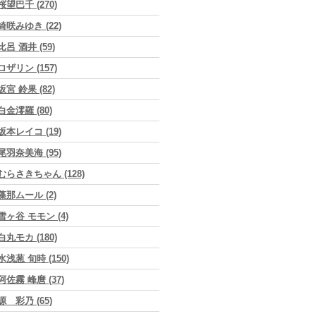
桜望巴千 (270)
綺咲みゆき (22)
比呂 酒井 (59)
ロザリン (157)
坂宮 鈴果 (82)
白金澪羅 (80)
坂本レイコ (19)
尾羽奈美海 (95)
むらさきちゃん (128)
藻那ムール (2)
雪ヶ谷 モモン (4)
白丸モカ (180)
水浅葱 旬時 (150)
阿佐霧 峰麿 (37)
源 彩乃 (65)