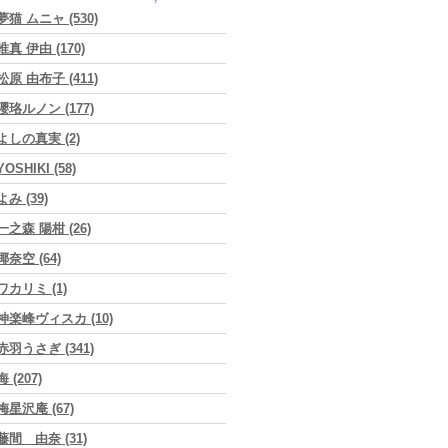
夢猫 ムニャ (530)
唯真 伊由 (170)
松原 由布子 (411)
瓔珞ルノン (177)
よしの真実 (2)
YOSHIKI (58)
よみ (39)
一之森 陽柑 (26)
椰奈空 (64)
ワカリミ (1)
神楽峰ヴィスカ (10)
赤羽うさぎ (341)
海 (207)
梅星沢庵 (67)
藤間 由奈 (31)