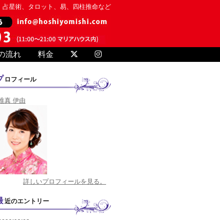
、占星術、タロット、易、四柱推命など
の流れ
料金
プロフィール
唯真 伊由
詳しいプロフィールを見る。
最近のエントリー