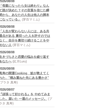
2026/08/08
「母親になったら女は終わり』なん
て誰が決めた？その言葉を信じた瞬
間から、あなたの人生は他人の脚本
になっている」
(芽百マミム)
2026/08/08
「人生が変わらない人には、ある共
通点がある 裏切った人を許すのでは
なく、自分を裏切り続けることをや
めない人
(芽百マミム)
2026/08/08
生きづらさと恋愛の悩みを繰り返す
あなたへ
(紅月Luru)
2026/08/08
真寿の開運Cooking 鮭が教えてく
れた、"積み重ねた先にある豊かさ"
(プラタ 真寿)
2026/08/07
『頑張って好かれる』を やめてみま
した。届いた 一通のメッセージ。
(プ
ラタ 真寿)