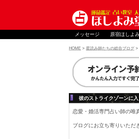
メッセージ
原宿ほしよ
HOME
>
星読み師たちの総合ブログ
彼のストライクゾーンに入
恋愛・婚活専門占い師の唯
ブログにお立ち寄りいただ