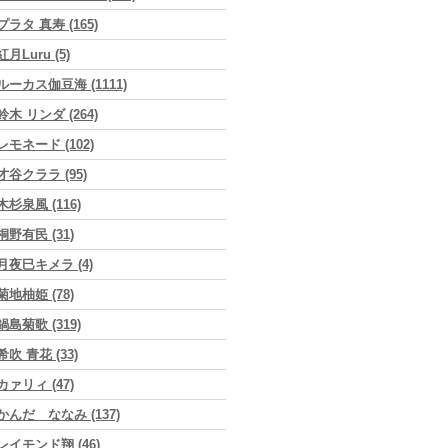
プラタ 真寿 (165)
紅月Luru (5)
ルーカス伽豆海 (1111)
鈴木 リンダ (264)
レモネード (102)
才谷クララ (95)
木杉泉風 (116)
桐野有民 (31)
月夜巳キメラ (4)
菊地柚姫 (78)
鍋島菊歌 (319)
希吹 青花 (33)
カァリィ (47)
かんだ ななみ (137)
レイモンド翔 (46)