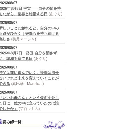
2026/08/07
2026年8月8日 甲寅――自分の軸を持
ちながら、世界と対話する日
(あぐり)
2026/08/07
新しいことに触れると、自分の中の
回路がひらく｜好奇心を持ち続ける
楽しさ
(美月マーシャ)
2026/08/07
2026年8月7日 癸丑 自分を消さず
に、調和を育てる日
(あぐり)
2026/08/07
時間は前に進んでいく。後悔は消せ
ないけれど未来を変えていくことが
できる
(真巳華 - Mamika -)
2026/08/07
「いいお母さん」という仮面を外し
た日に、鏡の中に立っていたのは誰
でしたか」
(芽百マミム)
星読み師一覧