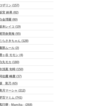
ロザリン (157)
坂宮 鈴果 (82)
白金澪羅 (80)
坂本レイコ (19)
尾羽奈美海 (95)
むらさきちゃん (128)
藻那ムール (2)
雪ヶ谷 モモン (4)
白丸モカ (180)
水浅葱 旬時 (150)
阿佐霧 峰麿 (37)
源 彩乃 (65)
美月マーシャ (212)
芽百マミム (741)
真巳華 - Mamika - (268)