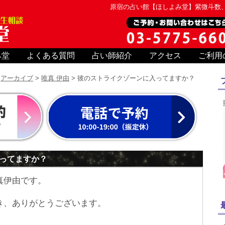
原宿の占い館【ほしよみ堂】紫微斗数
み堂
よくある質問
占い師紹介
アクセス
ご利用
>
アーカイブ
>
唯真 伊由
> 彼のストライクゾーンに入ってますか？
ってますか？
真伊由です。
き、ありがとうございます。