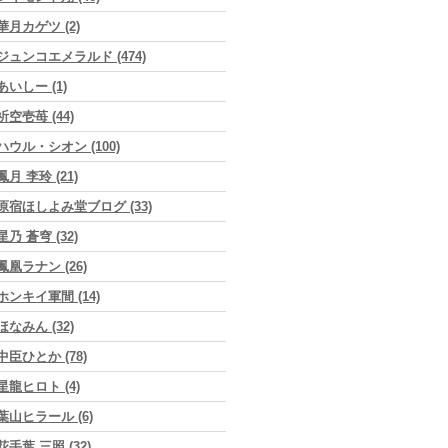
華月カゲツ (2)
ジュンコエメラルド (474)
あいしー (1)
祈空壱苺 (44)
ハウル・シオン (100)
鳳月 李玲 (21)
原宿ほしよみ堂ブログ (33)
星乃 蒼穹 (32)
鳳凰ラナン (26)
ホンキイ軍間 (14)
ほなみん (32)
中臣ひとか (78)
星龍ヒロト (4)
葉山ヒラール (6)
花手葉 三照 (32)