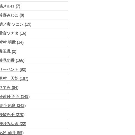
橘メルロ (7)
鈴喜みわこ (8)
鯖ノ実 ソニン (19)
愛音ソナタ (16)
紫村 明世 (34)
豊玉識 (2)
妙見旬香 (166)
サーペント (92)
里村 天胡 (107)
さてら (94)
紗莉紗 もも (149)
碧斗 彩良 (343)
桜望巴千 (270)
綺咲みゆき (22)
比呂 酒井 (59)