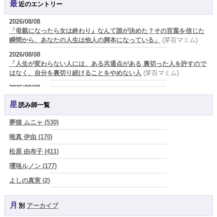
最近のエントリー
2026/08/08
「母親になったら女は終わり』なんて誰が決めた？その言葉を信じた
瞬間から、あなたの人生は他人の脚本になっている」
(芽百マミム)
2026/08/08
「人生が変わらない人には、ある共通点がある 裏切った人を許すので
はなく、自分を裏切り続けることをやめない人
(芽百マミム)
2026/08/08
生きづらさと恋愛の悩みを繰り返すあなたへ
(紅月Luru)
星読み師一覧
2026/08/08
真寿の開運Cooking 鮭が教えてくれた、"積み重ねた先にある豊か
夢猫 ムニャ (530)
さ"
(プラタ 真寿)
唯真 伊由 (170)
2026/08/07
松原 由布子 (411)
『頑張って好かれる』を やめてみました。届いた 一通のメッセー
ジ。
(プラタ 真寿)
瓔珞ルノン (177)
2026/08/07
よしの真実 (2)
2026年8月8日 甲寅――自分の軸を持ちながら、世界と対話する日
(あ
YOSHIKI (58)
ぐり)
月別
アーカイブ
よみ (39)
2026/08/07