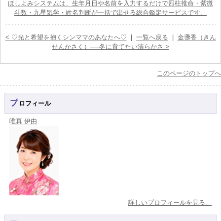
ほしよみシステムは、生年月日や名前を入力するだけで四柱推命・紫微
斗数・九星気学・姓名判断が一括で出せる総合鑑定サービスです。
< ♡光と希望を抱くシンママのあなたへ♡
|
一覧へ戻る
|
金盞香（きん
せんかさく）──冬に育てたい清らかさ >
このページのトップへ
プロフィール
唯真 伊由
詳しいプロフィールを見る。