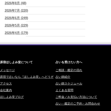
新しいことに触れると、自分の中の回路がひらく｜好奇心を持ち続け
2026年8月 (48)
一之森 陽柑 (26)
る楽しさ
(美月マーシャ)
2026年7月 (220)
椰奈空 (64)
2026/08/07
2026年8月7日 癸丑 自分を消さずに、調和を育てる日
2026年6月 (249)
(あぐり)
ワカリミ (1)
2026/08/07
2026年5月 (229)
神楽峰ヴィスカ (10)
時間は前に進んでいく。後悔は消せないけれど未来を変えていくこと
2026年4月 (179)
赤羽うさぎ (341)
ができる
(真巳華 - Mamika -)
2026年3月 (178)
海 (207)
2026/08/07
「いいお母さん」という仮面を外した日に、鏡の中に立っていたのは
2026年2月 (180)
梅星沢庵 (67)
誰でしたか」
(芽百マミム)
2026年1月 (200)
藤間 由奈 (31)
原宿ほしよみ堂について
占いを受けたい方へ
2025年12月 (201)
橘メルロ (7)
2025年11月 (252)
メッセージ
ご相談・鑑定の流れ
鈴喜みわこ (8)
原宿で占いなら『ほしよみ堂』へどうぞ
占い師紹介
2025年10月 (242)
鯖ノ実 ソニン (19)
アクセス
占い師スケジュール
2025年9月 (196)
愛音ソナタ (16)
会社案内
よくある質問
2025年8月 (182)
紫村 明世 (34)
ほしよみ堂ブログ
ご料金／お支払い方法について
2025年7月 (192)
豊玉識 (2)
占い・鑑定のご予約・お問合わせ
2025年6月 (126)
妙見旬香 (166)