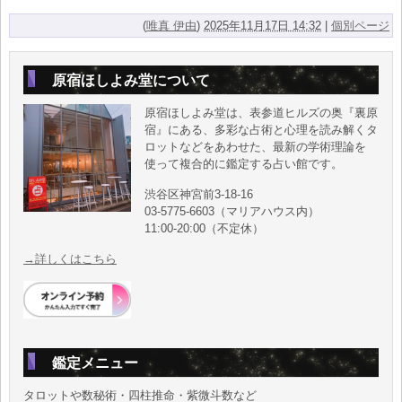
(
唯真 伊由
)
2025年11月17日 14:32
|
個別ページ
原宿ほしよみ堂について
原宿ほしよみ堂は、表参道ヒルズの奥『裏原
宿』にある、多彩な占術と心理を読み解くタ
ロットなどをあわせた、最新の学術理論を
使って複合的に鑑定する占い館です。
渋谷区神宮前3-18-16
03-5775-6603（マリアハウス内）
11:00-20:00（不定休）
→詳しくはこちら
鑑定メニュー
タロットや数秘術・四柱推命・紫微斗数など