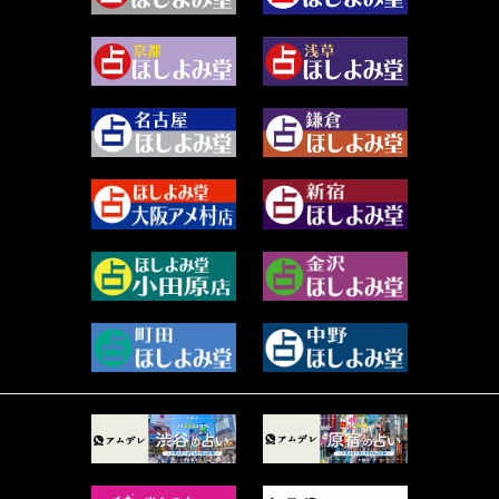
2024年2月 (40)
雪ヶ谷 モモン (4)
2024年1月 (63)
白丸モカ (180)
2023年12月 (86)
水浅葱 旬時 (150)
2023年11月 (67)
阿佐霧 峰麿 (37)
2023年10月 (36)
源 彩乃 (65)
2023年9月 (37)
美月マーシャ (212)
2023年8月 (46)
芽百マミム (741)
2023年7月 (59)
真巳華 - Mamika - (268)
2023年6月 (73)
プラタ 真寿 (165)
2023年5月 (67)
紅月Luru (5)
2023年4月 (73)
ルーカス伽豆海 (1111)
2023年3月 (92)
鈴木 リンダ (264)
2023年2月 (99)
レモネード (102)
2023年1月 (96)
才谷クララ (95)
2022年12月 (72)
木杉泉風 (116)