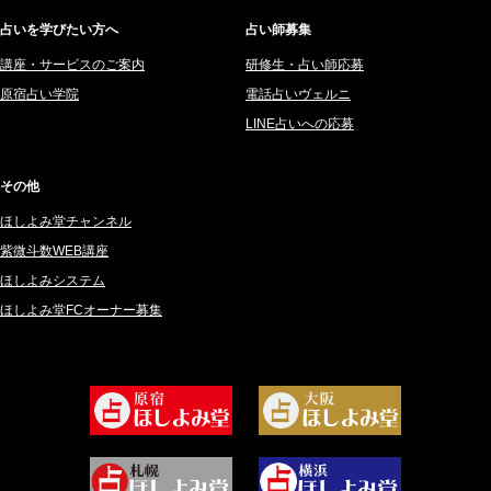
2025年5月 (43)
サーペント (92)
占いを学びたい方へ
占い師募集
2025年4月 (68)
里村 天胡 (107)
講座・サービスのご案内
研修生・占い師応募
2025年3月 (67)
さてら (94)
原宿占い学院
電話占いヴェルニ
2025年2月 (50)
紗莉紗 もも (149)
LINE占いへの応募
2025年1月 (48)
碧斗 彩良 (343)
2024年12月 (57)
桜望巴千 (270)
その他
2024年11月 (38)
綺咲みゆき (22)
ほしよみ堂チャンネル
2024年10月 (36)
比呂 酒井 (59)
紫微斗数WEB講座
2024年9月 (39)
ロザリン (157)
ほしよみシステム
ほしよみ堂FCオーナー募集
2024年8月 (45)
坂宮 鈴果 (82)
2024年7月 (78)
白金澪羅 (80)
2024年6月 (62)
坂本レイコ (19)
2024年5月 (92)
尾羽奈美海 (95)
2024年4月 (50)
むらさきちゃん (128)
2024年3月 (49)
藻那ムール (2)