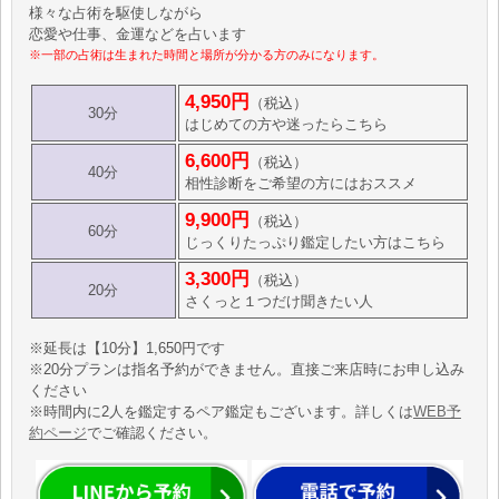
様々な占術を駆使しながら
恋愛や仕事、金運などを占います
※一部の占術は生まれた時間と場所が分かる方のみになります。
4,950円
（税込）
30分
はじめての方や迷ったらこちら
6,600円
（税込）
40分
相性診断をご希望の方にはおススメ
9,900円
（税込）
60分
じっくりたっぷり鑑定したい方はこちら
3,300円
（税込）
20分
さくっと１つだけ聞きたい人
※延長は【10分】1,650円です
※20分プランは指名予約ができません。直接ご来店時にお申し込み
ください
※時間内に2人を鑑定するペア鑑定もございます。詳しくは
WEB予
約ページ
でご確認ください。