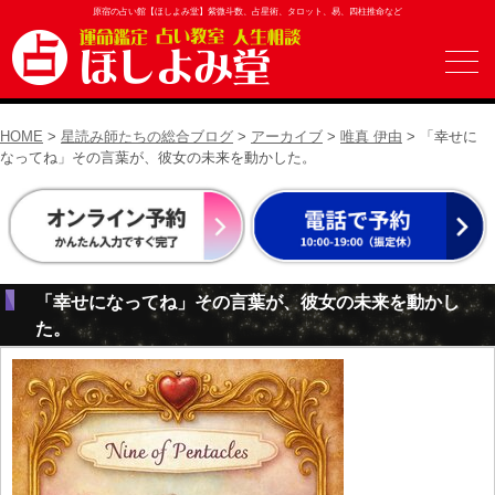
原宿の占い館【ほしよみ堂】紫微斗数、占星術、タロット、易、四柱推命など
HOME
>
星読み師たちの総合ブログ
>
アーカイブ
>
唯真 伊由
> 「幸せに
なってね」その言葉が、彼女の未来を動かした。
「幸せになってね」その言葉が、彼女の未来を動かし
た。