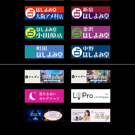
2023年9月 (37)
美月マーシャ (211)
2023年8月 (46)
芽百マミム (739)
2023年7月 (59)
真巳華 - Mamika - (268)
2023年6月 (73)
プラタ 真寿 (164)
2023年5月 (67)
紅月Luru (4)
2023年4月 (73)
ルーカス伽豆海 (1111)
2023年3月 (92)
鈴木 リンダ (264)
2023年2月 (99)
レモネード (102)
2023年1月 (96)
才谷クララ (95)
2022年12月 (72)
木杉泉風 (116)
2022年11月 (72)
桐野有民 (31)
2022年10月 (87)
月夜巳キメラ (4)
2022年9月 (85)
菊地柚姫 (78)
2022年8月 (89)
鍋島菊歌 (319)
2022年7月 (92)