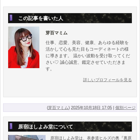
この記事を書いた人
芽百マミム
仕事、恋愛、美容、健康、あらゆる経験を
活かして心も見た目もコーディネートの様
に導きます。 温かい波動を受け取ってくだ
さい♡ 誠心誠意、鑑定させていただきま
す。
詳しいプロフィールを見る
(
芽百マミム
)
2025年10月18日 17:05
|
個別ページ
原宿ほしよみ堂について
原宿ほしよみ堂は、表参道ヒルズの奥『裏原