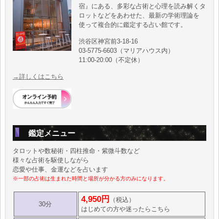
宿』にある、多彩な占術と心理を読み解くタ
ロットなどをあわせた、最新の学術理論を
使って複合的に鑑定する占い館です。
渋谷区神宮前3-18-16
03-5775-6603（マリアハウス内）
11:00-20:00（不定休）
→詳しくはこちら
鑑定メニュー
タロットや数秘術・四柱推命・紫微斗数など
様々な占術を駆使しながら
恋愛や仕事、金運などを占います
※一部の占術は生まれた時間と場所が分かる方のみになります。
4,950円
（税込）
30分
はじめての方や迷ったらこちら