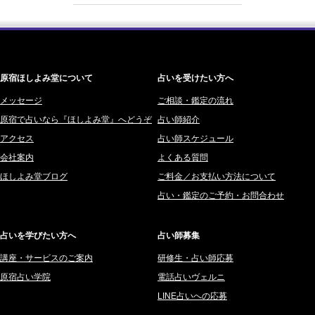
2026/08/06
「優しい人ほど幸せになる』なんて、誰が流した綺麗事？都合よく消
2026年3月 (178)
海 (207)
費される人だけが最後に泣く世界」
(芽百マミム)
2026年2月 (180)
梅星沢庵 (67)
2026/08/06
2026年1月 (200)
藤間 由奈 (31)
好きだけでは続かない。それでも離れられない人を愛と呼ぶほど、人
は自分を壊していく
(芽百マミム)
原宿ほしよみ堂について
占いを受けたい方へ
2025年12月 (201)
橘メルロ (7)
2025年11月 (252)
メッセージ
ご相談・鑑定の流れ
鈴喜みわこ (8)
原宿で占いなら『ほしよみ堂』へどうぞ
占い師紹介
2025年10月 (242)
鯖ノ実 ソニン (19)
アクセス
占い師スケジュール
2025年9月 (196)
愛音ソナタ (16)
会社案内
よくある質問
2025年8月 (182)
紫村 明世 (34)
ほしよみ堂ブログ
ご料金／お支払い方法について
2025年7月 (192)
豊玉識 (2)
占い・鑑定のご予約・お問合わせ
2025年6月 (126)
妙見旬香 (166)
2025年5月 (43)
サーペント (92)
占いを学びたい方へ
占い師募集
2025年4月 (68)
里村 天胡 (107)
講座・サービスのご案内
研修生・占い師応募
2025年3月 (67)
さてら (94)
原宿占い学院
電話占いヴェルニ
2025年2月 (50)
紗莉紗 もも (149)
LINE占いへの応募
2025年1月 (48)
碧斗 彩良 (343)