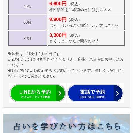
6,600円
（税込）
40分
相性診断をご希望の方にはおススメ
9,900円
（税込）
60分
じっくりたっぷり鑑定したい方はこちら
3,300円
（税込）
20分
さくっと１つだけ聞きたい人
※延長は【10分】1,650円です
※20分プランは指名予約ができません。直接ご来店時にお申し込み
ください
※時間内に2人を鑑定するペア鑑定もございます。詳しくは
WEB予
約ページ
でご確認ください。