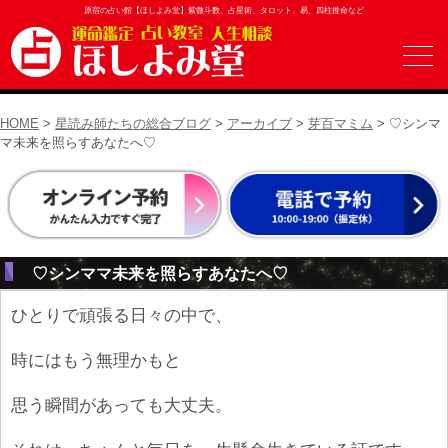
原宿の占い館【ほしよみ堂】紫微斗数、占星術、タロット、易、四柱推命など
HOME
>
星読み師たちの総合ブログ
>
アーカイブ
>
芽百マミム
> ♡シンマ
マ未来を照らすあなたへ♡
♡シンママ未来を照らすあなたへ♡
ひとりで頑張る日々の中で、
時にはもう無理かもと
思う瞬間があっても大丈夫。