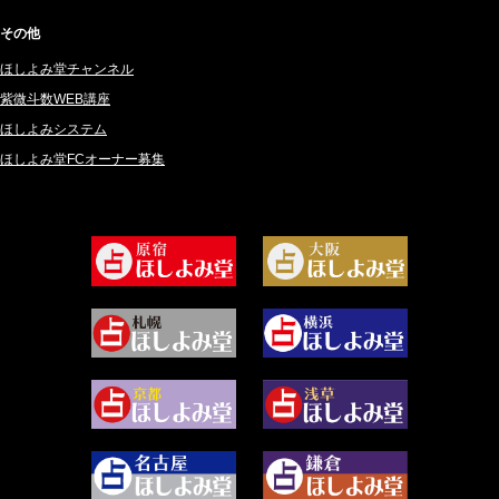
2024年12月 (57)
桜望巴千 (270)
その他
2024年11月 (38)
綺咲みゆき (22)
ほしよみ堂チャンネル
2024年10月 (36)
比呂 酒井 (59)
紫微斗数WEB講座
2024年9月 (39)
ロザリン (157)
ほしよみシステム
ほしよみ堂FCオーナー募集
2024年8月 (45)
坂宮 鈴果 (82)
2024年7月 (78)
白金澪羅 (80)
2024年6月 (62)
坂本レイコ (19)
2024年5月 (92)
尾羽奈美海 (95)
2024年4月 (50)
むらさきちゃん (128)
2024年3月 (49)
藻那ムール (2)
2024年2月 (40)
雪ヶ谷 モモン (4)
2024年1月 (63)
白丸モカ (180)
2023年12月 (86)
水浅葱 旬時 (150)
2023年11月 (67)
阿佐霧 峰麿 (37)
2023年10月 (36)
源 彩乃 (65)