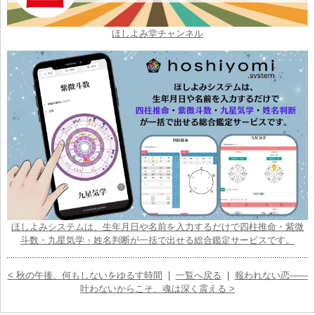
ほしよみ堂チャンネル
ほしよみシステムは、生年月日や名前を入力するだけで四柱推命・紫微
斗数・九星気学・姓名判断が一括で出せる総合鑑定サービスです。
< 秋の午後、何もしないをゆるす時間
|
一覧へ戻る
|
報われない恋――
叶わないからこそ、魂は深く震える >