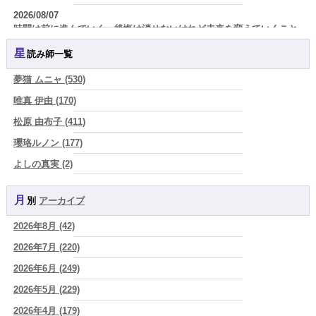
2026/08/07
時間は前に進んでいく。後悔は消せないけれど未来を変えていくこと
ができる
(真巳華 - Mamika -)
星読み師一覧
2026/08/07
「いいお母さん」という仮面を外した日に、鏡の中に立っていたのは
夢猫 ムニャ (530)
誰でしたか」
(芽百マミム)
唯真 伊由 (170)
2026/08/07
松原 由布子 (411)
「運命の人を探して何年も迷った。でも最後に気づく…本当に人生を
狂わせるのは『誰を好きになったか』ではなく、『間違ったタイミン
瓔珞ルノン (177)
グを運命だと信じたこと』だった
(芽百マミム)
よしの真実 (2)
2026/08/06
YOSHIKI (58)
真寿の開運Cooking 二段弁当に詰めた、調和のエネルギー。品数が
増える日は、心にも余裕がある証拠かもしれません
(プラタ 真寿)
月別
アーカイブ
よみ (39)
2026/08/06
2026年8月 (42)
一之森 陽柑 (26)
理解されたい人ほど、相手を理解することを忘れてしまう。
(唯真 伊
由)
2026年7月 (220)
椰奈空 (64)
2026/08/06
2026年6月 (249)
ワカリミ (1)
【難しい恋愛】【既読スルー】あなたが楽しんでいるとどんな立場や
2026年5月 (229)
神楽峰ヴィスカ (10)
年齢でも愛されます
(紅月Luru)
2026年4月 (179)
赤羽うさぎ (341)