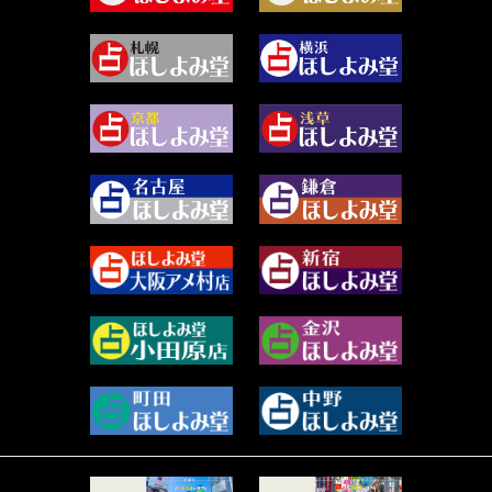
2024年4月 (50)
むらさきちゃん (128)
2024年3月 (49)
藻那ムール (2)
2024年2月 (40)
雪ヶ谷 モモン (4)
2024年1月 (63)
白丸モカ (180)
2023年12月 (86)
水浅葱 旬時 (150)
2023年11月 (67)
阿佐霧 峰麿 (37)
2023年10月 (36)
源 彩乃 (65)
2023年9月 (37)
美月マーシャ (211)
2023年8月 (46)
芽百マミム (739)
2023年7月 (59)
真巳華 - Mamika - (268)
2023年6月 (73)
プラタ 真寿 (164)
2023年5月 (67)
紅月Luru (4)
2023年4月 (73)
ルーカス伽豆海 (1111)
2023年3月 (92)
鈴木 リンダ (264)
2023年2月 (99)
レモネード (102)