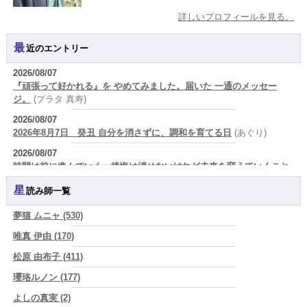
詳しいプロフィールを見る。
最近のエントリー
2026/08/07
『頑張って好かれる』を やめてみました。届いた 一通のメッセー
ジ。
(プラタ 真寿)
2026/08/07
2026年8月7日 癸丑 自分を消さずに、調和を育てる日
(あぐり)
2026/08/07
時間は前に進んでいく。後悔は消せないけれど未来を変えていくこと
ができる
(真巳華 - Mamika -)
星読み師一覧
2026/08/07
「いいお母さん」という仮面を外した日に、鏡の中に立っていたのは
夢猫 ムニャ (530)
誰でしたか」
(芽百マミム)
唯真 伊由 (170)
2026/08/07
松原 由布子 (411)
「運命の人を探して何年も迷った。でも最後に気づく…本当に人生を
狂わせるのは『誰を好きになったか』ではなく、『間違ったタイミン
瓔珞ルノン (177)
グを運命だと信じたこと』だった
(芽百マミム)
よしの真実 (2)
2026/08/06