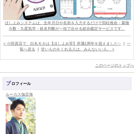
ほしよみシステムは、生年月日や名前を入力するだけで四柱推命・紫微
斗数・九星気学・姓名判断が一括で出せる総合鑑定サービスです。
< 小田原店で、白丸モカは【ほしよみ堂】所属1周年を迎えました✨
|
一
覧へ戻る
|
甘いものをくれる人は、みんないい人。 >
このページのトップへ
プロフィール
ルーカス伽豆海