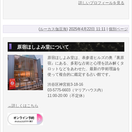
詳しいプロフィールを見る
(
ルーカス伽豆海
)
2025年4月22日 11:11
|
個別ページ
原宿ほしよみ堂について
原宿ほしよみ堂は、表参道ヒルズの奥『裏原
宿』にある、多彩な占術と心理を読み解くタ
ロットなどをあわせた、最新の学術理論を
使って複合的に鑑定する占い館です。
渋谷区神宮前3-18-16
03-5775-6603（マリアハウス内）
11:00-20:00（不定休）
→詳しくはこちら