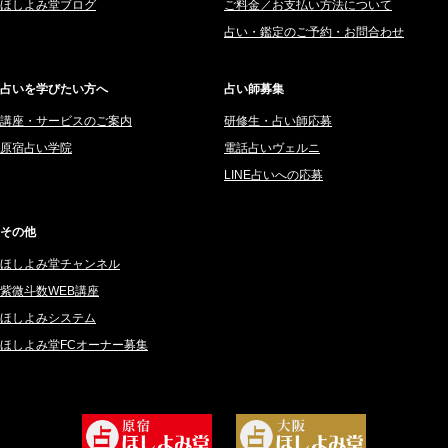
ほしよみ堂ブログ
ご料金／お支払い方法について
2025年7月 (192)
豊玉識 (2)
占い・鑑定のご予約・お問合わせ
2025年6月 (126)
妙見旬香 (166)
2025年5月 (43)
サーペント (92)
占いを学びたい方へ
占い師募集
2025年4月 (68)
里村 天胡 (107)
講座・サービスのご案内
研修生・占い師応募
2025年3月 (67)
さてら (94)
原宿占い学院
電話占いヴェルニ
2025年2月 (50)
紗莉紗 もも (149)
LINE占いへの応募
2025年1月 (48)
碧斗 彩良 (343)
2024年12月 (57)
桜望巴千 (270)
その他
2024年11月 (38)
綺咲みゆき (22)
ほしよみ堂チャンネル
2024年10月 (36)
比呂 酒井 (59)
紫微斗数WEB講座
2024年9月 (39)
ロザリン (157)
ほしよみシステム
ほしよみ堂FCオーナー募集
2024年8月 (45)
坂宮 鈴果 (82)
2024年7月 (78)
白金澪羅 (80)
2024年6月 (62)
坂本レイコ (19)
2024年5月 (92)
尾羽奈美海 (95)