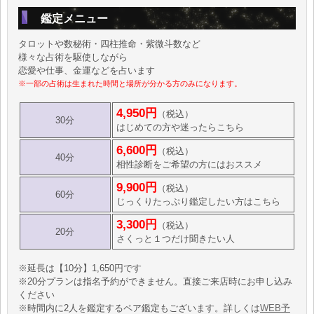
鑑定メニュー
タロットや数秘術・四柱推命・紫微斗数など
様々な占術を駆使しながら
恋愛や仕事、金運などを占います
※一部の占術は生まれた時間と場所が分かる方のみになります。
4,950円
（税込）
30分
はじめての方や迷ったらこちら
6,600円
（税込）
40分
相性診断をご希望の方にはおススメ
9,900円
（税込）
60分
じっくりたっぷり鑑定したい方はこちら
3,300円
（税込）
20分
さくっと１つだけ聞きたい人
※延長は【10分】1,650円です
※20分プランは指名予約ができません。直接ご来店時にお申し込み
ください
※時間内に2人を鑑定するペア鑑定もございます。詳しくは
WEB予