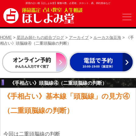
原宿の占い館【ほしよみ堂】紫微斗数、占星術、タロット、易、四柱推命など
HOME
>
星読み師たちの総合ブログ
>
アーカイブ
>
ルーカス伽豆海
> 《手
相占い》頭脳線④（二重頭脳線の判断）
《手相占い》頭脳線④（二重頭脳線の判断）
《手相占い》基本線「頭脳線」の見方④
（二重頭脳線の判断）
今回は二重頭脳線の判断