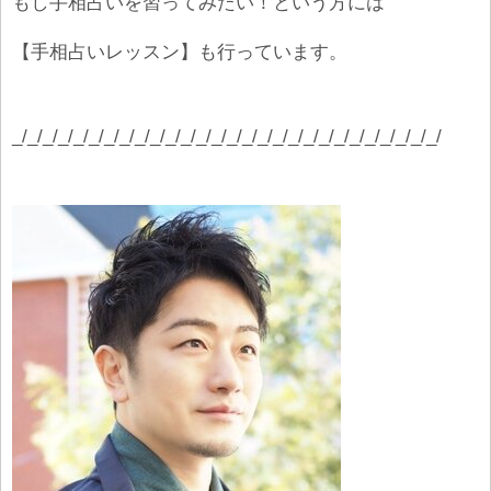
もし手相占いを習ってみたい！という方には
【手相占いレッスン】も行っています。
_/_/_/_/_/_/_/_/_/_/_/_/_/_/_/_/_/_/_/_/_/_/_/_/_/_/_/_/