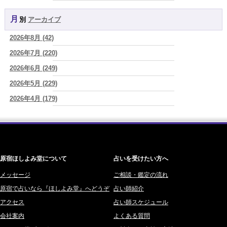
YOSHIKI (58)
真寿の開運Cooking 二段弁当に詰めた、調和のエネルギー。品数が
増える日は、心にも余裕がある証拠かもしれません
(プラタ 真寿)
月別
アーカイブ
よみ (39)
2026/08/06
2026年8月 (42)
一之森 陽柑 (26)
理解されたい人ほど、相手を理解することを忘れてしまう。
(唯真 伊
由)
2026年7月 (220)
椰奈空 (64)
2026/08/06
2026年6月 (249)
ワカリミ (1)
【難しい恋愛】【既読スルー】あなたが楽しんでいるとどんな立場や
2026年5月 (229)
神楽峰ヴィスカ (10)
年齢でも愛されます
(紅月Luru)
2026年4月 (179)
赤羽うさぎ (341)
2026/08/06
「優しい人ほど幸せになる』なんて、誰が流した綺麗事？都合よく消
2026年3月 (178)
海 (207)
費される人だけが最後に泣く世界」
(芽百マミム)
2026年2月 (180)
梅星沢庵 (67)
2026/08/06
2026年1月 (200)
藤間 由奈 (31)
好きだけでは続かない。それでも離れられない人を愛と呼ぶほど、人
は自分を壊していく
(芽百マミム)
原宿ほしよみ堂について
占いを受けたい方へ
2025年12月 (201)
橘メルロ (7)
2025年11月 (252)
メッセージ
ご相談・鑑定の流れ
鈴喜みわこ (8)
原宿で占いなら『ほしよみ堂』へどうぞ
占い師紹介
2025年10月 (242)
鯖ノ実 ソニン (19)
アクセス
占い師スケジュール
2025年9月 (196)
愛音ソナタ (16)
会社案内
よくある質問
2025年8月 (182)
紫村 明世 (34)