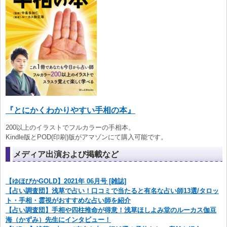
『とにかくわかりやすい手相の本』
200以上のイラストでフルカラーの手相本。
Kindle版とPOD(印刷)版がアマゾンにて購入可能です。
メディア出演および掲載など
【ゆほびかGOLD】2021年 06月号 [雑誌]
【占い調査団】浅草で占い！口コミで当たると有名な占い師13選/タロッ
ト・手相・霊視がおすすめな占い師を紹介
【占い調査団】手相や四柱推命が得意！浅草ほしよみ堂のルーカス伽豆
海（かずみ）先生にインタビュー！