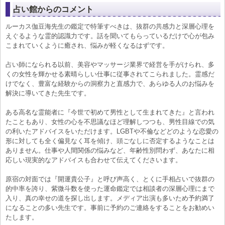
占い館からのコメント
ルーカス伽豆海先生の鑑定で特筆すべきは、抜群の共感力と深層心理を
えぐるような霊的認識力です。話を聞いてもらっているだけで心が包み
こまれていくように癒され、悩みが軽くなるはずです。
占い師になられる以前、美容やマッサージ業界で経営を手がけられ、多
くの女性を輝かせる素晴らしい仕事に従事されてこられました。霊感だ
けでなく、豊富な経験からの洞察力と直感力で、あらゆる人のお悩みを
解決に導いてきた先生です。
ある高名な霊能者に『今世で初めて男性として生まれてきた』と言われ
たこともあり、女性の心を不思議なほど理解しつつも、男性目線での気
の利いたアドバイスをいただけます。LGBTや不倫などどのような恋愛の
形に対しても全く偏見なく耳を傾け、頭ごなしに否定するようなことは
ありません。仕事や人間関係の悩みなど、年齢性別問わず、あなたに相
応しい現実的なアドバイスも合わせて伝えてくださいます。
原宿の対面では『開運貴公子』と呼び声高く、とくに手相占いで抜群の
的中率を誇り、紫微斗数を使った運命鑑定では相談者の深層心理にまで
入り、真の幸せの道を探し出します。メディア出演も多いため予約満了
になることの多い先生です。事前に予約のご連絡をすることをお勧めい
たします。