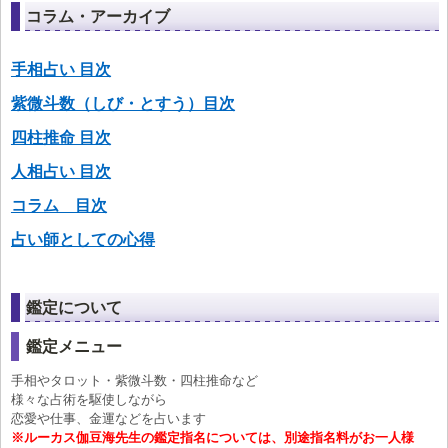
コラム・アーカイブ
手相占い 目次
紫微斗数（しび・とすう）目次
四柱推命 目次
人相占い 目次
コラム 目次
占い師としての心得
鑑定について
鑑定メニュー
手相やタロット・紫微斗数・四柱推命など
様々な占術を駆使しながら
恋愛や仕事、金運などを占います
※ルーカス伽豆海先生の鑑定指名については、別途指名料がお一人様