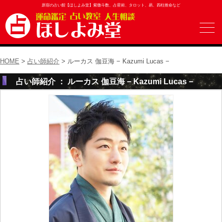
原宿の占い館【ほしよみ堂】紫微斗数、占星術、タロット、易、四柱推命など
HOME
>
占い師紹介
> ルーカス 伽豆海 − Kazumi Lucas −
占い師紹介 ： ルーカス 伽豆海 − Kazumi Lucas −