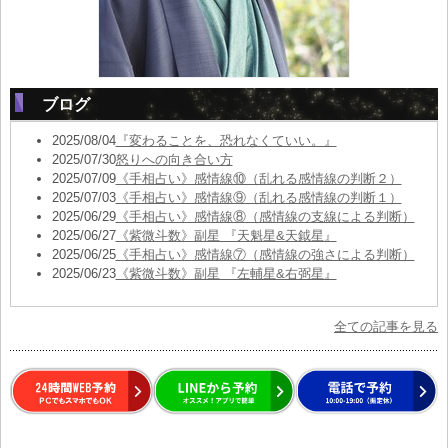
ブログ
2025/08/04
『変わることを、恐れなくていい。』
2025/07/30
怒りへの向き合い方
2025/07/09
《手相占い》感情線⑩（乱れる感情線の判断２）
2025/07/03
《手相占い》感情線⑨（乱れる感情線の判断１）
2025/06/29
《手相占い》感情線⑧（感情線の支線による判断）
2025/06/27
《紫微斗数》副星 『天魁星&天鉞星』
2025/06/25
《手相占い》感情線⑦（感情線の強さによる判断）
2025/06/23
《紫微斗数》副星 『左輔星&右弼星』
全ての記事を見る