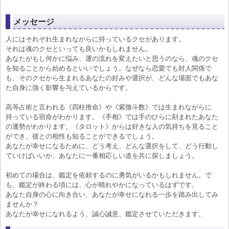
メッセージ
人にはそれぞれ生まれながらに持っているクセがあります。
それは魂のクセといっても良いかもしれません。
あなたがもし何かに悩み、運の流れを変えたいと思うのなら、魂のクセ
を知ることから始めるといいでしょう。なぜなら恋愛でも対人関係で
も、そのクセから生まれるあなたの好みや選択が、どんな場面でもあな
た自身に強く影響を与えているからです。
高等占術と言われる《四柱推命》や《紫微斗数》では生まれながらに
持っている宿命がわかります。《手相》では手のひらに刻まれたあなた
の運勢がわかります。《タロット》からは好きな人の気持ちを見ること
ができ、彼との相性も知ることができるでしょう。
あなたが幸せになるために、どう考え、どんな選択をして、どう行動し
ていけばいいか、あなたに一番相応しい道を共に探しましょう。
初めての場合は、鑑定を依頼するのに勇気がいるかもしれません。で
も、鑑定が終わる頃には、心が晴れやかになっているはずです。
あなた自身の心に向き合い、あなたが幸せになれる一歩を踏み出してみ
ませんか？
あなたが幸せになれるよう、誠心誠意、鑑定させていただきます。