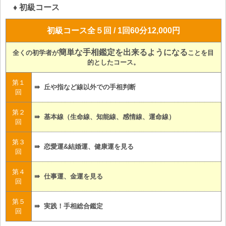
♦ 初級コース
初級コース全５回 / 1回60分12,000円
簡単な手相鑑定を出来るようになる
全くの初学者が
ことを目
的としたコース。
第１
⇛ 丘や指など線以外での手相判断
回
第２
⇛ 基本線（生命線、知能線、感情線、運命線）
回
第３
⇛ 恋愛運&結婚運、健康運を見る
回
第４
⇛ 仕事運、金運を見る
回
第５
⇛ 実践！手相総合鑑定
回