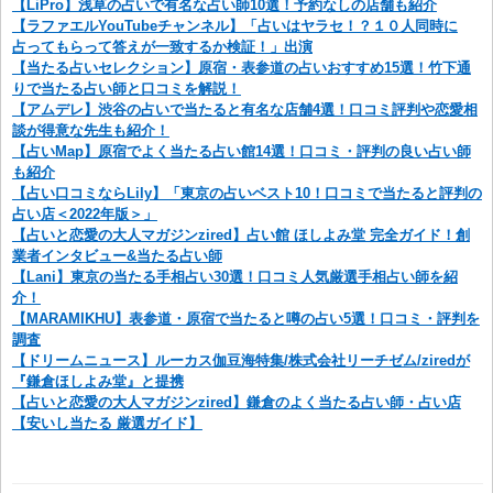
【LiPro】浅草の占いで有名な占い師10選！予約なしの店舗も紹介
【ラファエルYouTubeチャンネル】「占いはヤラセ！？１０人同時に
占ってもらって答えが一致するか検証！」出演
【当たる占いセレクション】原宿・表参道の占いおすすめ15選！竹下通
りで当たる占い師と口コミを解説！
【アムデレ】渋谷の占いで当たると有名な店舗4選！口コミ評判や恋愛相
談が得意な先生も紹介！
【占いMap】原宿でよく当たる占い館14選！口コミ・評判の良い占い師
も紹介
【占い口コミならLily】「東京の占いベスト10！口コミで当たると評判の
占い店＜2022年版＞」
【占いと恋愛の大人マガジンzired】占い館 ほしよみ堂 完全ガイド！創
業者インタビュー&当たる占い師
【Lani】東京の当たる手相占い30選！口コミ人気厳選手相占い師を紹
介！
【MARAMIKHU】表参道・原宿で当たると噂の占い5選！口コミ・評判を
調査
【ドリームニュース】ルーカス伽豆海特集/株式会社リーチゼム/ziredが
『鎌倉ほしよみ堂』と提携
【占いと恋愛の大人マガジンzired】鎌倉のよく当たる占い師・占い店
【安いし当たる 厳選ガイド】