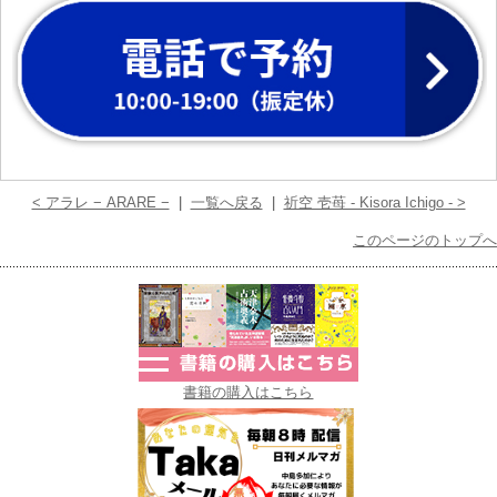
< アラレ − ARARE −
|
一覧へ戻る
|
祈空 壱苺 - Kisora Ichigo - >
このページのトップへ
書籍の購入はこちら