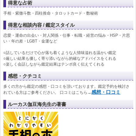
得意な占術
手相・紫微斗数・四柱推命・タロットカード・数秘術
得意な相談内容 / 鑑定スタイル
恋愛・運命の出会い・対人関係・仕事・転職・経営の悩み・HSP・片思
い・年の差・LGBT・金運など
○話しているだけで心が落ち着くような人情味溢れる温かい鑑定
○厳しい結果も優しく寄り添いながら的確なアドバイスをくれる
○楽しく会話しながら鑑定結果はテンポ良く伝えてくれる
感想・クチコミ
多くの方から鑑定の感想・口コミを頂いております。鑑定予約を検討さ
感想・口コミ
れている方はご参考ください。 口コミはこちら→
ルーカス伽豆海先生の著書