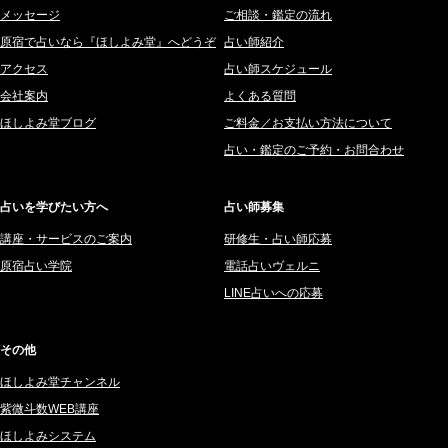
メッセージ
ご相談・鑑定の流れ
原宿で占いなら『ほしよみ堂』へどうぞ
占い師紹介
アクセス
占い師スケジュール
会社案内
よくある質問
ほしよみ堂ブログ
ご料金／お支払い方法について
占い・鑑定のご予約・お問合わせ
占いを学びたい方へ
占い師募集
講座・サービスのご案内
研修生・占い師応募
原宿占い学院
電話占いヴェルニ
LINE占いへの応募
その他
ほしよみ堂チャンネル
紫微斗数WEB講座
ほしよみシステム