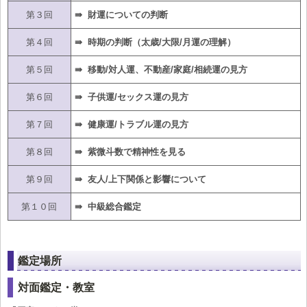
第３回
⇛ 財運についての判断
第４回
⇛ 時期の判断（太歳/大限/月運の理解）
第５回
⇛ 移動/対人運、不動産/家庭/相続運の見方
第６回
⇛ 子供運/セックス運の見方
第７回
⇛ 健康運/トラブル運の見方
第８回
⇛ 紫微斗数で精神性を見る
第９回
⇛ 友人/上下関係と影響について
第１０回
⇛ 中級総合鑑定
鑑定場所
対面鑑定・教室