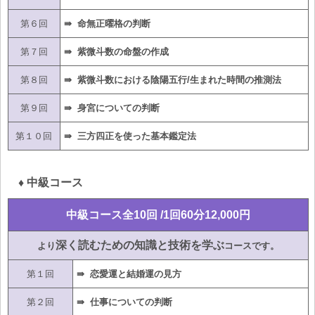
第６回
⇛ 命無正曜格の判断
第７回
⇛ 紫微斗数の命盤の作成
第８回
⇛ 紫微斗数における陰陽五行/生まれた時間の推測法
第９回
⇛ 身宮についての判断
第１０回
⇛ 三方四正を使った基本鑑定法
♦ 中級コース
中級コース全10回 /1回60分12,000円
深く読むための知識と技術を学ぶ
より
コースです。
第１回
⇛ 恋愛運と結婚運の見方
第２回
⇛ 仕事についての判断