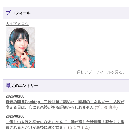
プロフィール
大文字メロウ
詳しいプロフィールを見る。
最近のエントリー
2026/08/06
真寿の開運Cooking 二段弁当に詰めた、調和のエネルギー。品数が
増える日は、心にも余裕がある証拠かもしれません
(プラタ 真寿)
2026/08/06
「優しい人ほど幸せになる』なんて、誰が流した綺麗事？都合よく消
費される人だけが最後に泣く世界」
(芽百マミム)