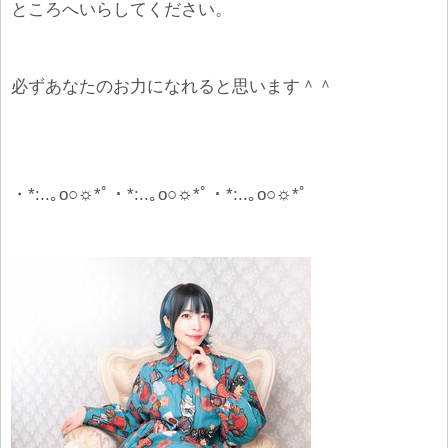
ところへいらしてください。
必ずあなたのお力になれると思います＾＾
・*:..｡o○
☼
*ﾟ・*:..｡o○
☼
*ﾟ・*:..｡o○
☼
*ﾟ