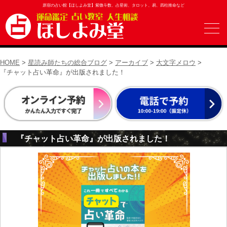
原宿の占い館【ほしよみ堂】紫微斗数、占星術、タロット、易、四柱推命など
HOME
>
星読み師たちの総合ブログ
>
アーカイブ
>
大文字メロウ
>
『チャット占い革命』が出版されました！
『チャット占い革命』が出版されました！