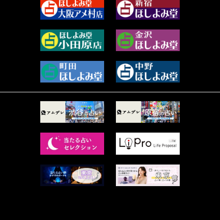
2023年9月 (37)
美月マーシャ (211)
2023年8月 (46)
芽百マミム (737)
2023年7月 (59)
真巳華 - Mamika - (267)
2023年6月 (73)
プラタ 真寿 (163)
2023年5月 (67)
紅月Luru (3)
2023年4月 (73)
ルーカス伽豆海 (1111)
2023年3月 (92)
鈴木 リンダ (264)
2023年2月 (99)
レモネード (102)
2023年1月 (96)
才谷クララ (95)
2022年12月 (72)
木杉泉風 (116)
2022年11月 (72)
桐野有民 (31)
2022年10月 (87)
月夜巳キメラ (4)
2022年9月 (85)
菊地柚姫 (78)
2022年8月 (89)
鍋島菊歌 (319)
2022年7月 (92)
希吹 青花 (33)