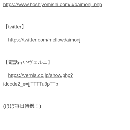
https://www.hoshiyomishi.com/u/daimonji.php
【twitter】
https://twitter.com/mellowdaimonji
【電話占いヴェルニ】
https://vernis.co.jp/show.php?
idcode2_e=jjTTTTu3pTTp
(ほぼ毎日待機！)