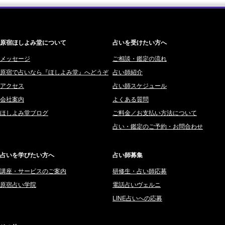
2026/08/05
2026年2月 (180)
梅星沢庵 (67)
生きづらく恋愛も仕事も上手くいかなかった私が180℃変われた理由
2026年1月 (200)
藤間 由奈 (31)
(紅月Luru)
原宿ほしよみ堂について
占いを受けたい方へ
2025年12月 (201)
橘メルロ (7)
2025年11月 (252)
メッセージ
ご相談・鑑定の流れ
鈴喜みわこ (8)
原宿で占いなら『ほしよみ堂』へどうぞ
占い師紹介
2025年10月 (242)
鯖ノ実 ソニン (19)
アクセス
占い師スケジュール
2025年9月 (196)
愛音ソナタ (16)
会社案内
よくある質問
2025年8月 (182)
紫村 明世 (34)
ほしよみ堂ブログ
ご料金／お支払い方法について
2025年7月 (192)
豊玉識 (2)
占い・鑑定のご予約・お問合わせ
2025年6月 (126)
妙見旬香 (166)
2025年5月 (43)
サーペント (92)
占いを学びたい方へ
占い師募集
2025年4月 (68)
里村 天胡 (107)
講座・サービスのご案内
研修生・占い師応募
2025年3月 (67)
さてら (94)
原宿占い学院
電話占いヴェルニ
2025年2月 (50)
紗莉紗 もも (149)
LINE占いへの応募
2025年1月 (48)
碧斗 彩良 (343)
2024年12月 (57)