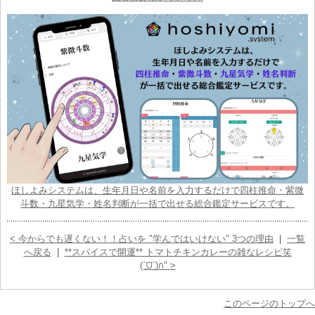
ほしよみシステムは、生年月日や名前を入力するだけで四柱推命・紫微
斗数・九星気学・姓名判断が一括で出せる総合鑑定サービスです。
< 今からでも遅くない！！占いを "学んではいけない" 3つの理由
|
一覧
へ戻る
|
**スパイスで開運** トマトチキンカレーの雑なレシピ笑
(ˊ͈⩌ˋ͈)ก" >
このページのトップへ