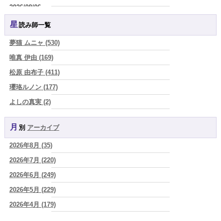
2026/08/06
好きだけでは続かない。それでも離れられない人を愛と呼ぶほど、人
星読み師一覧
は自分を壊していく
(芽百マミム)
2026/08/06
夢猫 ムニャ (530)
2026年8月6日 壬子 真冬の海のように、自分の道を切り拓く日
(あぐ
唯真 伊由 (169)
り)
松原 由布子 (411)
2026/08/05
占いが教えてくれたのは、答えじゃなくて勇気だったお話
(プラタ 真
瓔珞ルノン (177)
寿)
よしの真実 (2)
2026/08/05
YOSHIKI (58)
「言うことを聞かない子」に、どう伝える？｜紫微斗数でわかる子ど
もの特性
(美月マーシャ)
月別
アーカイブ
よみ (39)
2026/08/05
2026年8月 (35)
一之森 陽柑 (26)
紫微斗数で親子問題の原因がわかり腑におちた【育児の悩み】
(紅月
Luru)
2026年7月 (220)
椰奈空 (64)
2026/08/05
2026年6月 (249)
ワカリミ (1)
YouTube恋愛3択リーディング動画ばかりみてしまう時は
(紅月Luru)
2026年5月 (229)
神楽峰ヴィスカ (10)
2026/08/05
2026年4月 (179)
赤羽うさぎ (341)
才能ではなくて習慣～毎日の言葉・毎日の選択が人生をつくる～
(真
巳華 - Mamika -)
2026年3月 (178)
海 (207)