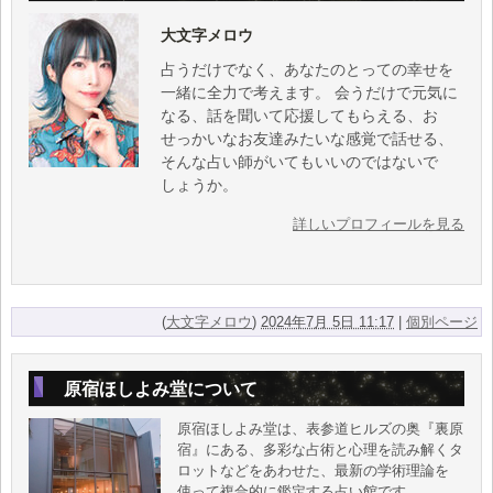
大文字メロウ
占うだけでなく、あなたのとっての幸せを
一緒に全力で考えます。 会うだけで元気に
なる、話を聞いて応援してもらえる、お
せっかいなお友達みたいな感覚で話せる、
そんな占い師がいてもいいのではないで
しょうか。
詳しいプロフィールを見る
(
大文字メロウ
)
2024年7月 5日 11:17
|
個別ページ
原宿ほしよみ堂について
原宿ほしよみ堂は、表参道ヒルズの奥『裏原
宿』にある、多彩な占術と心理を読み解くタ
ロットなどをあわせた、最新の学術理論を
使って複合的に鑑定する占い館です。