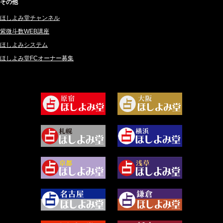
桜望巴千 (270)
その他
2024年11月 (38)
綺咲みゆき (22)
ほしよみ堂チャンネル
2024年10月 (36)
比呂 酒井 (59)
紫微斗数WEB講座
2024年9月 (39)
ロザリン (157)
ほしよみシステム
ほしよみ堂FCオーナー募集
2024年8月 (45)
坂宮 鈴果 (82)
2024年7月 (78)
白金澪羅 (80)
2024年6月 (62)
坂本レイコ (19)
2024年5月 (92)
尾羽奈美海 (95)
2024年4月 (50)
むらさきちゃん (128)
2024年3月 (49)
藻那ムール (2)
2024年2月 (40)
雪ヶ谷 モモン (4)
2024年1月 (63)
白丸モカ (180)
2023年12月 (86)
水浅葱 旬時 (150)
2023年11月 (67)
阿佐霧 峰麿 (37)
2023年10月 (36)
源 彩乃 (65)