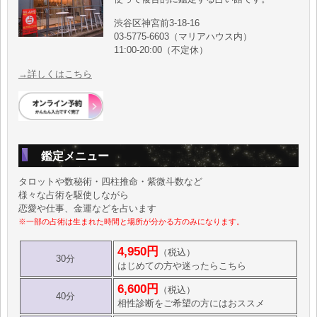
渋谷区神宮前3-18-16
03-5775-6603（マリアハウス内）
11:00-20:00（不定休）
→詳しくはこちら
鑑定メニュー
タロットや数秘術・四柱推命・紫微斗数など
様々な占術を駆使しながら
恋愛や仕事、金運などを占います
※一部の占術は生まれた時間と場所が分かる方のみになります。
4,950円
（税込）
30分
はじめての方や迷ったらこちら
6,600円
（税込）
40分
相性診断をご希望の方にはおススメ