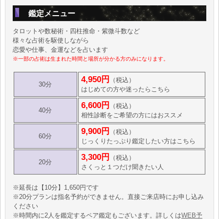
鑑定メニュー
タロットや数秘術・四柱推命・紫微斗数など
様々な占術を駆使しながら
恋愛や仕事、金運などを占います
※一部の占術は生まれた時間と場所が分かる方のみになります。
4,950円
（税込）
30分
はじめての方や迷ったらこちら
6,600円
（税込）
40分
相性診断をご希望の方にはおススメ
9,900円
（税込）
60分
じっくりたっぷり鑑定したい方はこちら
3,300円
（税込）
20分
さくっと１つだけ聞きたい人
※延長は【10分】1,650円です
※20分プランは指名予約ができません。直接ご来店時にお申し込み
ください
※時間内に2人を鑑定するペア鑑定もございます。詳しくは
WEB予