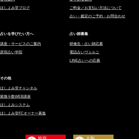
2025年8月 (182)
紫村 明世 (34)
ほしよみ堂ブログ
ご料金／お支払い方法について
2025年7月 (192)
豊玉識 (2)
占い・鑑定のご予約・お問合わせ
2025年6月 (126)
妙見旬香 (166)
2025年5月 (43)
サーペント (92)
占いを学びたい方へ
占い師募集
2025年4月 (68)
里村 天胡 (107)
講座・サービスのご案内
研修生・占い師応募
2025年3月 (67)
さてら (94)
原宿占い学院
電話占いヴェルニ
2025年2月 (50)
紗莉紗 もも (149)
LINE占いへの応募
2025年1月 (48)
碧斗 彩良 (343)
2024年12月 (57)
桜望巴千 (270)
その他
2024年11月 (38)
綺咲みゆき (22)
ほしよみ堂チャンネル
2024年10月 (36)
比呂 酒井 (59)
紫微斗数WEB講座
2024年9月 (39)
ロザリン (157)
ほしよみシステム
ほしよみ堂FCオーナー募集
2024年8月 (45)
坂宮 鈴果 (82)
2024年7月 (78)
白金澪羅 (80)
2024年6月 (62)
坂本レイコ (19)