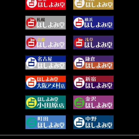
2024年5月 (92)
尾羽奈美海 (95)
2024年4月 (50)
むらさきちゃん (128)
2024年3月 (49)
藻那ムール (2)
2024年2月 (40)
雪ヶ谷 モモン (4)
2024年1月 (63)
白丸モカ (180)
2023年12月 (86)
水浅葱 旬時 (150)
2023年11月 (67)
阿佐霧 峰麿 (37)
2023年10月 (36)
源 彩乃 (65)
2023年9月 (37)
美月マーシャ (212)
2023年8月 (46)
芽百マミム (739)
2023年7月 (59)
真巳華 - Mamika - (268)
2023年6月 (73)
プラタ 真寿 (164)
2023年5月 (67)
紅月Luru (4)
2023年4月 (73)
ルーカス伽豆海 (1111)
2023年3月 (92)
鈴木 リンダ (264)