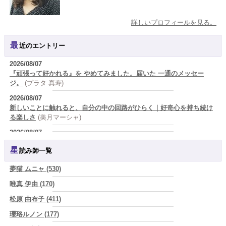
詳しいプロフィールを見る。
最近のエントリー
2026/08/07
『頑張って好かれる』を やめてみました。届いた 一通のメッセー
ジ。
(プラタ 真寿)
2026/08/07
新しいことに触れると、自分の中の回路がひらく｜好奇心を持ち続け
る楽しさ
(美月マーシャ)
2026/08/07
2026年8月7日 癸丑 自分を消さずに、調和を育てる日
(あぐり)
星読み師一覧
2026/08/07
時間は前に進んでいく。後悔は消せないけれど未来を変えていくこと
夢猫 ムニャ (530)
ができる
(真巳華 - Mamika -)
唯真 伊由 (170)
2026/08/07
松原 由布子 (411)
「いいお母さん」という仮面を外した日に、鏡の中に立っていたのは
誰でしたか」
(芽百マミム)
瓔珞ルノン (177)
2026/08/07