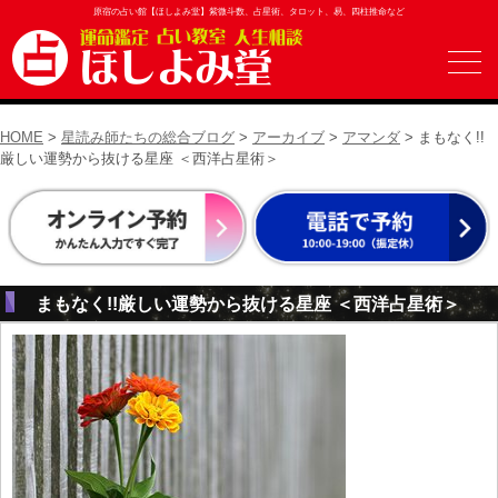
原宿の占い館【ほしよみ堂】紫微斗数、占星術、タロット、易、四柱推命など
HOME
>
星読み師たちの総合ブログ
>
アーカイブ
>
アマンダ
> まもなく!!
厳しい運勢から抜ける星座 ＜西洋占星術＞
まもなく!!厳しい運勢から抜ける星座 ＜西洋占星術＞