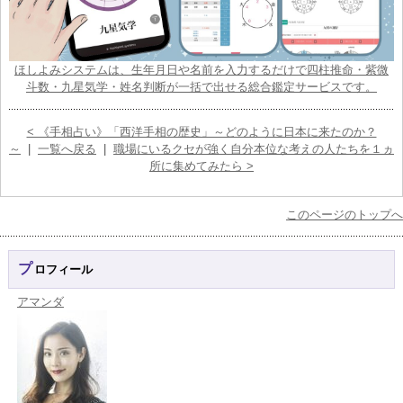
ほしよみシステムは、生年月日や名前を入力するだけで四柱推命・紫微
斗数・九星気学・姓名判断が一括で出せる総合鑑定サービスです。
< 《手相占い》「西洋手相の歴史」～どのように日本に来たのか？
～
|
一覧へ戻る
|
職場にいるクセが強く自分本位な考えの人たちを１ヵ
所に集めてみたら >
このページのトップへ
プロフィール
アマンダ