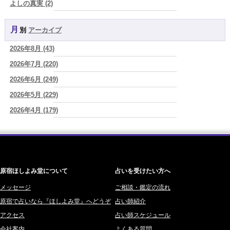
よしの真実 (2)
「運命の人を探して何年も迷った。でも最後に気づく…本当に人生を
YOSHIKI (58)
狂わせるのは『誰を好きになったか』ではなく、『間違ったタイミン
グを運命だと信じたこと』だった
(芽百マミム)
月別
アーカイブ
よみ (39)
2026/08/06
2026年8月 (43)
一之森 陽柑 (26)
真寿の開運Cooking 二段弁当に詰めた、調和のエネルギー。品数が
増える日は、心にも余裕がある証拠かもしれません
2026年7月 (220)
(プラタ 真寿)
椰奈空 (64)
2026/08/06
2026年6月 (249)
ワカリミ (1)
理解されたい人ほど、相手を理解することを忘れてしまう。
(唯真 伊
2026年5月 (229)
神楽峰ヴィスカ (10)
由)
2026年4月 (179)
赤羽うさぎ (341)
2026/08/06
【難しい恋愛】【既読スルー】あなたが楽しんでいるとどんな立場や
2026年3月 (178)
海 (207)
年齢でも愛されます
(紅月Luru)
2026年2月 (180)
梅星沢庵 (67)
2026/08/06
2026年1月 (200)
藤間 由奈 (31)
「優しい人ほど幸せになる』なんて、誰が流した綺麗事？都合よく消
費される人だけが最後に泣く世界」
(芽百マミム)
原宿ほしよみ堂について
占いを受けたい方へ
2025年12月 (201)
橘メルロ (7)
2025年11月 (252)
メッセージ
ご相談・鑑定の流れ
鈴喜みわこ (8)
原宿で占いなら『ほしよみ堂』へどうぞ
占い師紹介
2025年10月 (242)
鯖ノ実 ソニン (19)
アクセス
占い師スケジュール
2025年9月 (196)
愛音ソナタ (16)
会社案内
よくある質問