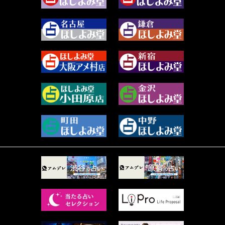
2023年12月 (86)
水浅葱 旬時 (150)
2023年11月 (67)
阿佐霧 峰麿 (37)
2023年10月 (36)
源 彩乃 (65)
2023年9月 (37)
美月マーシャ (213)
2023年8月 (46)
芽百マミム (741)
2023年7月 (59)
真巳華 - Mamika - (269)
2023年6月 (73)
プラタ 真寿 (166)
2023年5月 (67)
紅月Luru (5)
2023年4月 (73)
ルーカス伽豆海 (1111)
2023年3月 (92)
鈴木 リンダ (264)
2023年2月 (99)
レモネード (102)
2023年1月 (96)
才谷クララ (95)
2022年12月 (72)
木杉泉風 (116)
2022年11月 (72)
桐野有民 (31)
2022年10月 (87)
月夜巳キメラ (4)