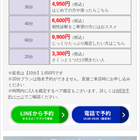
4,950円
（税込）
30分
はじめての方や迷ったらこちら
6,600円
（税込）
40分
相性診断をご希望の方にはおススメ
9,900円
（税込）
60分
じっくりたっぷり鑑定したい方はこちら
3,300円
（税込）
20分
さくっと１つだけ聞きたい人
※延長は【10分】1,650円です
※20分プランは指名予約ができません。直接ご来店時にお申し込み
ください
※時間内に2人を鑑定するペア鑑定もございます。詳しくは
WEB予
約ページ
でご確認ください。