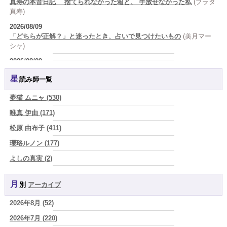
真寿の本音日記 捨てられなかった箱と、 手放せなかった私
(プラタ
真寿)
2026/08/09
「どちらが正解？」と迷ったとき、占いで見つけたいもの
(美月マー
シャ)
2026/08/09
答えを急がない恋ほど、長く続く。
(唯真 伊由)
星読み師一覧
2026/08/09
人生は、いつか終わるのだから未来への準備が今日を豊かにする
(真
夢猫 ムニャ (530)
巳華 - Mamika -)
唯真 伊由 (171)
2026/08/08
松原 由布子 (411)
「母親になったら女は終わり』なんて誰が決めた？その言葉を信じた
瞬間から、あなたの人生は他人の脚本になっている」
(芽百マミム)
瓔珞ルノン (177)
2026/08/08
よしの真実 (2)
「人生が変わらない人には、ある共通点がある 裏切った人を許すので
YOSHIKI (58)
はなく、自分を裏切り続けることをやめない人
(芽百マミム)
月別
アーカイブ
よみ (39)
2026/08/08
生きづらさと恋愛の悩みを繰り返すあなたへ
(紅月Luru)
2026年8月 (52)
一之森 陽柑 (26)
2026/08/08
2026年7月 (220)
椰奈空 (64)
真寿の開運Cooking 鮭が教えてくれた、"積み重ねた先にある豊か