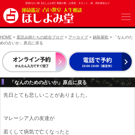
原宿の占い館【ほしよみ堂】紫微斗数、占星術、タロット、易、四柱推命など
HOME
>
星読み師たちの総合ブログ
>
アーカイブ
>
鍋島菊歌
> 「なんのた
めの占いか」原点に戻る
「なんのための占いか」原点に戻る
先日とても悲しいことがありました。
マレーシア人の友達が
若くして病気で亡くなったと