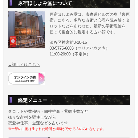
原宿ほしよみ堂について
原宿ほしよみ堂は、表参道ヒルズの奥『裏原
宿』にある、多彩な占術と心理を読み解くタ
ロットなどをあわせた、最新の学術理論を
使って複合的に鑑定する占い館です。
渋谷区神宮前3-18-16
03-5775-6603（マリアハウス内）
11:00-20:00（不定休）
→詳しくはこちら
鑑定メニュー
タロットや数秘術・四柱推命・紫微斗数など
様々な占術を駆使しながら
恋愛や仕事、金運などを占います
※一部の占術は生まれた時間と場所が分かる方のみになります。