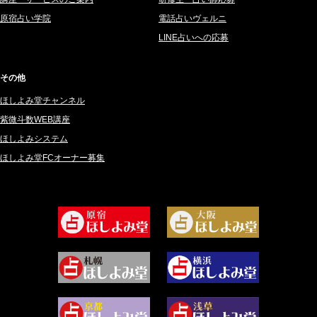
2025年3月 (67)
さてら (94)
原宿占い学院
電話占いヴェルニ
2025年2月 (50)
紗莉紗 もも (149)
LINE占いへの応募
2025年1月 (48)
碧斗 彩良 (343)
2024年12月 (57)
桜望巴千 (270)
その他
2024年11月 (38)
綺咲みゆき (22)
ほしよみ堂チャンネル
2024年10月 (36)
比呂 酒井 (59)
紫微斗数WEB講座
2024年9月 (39)
ロザリン (157)
ほしよみシステム
ほしよみ堂FCオーナー募集
2024年8月 (45)
坂宮 鈴果 (82)
2024年7月 (78)
白金澪羅 (80)
2024年6月 (62)
坂本レイコ (19)
2024年5月 (92)
尾羽奈美海 (95)
2024年4月 (50)
むらさきちゃん (128)
2024年3月 (49)
藻那ムール (2)
2024年2月 (40)
雪ヶ谷 モモン (4)
2024年1月 (63)
白丸モカ (180)