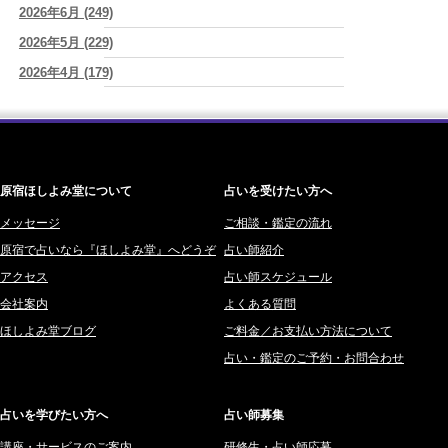
さ"
2026年6月 (249)
(プラタ 真寿)
ワカリミ (1)
2026/08/07
2026年5月 (229)
神楽峰ヴィスカ (10)
『頑張って好かれる』を やめてみました。届いた 一通のメッセー
2026年4月 (179)
赤羽うさぎ (341)
ジ。
(プラタ 真寿)
2026年3月 (178)
海 (207)
2026/08/07
2026年8月8日 甲寅――自分の軸を持ちながら、世界と対話する日
(あ
2026年2月 (180)
梅星沢庵 (67)
ぐり)
2026年1月 (200)
藤間 由奈 (31)
原宿ほしよみ堂について
占いを受けたい方へ
2025年12月 (201)
橘メルロ (7)
2025年11月 (252)
メッセージ
ご相談・鑑定の流れ
鈴喜みわこ (8)
原宿で占いなら『ほしよみ堂』へどうぞ
占い師紹介
2025年10月 (242)
鯖ノ実 ソニン (19)
アクセス
占い師スケジュール
2025年9月 (196)
愛音ソナタ (16)
会社案内
よくある質問
2025年8月 (182)
紫村 明世 (34)
ほしよみ堂ブログ
ご料金／お支払い方法について
2025年7月 (192)
豊玉識 (2)
占い・鑑定のご予約・お問合わせ
2025年6月 (126)
妙見旬香 (166)
2025年5月 (43)
サーペント (92)
占いを学びたい方へ
占い師募集
2025年4月 (68)
里村 天胡 (107)
講座・サービスのご案内
研修生・占い師応募