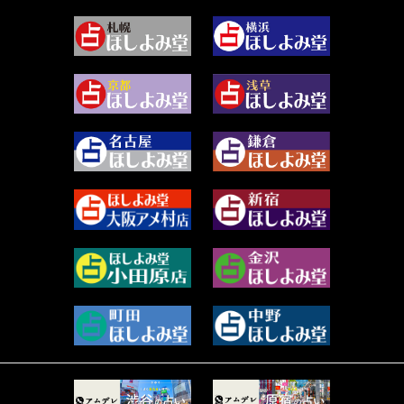
2024年4月 (50)
むらさきちゃん (128)
2024年3月 (49)
藻那ムール (2)
2024年2月 (40)
雪ヶ谷 モモン (4)
2024年1月 (63)
白丸モカ (180)
2023年12月 (86)
水浅葱 旬時 (150)
2023年11月 (67)
阿佐霧 峰麿 (37)
2023年10月 (36)
源 彩乃 (65)
2023年9月 (37)
美月マーシャ (212)
2023年8月 (46)
芽百マミム (741)
2023年7月 (59)
真巳華 - Mamika - (268)
2023年6月 (73)
プラタ 真寿 (165)
2023年5月 (67)
紅月Luru (5)
2023年4月 (73)
ルーカス伽豆海 (1111)
2023年3月 (92)
鈴木 リンダ (264)
2023年2月 (99)
レモネード (102)