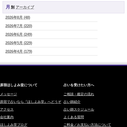
YOSHIKI (58)
ぐり)
月別
アーカイブ
よみ (39)
2026/08/07
新しいことに触れると、自分の中の回路がひらく｜好奇心を持ち続け
2026年8月 (48)
一之森 陽柑 (26)
る楽しさ
(美月マーシャ)
2026年7月 (220)
椰奈空 (64)
2026/08/07
2026年8月7日 癸丑 自分を消さずに、調和を育てる日
2026年6月 (249)
(あぐり)
ワカリミ (1)
2026/08/07
2026年5月 (229)
神楽峰ヴィスカ (10)
時間は前に進んでいく。後悔は消せないけれど未来を変えていくこと
2026年4月 (179)
赤羽うさぎ (341)
ができる
(真巳華 - Mamika -)
2026年3月 (178)
海 (207)
2026/08/07
「いいお母さん」という仮面を外した日に、鏡の中に立っていたのは
2026年2月 (180)
梅星沢庵 (67)
誰でしたか」
(芽百マミム)
2026年1月 (200)
藤間 由奈 (31)
原宿ほしよみ堂について
占いを受けたい方へ
2025年12月 (201)
橘メルロ (7)
2025年11月 (252)
メッセージ
ご相談・鑑定の流れ
鈴喜みわこ (8)
原宿で占いなら『ほしよみ堂』へどうぞ
占い師紹介
2025年10月 (242)
鯖ノ実 ソニン (19)
アクセス
占い師スケジュール
2025年9月 (196)
愛音ソナタ (16)
会社案内
よくある質問
2025年8月 (182)
紫村 明世 (34)
ほしよみ堂ブログ
ご料金／お支払い方法について