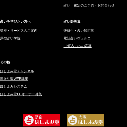
2025年7月 (192)
豊玉識 (2)
占い・鑑定のご予約・お問合わせ
2025年6月 (126)
妙見旬香 (166)
2025年5月 (43)
サーペント (92)
占いを学びたい方へ
占い師募集
2025年4月 (68)
里村 天胡 (107)
講座・サービスのご案内
研修生・占い師応募
2025年3月 (67)
さてら (94)
原宿占い学院
電話占いヴェルニ
2025年2月 (50)
紗莉紗 もも (149)
LINE占いへの応募
2025年1月 (48)
碧斗 彩良 (343)
2024年12月 (57)
桜望巴千 (270)
その他
2024年11月 (38)
綺咲みゆき (22)
ほしよみ堂チャンネル
2024年10月 (36)
比呂 酒井 (59)
紫微斗数WEB講座
2024年9月 (39)
ロザリン (157)
ほしよみシステム
ほしよみ堂FCオーナー募集
2024年8月 (45)
坂宮 鈴果 (82)
2024年7月 (78)
白金澪羅 (80)
2024年6月 (62)
坂本レイコ (19)
2024年5月 (92)
尾羽奈美海 (95)