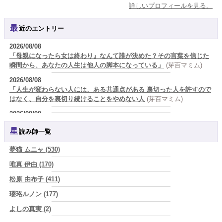
詳しいプロフィールを見る。
最近のエントリー
2026/08/08
「母親になったら女は終わり』なんて誰が決めた？その言葉を信じた
瞬間から、あなたの人生は他人の脚本になっている」
(芽百マミム)
2026/08/08
「人生が変わらない人には、ある共通点がある 裏切った人を許すので
はなく、自分を裏切り続けることをやめない人
(芽百マミム)
2026/08/08
生きづらさと恋愛の悩みを繰り返すあなたへ
(紅月Luru)
星読み師一覧
2026/08/08
真寿の開運Cooking 鮭が教えてくれた、"積み重ねた先にある豊か
夢猫 ムニャ (530)
さ"
(プラタ 真寿)
唯真 伊由 (170)
2026/08/07
松原 由布子 (411)
『頑張って好かれる』を やめてみました。届いた 一通のメッセー
ジ。
(プラタ 真寿)
瓔珞ルノン (177)
2026/08/07
よしの真実 (2)
2026年8月8日 甲寅――自分の軸を持ちながら、世界と対話する日
(あ