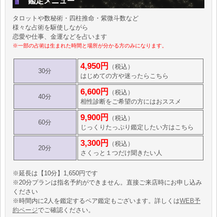
鑑定メニュー
タロットや数秘術・四柱推命・紫微斗数など
様々な占術を駆使しながら
恋愛や仕事、金運などを占います
※一部の占術は生まれた時間と場所が分かる方のみになります。
4,950円
（税込）
30分
はじめての方や迷ったらこちら
6,600円
（税込）
40分
相性診断をご希望の方にはおススメ
9,900円
（税込）
60分
じっくりたっぷり鑑定したい方はこちら
3,300円
（税込）
20分
さくっと１つだけ聞きたい人
※延長は【10分】1,650円です
※20分プランは指名予約ができません。直接ご来店時にお申し込み
ください
※時間内に2人を鑑定するペア鑑定もございます。詳しくは
WEB予
約ページ
でご確認ください。