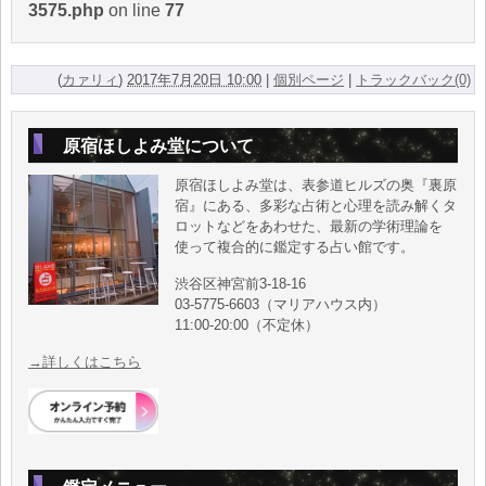
3575.php
on line
77
(
カァリィ
)
2017年7月20日 10:00
|
個別ページ
|
トラックバック(0)
原宿ほしよみ堂について
原宿ほしよみ堂は、表参道ヒルズの奥『裏原
宿』にある、多彩な占術と心理を読み解くタ
ロットなどをあわせた、最新の学術理論を
使って複合的に鑑定する占い館です。
渋谷区神宮前3-18-16
03-5775-6603（マリアハウス内）
11:00-20:00（不定休）
→詳しくはこちら