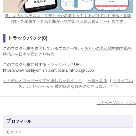
ほしよみシステムは、生年月日や名前を入力するだけで四柱推命・紫微
斗数・九星気学・姓名判断が一括で出せる総合鑑定サービスです。
トラックバック(0)
このブログ記事を参照しているブログ一覧:
かありいの昔話④中国で勤務
時代から日本で寝たきり時代
このブログ記事に対するトラックバックURL:
https://www.hoshiyomishi.com/bcms/mt-tb.cgi/5586
< ＊占いとマッサージで開運しちゃおう！＊
|
一覧へ戻る
|
＊ライフパ
スナンバーからみる 彼の好きな好みの女性はコレ！＊ >
このページのトップへ
プロフィール
カァリィ