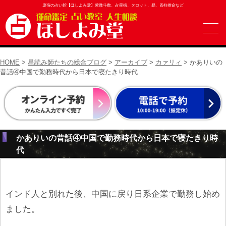
原宿の占い館【ほしよみ堂】紫微斗数、占星術、タロット、易、四柱推命など
HOME
>
星読み師たちの総合ブログ
>
アーカイブ
>
カァリィ
> かありいの
昔話④中国で勤務時代から日本で寝たきり時代
かありいの昔話④中国で勤務時代から日本で寝たきり時
代
インド人と別れた後、中国に戻り日系企業で勤務し始め
ました。