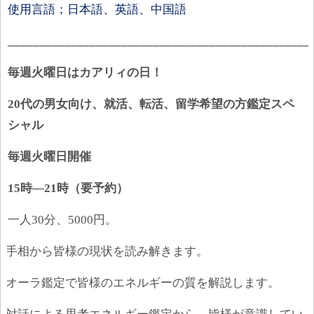
使用言語；日本語、英語、中国語
________________________________________________
毎週火曜日はカアリィの日！
20
代の男女向け、就活、転活、留学希望の方鑑定スペ
シャル
毎週火曜日開催
15
時―
21
時（要予約）
一人
30
分、
5000
円。
①
手相から皆様の現状を読み解きます。
②
オーラ鑑定で皆様のエネルギーの質を解説します。