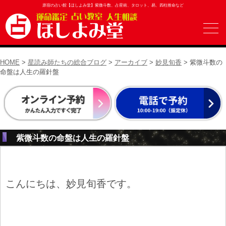
原宿の占い館【ほしよみ堂】紫微斗数、占星術、タロット、易、四柱推命など
HOME
>
星読み師たちの総合ブログ
>
アーカイブ
>
妙見旬香
> 紫微斗数の
命盤は人生の羅針盤
紫微斗数の命盤は人生の羅針盤
こんにちは、妙見旬香です。