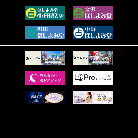
2023年7月 (59)
真巳華 - Mamika - (267)
2023年6月 (73)
プラタ 真寿 (164)
2023年5月 (67)
紅月Luru (4)
2023年4月 (73)
ルーカス伽豆海 (1111)
2023年3月 (92)
鈴木 リンダ (264)
2023年2月 (99)
レモネード (102)
2023年1月 (96)
才谷クララ (95)
2022年12月 (72)
木杉泉風 (116)
2022年11月 (72)
桐野有民 (31)
2022年10月 (87)
月夜巳キメラ (4)
2022年9月 (85)
菊地柚姫 (78)
2022年8月 (89)
鍋島菊歌 (319)
2022年7月 (92)
希吹 青花 (33)
2022年6月 (53)
カァリィ (47)
2022年5月 (107)
かんだ ななみ (137)