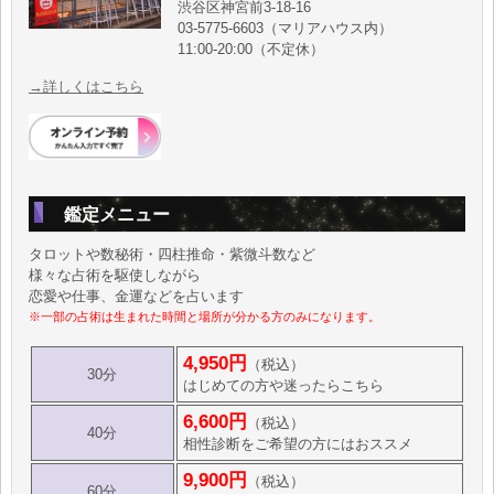
渋谷区神宮前3-18-16
03-5775-6603（マリアハウス内）
11:00-20:00（不定休）
→詳しくはこちら
鑑定メニュー
タロットや数秘術・四柱推命・紫微斗数など
様々な占術を駆使しながら
恋愛や仕事、金運などを占います
※一部の占術は生まれた時間と場所が分かる方のみになります。
4,950円
（税込）
30分
はじめての方や迷ったらこちら
6,600円
（税込）
40分
相性診断をご希望の方にはおススメ
9,900円
（税込）
60分