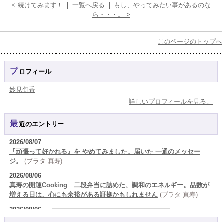
< 続けてみます！
|
一覧へ戻る
|
もし、やってみたい事があるのな
ら・・・。 >
このページのトップへ
プロフィール
妙見旬香
詳しいプロフィールを見る。
最近のエントリー
2026/08/07
『頑張って好かれる』を やめてみました。届いた 一通のメッセー
ジ。
(プラタ 真寿)
2026/08/06
真寿の開運Cooking 二段弁当に詰めた、調和のエネルギー。品数が
増える日は、心にも余裕がある証拠かもしれません
(プラタ 真寿)
2026/08/06
理解されたい人ほど、相手を理解することを忘れてしまう。
(唯真 伊