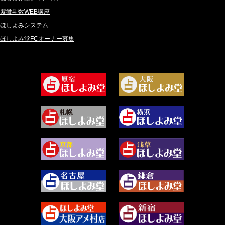
2024年10月 (36)
比呂 酒井 (59)
紫微斗数WEB講座
2024年9月 (39)
ロザリン (157)
ほしよみシステム
ほしよみ堂FCオーナー募集
2024年8月 (45)
坂宮 鈴果 (82)
2024年7月 (78)
白金澪羅 (80)
2024年6月 (62)
坂本レイコ (19)
2024年5月 (92)
尾羽奈美海 (95)
2024年4月 (50)
むらさきちゃん (128)
2024年3月 (49)
藻那ムール (2)
2024年2月 (40)
雪ヶ谷 モモン (4)
2024年1月 (63)
白丸モカ (180)
2023年12月 (86)
水浅葱 旬時 (150)
2023年11月 (67)
阿佐霧 峰麿 (37)
2023年10月 (36)
源 彩乃 (65)
2023年9月 (37)
美月マーシャ (211)
2023年8月 (46)
芽百マミム (737)