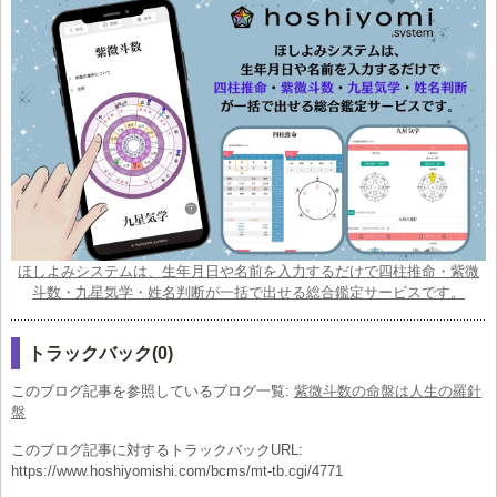
ほしよみシステムは、生年月日や名前を入力するだけで四柱推命・紫微
斗数・九星気学・姓名判断が一括で出せる総合鑑定サービスです。
トラックバック(0)
このブログ記事を参照しているブログ一覧:
紫微斗数の命盤は人生の羅針
盤
このブログ記事に対するトラックバックURL:
https://www.hoshiyomishi.com/bcms/mt-tb.cgi/4771