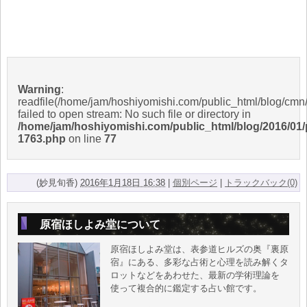
Warning
:
readfile(/home/jam/hoshiyomishi.com/public_html/blog/cmn/i
failed to open stream: No such file or directory in
/home/jam/hoshiyomishi.com/public_html/blog/2016/01/
1763.php
on line
77
(妙見旬香)
2016年1月18日 16:38
|
個別ページ
|
トラックバック(0)
原宿ほしよみ堂について
原宿ほしよみ堂は、表参道ヒルズの奥『裏原
宿』にある、多彩な占術と心理を読み解くタ
ロットなどをあわせた、最新の学術理論を
使って複合的に鑑定する占い館です。