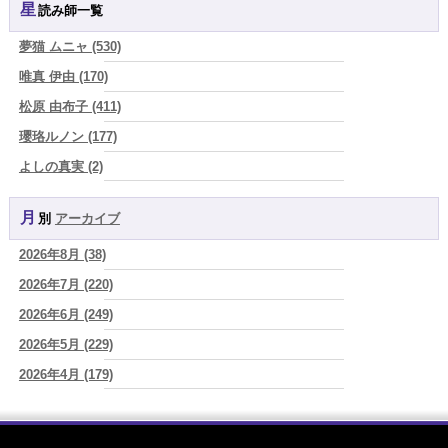
星読み師一覧
由)
2026/08/06
夢猫 ムニャ (530)
【難しい恋愛】【既読スルー】あなたが楽しんでいるとどんな立場や
唯真 伊由 (170)
年齢でも愛されます
(紅月Luru)
松原 由布子 (411)
2026/08/06
「優しい人ほど幸せになる』なんて、誰が流した綺麗事？都合よく消
瓔珞ルノン (177)
費される人だけが最後に泣く世界」
(芽百マミム)
よしの真実 (2)
2026/08/06
YOSHIKI (58)
好きだけでは続かない。それでも離れられない人を愛と呼ぶほど、人
は自分を壊していく
(芽百マミム)
月別
アーカイブ
よみ (39)
2026/08/06
2026年8月 (38)
一之森 陽柑 (26)
2026年8月6日 壬子 真冬の海のように、自分の道を切り拓く日
(あぐ
り)
2026年7月 (220)
椰奈空 (64)
2026/08/05
2026年6月 (249)
ワカリミ (1)
占いが教えてくれたのは、答えじゃなくて勇気だったお話
(プラタ 真
2026年5月 (229)
神楽峰ヴィスカ (10)
寿)
2026年4月 (179)
赤羽うさぎ (341)
2026/08/05
「言うことを聞かない子」に、どう伝える？｜紫微斗数でわかる子ど
2026年3月 (178)
海 (207)
もの特性
(美月マーシャ)
2026年2月 (180)
梅星沢庵 (67)