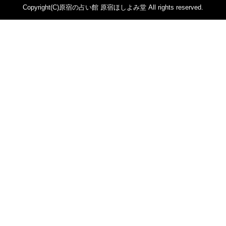
Copyright(C)原宿の占い館 原宿ほしよみ堂 All rights reserved.
2022年4月 (81)
レイモンド翔 (46)
2022年3月 (71)
華月カゲツ (2)
2022年2月 (54)
ジュンコエメラルド (474)
2022年1月 (92)
あいしー (1)
2021年12月 (112)
祈空壱苺 (44)
2021年11月 (96)
ハウル・シオン (100)
2021年10月 (89)
鳳月 李玲 (21)
2021年9月 (72)
原宿ほしよみ堂ブログ (33)
2021年8月 (102)
星乃 蒼穹 (32)
2021年7月 (113)
鳳凰ラナン (26)
2021年6月 (91)
ホンキイ軍間 (14)
2021年5月 (77)
ほなみん (32)
2021年4月 (55)
中臣ひとか (78)
2021年3月 (59)
星龍ヒロト (4)
2021年2月 (49)
葉山ヒラール (6)