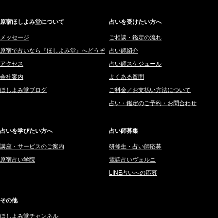
2026/08/05
2026年1月 (200)
藤間 由奈 (31)
紫微斗数で親子問題の原因がわかり腑におちた【育児の悩み】
(紅月
Luru)
原宿ほしよみ堂について
占いを受けたい方へ
2025年12月 (201)
橘メルロ (7)
2025年11月 (252)
メッセージ
ご相談・鑑定の流れ
鈴喜みわこ (8)
原宿で占いなら『ほしよみ堂』へどうぞ
占い師紹介
2025年10月 (242)
鯖ノ実 ソニン (19)
アクセス
占い師スケジュール
2025年9月 (196)
愛音ソナタ (16)
会社案内
よくある質問
2025年8月 (182)
紫村 明世 (34)
ほしよみ堂ブログ
ご料金／お支払い方法について
2025年7月 (192)
豊玉識 (2)
占い・鑑定のご予約・お問合わせ
2025年6月 (126)
妙見旬香 (166)
2025年5月 (43)
サーペント (92)
占いを学びたい方へ
占い師募集
2025年4月 (68)
里村 天胡 (107)
講座・サービスのご案内
研修生・占い師応募
2025年3月 (67)
さてら (94)
原宿占い学院
電話占いヴェルニ
2025年2月 (50)
紗莉紗 もも (149)
LINE占いへの応募
2025年1月 (48)
碧斗 彩良 (343)
2024年12月 (57)
桜望巴千 (270)
その他
2024年11月 (38)
綺咲みゆき (22)
ほしよみ堂チャンネル