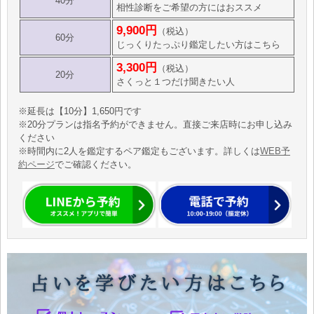
40分
相性診断をご希望の方にはおススメ
9,900円
（税込）
60分
じっくりたっぷり鑑定したい方はこちら
3,300円
（税込）
20分
さくっと１つだけ聞きたい人
※延長は【10分】1,650円です
※20分プランは指名予約ができません。直接ご来店時にお申し込み
ください
※時間内に2人を鑑定するペア鑑定もございます。詳しくは
WEB予
約ページ
でご確認ください。