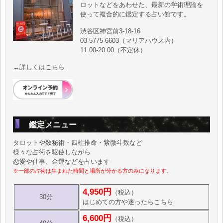
ロットなどをあわせた、最新の学術理論を
使って複合的に鑑定する占い館です。
渋谷区神宮前3-18-16
03-5775-6603（マリアハウス内）
11:00-20:00（不定休）
→詳しくはこちら
鑑定メニュー
タロットや数秘術・四柱推命・紫微斗数など
様々な占術を駆使しながら
恋愛や仕事、金運などを占います
※一部の占術は生まれた時間と場所が分かる方のみになります。
4,950円
（税込）
30分
はじめての方や迷ったらこちら
6,600円
（税込）