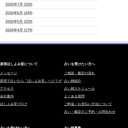
2026年7月 (220)
椰奈空 (64)
2026/08/07
「運命の人を探して何年も迷った。でも最後に気づく…本当に人生を
2026年6月 (249)
ワカリミ (1)
狂わせるのは『誰を好きになったか』ではなく、『間違ったタイミン
2026年5月 (229)
神楽峰ヴィスカ (10)
グを運命だと信じたこと』だった
(芽百マミム)
2026年4月 (179)
赤羽うさぎ (341)
2026/08/06
真寿の開運Cooking 二段弁当に詰めた、調和のエネルギー。品数が
2026年3月 (178)
海 (207)
増える日は、心にも余裕がある証拠かもしれません
(プラタ 真寿)
2026年2月 (180)
梅星沢庵 (67)
2026/08/06
2026年1月 (200)
藤間 由奈 (31)
理解されたい人ほど、相手を理解することを忘れてしまう。
(唯真 伊
由)
原宿ほしよみ堂について
占いを受けたい方へ
2025年12月 (201)
橘メルロ (7)
2025年11月 (252)
メッセージ
ご相談・鑑定の流れ
鈴喜みわこ (8)
原宿で占いなら『ほしよみ堂』へどうぞ
占い師紹介
2025年10月 (242)
鯖ノ実 ソニン (19)
アクセス
占い師スケジュール
2025年9月 (196)
愛音ソナタ (16)
会社案内
よくある質問
2025年8月 (182)
紫村 明世 (34)
ほしよみ堂ブログ
ご料金／お支払い方法について
2025年7月 (192)
豊玉識 (2)
占い・鑑定のご予約・お問合わせ
2025年6月 (126)
妙見旬香 (166)
2025年5月 (43)
サーペント (92)