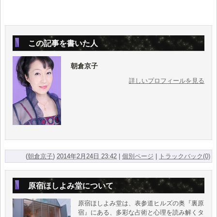
この記事を書いた人
朝倉京子
詳しいプロフィールを見る
(
朝倉京子
)
2014年2月24日 23:42
|
個別ページ
|
トラックバック(0)
原宿ほしよみ堂について
原宿ほしよみ堂は、表参道ヒルズの奥『裏原
宿』にある、多彩な占術と心理を読み解くタ