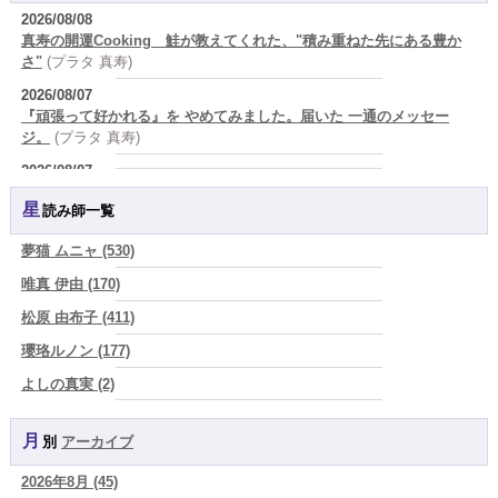
2026/08/08
真寿の開運Cooking 鮭が教えてくれた、"積み重ねた先にある豊か
さ"
(プラタ 真寿)
2026/08/07
『頑張って好かれる』を やめてみました。届いた 一通のメッセー
ジ。
(プラタ 真寿)
2026/08/07
2026年8月8日 甲寅――自分の軸を持ちながら、世界と対話する日
(あ
星読み師一覧
ぐり)
2026/08/07
夢猫 ムニャ (530)
新しいことに触れると、自分の中の回路がひらく｜好奇心を持ち続け
唯真 伊由 (170)
る楽しさ
(美月マーシャ)
松原 由布子 (411)
2026/08/07
2026年8月7日 癸丑 自分を消さずに、調和を育てる日
(あぐり)
瓔珞ルノン (177)
2026/08/07
よしの真実 (2)
時間は前に進んでいく。後悔は消せないけれど未来を変えていくこと
YOSHIKI (58)
ができる
(真巳華 - Mamika -)
月別
アーカイブ
よみ (39)
2026/08/07
「いいお母さん」という仮面を外した日に、鏡の中に立っていたのは
2026年8月 (45)
一之森 陽柑 (26)
誰でしたか」
(芽百マミム)