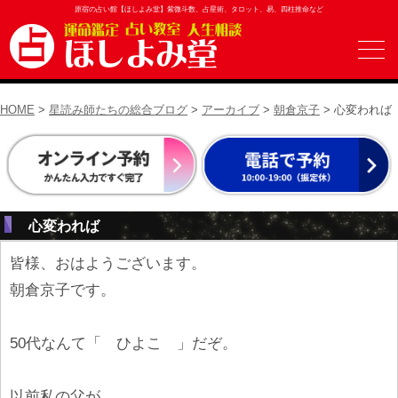
原宿の占い館【ほしよみ堂】紫微斗数、占星術、タロット、易、四柱推命など
HOME
>
星読み師たちの総合ブログ
>
アーカイブ
>
朝倉京子
> 心変われば
心変われば
皆様、おはようございます。
朝倉京子です。
50代なんて「 ひよこ 」だぞ。
以前私の父が