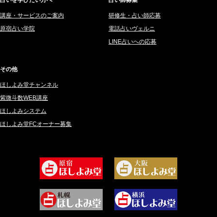
占いを学びたい方へ
占い師募集
2025年4月 (68)
里村 天胡 (107)
講座・サービスのご案内
研修生・占い師応募
2025年3月 (67)
さてら (94)
原宿占い学院
電話占いヴェルニ
2025年2月 (50)
紗莉紗 もも (149)
LINE占いへの応募
2025年1月 (48)
碧斗 彩良 (343)
2024年12月 (57)
桜望巴千 (270)
その他
2024年11月 (38)
綺咲みゆき (22)
ほしよみ堂チャンネル
2024年10月 (36)
比呂 酒井 (59)
紫微斗数WEB講座
2024年9月 (39)
ロザリン (157)
ほしよみシステム
ほしよみ堂FCオーナー募集
2024年8月 (45)
坂宮 鈴果 (82)
2024年7月 (78)
白金澪羅 (80)
2024年6月 (62)
坂本レイコ (19)
2024年5月 (92)
尾羽奈美海 (95)
2024年4月 (50)
むらさきちゃん (128)
2024年3月 (49)
藻那ムール (2)
2024年2月 (40)
雪ヶ谷 モモン (4)