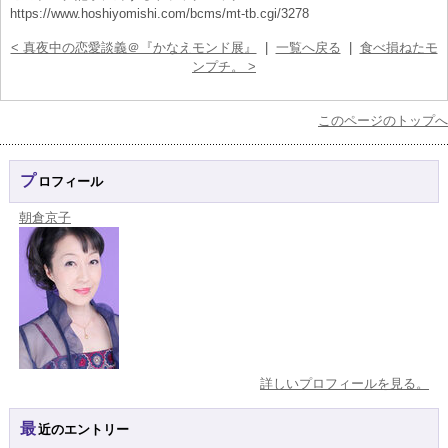
https://www.hoshiyomishi.com/bcms/mt-tb.cgi/3278
< 真夜中の恋愛談義＠『かなえモンド展』
|
一覧へ戻る
|
食べ損ねたモ
ンプチ。 >
このページのトップへ
プロフィール
朝倉京子
詳しいプロフィールを見る。
最近のエントリー