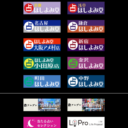
2024年1月 (63)
白丸モカ (180)
2023年12月 (86)
水浅葱 旬時 (150)
2023年11月 (67)
阿佐霧 峰麿 (37)
2023年10月 (36)
源 彩乃 (65)
2023年9月 (37)
美月マーシャ (212)
2023年8月 (46)
芽百マミム (739)
2023年7月 (59)
真巳華 - Mamika - (268)
2023年6月 (73)
プラタ 真寿 (165)
2023年5月 (67)
紅月Luru (4)
2023年4月 (73)
ルーカス伽豆海 (1111)
2023年3月 (92)
鈴木 リンダ (264)
2023年2月 (99)
レモネード (102)
2023年1月 (96)
才谷クララ (95)
2022年12月 (72)
木杉泉風 (116)
2022年11月 (72)
桐野有民 (31)