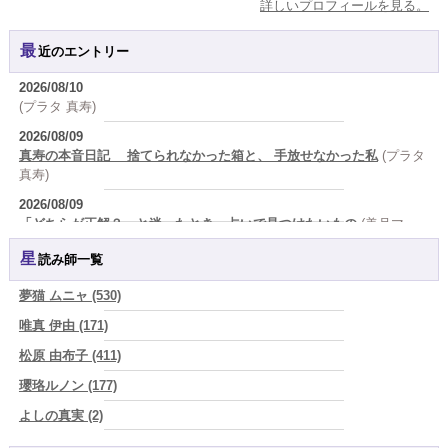
詳しいプロフィールを見る。
最近のエントリー
2026/08/10
(プラタ 真寿)
2026/08/09
真寿の本音日記 捨てられなかった箱と、 手放せなかった私
(プラタ
真寿)
2026/08/09
「どちらが正解？」と迷ったとき、占いで見つけたいもの
(美月マー
シャ)
星読み師一覧
2026/08/09
答えを急がない恋ほど、長く続く。
(唯真 伊由)
夢猫 ムニャ (530)
2026/08/09
唯真 伊由 (171)
人生は、いつか終わるのだから未来への準備が今日を豊かにする
(真
松原 由布子 (411)
巳華 - Mamika -)
瓔珞ルノン (177)
2026/08/08
「母親になったら女は終わり』なんて誰が決めた？その言葉を信じた
よしの真実 (2)
瞬間から、あなたの人生は他人の脚本になっている」
(芽百マミム)
YOSHIKI (58)