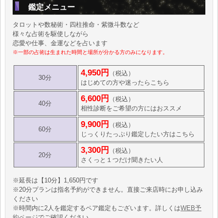
鑑定メニュー
タロットや数秘術・四柱推命・紫微斗数など
様々な占術を駆使しながら
恋愛や仕事、金運などを占います
※一部の占術は生まれた時間と場所が分かる方のみになります。
4,950円
（税込）
30分
はじめての方や迷ったらこちら
6,600円
（税込）
40分
相性診断をご希望の方にはおススメ
9,900円
（税込）
60分
じっくりたっぷり鑑定したい方はこちら
3,300円
（税込）
20分
さくっと１つだけ聞きたい人
※延長は【10分】1,650円です
※20分プランは指名予約ができません。直接ご来店時にお申し込み
ください
※時間内に2人を鑑定するペア鑑定もございます。詳しくは
WEB予
約ページ
でご確認ください。