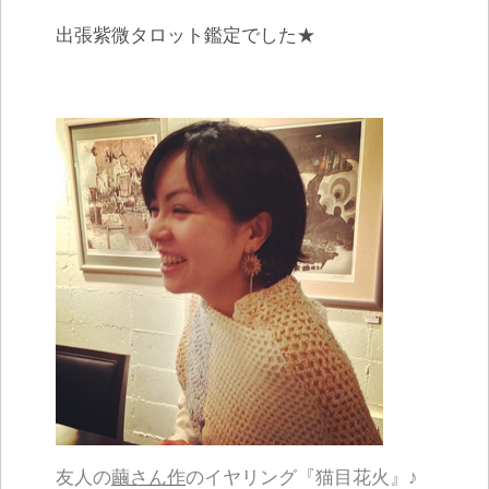
出張紫微タロット鑑定でした★
友人の
繭さん作
のイヤリング『猫目花火』♪