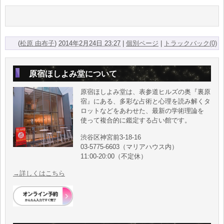
(
松原 由布子
)
2014年2月24日 23:27
|
個別ページ
|
トラックバック(0)
原宿ほしよみ堂について
原宿ほしよみ堂は、表参道ヒルズの奥『裏原
宿』にある、多彩な占術と心理を読み解くタ
ロットなどをあわせた、最新の学術理論を
使って複合的に鑑定する占い館です。
渋谷区神宮前3-18-16
03-5775-6603（マリアハウス内）
11:00-20:00（不定休）
→詳しくはこちら