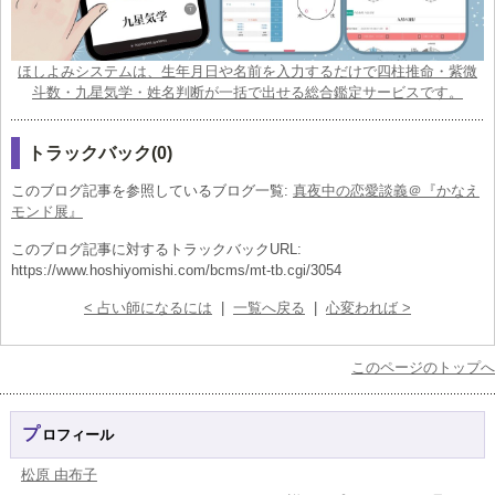
ほしよみシステムは、生年月日や名前を入力するだけで四柱推命・紫微
斗数・九星気学・姓名判断が一括で出せる総合鑑定サービスです。
トラックバック(0)
このブログ記事を参照しているブログ一覧:
真夜中の恋愛談義＠『かなえ
モンド展』
このブログ記事に対するトラックバックURL:
https://www.hoshiyomishi.com/bcms/mt-tb.cgi/3054
< 占い師になるには
|
一覧へ戻る
|
心変われば >
このページのトップへ
プロフィール
松原 由布子