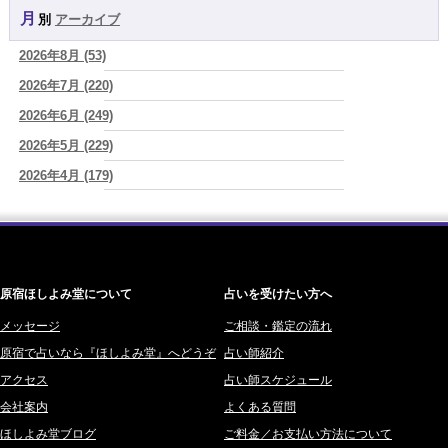
2026/08/08
月別
アーカイブ
よみ (39)
「人生が変わらない人には、ある共通点がある 裏切った人を許すので
はなく、自分を裏切り続けることをやめない人
(芽百マミム)
2026年8月 (53)
一之森 陽柑 (26)
2026/08/08
2026年7月 (220)
椰奈空 (64)
生きづらさと恋愛の悩みを繰り返すあなたへ
(紅月Luru)
2026年6月 (249)
ワカリミ (1)
2026/08/08
真寿の開運Cooking 鮭が教えてくれた、"積み重ねた先にある豊か
2026年5月 (229)
神楽峰ヴィスカ (10)
さ"
(プラタ 真寿)
2026年4月 (179)
赤羽うさぎ (341)
2026/08/07
2026年3月 (178)
海 (207)
『頑張って好かれる』を やめてみました。届いた 一通のメッセー
ジ。
(プラタ 真寿)
2026年2月 (180)
梅星沢庵 (67)
2026年1月 (200)
藤間 由奈 (31)
原宿ほしよみ堂について
占いを受けたい方へ
2025年12月 (201)
橘メルロ (7)
2025年11月 (252)
メッセージ
ご相談・鑑定の流れ
鈴喜みわこ (8)
原宿で占いなら『ほしよみ堂』へどうぞ
占い師紹介
2025年10月 (242)
鯖ノ実 ソニン (19)
アクセス
占い師スケジュール
2025年9月 (196)
愛音ソナタ (16)
会社案内
よくある質問
2025年8月 (182)
紫村 明世 (34)
ほしよみ堂ブログ
ご料金／お支払い方法について
2025年7月 (192)
豊玉識 (2)