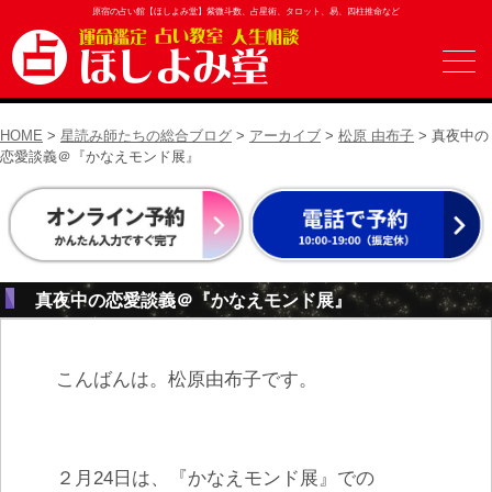
原宿の占い館【ほしよみ堂】紫微斗数、占星術、タロット、易、四柱推命など
HOME
>
星読み師たちの総合ブログ
>
アーカイブ
>
松原 由布子
> 真夜中の
恋愛談義＠『かなえモンド展』
真夜中の恋愛談義＠『かなえモンド展』
こんばんは。松原由布子です。
２月24日は、『かなえモンド展』での