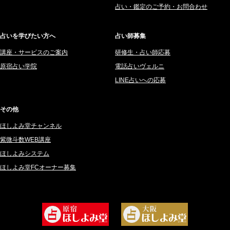
占い・鑑定のご予約・お問合わせ
2025年6月 (126)
妙見旬香 (166)
2025年5月 (43)
サーペント (92)
占いを学びたい方へ
占い師募集
2025年4月 (68)
里村 天胡 (107)
講座・サービスのご案内
研修生・占い師応募
2025年3月 (67)
さてら (94)
原宿占い学院
電話占いヴェルニ
2025年2月 (50)
紗莉紗 もも (149)
LINE占いへの応募
2025年1月 (48)
碧斗 彩良 (343)
2024年12月 (57)
桜望巴千 (270)
その他
2024年11月 (38)
綺咲みゆき (22)
ほしよみ堂チャンネル
2024年10月 (36)
比呂 酒井 (59)
紫微斗数WEB講座
2024年9月 (39)
ロザリン (157)
ほしよみシステム
ほしよみ堂FCオーナー募集
2024年8月 (45)
坂宮 鈴果 (82)
2024年7月 (78)
白金澪羅 (80)
2024年6月 (62)
坂本レイコ (19)
2024年5月 (92)
尾羽奈美海 (95)
2024年4月 (50)