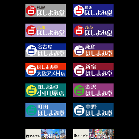
むらさきちゃん (128)
2024年3月 (49)
藻那ムール (2)
2024年2月 (40)
雪ヶ谷 モモン (4)
2024年1月 (63)
白丸モカ (180)
2023年12月 (86)
水浅葱 旬時 (150)
2023年11月 (67)
阿佐霧 峰麿 (37)
2023年10月 (36)
源 彩乃 (65)
2023年9月 (37)
美月マーシャ (213)
2023年8月 (46)
芽百マミム (741)
2023年7月 (59)
真巳華 - Mamika - (269)
2023年6月 (73)
プラタ 真寿 (167)
2023年5月 (67)
紅月Luru (5)
2023年4月 (73)
ルーカス伽豆海 (1111)
2023年3月 (92)
鈴木 リンダ (264)
2023年2月 (99)
レモネード (102)