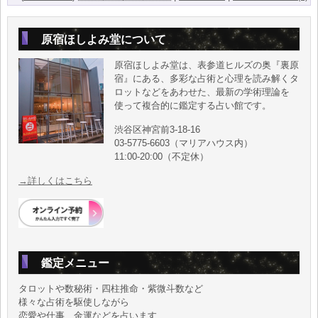
原宿ほしよみ堂について
原宿ほしよみ堂は、表参道ヒルズの奥『裏原
宿』にある、多彩な占術と心理を読み解くタ
ロットなどをあわせた、最新の学術理論を
使って複合的に鑑定する占い館です。
渋谷区神宮前3-18-16
03-5775-6603（マリアハウス内）
11:00-20:00（不定休）
→詳しくはこちら
鑑定メニュー
タロットや数秘術・四柱推命・紫微斗数など
様々な占術を駆使しながら
恋愛や仕事、金運などを占います