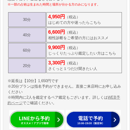
※一部の占術は生まれた時間と場所が分かる方のみになります。
4,950円
（税込）
30分
はじめての方や迷ったらこちら
6,600円
（税込）
40分
相性診断をご希望の方にはおススメ
9,900円
（税込）
60分
じっくりたっぷり鑑定したい方はこちら
3,300円
（税込）
20分
さくっと１つだけ聞きたい人
※延長は【10分】1,650円です
※20分プランは指名予約ができません。直接ご来店時にお申し込み
ください
※時間内に2人を鑑定するペア鑑定もございます。詳しくは
WEB予
約ページ
でご確認ください。