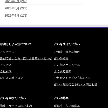
2026年8月7日 癸丑 自分を消さずに、調和を育てる日
2026年6月 (249)
(あぐり)
ワカリミ (1)
2026/08/07
2026年5月 (229)
神楽峰ヴィスカ (10)
時間は前に進んでいく。後悔は消せないけれど未来を変えていくこと
2026年4月 (179)
赤羽うさぎ (341)
ができる
(真巳華 - Mamika -)
2026年3月 (178)
海 (207)
2026/08/07
「いいお母さん」という仮面を外した日に、鏡の中に立っていたのは
2026年2月 (180)
梅星沢庵 (67)
誰でしたか」
(芽百マミム)
2026年1月 (200)
藤間 由奈 (31)
原宿ほしよみ堂について
占いを受けたい方へ
2025年12月 (201)
橘メルロ (7)
2025年11月 (252)
メッセージ
ご相談・鑑定の流れ
鈴喜みわこ (8)
原宿で占いなら『ほしよみ堂』へどうぞ
占い師紹介
2025年10月 (242)
鯖ノ実 ソニン (19)
アクセス
占い師スケジュール
2025年9月 (196)
愛音ソナタ (16)
会社案内
よくある質問
2025年8月 (182)
紫村 明世 (34)
ほしよみ堂ブログ
ご料金／お支払い方法について
2025年7月 (192)
豊玉識 (2)
占い・鑑定のご予約・お問合わせ
2025年6月 (126)
妙見旬香 (166)
2025年5月 (43)
サーペント (92)
占いを学びたい方へ
占い師募集
2025年4月 (68)
里村 天胡 (107)
講座・サービスのご案内
研修生・占い師応募