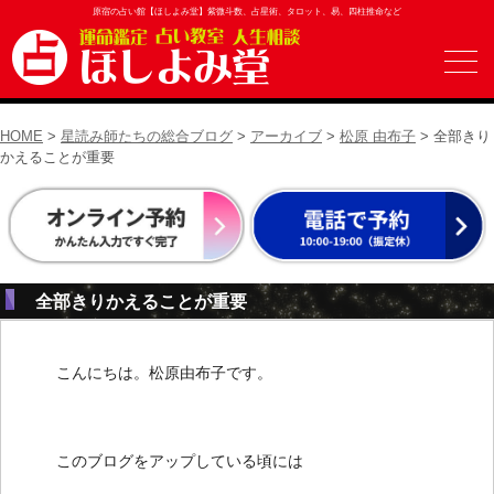
原宿の占い館【ほしよみ堂】紫微斗数、占星術、タロット、易、四柱推命など
HOME
>
星読み師たちの総合ブログ
>
アーカイブ
>
松原 由布子
> 全部きり
かえることが重要
全部きりかえることが重要
こんにちは。松原由布子です。
このブログをアップしている頃には