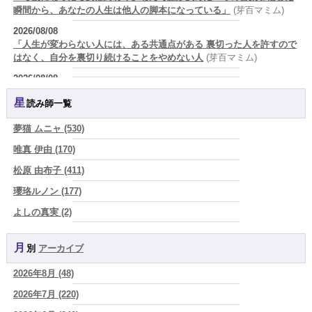
瞬間から、あなたの人生は他人の脚本になっている」
(芽百マミム)
2026/08/08
「人生が変わらない人には、ある共通点がある 裏切った人を許すので
はなく、自分を裏切り続けることをやめない人
(芽百マミム)
2026/08/08
生きづらさと恋愛の悩みを繰り返すあなたへ
(紅月Luru)
星読み師一覧
2026/08/08
真寿の開運Cooking 鮭が教えてくれた、"積み重ねた先にある豊か
夢猫 ムニャ (530)
さ"
(プラタ 真寿)
唯真 伊由 (170)
2026/08/07
松原 由布子 (411)
『頑張って好かれる』を やめてみました。届いた 一通のメッセー
ジ。
(プラタ 真寿)
瓔珞ルノン (177)
2026/08/07
よしの真実 (2)
2026年8月8日 甲寅――自分の軸を持ちながら、世界と対話する日
(あ
YOSHIKI (58)
ぐり)
月別
アーカイブ
よみ (39)
2026/08/07
新しいことに触れると、自分の中の回路がひらく｜好奇心を持ち続け
2026年8月 (48)
一之森 陽柑 (26)
る楽しさ
(美月マーシャ)
2026年7月 (220)
椰奈空 (64)
2026/08/07