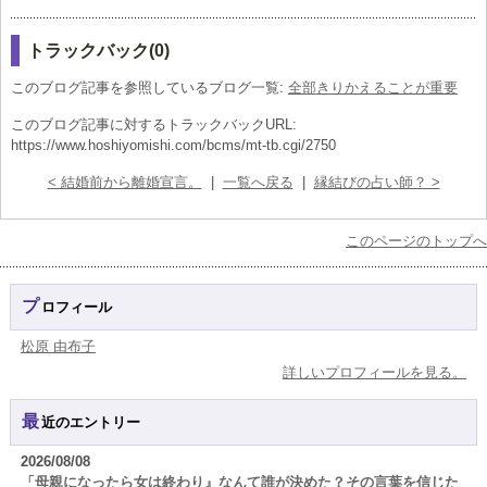
トラックバック(0)
このブログ記事を参照しているブログ一覧:
全部きりかえることが重要
このブログ記事に対するトラックバックURL:
https://www.hoshiyomishi.com/bcms/mt-tb.cgi/2750
< 結婚前から離婚宣言。
|
一覧へ戻る
|
縁結びの占い師？ >
このページのトップへ
プロフィール
松原 由布子
詳しいプロフィールを見る。
最近のエントリー
2026/08/08
「母親になったら女は終わり』なんて誰が決めた？その言葉を信じた