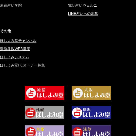
2025年3月 (67)
さてら (94)
原宿占い学院
電話占いヴェルニ
2025年2月 (50)
紗莉紗 もも (149)
LINE占いへの応募
2025年1月 (48)
碧斗 彩良 (343)
2024年12月 (57)
桜望巴千 (270)
その他
2024年11月 (38)
綺咲みゆき (22)
ほしよみ堂チャンネル
2024年10月 (36)
比呂 酒井 (59)
紫微斗数WEB講座
2024年9月 (39)
ロザリン (157)
ほしよみシステム
ほしよみ堂FCオーナー募集
2024年8月 (45)
坂宮 鈴果 (82)
2024年7月 (78)
白金澪羅 (80)
2024年6月 (62)
坂本レイコ (19)
2024年5月 (92)
尾羽奈美海 (95)
2024年4月 (50)
むらさきちゃん (128)
2024年3月 (49)
藻那ムール (2)
2024年2月 (40)
雪ヶ谷 モモン (4)
2024年1月 (63)
白丸モカ (180)