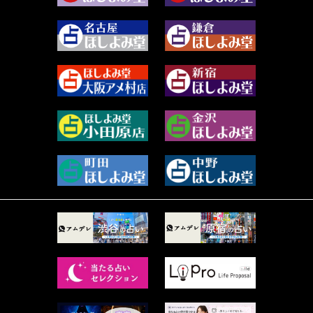
2023年12月 (86)
水浅葱 旬時 (150)
2023年11月 (67)
阿佐霧 峰麿 (37)
2023年10月 (36)
源 彩乃 (65)
2023年9月 (37)
美月マーシャ (212)
2023年8月 (46)
芽百マミム (741)
2023年7月 (59)
真巳華 - Mamika - (268)
2023年6月 (73)
プラタ 真寿 (165)
2023年5月 (67)
紅月Luru (5)
2023年4月 (73)
ルーカス伽豆海 (1111)
2023年3月 (92)
鈴木 リンダ (264)
2023年2月 (99)
レモネード (102)
2023年1月 (96)
才谷クララ (95)
2022年12月 (72)
木杉泉風 (116)
2022年11月 (72)
桐野有民 (31)
2022年10月 (87)
月夜巳キメラ (4)