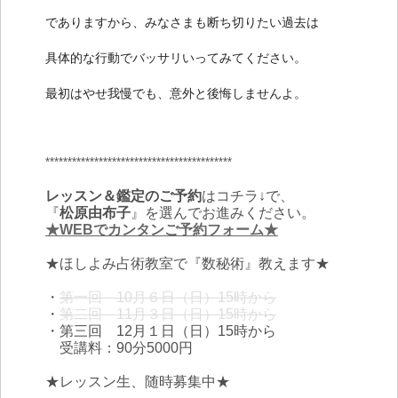
でありますから、みなさまも断ち切りたい過去は
具体的な行動でバッサリいってみてください。
最初はやせ我慢でも、意外と後悔しませんよ。
******************************************
レッスン＆鑑定のご予約
はコチラ↓で、
『
松原由布子
』を選んでお進みください。
★WEBでカンタンご予約フォーム★
★ほしよみ占術教室で『数秘術』教えます★
・
第一回 10月６日（日）15時から
・
第二回 11月３日（日）15時から
・第三回 12月１日（日）15時から
受講料：90分5000円
★レッスン生、随時募集中★