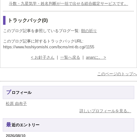
斗数・九星気学・姓名判断が一括で出せる総合鑑定サービスです。
トラックバック(0)
このブログ記事を参照しているブログ一覧:
朝の祈り
このブログ記事に対するトラックバックURL:
https://www.hoshiyomishi.com/bcms/mt-tb.cgi/1155
< お針子さん
|
一覧へ戻る
|
ananに。 >
このページのトップへ
プロフィール
松原 由布子
詳しいプロフィールを見る。
最近のエントリー
2026/08/10