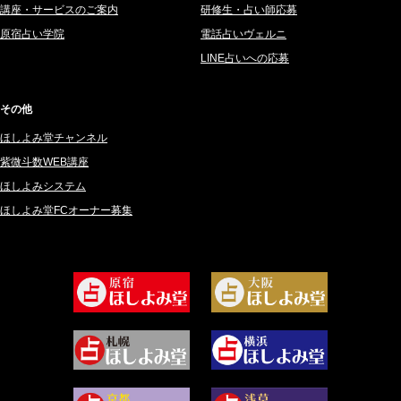
講座・サービスのご案内
研修生・占い師応募
2025年3月 (67)
さてら (94)
原宿占い学院
電話占いヴェルニ
2025年2月 (50)
紗莉紗 もも (149)
LINE占いへの応募
2025年1月 (48)
碧斗 彩良 (343)
2024年12月 (57)
桜望巴千 (270)
その他
2024年11月 (38)
綺咲みゆき (22)
ほしよみ堂チャンネル
2024年10月 (36)
比呂 酒井 (59)
紫微斗数WEB講座
2024年9月 (39)
ロザリン (157)
ほしよみシステム
ほしよみ堂FCオーナー募集
2024年8月 (45)
坂宮 鈴果 (82)
2024年7月 (78)
白金澪羅 (80)
2024年6月 (62)
坂本レイコ (19)
2024年5月 (92)
尾羽奈美海 (95)
2024年4月 (50)
むらさきちゃん (128)
2024年3月 (49)
藻那ムール (2)
2024年2月 (40)
雪ヶ谷 モモン (4)
2024年1月 (63)