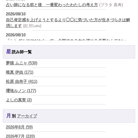
占い師になる前と後 一番変わったわたしの考え方
(プラタ 真寿)
2026/08/10
自己肯定感を上げようとするより◯◯に気づいた方が生きづらさは解
消します
(紅月Luru)
2026/08/10
「シングルママだからって、全部できる女を演じる必要なんてない。
家事も育児も仕事も完璧にこなして、最後に倒れるくらいなら、私は
星読み師一覧
堂々と手を抜く」
(芽百マミム)
2026/08/10
夢猫 ムニャ (530)
誰かに好かれるために、自分を小さくして生きるくらいなら、嫌われ
唯真 伊由 (171)
たっていい。人生の最後に『私は私だった』と言えるほうが、ずっと
かっこいい
(芽百マミム)
松原 由布子 (411)
2026/08/10
瓔珞ルノン (177)
2026年8月10日 丙辰 自分の可能性を自然のままに表現する日
(あぐ
よしの真実 (2)
り)
YOSHIKI (58)
2026/08/09
真寿の本音日記 捨てられなかった箱と、 手放せなかった私
(プラタ
月別
アーカイブ
よみ (39)
真寿)
2026年8月 (59)
一之森 陽柑 (26)
2026/08/09
「どちらが正解？」と迷ったとき、占いで見つけたいもの
2026年7月 (220)
(美月マー
椰奈空 (64)