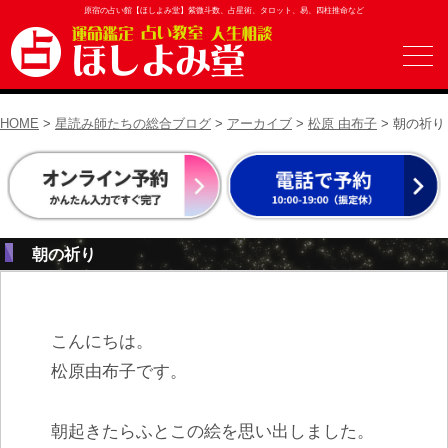
原宿の占い館【ほしよみ堂】紫微斗数、占星術、タロット、易、四柱推命など
HOME
>
星読み師たちの総合ブログ
>
アーカイブ
>
松原 由布子
> 朝の祈り
朝の祈り
こんにちは。
松原由布子です。
朝起きたらふとこの絵を思い出しました。