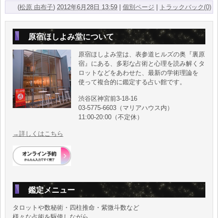
(
松原 由布子
)
2012年6月28日 13:59
|
個別ページ
|
トラックバック(0)
原宿ほしよみ堂について
原宿ほしよみ堂は、表参道ヒルズの奥『裏原
宿』にある、多彩な占術と心理を読み解くタ
ロットなどをあわせた、最新の学術理論を
使って複合的に鑑定する占い館です。
渋谷区神宮前3-18-16
03-5775-6603（マリアハウス内）
11:00-20:00（不定休）
→詳しくはこちら
鑑定メニュー
タロットや数秘術・四柱推命・紫微斗数など
様々な占術を駆使しながら