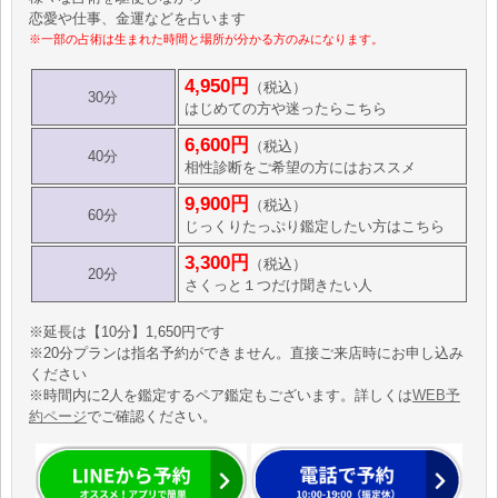
恋愛や仕事、金運などを占います
※一部の占術は生まれた時間と場所が分かる方のみになります。
4,950円
（税込）
30分
はじめての方や迷ったらこちら
6,600円
（税込）
40分
相性診断をご希望の方にはおススメ
9,900円
（税込）
60分
じっくりたっぷり鑑定したい方はこちら
3,300円
（税込）
20分
さくっと１つだけ聞きたい人
※延長は【10分】1,650円です
※20分プランは指名予約ができません。直接ご来店時にお申し込み
ください
※時間内に2人を鑑定するペア鑑定もございます。詳しくは
WEB予
約ページ
でご確認ください。