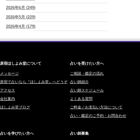
シャ)
2026年6月 (249)
ワカリミ (1)
2026/08/09
2026年5月 (229)
神楽峰ヴィスカ (10)
答えを急がない恋ほど、長く続く。
(唯真 伊由)
2026年4月 (179)
赤羽うさぎ (341)
2026/08/09
人生は、いつか終わるのだから未来への準備が今日を豊かにする
(真
2026年3月 (178)
海 (207)
巳華 - Mamika -)
2026年2月 (180)
梅星沢庵 (67)
2026/08/09
2026年1月 (200)
藤間 由奈 (31)
「子どもがいるから仕方ない」を免罪符にするのは、今日でやめた…
シンママになった私が、いい母親を演じることをやめた夜の話
(芽百
原宿ほしよみ堂について
占いを受けたい方へ
2025年12月 (201)
橘メルロ (7)
マミム)
2025年11月 (252)
メッセージ
ご相談・鑑定の流れ
鈴喜みわこ (8)
原宿で占いなら『ほしよみ堂』へどうぞ
占い師紹介
2025年10月 (242)
鯖ノ実 ソニン (19)
アクセス
占い師スケジュール
2025年9月 (196)
愛音ソナタ (16)
会社案内
よくある質問
2025年8月 (182)
紫村 明世 (34)
ほしよみ堂ブログ
ご料金／お支払い方法について
2025年7月 (192)
豊玉識 (2)
占い・鑑定のご予約・お問合わせ
2025年6月 (126)
妙見旬香 (166)
2025年5月 (43)
サーペント (92)
占いを学びたい方へ
占い師募集
2025年4月 (68)
里村 天胡 (107)