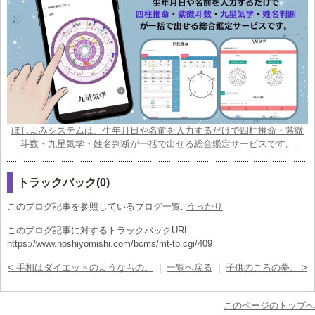
ほしよみシステムは、生年月日や名前を入力するだけで四柱推命・紫微
斗数・九星気学・姓名判断が一括で出せる総合鑑定サービスです。
トラックバック(0)
このブログ記事を参照しているブログ一覧:
うっかり
このブログ記事に対するトラックバックURL:
https://www.hoshiyomishi.com/bcms/mt-tb.cgi/409
< 手相はダイエットのようなもの。
|
一覧へ戻る
|
子供のころの夢。 >
このページのトップへ