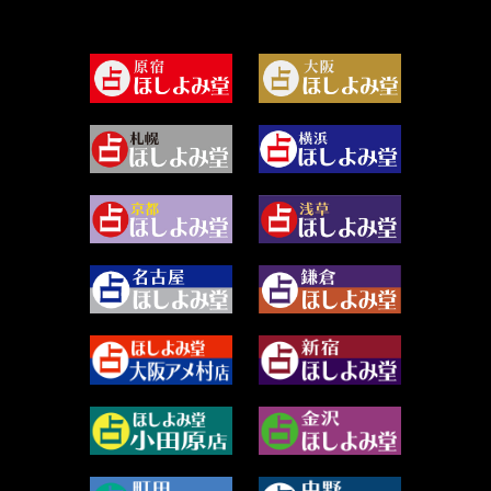
2024年7月 (78)
白金澪羅 (80)
2024年6月 (62)
坂本レイコ (19)
2024年5月 (92)
尾羽奈美海 (95)
2024年4月 (50)
むらさきちゃん (128)
2024年3月 (49)
藻那ムール (2)
2024年2月 (40)
雪ヶ谷 モモン (4)
2024年1月 (63)
白丸モカ (180)
2023年12月 (86)
水浅葱 旬時 (150)
2023年11月 (67)
阿佐霧 峰麿 (37)
2023年10月 (36)
源 彩乃 (65)
2023年9月 (37)
美月マーシャ (211)
2023年8月 (46)
芽百マミム (737)
2023年7月 (59)
真巳華 - Mamika - (267)
2023年6月 (73)
プラタ 真寿 (164)
2023年5月 (67)
紅月Luru (4)