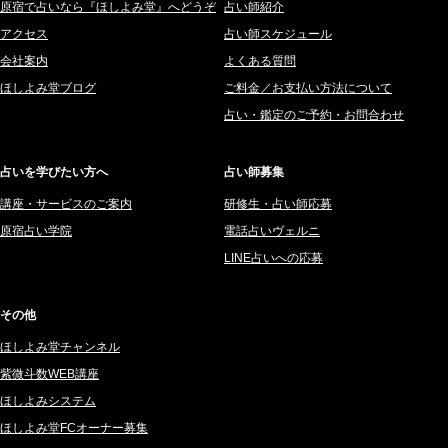
原宿で占いなら『ほしよみ堂』へどうぞ
占い師紹介
2025年10月 (242)
鯖ノ実 ソニン (19)
アクセス
占い師スケジュール
2025年9月 (196)
愛音ソナタ (16)
会社案内
よくある質問
2025年8月 (182)
紫村 明世 (34)
ほしよみ堂ブログ
ご料金／お支払い方法について
2025年7月 (192)
豊玉識 (2)
占い・鑑定のご予約・お問合わせ
2025年6月 (126)
妙見旬香 (166)
2025年5月 (43)
サーペント (92)
占いを学びたい方へ
占い師募集
2025年4月 (68)
里村 天胡 (107)
講座・サービスのご案内
研修生・占い師応募
2025年3月 (67)
さてら (94)
原宿占い学院
電話占いヴェルニ
2025年2月 (50)
紗莉紗 もも (149)
LINE占いへの応募
2025年1月 (48)
碧斗 彩良 (343)
2024年12月 (57)
桜望巴千 (270)
その他
2024年11月 (38)
綺咲みゆき (22)
ほしよみ堂チャンネル
2024年10月 (36)
比呂 酒井 (59)
紫微斗数WEB講座
2024年9月 (39)
ロザリン (157)
ほしよみシステム
ほしよみ堂FCオーナー募集
2024年8月 (45)
坂宮 鈴果 (82)