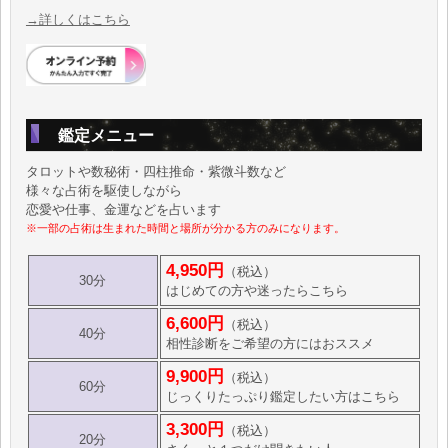
→詳しくはこちら
鑑定メニュー
タロットや数秘術・四柱推命・紫微斗数など
様々な占術を駆使しながら
恋愛や仕事、金運などを占います
※一部の占術は生まれた時間と場所が分かる方のみになります。
4,950円
（税込）
30分
はじめての方や迷ったらこちら
6,600円
（税込）
40分
相性診断をご希望の方にはおススメ
9,900円
（税込）
60分
じっくりたっぷり鑑定したい方はこちら
3,300円
（税込）
20分