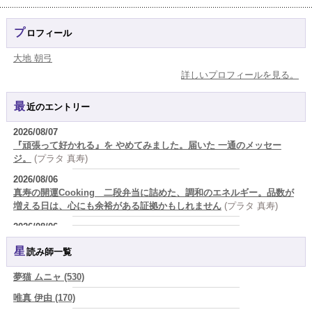
プロフィール
大地 朝弓
詳しいプロフィールを見る。
最近のエントリー
2026/08/07
『頑張って好かれる』を やめてみました。届いた 一通のメッセー
ジ。
(プラタ 真寿)
2026/08/06
真寿の開運Cooking 二段弁当に詰めた、調和のエネルギー。品数が
増える日は、心にも余裕がある証拠かもしれません
(プラタ 真寿)
2026/08/06
理解されたい人ほど、相手を理解することを忘れてしまう。
(唯真 伊
星読み師一覧
由)
2026/08/06
夢猫 ムニャ (530)
【難しい恋愛】【既読スルー】あなたが楽しんでいるとどんな立場や
唯真 伊由 (170)
年齢でも愛されます
(紅月Luru)