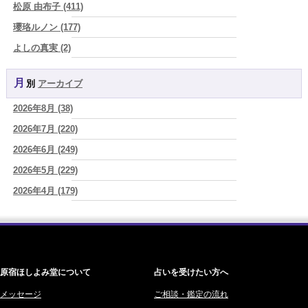
松原 由布子 (411)
2026/08/06
「優しい人ほど幸せになる』なんて、誰が流した綺麗事？都合よく消
瓔珞ルノン (177)
費される人だけが最後に泣く世界」
(芽百マミム)
よしの真実 (2)
2026/08/06
YOSHIKI (58)
好きだけでは続かない。それでも離れられない人を愛と呼ぶほど、人
は自分を壊していく
(芽百マミム)
月別
アーカイブ
よみ (39)
2026/08/06
2026年8月 (38)
一之森 陽柑 (26)
2026年8月6日 壬子 真冬の海のように、自分の道を切り拓く日
(あぐ
り)
2026年7月 (220)
椰奈空 (64)
2026/08/05
2026年6月 (249)
ワカリミ (1)
占いが教えてくれたのは、答えじゃなくて勇気だったお話
(プラタ 真
2026年5月 (229)
神楽峰ヴィスカ (10)
寿)
2026年4月 (179)
赤羽うさぎ (341)
2026/08/05
「言うことを聞かない子」に、どう伝える？｜紫微斗数でわかる子ど
2026年3月 (178)
海 (207)
もの特性
(美月マーシャ)
2026年2月 (180)
梅星沢庵 (67)
2026/08/05
2026年1月 (200)
藤間 由奈 (31)
紫微斗数で親子問題の原因がわかり腑におちた【育児の悩み】
(紅月
Luru)
原宿ほしよみ堂について
占いを受けたい方へ
2025年12月 (201)
橘メルロ (7)
2025年11月 (252)
メッセージ
ご相談・鑑定の流れ
鈴喜みわこ (8)