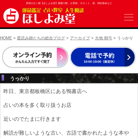
原宿の占い館【ほしよみ堂】紫微斗数、占星術、タロット、易、四柱推命など
HOME
>
星読み師たちの総合ブログ
>
アーカイブ
>
大地 朝弓
> うっかり
うっかり
昨日、東京都板橋区にある鴨書店へ
占いの本を多く取り扱うお店
近いのでたまに行きます
解読が難しいような古い、古語で書かれたような本や