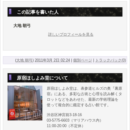
この記事を書いた人
大地 朝弓
詳しいプロフィールを見る
(
大地 朝弓
)
2011年3月 2日 02:24
|
個別ページ
|
トラックバック(0)
原宿ほしよみ堂について
原宿ほしよみ堂は、表参道ヒルズの奥『裏原
宿』にある、多彩な占術と心理を読み解くタ
ロットなどをあわせた、最新の学術理論を
使って複合的に鑑定する占い館です。
渋谷区神宮前3-18-16
03-5775-6603（マリアハウス内）
11:00-20:00（不定休）