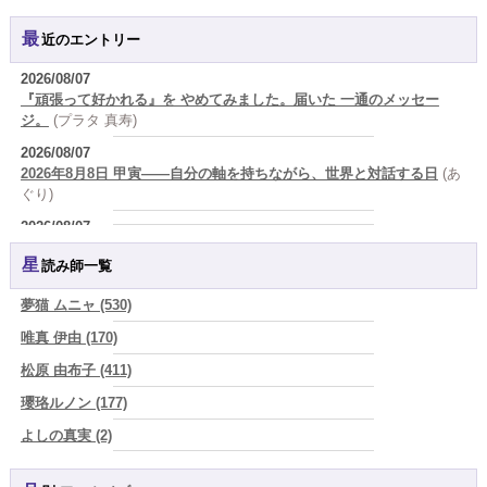
最近のエントリー
2026/08/07
『頑張って好かれる』を やめてみました。届いた 一通のメッセー
ジ。
(プラタ 真寿)
2026/08/07
2026年8月8日 甲寅――自分の軸を持ちながら、世界と対話する日
(あ
ぐり)
2026/08/07
新しいことに触れると、自分の中の回路がひらく｜好奇心を持ち続け
星読み師一覧
る楽しさ
(美月マーシャ)
2026/08/07
夢猫 ムニャ (530)
2026年8月7日 癸丑 自分を消さずに、調和を育てる日
(あぐり)
唯真 伊由 (170)
2026/08/07
松原 由布子 (411)
時間は前に進んでいく。後悔は消せないけれど未来を変えていくこと
ができる
(真巳華 - Mamika -)
瓔珞ルノン (177)
2026/08/07
よしの真実 (2)
「いいお母さん」という仮面を外した日に、鏡の中に立っていたのは
YOSHIKI (58)
誰でしたか」
(芽百マミム)