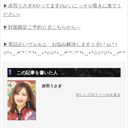
▶赤羽うさぎXやってます(/ω＼)こっそり覗きに来てく
ださい♪
▶対面鑑定ご予約☆彡こちらから～
▶電話占いヴェルニ お悩み解決します☆彡(＾ω＾)
✩*⋆¸¸.•*¨*♡*¨*•.¸¸⋆*✩✩*⋆¸¸.•*¨*♡*¨*•.¸¸⋆*✩✩*✩*⋆¸¸.•*¨*♡
この記事を書いた人
赤羽うさぎ
詳しいプロフィールを見る