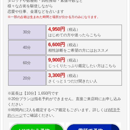
タロットや数秘術・四柱推命・紫微斗数など
様々な占術を駆使しながら
恋愛や仕事、金運などを占います
※一部の占術は生まれた時間と場所が分かる方のみになります。
4,950円
（税込）
30分
はじめての方や迷ったらこちら
6,600円
（税込）
40分
相性診断をご希望の方にはおススメ
9,900円
（税込）
60分
じっくりたっぷり鑑定したい方はこちら
3,300円
（税込）
20分
さくっと１つだけ聞きたい人
※延長は【10分】1,650円です
※20分プランは指名予約ができません。直接ご来店時にお申し込み
ください
※時間内に2人を鑑定するペア鑑定もございます。詳しくは
WEB予
約ページ
でご確認ください。