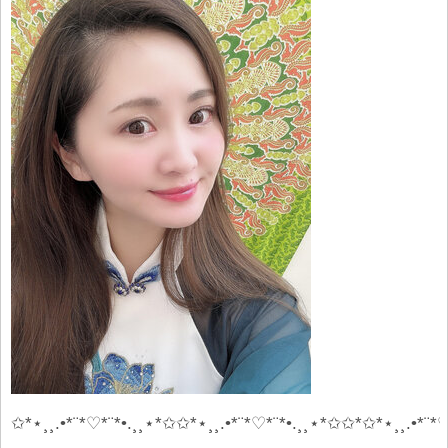
✩*⋆¸¸.•*¨*♡*¨*•.¸¸⋆*✩✩*⋆¸¸.•*¨*♡*¨*•.¸¸⋆*✩✩*✩*⋆¸¸.•*¨*♡