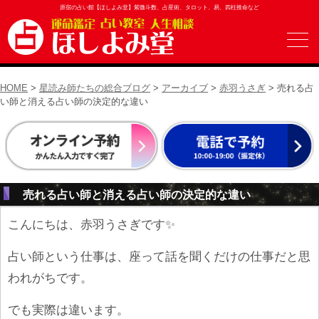
原宿の占い館【ほしよみ堂】紫微斗数、占星術、タロット、易、四柱推命など
HOME
>
星読み師たちの総合ブログ
>
アーカイブ
>
赤羽うさぎ
> 売れる占
い師と消える占い師の決定的な違い
売れる占い師と消える占い師の決定的な違い
こんにちは、赤羽うさぎです✨
占い師という仕事は、座って話を聞くだけの仕事だと思
われがちです。
でも実際は違います。