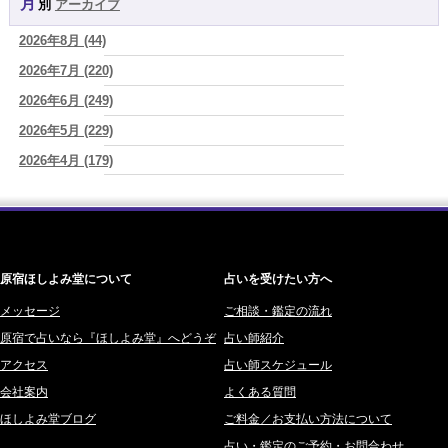
月別
アーカイブ
よみ (39)
2026/08/07
「運命の人を探して何年も迷った。でも最後に気づく…本当に人生を
2026年8月 (44)
一之森 陽柑 (26)
狂わせるのは『誰を好きになったか』ではなく、『間違ったタイミン
グを運命だと信じたこと』だった
2026年7月 (220)
(芽百マミム)
椰奈空 (64)
2026/08/06
2026年6月 (249)
ワカリミ (1)
真寿の開運Cooking 二段弁当に詰めた、調和のエネルギー。品数が
2026年5月 (229)
神楽峰ヴィスカ (10)
増える日は、心にも余裕がある証拠かもしれません
(プラタ 真寿)
2026年4月 (179)
赤羽うさぎ (341)
2026/08/06
理解されたい人ほど、相手を理解することを忘れてしまう。
(唯真 伊
2026年3月 (178)
海 (207)
由)
2026年2月 (180)
梅星沢庵 (67)
2026/08/06
2026年1月 (200)
藤間 由奈 (31)
【難しい恋愛】【既読スルー】あなたが楽しんでいるとどんな立場や
年齢でも愛されます
(紅月Luru)
原宿ほしよみ堂について
占いを受けたい方へ
2025年12月 (201)
橘メルロ (7)
2025年11月 (252)
メッセージ
ご相談・鑑定の流れ
鈴喜みわこ (8)
原宿で占いなら『ほしよみ堂』へどうぞ
占い師紹介
2025年10月 (242)
鯖ノ実 ソニン (19)
アクセス
占い師スケジュール
2025年9月 (196)
愛音ソナタ (16)
会社案内
よくある質問
2025年8月 (182)
紫村 明世 (34)
ほしよみ堂ブログ
ご料金／お支払い方法について
2025年7月 (192)
豊玉識 (2)
占い・鑑定のご予約・お問合わせ