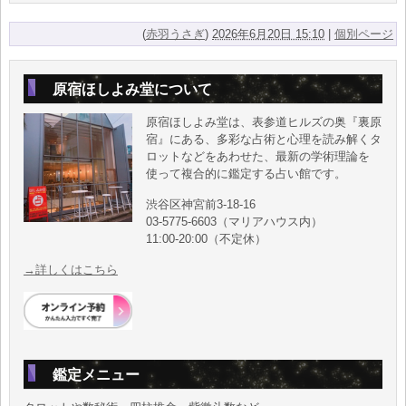
(
赤羽うさぎ
)
2026年6月20日 15:10
|
個別ページ
原宿ほしよみ堂について
原宿ほしよみ堂は、表参道ヒルズの奥『裏原
宿』にある、多彩な占術と心理を読み解くタ
ロットなどをあわせた、最新の学術理論を
使って複合的に鑑定する占い館です。
渋谷区神宮前3-18-16
03-5775-6603（マリアハウス内）
11:00-20:00（不定休）
→詳しくはこちら
鑑定メニュー