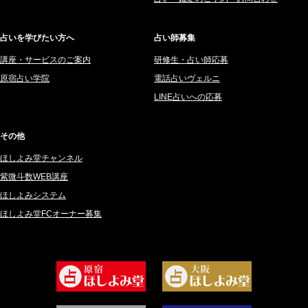
2025年6月 (126)
妙見旬香 (166)
2025年5月 (43)
サーペント (92)
占いを学びたい方へ
占い師募集
2025年4月 (68)
里村 天胡 (107)
講座・サービスのご案内
研修生・占い師応募
2025年3月 (67)
さてら (94)
原宿占い学院
電話占いヴェルニ
2025年2月 (50)
紗莉紗 もも (149)
LINE占いへの応募
2025年1月 (48)
碧斗 彩良 (343)
2024年12月 (57)
桜望巴千 (270)
その他
2024年11月 (38)
綺咲みゆき (22)
ほしよみ堂チャンネル
2024年10月 (36)
比呂 酒井 (59)
紫微斗数WEB講座
2024年9月 (39)
ロザリン (157)
ほしよみシステム
ほしよみ堂FCオーナー募集
2024年8月 (45)
坂宮 鈴果 (82)
2024年7月 (78)
白金澪羅 (80)
2024年6月 (62)
坂本レイコ (19)
2024年5月 (92)
尾羽奈美海 (95)
2024年4月 (50)
むらさきちゃん (128)