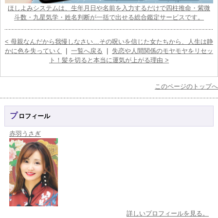
ほしよみシステムは、生年月日や名前を入力するだけで四柱推命・紫微
斗数・九星気学・姓名判断が一括で出せる総合鑑定サービスです。
< 母親なんだから我慢しなさい…その呪いを信じた女たちから、人生は静
かに色を失っていく
|
一覧へ戻る
|
失恋や人間関係のモヤモヤをリセッ
ト！髪を切ると本当に運気が上がる理由 >
このページのトップへ
プロフィール
赤羽うさぎ
詳しいプロフィールを見る。