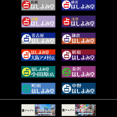
2024年3月 (49)
藻那ムール (2)
2024年2月 (40)
雪ヶ谷 モモン (4)
2024年1月 (63)
白丸モカ (180)
2023年12月 (86)
水浅葱 旬時 (150)
2023年11月 (67)
阿佐霧 峰麿 (37)
2023年10月 (36)
源 彩乃 (65)
2023年9月 (37)
美月マーシャ (212)
2023年8月 (46)
芽百マミム (739)
2023年7月 (59)
真巳華 - Mamika - (268)
2023年6月 (73)
プラタ 真寿 (164)
2023年5月 (67)
紅月Luru (4)
2023年4月 (73)
ルーカス伽豆海 (1111)
2023年3月 (92)
鈴木 リンダ (264)
2023年2月 (99)
レモネード (102)
2023年1月 (96)
才谷クララ (95)