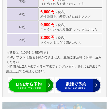
30分
はじめての方や迷ったらこちら
6,600円
（税込）
40分
相性診断をご希望の方にはおススメ
9,900円
（税込）
60分
じっくりたっぷり鑑定したい方はこちら
3,300円
（税込）
20分
さくっと１つだけ聞きたい人
※延長は【10分】1,650円です
※20分プランは指名予約ができません。直接ご来店時にお申し込み
ください
※時間内に2人を鑑定するペア鑑定もございます。詳しくは
WEB予
約ページ
でご確認ください。