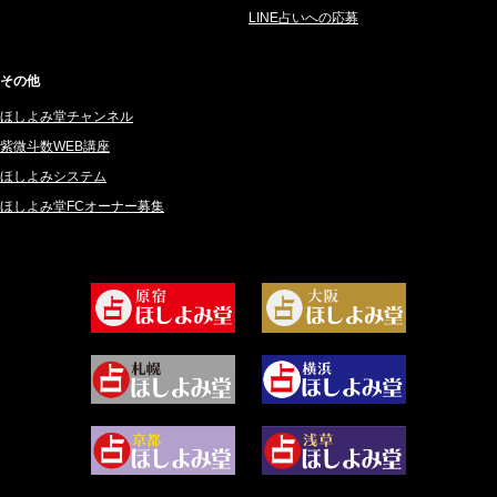
2025年2月 (50)
紗莉紗 もも (149)
LINE占いへの応募
2025年1月 (48)
碧斗 彩良 (343)
2024年12月 (57)
桜望巴千 (270)
その他
2024年11月 (38)
綺咲みゆき (22)
ほしよみ堂チャンネル
2024年10月 (36)
比呂 酒井 (59)
紫微斗数WEB講座
2024年9月 (39)
ロザリン (157)
ほしよみシステム
ほしよみ堂FCオーナー募集
2024年8月 (45)
坂宮 鈴果 (82)
2024年7月 (78)
白金澪羅 (80)
2024年6月 (62)
坂本レイコ (19)
2024年5月 (92)
尾羽奈美海 (95)
2024年4月 (50)
むらさきちゃん (128)
2024年3月 (49)
藻那ムール (2)
2024年2月 (40)
雪ヶ谷 モモン (4)
2024年1月 (63)
白丸モカ (180)
2023年12月 (86)
水浅葱 旬時 (150)