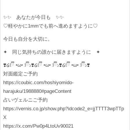
✨✨ あなたが今日も ✨✨
♡軽やかに1mmでも前へ進めますように♡
今日も自分を大切に。
✦ 同じ気持ちの誰かに届きますように ✦
❣️໒꒰ྀི •ω• ꒱ྀི১❣️໒꒰ྀི •ω• ꒱ྀི১❣️໒꒰ྀི •ω• ꒱ྀི১❣️
対面鑑定ご予約
https://coubic.com/hoshiyomido-
harajuku/1988880#pageContent
占いヴェルニご予約
https://vernis.co.jp/show.php?idcode2_e=jjTTTT3wpTTp
X
https://x.com/Pw0p4LtoUv90021