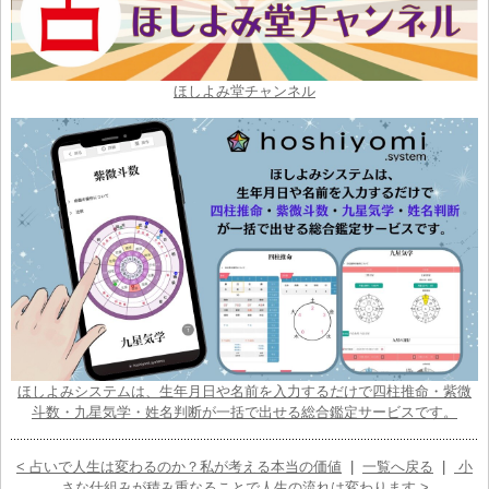
ほしよみ堂チャンネル
ほしよみシステムは、生年月日や名前を入力するだけで四柱推命・紫微
斗数・九星気学・姓名判断が一括で出せる総合鑑定サービスです。
< 占いで人生は変わるのか？私が考える本当の価値
|
一覧へ戻る
|
小
さな仕組みが積み重なることで人生の流れは変わります >