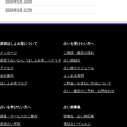
2026年5月 (229)
神楽峰ヴィスカ (10)
グを運命だと信じたこと』だった
(芽百マミム)
2026年4月 (179)
赤羽うさぎ (341)
2026/08/06
真寿の開運Cooking 二段弁当に詰めた、調和のエネルギー。品数が
2026年3月 (178)
海 (207)
増える日は、心にも余裕がある証拠かもしれません
(プラタ 真寿)
2026年2月 (180)
梅星沢庵 (67)
2026/08/06
2026年1月 (200)
藤間 由奈 (31)
理解されたい人ほど、相手を理解することを忘れてしまう。
(唯真 伊
由)
原宿ほしよみ堂について
占いを受けたい方へ
2025年12月 (201)
橘メルロ (7)
2025年11月 (252)
メッセージ
ご相談・鑑定の流れ
鈴喜みわこ (8)
原宿で占いなら『ほしよみ堂』へどうぞ
占い師紹介
2025年10月 (242)
鯖ノ実 ソニン (19)
アクセス
占い師スケジュール
2025年9月 (196)
愛音ソナタ (16)
会社案内
よくある質問
2025年8月 (182)
紫村 明世 (34)
ほしよみ堂ブログ
ご料金／お支払い方法について
2025年7月 (192)
豊玉識 (2)
占い・鑑定のご予約・お問合わせ
2025年6月 (126)
妙見旬香 (166)
2025年5月 (43)
サーペント (92)
占いを学びたい方へ
占い師募集
2025年4月 (68)
里村 天胡 (107)
講座・サービスのご案内
研修生・占い師応募
2025年3月 (67)
さてら (94)
原宿占い学院
電話占いヴェルニ