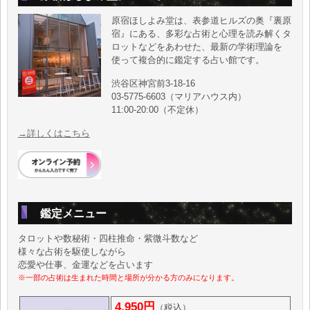
原宿ほしよみ堂は、表参道ヒルズの奥『裏原
宿』にある、多彩な占術と心理を読み解くタ
ロットなどをあわせた、最新の学術理論を
使って複合的に鑑定する占い館です。
渋谷区神宮前3-18-16
03-5775-6603（マリアハウス内）
11:00-20:00（不定休）
→詳しくはこちら
鑑定メニュー
タロットや数秘術・四柱推命・紫微斗数など
様々な占術を駆使しながら
恋愛や仕事、金運などを占います
※一部の占術は生まれた時間と場所が分かる方のみになります。
4,950円
（税込）