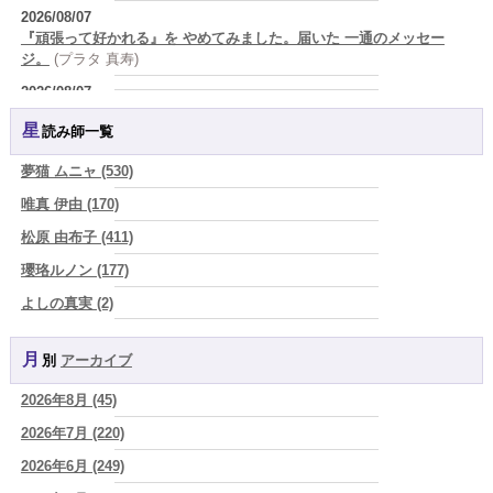
2026/08/07
『頑張って好かれる』を やめてみました。届いた 一通のメッセー
ジ。
(プラタ 真寿)
2026/08/07
2026年8月8日 甲寅――自分の軸を持ちながら、世界と対話する日
(あ
星読み師一覧
ぐり)
2026/08/07
夢猫 ムニャ (530)
新しいことに触れると、自分の中の回路がひらく｜好奇心を持ち続け
唯真 伊由 (170)
る楽しさ
(美月マーシャ)
松原 由布子 (411)
2026/08/07
2026年8月7日 癸丑 自分を消さずに、調和を育てる日
(あぐり)
瓔珞ルノン (177)
2026/08/07
よしの真実 (2)
時間は前に進んでいく。後悔は消せないけれど未来を変えていくこと
YOSHIKI (58)
ができる
(真巳華 - Mamika -)
月別
アーカイブ
よみ (39)
2026/08/07
「いいお母さん」という仮面を外した日に、鏡の中に立っていたのは
2026年8月 (45)
一之森 陽柑 (26)
誰でしたか」
(芽百マミム)
2026年7月 (220)
椰奈空 (64)
2026/08/07
「運命の人を探して何年も迷った。でも最後に気づく…本当に人生を
2026年6月 (249)
ワカリミ (1)
狂わせるのは『誰を好きになったか』ではなく、『間違ったタイミン