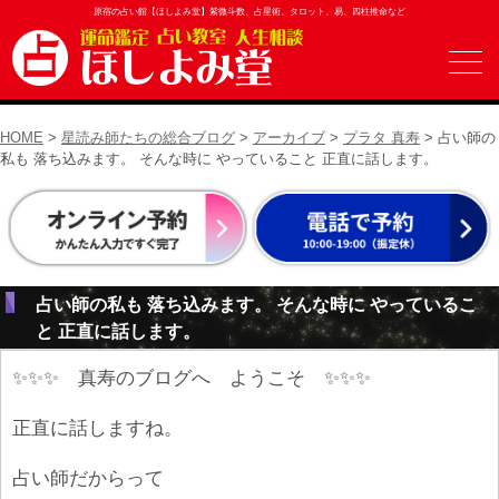
原宿の占い館【ほしよみ堂】紫微斗数、占星術、タロット、易、四柱推命など
HOME
>
星読み師たちの総合ブログ
>
アーカイブ
>
プラタ 真寿
> 占い師の
私も 落ち込みます。 そんな時に やっていること 正直に話します。
占い師の私も 落ち込みます。 そんな時に やっているこ
と 正直に話します。
✨✨✨ 真寿のブログへ ようこそ ✨✨✨
正直に話しますね。
占い師だからって