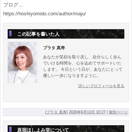
ブログ…
https://hoshiyomido.com/author/maju/
この記事を書いた人
プラタ 真寿
あなたが笑顔を取り戻し、自分らしく歩ん
でいける時間を、心を込めてサポートいた
します。 今日という日が、あなたにとって
優しい一歩になりますように。
詳しいプロフィールを見る
(
プラタ 真寿
)
2026年6月11日 10:27
|
個別ページ
原宿ほしよみ堂について