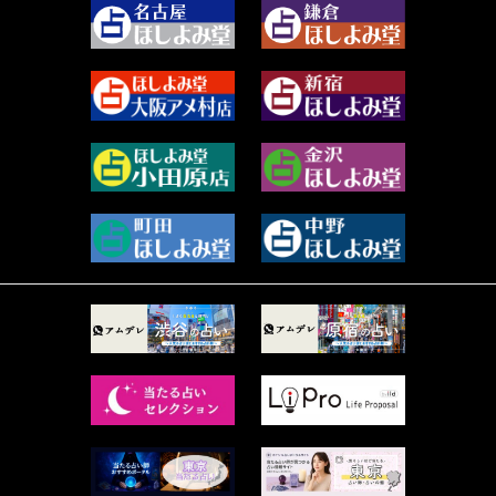
2023年11月 (67)
阿佐霧 峰麿 (37)
2023年10月 (36)
源 彩乃 (65)
2023年9月 (37)
美月マーシャ (212)
2023年8月 (46)
芽百マミム (739)
2023年7月 (59)
真巳華 - Mamika - (268)
2023年6月 (73)
プラタ 真寿 (165)
2023年5月 (67)
紅月Luru (4)
2023年4月 (73)
ルーカス伽豆海 (1111)
2023年3月 (92)
鈴木 リンダ (264)
2023年2月 (99)
レモネード (102)
2023年1月 (96)
才谷クララ (95)
2022年12月 (72)
木杉泉風 (116)
2022年11月 (72)
桐野有民 (31)
2022年10月 (87)
月夜巳キメラ (4)
2022年9月 (85)
菊地柚姫 (78)