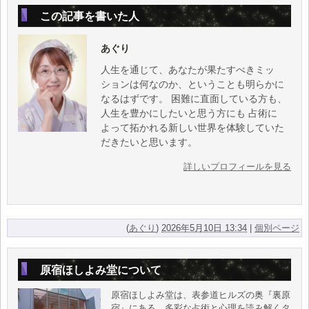
この記事を書いた人
あぐり
人生を通じて、あなたが果たすべきミッ
ションは何なのか、ということも明らかに
なるはずです。 困難に直面している方も、
人生を豊かにしたいと思う方にも 占術に
よって拓かれる新しい世界を体験していた
だきたいと思います。
詳しいプロフィールを見る
(
あぐり
)
2026年5月10日 13:34
|
個別ページ
原宿ほしよみ堂について
原宿ほしよみ堂は、表参道ヒルズの奥『裏原
宿』にある、多彩な占術と心理を読み解くタ