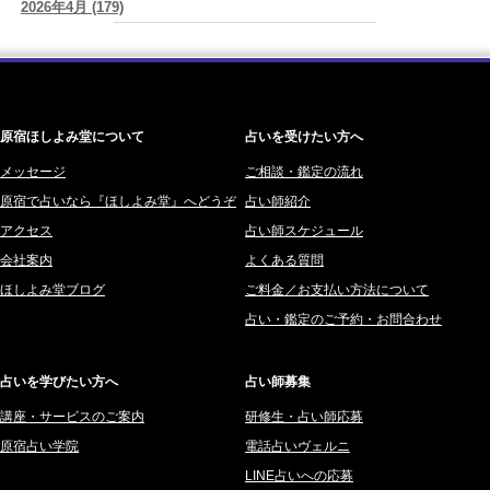
2026年4月 (179)
赤羽うさぎ (341)
2026/08/05
「言うことを聞かない子」に、どう伝える？｜紫微斗数でわかる子ど
2026年3月 (178)
海 (207)
もの特性
(美月マーシャ)
2026年2月 (180)
梅星沢庵 (67)
2026/08/05
2026年1月 (200)
藤間 由奈 (31)
紫微斗数で親子問題の原因がわかり腑におちた【育児の悩み】
(紅月
Luru)
原宿ほしよみ堂について
占いを受けたい方へ
2025年12月 (201)
橘メルロ (7)
2025年11月 (252)
メッセージ
ご相談・鑑定の流れ
鈴喜みわこ (8)
原宿で占いなら『ほしよみ堂』へどうぞ
占い師紹介
2025年10月 (242)
鯖ノ実 ソニン (19)
アクセス
占い師スケジュール
2025年9月 (196)
愛音ソナタ (16)
会社案内
よくある質問
2025年8月 (182)
紫村 明世 (34)
ほしよみ堂ブログ
ご料金／お支払い方法について
2025年7月 (192)
豊玉識 (2)
占い・鑑定のご予約・お問合わせ
2025年6月 (126)
妙見旬香 (166)
2025年5月 (43)
サーペント (92)
占いを学びたい方へ
占い師募集
2025年4月 (68)
里村 天胡 (107)
講座・サービスのご案内
研修生・占い師応募
2025年3月 (67)
さてら (94)
原宿占い学院
電話占いヴェルニ
2025年2月 (50)
紗莉紗 もも (149)
LINE占いへの応募