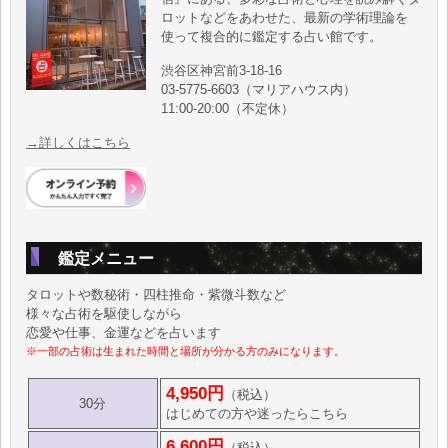
ロットなどをあわせた、最新の学術理論を
使って複合的に鑑定する占い館です。
渋谷区神宮前3-18-16
03-5775-6603（マリアハウス内）
11:00-20:00（不定休）
→詳しくはこちら
鑑定メニュー
タロットや数秘術・四柱推命・紫微斗数など
様々な占術を駆使しながら
恋愛や仕事、金運などを占います
※一部の占術は生まれた時間と場所が分かる方のみになります。
4,950円
（税込）
30分
はじめての方や迷ったらこちら
6,600円
（税込）