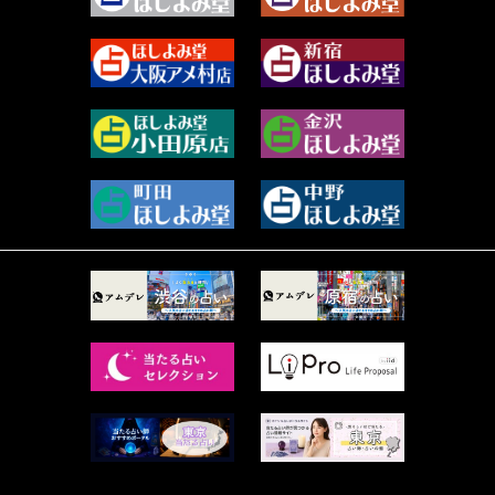
2023年10月 (36)
源 彩乃 (65)
2023年9月 (37)
美月マーシャ (211)
2023年8月 (46)
芽百マミム (737)
2023年7月 (59)
真巳華 - Mamika - (267)
2023年6月 (73)
プラタ 真寿 (164)
2023年5月 (67)
紅月Luru (4)
2023年4月 (73)
ルーカス伽豆海 (1111)
2023年3月 (92)
鈴木 リンダ (264)
2023年2月 (99)
レモネード (102)
2023年1月 (96)
才谷クララ (95)
2022年12月 (72)
木杉泉風 (116)
2022年11月 (72)
桐野有民 (31)
2022年10月 (87)
月夜巳キメラ (4)
2022年9月 (85)
菊地柚姫 (78)
2022年8月 (89)
鍋島菊歌 (319)