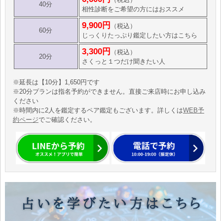
40分
相性診断をご希望の方にはおススメ
9,900円
（税込）
60分
じっくりたっぷり鑑定したい方はこちら
3,300円
（税込）
20分
さくっと１つだけ聞きたい人
※延長は【10分】1,650円です
※20分プランは指名予約ができません。直接ご来店時にお申し込み
ください
※時間内に2人を鑑定するペア鑑定もございます。詳しくは
WEB予
約ページ
でご確認ください。