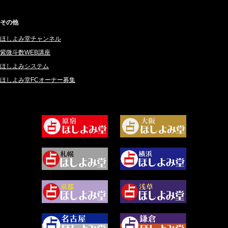
2025年1月 (48)
碧斗 彩良 (343)
2024年12月 (57)
桜望巴千 (270)
その他
2024年11月 (38)
綺咲みゆき (22)
ほしよみ堂チャンネル
2024年10月 (36)
比呂 酒井 (59)
紫微斗数WEB講座
2024年9月 (39)
ロザリン (157)
ほしよみシステム
ほしよみ堂FCオーナー募集
2024年8月 (45)
坂宮 鈴果 (82)
2024年7月 (78)
白金澪羅 (80)
2024年6月 (62)
坂本レイコ (19)
2024年5月 (92)
尾羽奈美海 (95)
2024年4月 (50)
むらさきちゃん (128)
2024年3月 (49)
藻那ムール (2)
2024年2月 (40)
雪ヶ谷 モモン (4)
2024年1月 (63)
白丸モカ (180)
2023年12月 (86)
水浅葱 旬時 (150)
2023年11月 (67)
阿佐霧 峰麿 (37)