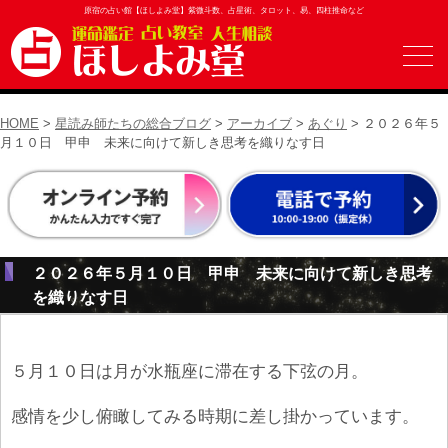
原宿の占い館【ほしよみ堂】紫微斗数、占星術、タロット、易、四柱推命など
HOME
>
星読み師たちの総合ブログ
>
アーカイブ
>
あぐり
> ２０２６年５
月１０日 甲申 未来に向けて新しき思考を織りなす日
２０２６年５月１０日 甲申 未来に向けて新しき思考
を織りなす日
５月１０日は月が水瓶座に滞在する下弦の月。
感情を少し俯瞰してみる時期に差し掛かっています。