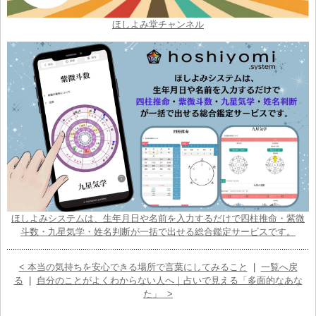
ほしよみ堂チャンネル
ほしよみシステムは、生年月日や名前を入力するだけで四柱推命・紫微
斗数・九星気学・姓名判断が一括で出せる総合鑑定サービスです。
< 本当の気持ちを安心できる場所で言葉にしてみること
|
一覧へ戻
る
|
自分のことがよくわからない人へ｜占いで見える「多面的なあな
た」 >