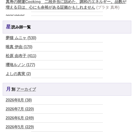
真寿の開運Cooking 二段弁当に詰めた、調和のエネルギー。品数が
増える日は、心にも余裕がある証拠かもしれません
(プラタ 真寿)
2026/08/06
理解されたい人ほど、相手を理解することを忘れてしまう。
(唯真 伊
星読み師一覧
由)
2026/08/06
夢猫 ムニャ (530)
【難しい恋愛】【既読スルー】あなたが楽しんでいるとどんな立場や
唯真 伊由 (170)
年齢でも愛されます
(紅月Luru)
松原 由布子 (411)
2026/08/06
「優しい人ほど幸せになる』なんて、誰が流した綺麗事？都合よく消
瓔珞ルノン (177)
費される人だけが最後に泣く世界」
(芽百マミム)
よしの真実 (2)
2026/08/06
YOSHIKI (58)
好きだけでは続かない。それでも離れられない人を愛と呼ぶほど、人
は自分を壊していく
(芽百マミム)
月別
アーカイブ
よみ (39)
2026/08/06
2026年8月 (38)
一之森 陽柑 (26)
2026年8月6日 壬子 真冬の海のように、自分の道を切り拓く日
(あぐ
り)
2026年7月 (220)
椰奈空 (64)
2026/08/05
2026年6月 (249)
ワカリミ (1)
占いが教えてくれたのは、答えじゃなくて勇気だったお話
(プラタ 真
2026年5月 (229)
神楽峰ヴィスカ (10)
寿)