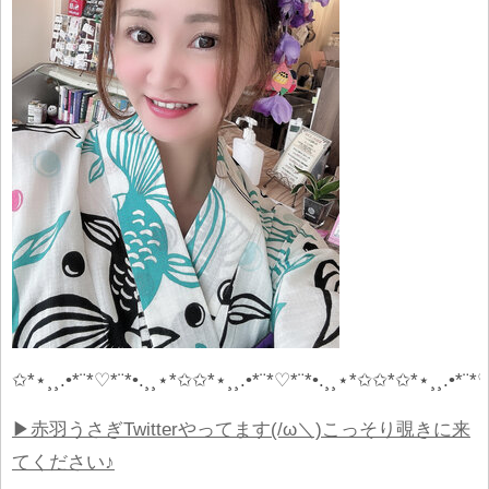
✩*⋆¸¸.•*¨*♡*¨*•.¸¸⋆*✩✩*⋆¸¸.•*¨*♡*¨*•.¸¸⋆*✩✩*✩*⋆¸¸.•*¨*♡
▶赤羽うさぎTwitterやってます(/ω＼)こっそり覗きに来
てください♪