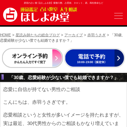
原宿の占い館【ほしよみ堂】紫微斗数、占星術、タロット、易、四柱推命など
HOME
>
星読み師たちの総合ブログ
>
アーカイブ
>
赤羽うさぎ
> 「30歳、
恋愛経験が少ない僕でも結婚できますか？」
「30歳、恋愛経験が少ない僕でも結婚できますか？」
恋愛に自信が持てない男性のご相談
こんにちは、赤羽うさぎです。
恋愛相談というと女性が多いイメージを持たれますが、
実は最近、30代男性からのご相談もかなり増えていま