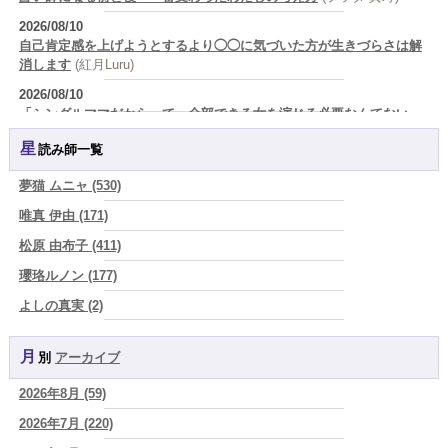
2026/08/10
自己肯定感を上げようとするより◯◯に気づいた方が生きづらさは解
消します
(紅月Luru)
2026/08/10
「シングルママだからって、全部できる女を演じる必要なんてない。
家事も育児も仕事も完璧にこなして、最後に倒れるくらいなら、私は
星読み師一覧
堂々と手を抜く」
(芽百マミム)
2026/08/10
夢猫 ムニャ (530)
誰かに好かれるために、自分を小さくして生きるくらいなら、嫌われ
唯真 伊由 (171)
たっていい。人生の最後に『私は私だった』と言えるほうが、ずっと
かっこいい
(芽百マミム)
松原 由布子 (411)
2026/08/10
瓔珞ルノン (177)
2026年8月10日 丙辰 自分の可能性を自然のままに表現する日
(あぐ
よしの真実 (2)
り)
YOSHIKI (58)
2026/08/09
真寿の本音日記 捨てられなかった箱と、 手放せなかった私
(プラタ
月別
アーカイブ
よみ (39)
真寿)
2026年8月 (59)
一之森 陽柑 (26)
2026/08/09
「どちらが正解？」と迷ったとき、占いで見つけたいもの
2026年7月 (220)
(美月マー
椰奈空 (64)
シャ)