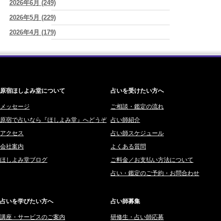
2026年6月 (249)
ワカリミ (1)
2026/08/09
2026年5月 (229)
神楽峰ヴィスカ (10)
答えを急がない恋ほど、長く続く。
(唯真 伊由)
2026年4月 (179)
赤羽うさぎ (341)
2026/08/09
人生は、いつか終わるのだから未来への準備が今日を豊かにする
(真
2026年3月 (178)
海 (207)
巳華 - Mamika -)
2026年2月 (180)
梅星沢庵 (67)
2026/08/09
2026年1月 (200)
藤間 由奈 (31)
「子どもがいるから仕方ない」を免罪符にするのは、今日でやめた…
シンママになった私が、いい母親を演じることをやめた夜の話
(芽百
原宿ほしよみ堂について
占いを受けたい方へ
2025年12月 (201)
橘メルロ (7)
マミム)
2025年11月 (252)
メッセージ
ご相談・鑑定の流れ
鈴喜みわこ (8)
原宿で占いなら『ほしよみ堂』へどうぞ
占い師紹介
2025年10月 (242)
鯖ノ実 ソニン (19)
アクセス
占い師スケジュール
2025年9月 (196)
愛音ソナタ (16)
会社案内
よくある質問
2025年8月 (182)
紫村 明世 (34)
ほしよみ堂ブログ
ご料金／お支払い方法について
2025年7月 (192)
豊玉識 (2)
占い・鑑定のご予約・お問合わせ
2025年6月 (126)
妙見旬香 (166)
2025年5月 (43)
サーペント (92)
占いを学びたい方へ
占い師募集
2025年4月 (68)
里村 天胡 (107)
講座・サービスのご案内
研修生・占い師応募