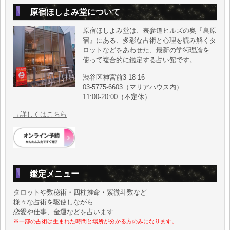
原宿ほしよみ堂について
原宿ほしよみ堂は、表参道ヒルズの奥『裏原
宿』にある、多彩な占術と心理を読み解くタ
ロットなどをあわせた、最新の学術理論を
使って複合的に鑑定する占い館です。
渋谷区神宮前3-18-16
03-5775-6603（マリアハウス内）
11:00-20:00（不定休）
→詳しくはこちら
鑑定メニュー
タロットや数秘術・四柱推命・紫微斗数など
様々な占術を駆使しながら
恋愛や仕事、金運などを占います
※一部の占術は生まれた時間と場所が分かる方のみになります。