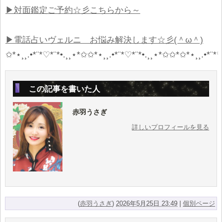
▶対面鑑定ご予約☆彡こちらから～
▶電話占いヴェルニ お悩み解決します☆彡(＾ω＾)
✩*⋆¸¸.•*¨*♡*¨*•.¸¸⋆*✩✩*⋆¸¸.•*¨*♡*¨*•.¸¸⋆*✩✩*✩*⋆¸¸.•*¨*♡
この記事を書いた人
赤羽うさぎ
詳しいプロフィールを見る
(
赤羽うさぎ
)
2026年5月25日 23:49
|
個別ページ