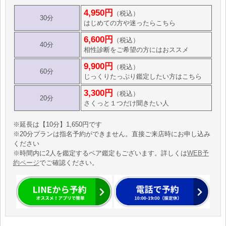
4,950円
（税込）
30分
はじめての方や迷ったらこちら
6,600円
（税込）
40分
相性診断をご希望の方にはおススメ
9,900円
（税込）
60分
じっくりたっぷり鑑定したい方はこちら
3,300円
（税込）
20分
さくっと１つだけ聞きたい人
※延長は【10分】1,650円です
※20分プランは指名予約ができません。直接ご来店時にお申し込み
ください
※時間内に2人を鑑定するペア鑑定もございます。詳しくは
WEB予
約ページ
でご確認ください。