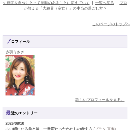
< 時間を自分にとって意味のあることに変えていく
|
一覧へ戻る
|
プロ
が教える「大殺界（空亡）」の本当の過ごし方 >
このページのトップへ
プロフィール
赤羽うさぎ
詳しいプロフィールを見る。
最近のエントリー
2026/08/10
占い師になる前と後 一番変わったわたしの考え方
(プラタ 真寿)