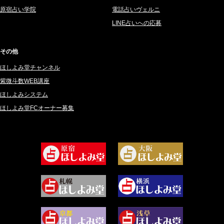
2025年3月 (67)
さてら (94)
原宿占い学院
電話占いヴェルニ
2025年2月 (50)
紗莉紗 もも (149)
LINE占いへの応募
2025年1月 (48)
碧斗 彩良 (343)
2024年12月 (57)
桜望巴千 (270)
その他
2024年11月 (38)
綺咲みゆき (22)
ほしよみ堂チャンネル
2024年10月 (36)
比呂 酒井 (59)
紫微斗数WEB講座
2024年9月 (39)
ロザリン (157)
ほしよみシステム
ほしよみ堂FCオーナー募集
2024年8月 (45)
坂宮 鈴果 (82)
2024年7月 (78)
白金澪羅 (80)
2024年6月 (62)
坂本レイコ (19)
2024年5月 (92)
尾羽奈美海 (95)
2024年4月 (50)
むらさきちゃん (128)
2024年3月 (49)
藻那ムール (2)
2024年2月 (40)
雪ヶ谷 モモン (4)
2024年1月 (63)
白丸モカ (180)