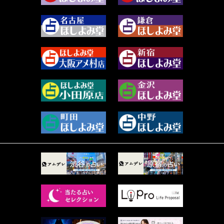
2023年12月 (86)
水浅葱 旬時 (150)
2023年11月 (67)
阿佐霧 峰麿 (37)
2023年10月 (36)
源 彩乃 (65)
2023年9月 (37)
美月マーシャ (213)
2023年8月 (46)
芽百マミム (745)
2023年7月 (59)
真巳華 - Mamika - (269)
2023年6月 (73)
プラタ 真寿 (167)
2023年5月 (67)
紅月Luru (6)
2023年4月 (73)
ルーカス伽豆海 (1111)
2023年3月 (92)
鈴木 リンダ (264)
2023年2月 (99)
レモネード (102)
2023年1月 (96)
才谷クララ (95)
2022年12月 (72)
木杉泉風 (116)
2022年11月 (72)
桐野有民 (31)
2022年10月 (87)
月夜巳キメラ (4)