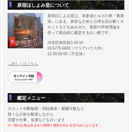
原宿ほしよみ堂について
原宿ほしよみ堂は、表参道ヒルズの奥『裏原
宿』にある、多彩な占術と心理を読み解くタ
ロットなどをあわせた、最新の学術理論を
使って複合的に鑑定する占い館です。
渋谷区神宮前3-18-16
03-5775-6603（マリアハウス内）
11:00-20:00（不定休）
→詳しくはこちら
鑑定メニュー
タロットや数秘術・四柱推命・紫微斗数など
様々な占術を駆使しながら
恋愛や仕事、金運などを占います
※一部の占術は生まれた時間と場所が分かる方のみになります。