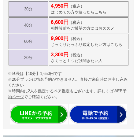
4,950円
（税込）
30分
はじめての方や迷ったらこちら
6,600円
（税込）
40分
相性診断をご希望の方にはおススメ
9,900円
（税込）
60分
じっくりたっぷり鑑定したい方はこちら
3,300円
（税込）
20分
さくっと１つだけ聞きたい人
※延長は【10分】1,650円です
※20分プランは指名予約ができません。直接ご来店時にお申し込み
ください
※時間内に2人を鑑定するペア鑑定もございます。詳しくは
WEB予
約ページ
でご確認ください。