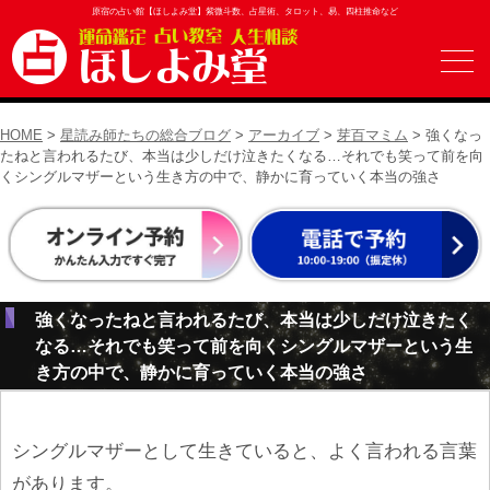
原宿の占い館【ほしよみ堂】紫微斗数、占星術、タロット、易、四柱推命など
HOME
>
星読み師たちの総合ブログ
>
アーカイブ
>
芽百マミム
> 強くなっ
たねと言われるたび、本当は少しだけ泣きたくなる…それでも笑って前を向
くシングルマザーという生き方の中で、静かに育っていく本当の強さ
強くなったねと言われるたび、本当は少しだけ泣きたく
なる…それでも笑って前を向くシングルマザーという生
き方の中で、静かに育っていく本当の強さ
シングルマザーとして生きていると、よく言われる言葉
があります。