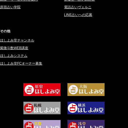
2025年3月 (67)
さてら (94)
原宿占い学院
電話占いヴェルニ
2025年2月 (50)
紗莉紗 もも (149)
LINE占いへの応募
2025年1月 (48)
碧斗 彩良 (343)
2024年12月 (57)
桜望巴千 (270)
その他
2024年11月 (38)
綺咲みゆき (22)
ほしよみ堂チャンネル
2024年10月 (36)
比呂 酒井 (59)
紫微斗数WEB講座
2024年9月 (39)
ロザリン (157)
ほしよみシステム
ほしよみ堂FCオーナー募集
2024年8月 (45)
坂宮 鈴果 (82)
2024年7月 (78)
白金澪羅 (80)
2024年6月 (62)
坂本レイコ (19)
2024年5月 (92)
尾羽奈美海 (95)
2024年4月 (50)
むらさきちゃん (128)
2024年3月 (49)
藻那ムール (2)
2024年2月 (40)
雪ヶ谷 モモン (4)
2024年1月 (63)
白丸モカ (180)