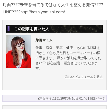
対面????未来を当てるではなく人生を整える発信????
LINE????http://hoshiyomishi.com/
この記事を書いた人
芽百マミム
仕事、恋愛、美容、健康、あらゆる経験を
活かして心も見た目もコーディネートの様
に導きます。 温かい波動を受け取ってくだ
さい♡ 誠心誠意、鑑定させていただきま
す。
詳しいプロフィールを見る
(
芽百マミム
)
2026年3月16日 01:46
|
個別ページ