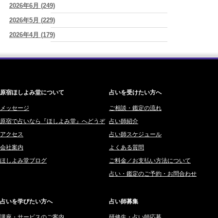
2026/08/05
2026年6月 (249)
ワカリミ (1)
紫微斗数で親子問題の原因がわかり腑におちた【育児の悩み】
(紅月
2026年5月 (229)
神楽峰ヴィスカ (10)
Luru)
2026年4月 (179)
赤羽うさぎ (341)
2026/08/05
YouTube恋愛3択リーディング動画ばかりみてしまう時は
(紅月Luru)
2026年3月 (178)
海 (207)
2026/08/05
2026年2月 (180)
梅星沢庵 (67)
才能ではなくて習慣～毎日の言葉・毎日の選択が人生をつくる～
(真
2026年1月 (200)
藤間 由奈 (31)
巳華 - Mamika -)
原宿ほしよみ堂について
占いを受けたい方へ
2025年12月 (201)
橘メルロ (7)
2025年11月 (252)
メッセージ
ご相談・鑑定の流れ
鈴喜みわこ (8)
原宿で占いなら『ほしよみ堂』へどうぞ
占い師紹介
2025年10月 (242)
鯖ノ実 ソニン (19)
アクセス
占い師スケジュール
2025年9月 (196)
愛音ソナタ (16)
会社案内
よくある質問
2025年8月 (182)
紫村 明世 (34)
ほしよみ堂ブログ
ご料金／お支払い方法について
2025年7月 (192)
豊玉識 (2)
占い・鑑定のご予約・お問合わせ
2025年6月 (126)
妙見旬香 (166)
2025年5月 (43)
サーペント (92)
占いを学びたい方へ
占い師募集
2025年4月 (68)
里村 天胡 (107)
講座・サービスのご案内
研修生・占い師応募