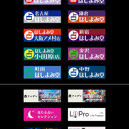
2023年12月 (86)
水浅葱 旬時 (150)
2023年11月 (67)
阿佐霧 峰麿 (37)
2023年10月 (36)
源 彩乃 (65)
2023年9月 (37)
美月マーシャ (211)
2023年8月 (46)
芽百マミム (737)
2023年7月 (59)
真巳華 - Mamika - (267)
2023年6月 (73)
プラタ 真寿 (163)
2023年5月 (67)
紅月Luru (4)
2023年4月 (73)
ルーカス伽豆海 (1111)
2023年3月 (92)
鈴木 リンダ (264)
2023年2月 (99)
レモネード (102)
2023年1月 (96)
才谷クララ (95)
2022年12月 (72)
木杉泉風 (116)
2022年11月 (72)
桐野有民 (31)
2022年10月 (87)
月夜巳キメラ (4)