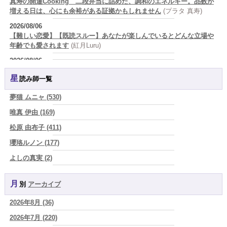
真寿の開運Cooking 二段弁当に詰めた、調和のエネルギー。品数が
増える日は、心にも余裕がある証拠かもしれません
(プラタ 真寿)
2026/08/06
【難しい恋愛】【既読スルー】あなたが楽しんでいるとどんな立場や
年齢でも愛されます
(紅月Luru)
2026/08/06
「優しい人ほど幸せになる』なんて、誰が流した綺麗事？都合よく消
星読み師一覧
費される人だけが最後に泣く世界」
(芽百マミム)
2026/08/06
夢猫 ムニャ (530)
好きだけでは続かない。それでも離れられない人を愛と呼ぶほど、人
唯真 伊由 (169)
は自分を壊していく
(芽百マミム)
松原 由布子 (411)
2026/08/06
2026年8月6日 壬子 真冬の海のように、自分の道を切り拓く日
(あぐ
瓔珞ルノン (177)
り)
よしの真実 (2)
2026/08/05
YOSHIKI (58)
占いが教えてくれたのは、答えじゃなくて勇気だったお話
(プラタ 真
寿)
月別
アーカイブ
よみ (39)
2026/08/05
2026年8月 (36)
一之森 陽柑 (26)
「言うことを聞かない子」に、どう伝える？｜紫微斗数でわかる子ど
もの特性
2026年7月 (220)
(美月マーシャ)
椰奈空 (64)