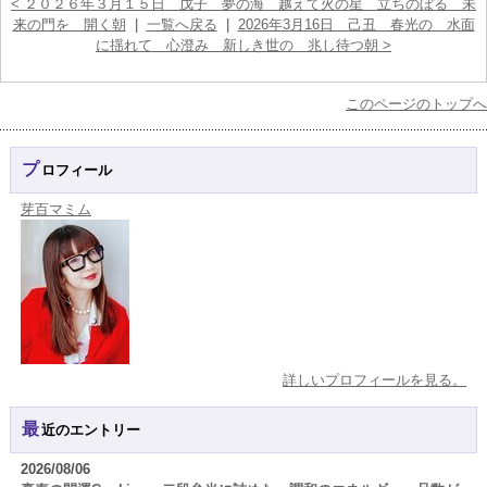
< ２０２６年３月１５日 戊子 夢の海 越えて火の星 立ちのぼる 未
来の門を 開く朝
|
一覧へ戻る
|
2026年3月16日 己丑 春光の 水面
に揺れて 心澄み 新しき世の 兆し待つ朝 >
このページのトップへ
プロフィール
芽百マミム
詳しいプロフィールを見る。
最近のエントリー
2026/08/06