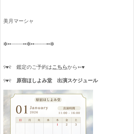
美月マーシャ
✼••┈┈┈┈••✼••┈┈┈┈••✼
୨♥୧
鑑定のご予約は
こちら
から➳♥
୨♥୧
原宿ほしよみ堂 出演スケジュール