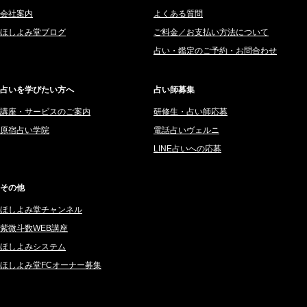
愛音ソナタ (16)
会社案内
よくある質問
2025年8月 (182)
紫村 明世 (34)
ほしよみ堂ブログ
ご料金／お支払い方法について
2025年7月 (192)
豊玉識 (2)
占い・鑑定のご予約・お問合わせ
2025年6月 (126)
妙見旬香 (166)
2025年5月 (43)
サーペント (92)
占いを学びたい方へ
占い師募集
2025年4月 (68)
里村 天胡 (107)
講座・サービスのご案内
研修生・占い師応募
2025年3月 (67)
さてら (94)
原宿占い学院
電話占いヴェルニ
2025年2月 (50)
紗莉紗 もも (149)
LINE占いへの応募
2025年1月 (48)
碧斗 彩良 (343)
2024年12月 (57)
桜望巴千 (270)
その他
2024年11月 (38)
綺咲みゆき (22)
ほしよみ堂チャンネル
2024年10月 (36)
比呂 酒井 (59)
紫微斗数WEB講座
2024年9月 (39)
ロザリン (157)
ほしよみシステム
ほしよみ堂FCオーナー募集
2024年8月 (45)
坂宮 鈴果 (82)
2024年7月 (78)
白金澪羅 (80)