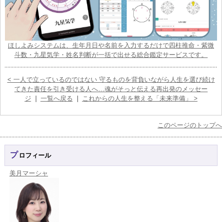
ほしよみシステムは、生年月日や名前を入力するだけで四柱推命・紫微
斗数・九星気学・姓名判断が一括で出せる総合鑑定サービスです。
< 一人で立っているのではない 守るものを背負いながら人生を選び続け
てきた責任を引き受ける人へ…魂がそっと伝える再出発のメッセー
ジ
|
一覧へ戻る
|
これからの人生を整える「未来準備」 >
このページのトップへ
プロフィール
美月マーシャ