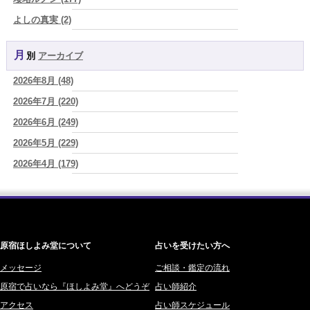
2026/08/07
よしの真実 (2)
2026年8月8日 甲寅――自分の軸を持ちながら、世界と対話する日
(あ
YOSHIKI (58)
ぐり)
月別
アーカイブ
よみ (39)
2026/08/07
新しいことに触れると、自分の中の回路がひらく｜好奇心を持ち続け
2026年8月 (48)
一之森 陽柑 (26)
る楽しさ
(美月マーシャ)
2026年7月 (220)
椰奈空 (64)
2026/08/07
2026年8月7日 癸丑 自分を消さずに、調和を育てる日
2026年6月 (249)
(あぐり)
ワカリミ (1)
2026/08/07
2026年5月 (229)
神楽峰ヴィスカ (10)
時間は前に進んでいく。後悔は消せないけれど未来を変えていくこと
2026年4月 (179)
赤羽うさぎ (341)
ができる
(真巳華 - Mamika -)
2026年3月 (178)
海 (207)
2026/08/07
「いいお母さん」という仮面を外した日に、鏡の中に立っていたのは
2026年2月 (180)
梅星沢庵 (67)
誰でしたか」
(芽百マミム)
2026年1月 (200)
藤間 由奈 (31)
原宿ほしよみ堂について
占いを受けたい方へ
2025年12月 (201)
橘メルロ (7)
2025年11月 (252)
メッセージ
ご相談・鑑定の流れ
鈴喜みわこ (8)
原宿で占いなら『ほしよみ堂』へどうぞ
占い師紹介
2025年10月 (242)
鯖ノ実 ソニン (19)
アクセス
占い師スケジュール
2025年9月 (196)