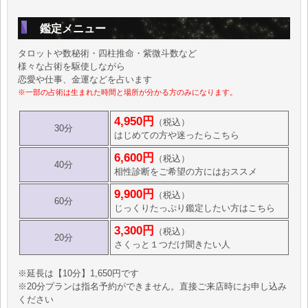
鑑定メニュー
タロットや数秘術・四柱推命・紫微斗数など
様々な占術を駆使しながら
恋愛や仕事、金運などを占います
※一部の占術は生まれた時間と場所が分かる方のみになります。
4,950円
（税込）
30分
はじめての方や迷ったらこちら
6,600円
（税込）
40分
相性診断をご希望の方にはおススメ
9,900円
（税込）
60分
じっくりたっぷり鑑定したい方はこちら
3,300円
（税込）
20分
さくっと１つだけ聞きたい人
※延長は【10分】1,650円です
※20分プランは指名予約ができません。直接ご来店時にお申し込み
ください