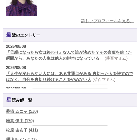
詳しいプロフィールを見る。
最近のエントリー
2026/08/08
「母親になったら女は終わり』なんて誰が決めた？その言葉を信じた
瞬間から、あなたの人生は他人の脚本になっている」
(芽百マミム)
2026/08/08
「人生が変わらない人には、ある共通点がある 裏切った人を許すので
はなく、自分を裏切り続けることをやめない人
(芽百マミム)
2026/08/08
生きづらさと恋愛の悩みを繰り返すあなたへ
(紅月Luru)
星読み師一覧
2026/08/08
真寿の開運Cooking 鮭が教えてくれた、"積み重ねた先にある豊か
夢猫 ムニャ (530)
さ"
(プラタ 真寿)
唯真 伊由 (170)
2026/08/07
松原 由布子 (411)
『頑張って好かれる』を やめてみました。届いた 一通のメッセー
ジ。
(プラタ 真寿)
瓔珞ルノン (177)