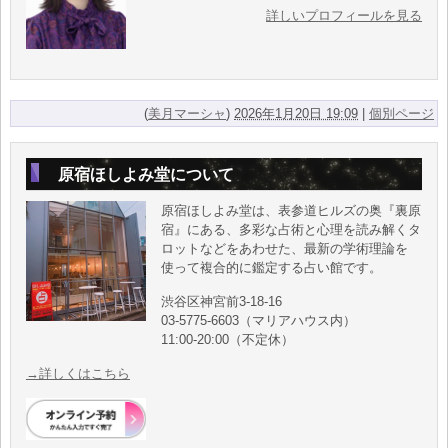
詳しいプロフィールを見る
(
美月マーシャ
)
2026年1月20日 19:09
|
個別ページ
原宿ほしよみ堂について
原宿ほしよみ堂は、表参道ヒルズの奥『裏原
宿』にある、多彩な占術と心理を読み解くタ
ロットなどをあわせた、最新の学術理論を
使って複合的に鑑定する占い館です。
渋谷区神宮前3-18-16
03-5775-6603（マリアハウス内）
11:00-20:00（不定休）
→詳しくはこちら