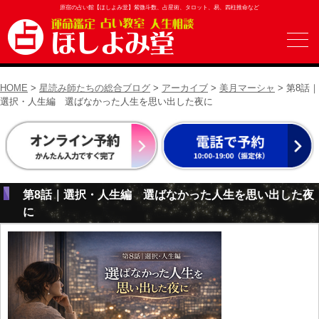
原宿の占い館【ほしよみ堂】紫微斗数、占星術、タロット、易、四柱推命など
HOME
>
星読み師たちの総合ブログ
>
アーカイブ
>
美月マーシャ
> 第8話｜
選択・人生編 選ばなかった人生を思い出した夜に
第8話｜選択・人生編 選ばなかった人生を思い出した夜
に