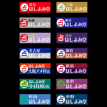
2024年6月 (62)
坂本レイコ (19)
2024年5月 (92)
尾羽奈美海 (95)
2024年4月 (50)
むらさきちゃん (128)
2024年3月 (49)
藻那ムール (2)
2024年2月 (40)
雪ヶ谷 モモン (4)
2024年1月 (63)
白丸モカ (180)
2023年12月 (86)
水浅葱 旬時 (150)
2023年11月 (67)
阿佐霧 峰麿 (37)
2023年10月 (36)
源 彩乃 (65)
2023年9月 (37)
美月マーシャ (212)
2023年8月 (46)
芽百マミム (741)
2023年7月 (59)
真巳華 - Mamika - (268)
2023年6月 (73)
プラタ 真寿 (165)
2023年5月 (67)
紅月Luru (5)
2023年4月 (73)
ルーカス伽豆海 (1111)