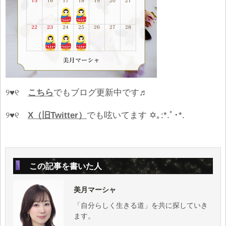
୨♥୧
こちら
でもブログ更新中です♬
୨♥୧
X（旧Twitter）
でも呟いてます ✡｡:*.ﾟ･*.
この記事を書いた人
美月マーシャ
「自分らしく生きる道」を共に探していき
ます。