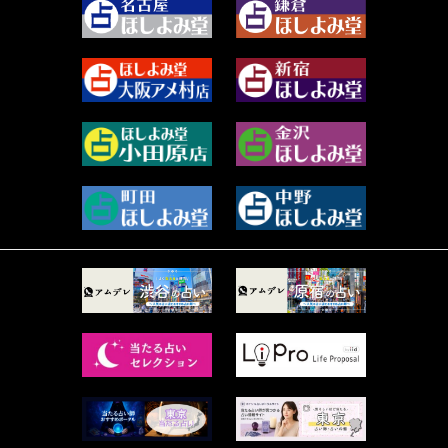
2023年11月 (67)
阿佐霧 峰麿 (37)
2023年10月 (36)
源 彩乃 (65)
2023年9月 (37)
美月マーシャ (211)
2023年8月 (46)
芽百マミム (737)
2023年7月 (59)
真巳華 - Mamika - (267)
2023年6月 (73)
プラタ 真寿 (164)
2023年5月 (67)
紅月Luru (4)
2023年4月 (73)
ルーカス伽豆海 (1111)
2023年3月 (92)
鈴木 リンダ (264)
2023年2月 (99)
レモネード (102)
2023年1月 (96)
才谷クララ (95)
2022年12月 (72)
木杉泉風 (116)
2022年11月 (72)
桐野有民 (31)
2022年10月 (87)
月夜巳キメラ (4)
2022年9月 (85)
菊地柚姫 (78)