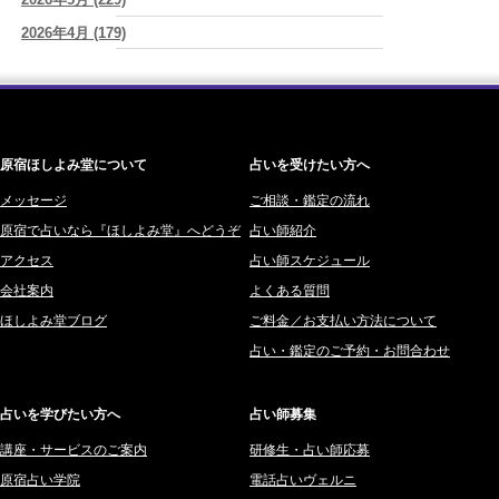
神楽峰ヴィスカ (10)
寿)
2026年4月 (179)
赤羽うさぎ (341)
2026/08/05
「言うことを聞かない子」に、どう伝える？｜紫微斗数でわかる子ど
2026年3月 (178)
海 (207)
もの特性
(美月マーシャ)
2026年2月 (180)
梅星沢庵 (67)
2026/08/05
2026年1月 (200)
藤間 由奈 (31)
紫微斗数で親子問題の原因がわかり腑におちた【育児の悩み】
(紅月
Luru)
原宿ほしよみ堂について
占いを受けたい方へ
2025年12月 (201)
橘メルロ (7)
2025年11月 (252)
メッセージ
ご相談・鑑定の流れ
鈴喜みわこ (8)
原宿で占いなら『ほしよみ堂』へどうぞ
占い師紹介
2025年10月 (242)
鯖ノ実 ソニン (19)
アクセス
占い師スケジュール
2025年9月 (196)
愛音ソナタ (16)
会社案内
よくある質問
2025年8月 (182)
紫村 明世 (34)
ほしよみ堂ブログ
ご料金／お支払い方法について
2025年7月 (192)
豊玉識 (2)
占い・鑑定のご予約・お問合わせ
2025年6月 (126)
妙見旬香 (166)
2025年5月 (43)
サーペント (92)
占いを学びたい方へ
占い師募集
2025年4月 (68)
里村 天胡 (107)
講座・サービスのご案内
研修生・占い師応募
2025年3月 (67)
さてら (94)
原宿占い学院
電話占いヴェルニ