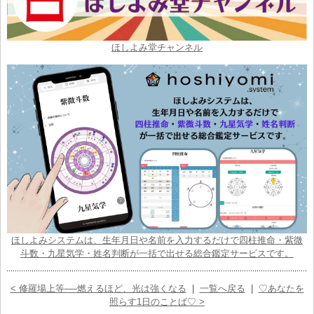
ほしよみ堂チャンネル
ほしよみシステムは、生年月日や名前を入力するだけで四柱推命・紫微
斗数・九星気学・姓名判断が一括で出せる総合鑑定サービスです。
< 修羅場上等──燃えるほど、光は強くなる
|
一覧へ戻る
|
♡あなたを
照らす1日のことば♡ >