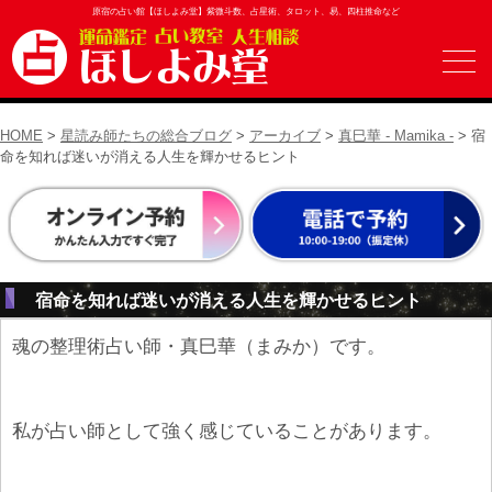
原宿の占い館【ほしよみ堂】紫微斗数、占星術、タロット、易、四柱推命など
HOME
>
星読み師たちの総合ブログ
>
アーカイブ
>
真巳華 - Mamika -
> 宿
命を知れば迷いが消える人生を輝かせるヒント
宿命を知れば迷いが消える人生を輝かせるヒント
魂の整理術占い師・真巳華（まみか）です。
私が占い師として強く感じていることがあります。