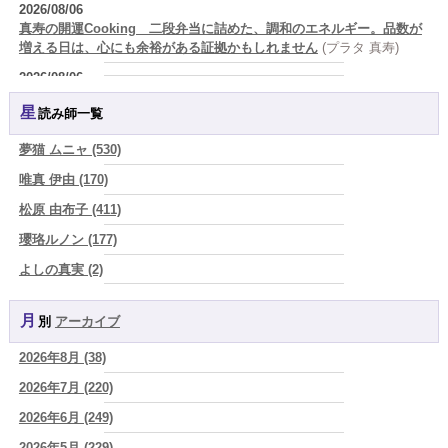
2026/08/06
真寿の開運Cooking 二段弁当に詰めた、調和のエネルギー。品数が
増える日は、心にも余裕がある証拠かもしれません
(プラタ 真寿)
2026/08/06
理解されたい人ほど、相手を理解することを忘れてしまう。
(唯真 伊
星読み師一覧
由)
2026/08/06
夢猫 ムニャ (530)
【難しい恋愛】【既読スルー】あなたが楽しんでいるとどんな立場や
唯真 伊由 (170)
年齢でも愛されます
(紅月Luru)
松原 由布子 (411)
2026/08/06
「優しい人ほど幸せになる』なんて、誰が流した綺麗事？都合よく消
瓔珞ルノン (177)
費される人だけが最後に泣く世界」
(芽百マミム)
よしの真実 (2)
2026/08/06
YOSHIKI (58)
好きだけでは続かない。それでも離れられない人を愛と呼ぶほど、人
は自分を壊していく
(芽百マミム)
月別
アーカイブ
よみ (39)
2026/08/06
2026年8月 (38)
一之森 陽柑 (26)
2026年8月6日 壬子 真冬の海のように、自分の道を切り拓く日
(あぐ
り)
2026年7月 (220)
椰奈空 (64)
2026/08/05
2026年6月 (249)
ワカリミ (1)
占いが教えてくれたのは、答えじゃなくて勇気だったお話
(プラタ 真
2026年5月 (229)