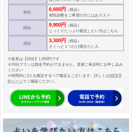
6,600円
（税込）
40分
相性診断をご希望の方にはおススメ
9,900円
（税込）
60分
じっくりたっぷり鑑定したい方はこちら
3,300円
（税込）
20分
さくっと１つだけ聞きたい人
※延長は【10分】1,650円です
※20分プランは指名予約ができません。直接ご来店時にお申し込み
ください
※時間内に2人を鑑定するペア鑑定もございます。詳しくは
WEB予
約ページ
でご確認ください。