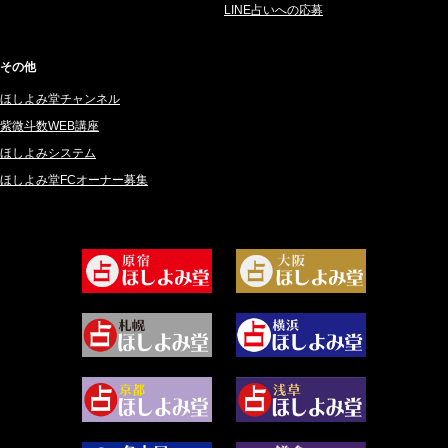
2025年2月 (50)
紗莉紗 もも (149)
LINE占いへの応募
2025年1月 (48)
碧斗 彩良 (343)
2024年12月 (57)
桜望巴千 (270)
その他
2024年11月 (38)
綺咲みゆき (22)
ほしよみ堂チャンネル
2024年10月 (36)
比呂 酒井 (59)
紫微斗数WEB講座
2024年9月 (39)
ロザリン (157)
ほしよみシステム
ほしよみ堂FCオーナー募集
2024年8月 (45)
坂宮 鈴果 (82)
2024年7月 (78)
白金澪羅 (80)
2024年6月 (62)
坂本レイコ (19)
2024年5月 (92)
尾羽奈美海 (95)
2024年4月 (50)
むらさきちゃん (128)
2024年3月 (49)
藻那ムール (2)
2024年2月 (40)
雪ヶ谷 モモン (4)
2024年1月 (63)
白丸モカ (180)
2023年12月 (86)
水浅葱 旬時 (150)