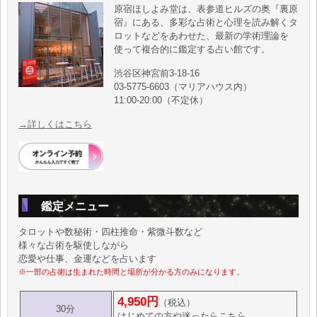
原宿ほしよみ堂は、表参道ヒルズの奥『裏原
宿』にある、多彩な占術と心理を読み解くタ
ロットなどをあわせた、最新の学術理論を
使って複合的に鑑定する占い館です。
渋谷区神宮前3-18-16
03-5775-6603（マリアハウス内）
11:00-20:00（不定休）
→詳しくはこちら
鑑定メニュー
タロットや数秘術・四柱推命・紫微斗数など
様々な占術を駆使しながら
恋愛や仕事、金運などを占います
※一部の占術は生まれた時間と場所が分かる方のみになります。
4,950円
（税込）
30分
はじめての方や迷ったらこちら