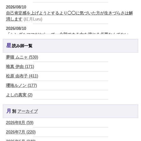
2026/08/10
自己肯定感を上げようとするより◯◯に気づいた方が生きづらさは解
消します
(紅月Luru)
2026/08/10
「シングルママだからって、全部できる女を演じる必要なんてない。
家事も育児も仕事も完璧にこなして、最後に倒れるくらいなら、私は
星読み師一覧
堂々と手を抜く」
(芽百マミム)
2026/08/10
夢猫 ムニャ (530)
誰かに好かれるために、自分を小さくして生きるくらいなら、嫌われ
唯真 伊由 (171)
たっていい。人生の最後に『私は私だった』と言えるほうが、ずっと
かっこいい
(芽百マミム)
松原 由布子 (411)
2026/08/10
瓔珞ルノン (177)
2026年8月10日 丙辰 自分の可能性を自然のままに表現する日
(あぐ
よしの真実 (2)
り)
YOSHIKI (58)
2026/08/09
真寿の本音日記 捨てられなかった箱と、 手放せなかった私
(プラタ
月別
アーカイブ
よみ (39)
真寿)
2026年8月 (59)
一之森 陽柑 (26)
2026/08/09
「どちらが正解？」と迷ったとき、占いで見つけたいもの
2026年7月 (220)
(美月マー
椰奈空 (64)
シャ)