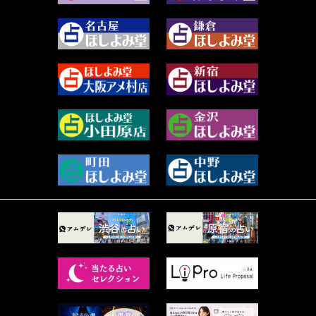
2023年12月 (86)
水浅葱 旬時 (150)
2023年11月 (67)
阿佐霧 峰麿 (37)
2023年10月 (36)
源 彩乃 (65)
2023年9月 (37)
美月マーシャ (213)
2023年8月 (46)
芽百マミム (745)
2023年7月 (59)
真巳華 - Mamika - (269)
2023年6月 (73)
プラタ 真寿 (167)
2023年5月 (67)
紅月Luru (6)
2023年4月 (73)
ルーカス伽豆海 (1111)
2023年3月 (92)
鈴木 リンダ (264)
2023年2月 (99)
レモネード (102)
2023年1月 (96)
才谷クララ (95)
2022年12月 (72)
木杉泉風 (116)
2022年11月 (72)
桐野有民 (31)
2022年10月 (87)
月夜巳キメラ (4)