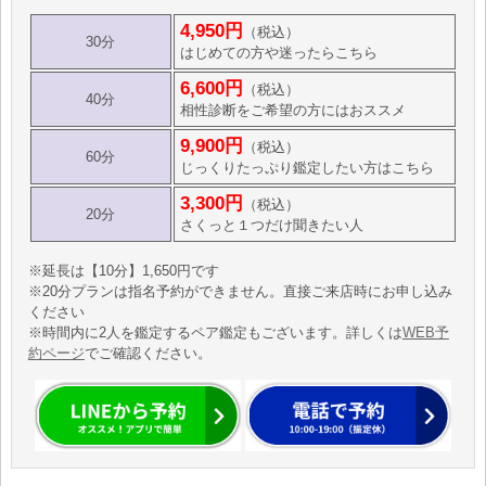
4,950円
（税込）
30分
はじめての方や迷ったらこちら
6,600円
（税込）
40分
相性診断をご希望の方にはおススメ
9,900円
（税込）
60分
じっくりたっぷり鑑定したい方はこちら
3,300円
（税込）
20分
さくっと１つだけ聞きたい人
※延長は【10分】1,650円です
※20分プランは指名予約ができません。直接ご来店時にお申し込み
ください
※時間内に2人を鑑定するペア鑑定もございます。詳しくは
WEB予
約ページ
でご確認ください。