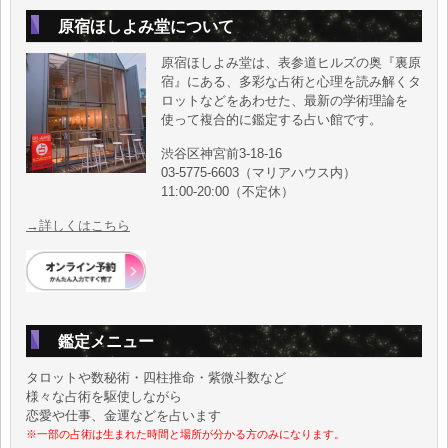
原宿ほしよみ堂について
原宿ほしよみ堂は、表参道ヒルズの奥『裏原
宿』にある、多彩な占術と心理を読み解くタ
ロットなどをあわせた、最新の学術理論を
使って複合的に鑑定する占い館です。
渋谷区神宮前3-18-16
03-5775-6603（マリアハウス内）
11:00-20:00（不定休）
→詳しくはこちら
鑑定メニュー
タロットや数秘術・四柱推命・紫微斗数など
様々な占術を駆使しながら
恋愛や仕事、金運などを占います
※一部の占術は生まれた時間と場所が分かる方のみになります。