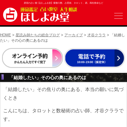
原宿の占い館【ほしよみ堂】紫微斗数、占星術、タロット、易、四柱推命など
HOME
>
星読み師たちの総合ブログ
>
アーカイブ
>
才谷クララ
> 「結婚し
たい」その心の奥にあるのは
「結婚したい」その心の奥にあるのは
「結婚したい」その焦りの奥にある、本当の願いに気づ
くとき
こんにちは、タロットと数秘術の占い師、才谷クララで
す。