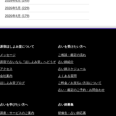
2026年6月 (249)
ワカリミ (1)
2026/08/09
2026年5月 (229)
神楽峰ヴィスカ (10)
答えを急がない恋ほど、長く続く。
(唯真 伊由)
2026年4月 (179)
赤羽うさぎ (341)
2026/08/09
人生は、いつか終わるのだから未来への準備が今日を豊かにする
(真
2026年3月 (178)
海 (207)
巳華 - Mamika -)
2026年2月 (180)
梅星沢庵 (67)
2026/08/09
2026年1月 (200)
藤間 由奈 (31)
「子どもがいるから仕方ない」を免罪符にするのは、今日でやめた…
シンママになった私が、いい母親を演じることをやめた夜の話
(芽百
原宿ほしよみ堂について
占いを受けたい方へ
2025年12月 (201)
橘メルロ (7)
マミム)
2025年11月 (252)
メッセージ
ご相談・鑑定の流れ
鈴喜みわこ (8)
原宿で占いなら『ほしよみ堂』へどうぞ
占い師紹介
2025年10月 (242)
鯖ノ実 ソニン (19)
アクセス
占い師スケジュール
2025年9月 (196)
愛音ソナタ (16)
会社案内
よくある質問
2025年8月 (182)
紫村 明世 (34)
ほしよみ堂ブログ
ご料金／お支払い方法について
2025年7月 (192)
豊玉識 (2)
占い・鑑定のご予約・お問合わせ
2025年6月 (126)
妙見旬香 (166)
2025年5月 (43)
サーペント (92)
占いを学びたい方へ
占い師募集
2025年4月 (68)
里村 天胡 (107)
講座・サービスのご案内
研修生・占い師応募