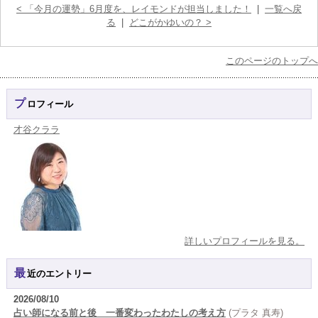
< 「今月の運勢」6月度を、レイモンドが担当しました！
|
一覧へ戻
る
|
どこがかゆいの？ >
このページのトップへ
プロフィール
才谷クララ
詳しいプロフィールを見る。
最近のエントリー
2026/08/10
占い師になる前と後 一番変わったわたしの考え方
(プラタ 真寿)