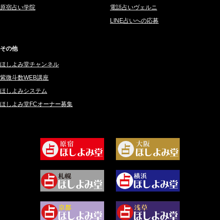
2025年3月 (67)
さてら (94)
原宿占い学院
電話占いヴェルニ
2025年2月 (50)
紗莉紗 もも (149)
LINE占いへの応募
2025年1月 (48)
碧斗 彩良 (343)
2024年12月 (57)
桜望巴千 (270)
その他
2024年11月 (38)
綺咲みゆき (22)
ほしよみ堂チャンネル
2024年10月 (36)
比呂 酒井 (59)
紫微斗数WEB講座
2024年9月 (39)
ロザリン (157)
ほしよみシステム
ほしよみ堂FCオーナー募集
2024年8月 (45)
坂宮 鈴果 (82)
2024年7月 (78)
白金澪羅 (80)
2024年6月 (62)
坂本レイコ (19)
2024年5月 (92)
尾羽奈美海 (95)
2024年4月 (50)
むらさきちゃん (128)
2024年3月 (49)
藻那ムール (2)
2024年2月 (40)
雪ヶ谷 モモン (4)
2024年1月 (63)
白丸モカ (180)