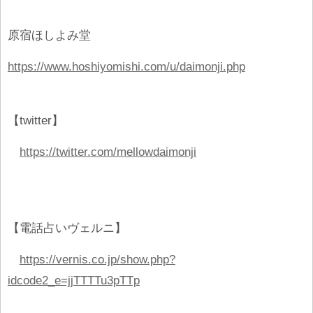
原宿ほしよみ堂
https://www.hoshiyomishi.com/u/daimonji.php
【twitter】
https://twitter.com/mellowdaimonji
【電話占いヴェルニ】
https://vernis.co.jp/show.php?
idcode2_e=jjTTTTu3pTTp