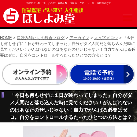
原宿の占い館【ほしよみ堂】紫微斗数、占星術、タロット、易、四柱推命など
HOME
>
星読み師たちの総合ブログ
>
アーカイブ
>
大文字メロウ
> 「今日
も何もせずに１日が終わってしまった」自分がダメ人間だと落ち込んだ時に
見てください！がんばれないのはあなたのせいじゃない！自力でがんばる必
要はゼロ。自分をコントロールするたったひとつの方法とは？
「今日も何もせずに１日が終わってしまった」自分がダ
メ人間だと落ち込んだ時に見てください！がんばれない
のはあなたのせいじゃない！自力でがんばる必要はゼ
ロ。自分をコントロールするたったひとつの方法とは？