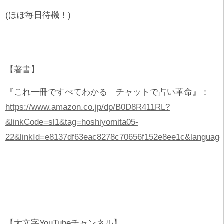
(ほぼ毎日待機！)
【著書】
『これ一冊ですべてわかる チャットで占い革命』：
https://www.amazon.co.jp/dp/B0D8R411RL?
&linkCode=sl1&tag=hoshiyomita05-
22&linkId=e8137df63eac8278c70656f152e8ee1c&language
【大文字YouTubeチャンネル】