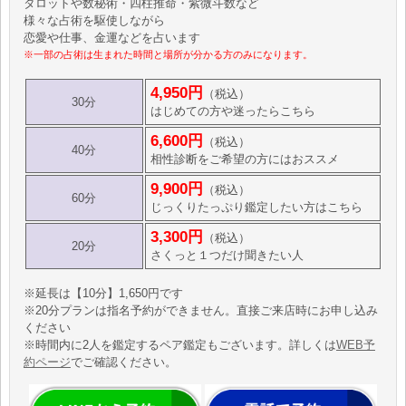
タロットや数秘術・四柱推命・紫微斗数など
様々な占術を駆使しながら
恋愛や仕事、金運などを占います
※一部の占術は生まれた時間と場所が分かる方のみになります。
4,950円
（税込）
30分
はじめての方や迷ったらこちら
6,600円
（税込）
40分
相性診断をご希望の方にはおススメ
9,900円
（税込）
60分
じっくりたっぷり鑑定したい方はこちら
3,300円
（税込）
20分
さくっと１つだけ聞きたい人
※延長は【10分】1,650円です
※20分プランは指名予約ができません。直接ご来店時にお申し込み
ください
※時間内に2人を鑑定するペア鑑定もございます。詳しくは
WEB予
約ページ
でご確認ください。