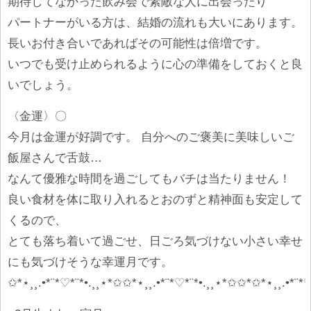
期待してなかった飲み会で素敵な人に出会ったり
パートナーがいる方は、結婚の流れも大いにあります。
長いお付き合いであればその可能性は倍増です。
いつでも受け止められるように心の準備をしておくと良
いでしょう。
〈金運〉〇
今月は金運が好調です。 自分へのご褒美に美味しいご
飯屋さんで舌鼓…
なんて優雅な時間を過ごしてもバチは当たりません！
良い食材を体に取り入れるとおのずと精神面も安定して
くるので、
とても落ち着いて過ごせ、日ごろ気づけない小さい幸せ
にも気づけそうな幸運月です。
✩*⋆¸¸.•*¨*♡*¨*•.¸¸⋆*✩✩*⋆¸¸.•*¨*♡*¨*•.¸¸⋆*✩✩*✩*⋆¸¸.•*¨*♡