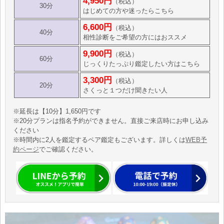
4,950円
（税込）
30分
はじめての方や迷ったらこちら
6,600円
（税込）
40分
相性診断をご希望の方にはおススメ
9,900円
（税込）
60分
じっくりたっぷり鑑定したい方はこちら
3,300円
（税込）
20分
さくっと１つだけ聞きたい人
※延長は【10分】1,650円です
※20分プランは指名予約ができません。直接ご来店時にお申し込み
ください
※時間内に2人を鑑定するペア鑑定もございます。詳しくは
WEB予
約ページ
でご確認ください。