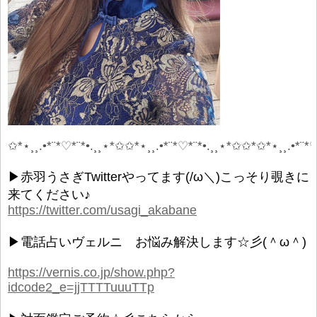
✩*⋆¸¸.•*¨*♡*¨*•.¸¸⋆*✩✩*⋆¸¸.•*¨*♡*¨*•.¸¸⋆*✩✩*✩*⋆¸¸.•*¨*♡
▶赤羽うさぎTwitterやってます(/ω＼)こっそり覗きに
来てください♪
https://twitter.com/usagi_akabane
▶電話占いヴェルニ お悩み解決します☆彡(＾ω＾)
https://vernis.co.jp/show.php?
idcode2_e=jjTTTTuuuTTp