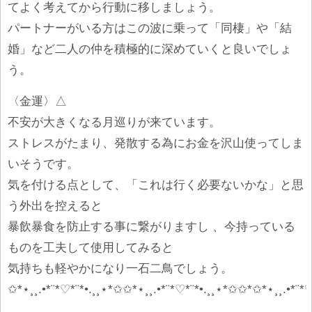
てよく考えてから行動に移しましょう。
パートナーがいる方はこの波に乗って「同棲」や「結
婚」など二人の仲を積極的に深めていくと良いでしょ
う。
〈金運〉△
不安が大きくなる月巡りが来ています。
ストレスがたまり、発散する為にお金を沢山使ってしま
いそうです。
気を付ける点として、「これは行く必要ないかな」と思
う外出を控えると
暴飲暴食を防止する事に繋がりますし 、今持っている
ものを工夫して使用してみると
気持ちも軽やかになり一石二鳥でしょう。
✩*⋆¸¸.•*¨*♡*¨*•.¸¸⋆*✩✩*⋆¸¸.•*¨*♡*¨*•.¸¸⋆*✩✩*✩*⋆¸¸.•*¨*♡