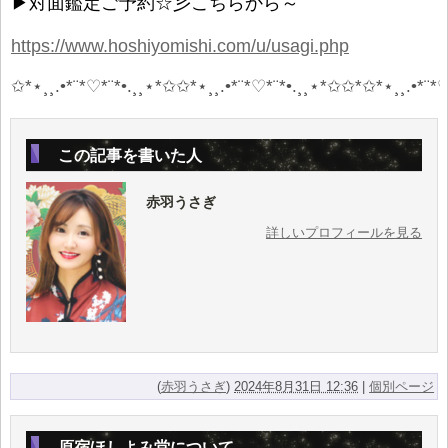
▶対面鑑定ご予約☆彡こちらから～
https://www.hoshiyomishi.com/u/usagi.php
✩*⋆¸¸.•*¨*♡*¨*•.¸¸⋆*✩✩*⋆¸¸.•*¨*♡*¨*•.¸¸⋆*✩✩*✩*⋆¸¸.•*¨*♡
この記事を書いた人
赤羽うさぎ
詳しいプロフィールを見る
(
赤羽うさぎ
)
2024年8月31日 12:36
|
個別ページ
原宿ほしよみ堂について