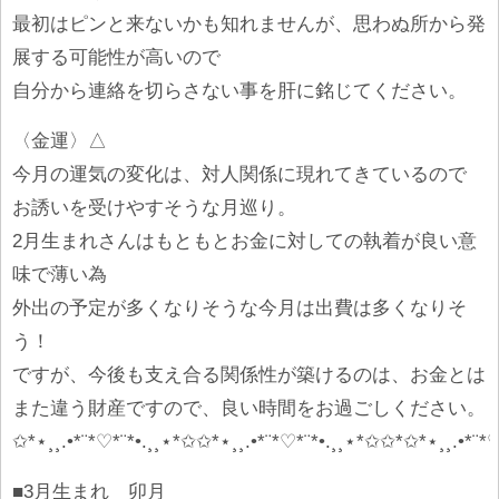
最初はピンと来ないかも知れませんが、思わぬ所から発
展する可能性が高いので
自分から連絡を切らさない事を肝に銘じてください。
〈金運〉△
今月の運気の変化は、対人関係に現れてきているので
お誘いを受けやすそうな月巡り。
2月生まれさんはもともとお金に対しての執着が良い意
味で薄い為
外出の予定が多くなりそうな今月は出費は多くなりそ
う！
ですが、今後も支え合る関係性が築けるのは、お金とは
また違う財産ですので、良い時間をお過ごしください。
✩*⋆¸¸.•*¨*♡*¨*•.¸¸⋆*✩✩*⋆¸¸.•*¨*♡*¨*•.¸¸⋆*✩✩*✩*⋆¸¸.•*¨*♡
■3月生まれ 卯月