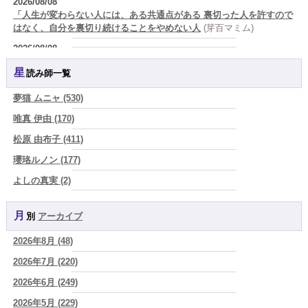
2026/08/08
「人生が変わらない人には、ある共通点がある 裏切った人を許すので
はなく、自分を裏切り続けることをやめない人
(芽百マミム)
2026/08/08
生きづらさと恋愛の悩みを繰り返すあなたへ
(紅月Luru)
星読み師一覧
2026/08/08
真寿の開運Cooking 鮭が教えてくれた、"積み重ねた先にある豊か
夢猫 ムニャ (530)
さ"
(プラタ 真寿)
唯真 伊由 (170)
2026/08/07
松原 由布子 (411)
『頑張って好かれる』を やめてみました。届いた 一通のメッセー
ジ。
(プラタ 真寿)
瓔珞ルノン (177)
2026/08/07
よしの真実 (2)
2026年8月8日 甲寅――自分の軸を持ちながら、世界と対話する日
(あ
YOSHIKI (58)
ぐり)
月別
アーカイブ
よみ (39)
2026/08/07
新しいことに触れると、自分の中の回路がひらく｜好奇心を持ち続け
2026年8月 (48)
一之森 陽柑 (26)
る楽しさ
(美月マーシャ)
2026年7月 (220)
椰奈空 (64)
2026/08/07
2026年8月7日 癸丑 自分を消さずに、調和を育てる日
2026年6月 (249)
(あぐり)
ワカリミ (1)
2026/08/07
2026年5月 (229)
神楽峰ヴィスカ (10)