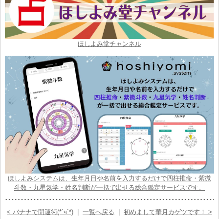
ほしよみ堂チャンネル
ほしよみシステムは、生年月日や名前を入力するだけで四柱推命・紫微
斗数・九星気学・姓名判断が一括で出せる総合鑑定サービスです。
< バナナで開運術(*´ч`*)
|
一覧へ戻る
|
初めまして華月カゲツです！ >