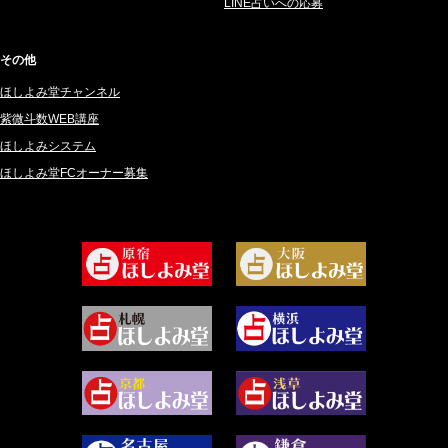
LINE占いへの応募
2025年1月 (48)
碧斗 彩良 (343)
2024年12月 (57)
桜望巴千 (270)
その他
2024年11月 (38)
綺咲みゆき (22)
ほしよみ堂チャンネル
2024年10月 (36)
比呂 酒井 (59)
紫微斗数WEB講座
2024年9月 (39)
ロザリン (157)
ほしよみシステム
ほしよみ堂FCオーナー募集
2024年8月 (45)
坂宮 鈴果 (82)
2024年7月 (78)
白金澪羅 (80)
2024年6月 (62)
坂本レイコ (19)
2024年5月 (92)
尾羽奈美海 (95)
2024年4月 (50)
むらさきちゃん (128)
2024年3月 (49)
藻那ムール (2)
2024年2月 (40)
雪ヶ谷 モモン (4)
2024年1月 (63)
白丸モカ (180)
2023年12月 (86)
水浅葱 旬時 (150)
2023年11月 (67)
阿佐霧 峰麿 (37)