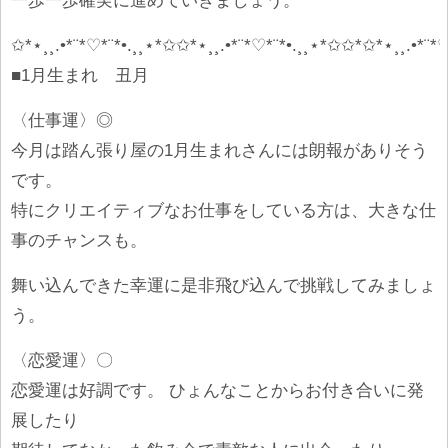
一歩一歩確実に進めていきましょう。
✩*⋆¸¸.•*¨*♡*¨*•.¸¸⋆*✩✩*⋆¸¸.•*¨*♡*¨*•.¸¸⋆*✩✩*✩*⋆¸¸.•*¨*♡
■1月生まれ 丑月
〈仕事運〉◎
今月は踏ん張り屋の1月生まれさんには朗報がありそう
です。
特にクリエイティブなお仕事をしている方は、大きな仕
事のチャンスも。
舞い込んできた幸運に是非飛び込んで挑戦してみましょ
う。
〈恋愛運〉〇
恋愛運は好調です。 ひょんなことからお付き合いに発
展したり