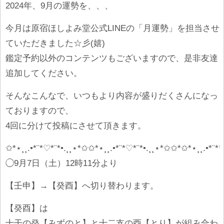
2024年、9月の運勢を、、、
今月は原宿ほしよみ堂公式LINEの「月運勢」を担当させ
ていただきました☆彡(嬉)
鑑定予約以外のコンテンツもございますので、是非友達
追加してください。
そんなこんなで、いつもより内容が盛りだくさんになっ
ておりますので、
4回に分けて投稿にさせて頂きます。
✩*⋆¸¸.•*¨*♡*¨*•.¸¸⋆*✩✩*⋆¸¸.•*¨*♡*¨*•.¸¸⋆*✩✩*✩*⋆¸¸.•*¨*♡
◯9月7日（土）12時11分より
【壬申】→【癸酉】へ切り替わります。
【癸酉】は
十干の癸【みずのと】と十二支の酉【とり】が組み合わ