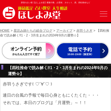
原宿の占い館【ほしよみ堂】紫微斗数、占星術、タロット、易、四柱推命など
HOME
>
星読み師たちの総合ブログ
>
アーカイブ
>
赤羽うさぎ
> 【四柱推
命で読み解く‼︎1・2・3月生まれの2024年9月の運勢☆】
【四柱推命で読み解く‼︎1・2・3月生まれの2024年9月の
運勢☆】
赤羽うさぎです꒰ ♡´∀`♡ ꒱
連日の台風の予報で毎日心身ともにくたくた・・・
それでは、本日のブログは「月運勢」～！！