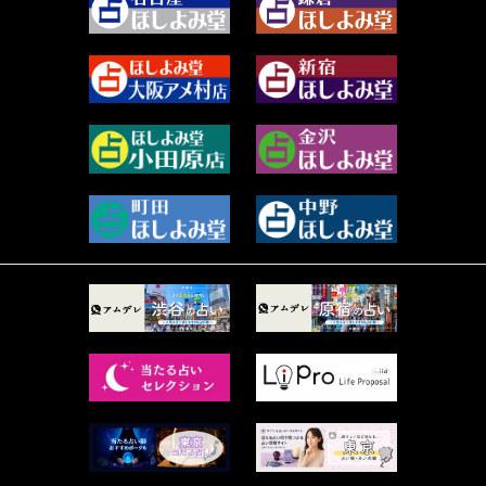
2023年10月 (36)
源 彩乃 (65)
2023年9月 (37)
美月マーシャ (212)
2023年8月 (46)
芽百マミム (741)
2023年7月 (59)
真巳華 - Mamika - (268)
2023年6月 (73)
プラタ 真寿 (165)
2023年5月 (67)
紅月Luru (5)
2023年4月 (73)
ルーカス伽豆海 (1111)
2023年3月 (92)
鈴木 リンダ (264)
2023年2月 (99)
レモネード (102)
2023年1月 (96)
才谷クララ (95)
2022年12月 (72)
木杉泉風 (116)
2022年11月 (72)
桐野有民 (31)
2022年10月 (87)
月夜巳キメラ (4)
2022年9月 (85)
菊地柚姫 (78)
2022年8月 (89)