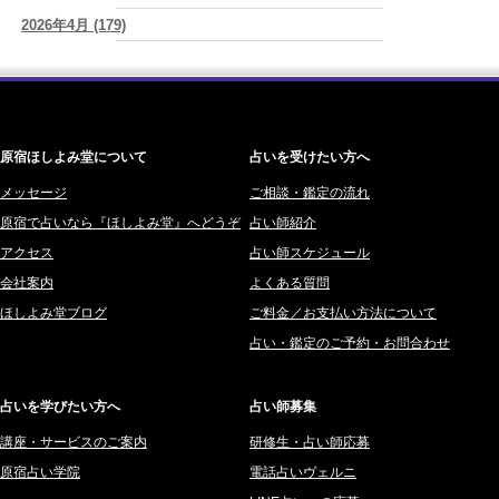
時間は前に進んでいく。後悔は消せないけれど未来を変えていくこと
2026年4月 (179)
赤羽うさぎ (341)
ができる
(真巳華 - Mamika -)
2026年3月 (178)
海 (207)
2026/08/07
「いいお母さん」という仮面を外した日に、鏡の中に立っていたのは
2026年2月 (180)
梅星沢庵 (67)
誰でしたか」
(芽百マミム)
2026年1月 (200)
藤間 由奈 (31)
原宿ほしよみ堂について
占いを受けたい方へ
2025年12月 (201)
橘メルロ (7)
2025年11月 (252)
メッセージ
ご相談・鑑定の流れ
鈴喜みわこ (8)
原宿で占いなら『ほしよみ堂』へどうぞ
占い師紹介
2025年10月 (242)
鯖ノ実 ソニン (19)
アクセス
占い師スケジュール
2025年9月 (196)
愛音ソナタ (16)
会社案内
よくある質問
2025年8月 (182)
紫村 明世 (34)
ほしよみ堂ブログ
ご料金／お支払い方法について
2025年7月 (192)
豊玉識 (2)
占い・鑑定のご予約・お問合わせ
2025年6月 (126)
妙見旬香 (166)
2025年5月 (43)
サーペント (92)
占いを学びたい方へ
占い師募集
2025年4月 (68)
里村 天胡 (107)
講座・サービスのご案内
研修生・占い師応募
2025年3月 (67)
さてら (94)
原宿占い学院
電話占いヴェルニ
2025年2月 (50)
紗莉紗 もも (149)