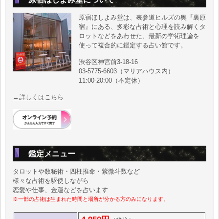
原宿ほしよみ堂は、表参道ヒルズの奥『裏原
宿』にある、多彩な占術と心理を読み解くタ
ロットなどをあわせた、最新の学術理論を
使って複合的に鑑定する占い館です。
渋谷区神宮前3-18-16
03-5775-6603（マリアハウス内）
11:00-20:00（不定休）
→詳しくはこちら
鑑定メニュー
タロットや数秘術・四柱推命・紫微斗数など
様々な占術を駆使しながら
恋愛や仕事、金運などを占います
※一部の占術は生まれた時間と場所が分かる方のみになります。