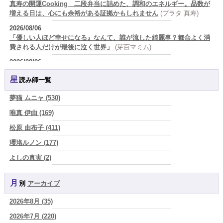
真寿の開運Cooking 二段弁当に詰めた、調和のエネルギー。品数が
増える日は、心にも余裕がある証拠かもしれません
(プラタ 真寿)
2026/08/06
「優しい人ほど幸せになる』なんて、誰が流した綺麗事？都合よく消
費される人だけが最後に泣く世界」
(芽百マミム)
2026/08/06
好きだけでは続かない。それでも離れられない人を愛と呼ぶほど、人
星読み師一覧
は自分を壊していく
(芽百マミム)
2026/08/06
夢猫 ムニャ (530)
2026年8月6日 壬子 真冬の海のように、自分の道を切り拓く日
(あぐ
唯真 伊由 (169)
り)
松原 由布子 (411)
2026/08/05
占いが教えてくれたのは、答えじゃなくて勇気だったお話
(プラタ 真
瓔珞ルノン (177)
寿)
よしの真実 (2)
2026/08/05
YOSHIKI (58)
「言うことを聞かない子」に、どう伝える？｜紫微斗数でわかる子ど
もの特性
(美月マーシャ)
月別
アーカイブ
よみ (39)
2026/08/05
2026年8月 (35)
一之森 陽柑 (26)
紫微斗数で親子問題の原因がわかり腑におちた【育児の悩み】
(紅月
Luru)
2026年7月 (220)
椰奈空 (64)