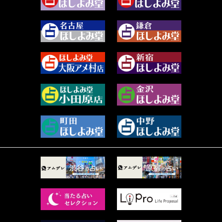
2023年12月 (86)
水浅葱 旬時 (150)
2023年11月 (67)
阿佐霧 峰麿 (37)
2023年10月 (36)
源 彩乃 (65)
2023年9月 (37)
美月マーシャ (211)
2023年8月 (46)
芽百マミム (737)
2023年7月 (59)
真巳華 - Mamika - (267)
2023年6月 (73)
プラタ 真寿 (163)
2023年5月 (67)
紅月Luru (3)
2023年4月 (73)
ルーカス伽豆海 (1111)
2023年3月 (92)
鈴木 リンダ (264)
2023年2月 (99)
レモネード (102)
2023年1月 (96)
才谷クララ (95)
2022年12月 (72)
木杉泉風 (116)
2022年11月 (72)
桐野有民 (31)
2022年10月 (87)
月夜巳キメラ (4)