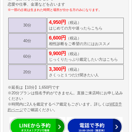
恋愛や仕事、金運などを占います
※一部の占術は生まれた時間と場所が分かる方のみになります。
4,950円
（税込）
30分
はじめての方や迷ったらこちら
6,600円
（税込）
40分
相性診断をご希望の方にはおススメ
9,900円
（税込）
60分
じっくりたっぷり鑑定したい方はこちら
3,300円
（税込）
20分
さくっと１つだけ聞きたい人
※延長は【10分】1,650円です
※20分プランは指名予約ができません。直接ご来店時にお申し込み
ください
※時間内に2人を鑑定するペア鑑定もございます。詳しくは
WEB予
約ページ
でご確認ください。