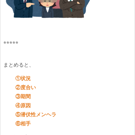
⭐︎⭐︎⭐︎⭐︎⭐︎
まとめると、
①状況
②度合い
③期間
④原因
⑤潜伏性メンヘラ
⑥相手