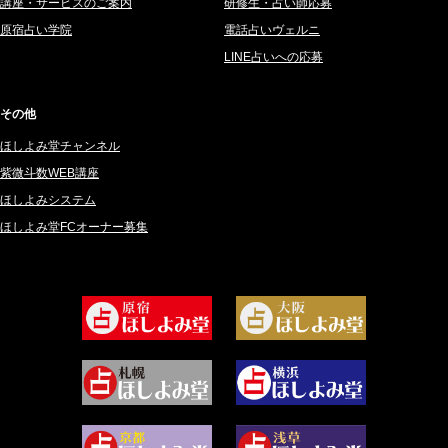
講座・サービスのご案内
研修生・占い師応募
2025年3月 (67)
さてら (94)
原宿占い学院
電話占いヴェルニ
2025年2月 (50)
紗莉紗 もも (149)
LINE占いへの応募
2025年1月 (48)
碧斗 彩良 (343)
2024年12月 (57)
桜望巴千 (270)
その他
2024年11月 (38)
綺咲みゆき (22)
ほしよみ堂チャンネル
2024年10月 (36)
比呂 酒井 (59)
紫微斗数WEB講座
2024年9月 (39)
ロザリン (157)
ほしよみシステム
ほしよみ堂FCオーナー募集
2024年8月 (45)
坂宮 鈴果 (82)
2024年7月 (78)
白金澪羅 (80)
2024年6月 (62)
坂本レイコ (19)
2024年5月 (92)
尾羽奈美海 (95)
2024年4月 (50)
むらさきちゃん (128)
2024年3月 (49)
藻那ムール (2)
2024年2月 (40)
雪ヶ谷 モモン (4)
2024年1月 (63)
白丸モカ (180)