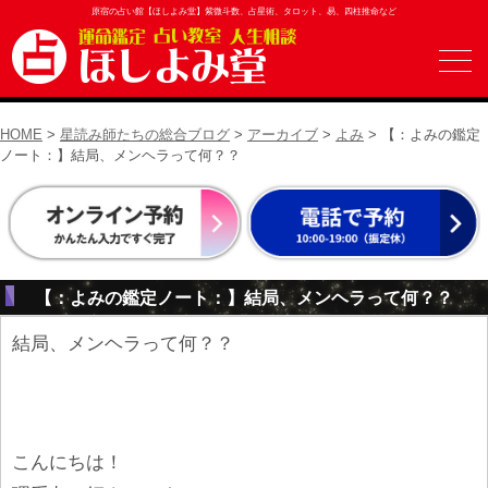
原宿の占い館【ほしよみ堂】紫微斗数、占星術、タロット、易、四柱推命など
HOME
>
星読み師たちの総合ブログ
>
アーカイブ
>
よみ
> 【：よみの鑑定
ノート：】結局、メンヘラって何？？
【：よみの鑑定ノート：】結局、メンヘラって何？？
結局、メンヘラって何？？
こんにちは！