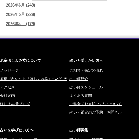
2026/08/05
2026年6月 (249)
ワカリミ (1)
YouTube恋愛3択リーディング動画ばかりみてしまう時は
(紅月Luru)
2026年5月 (229)
神楽峰ヴィスカ (10)
2026/08/05
2026年4月 (179)
赤羽うさぎ (341)
才能ではなくて習慣～毎日の言葉・毎日の選択が人生をつくる～
(真
巳華 - Mamika -)
2026年3月 (178)
海 (207)
2026/08/05
2026年2月 (180)
梅星沢庵 (67)
生きづらく恋愛も仕事も上手くいかなかった私が180℃変われた理由
2026年1月 (200)
藤間 由奈 (31)
(紅月Luru)
原宿ほしよみ堂について
占いを受けたい方へ
2025年12月 (201)
橘メルロ (7)
2025年11月 (252)
メッセージ
ご相談・鑑定の流れ
鈴喜みわこ (8)
原宿で占いなら『ほしよみ堂』へどうぞ
占い師紹介
2025年10月 (242)
鯖ノ実 ソニン (19)
アクセス
占い師スケジュール
2025年9月 (196)
愛音ソナタ (16)
会社案内
よくある質問
2025年8月 (182)
紫村 明世 (34)
ほしよみ堂ブログ
ご料金／お支払い方法について
2025年7月 (192)
豊玉識 (2)
占い・鑑定のご予約・お問合わせ
2025年6月 (126)
妙見旬香 (166)
2025年5月 (43)
サーペント (92)
占いを学びたい方へ
占い師募集
2025年4月 (68)
里村 天胡 (107)