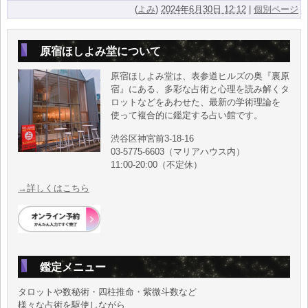
(
よみ
)
2024年6月30日 12:12
|
個別ページ
原宿ほしよみ堂について
原宿ほしよみ堂は、表参道ヒルズの奥『裏原
宿』にある、多彩な占術と心理を読み解くタ
ロットなどをあわせた、最新の学術理論を
使って複合的に鑑定する占い館です。
渋谷区神宮前3-18-16
03-5775-6603（マリアハウス内）
11:00-20:00（不定休）
→詳しくはこちら
鑑定メニュー
タロットや数秘術・四柱推命・紫微斗数など
様々な占術を駆使しながら