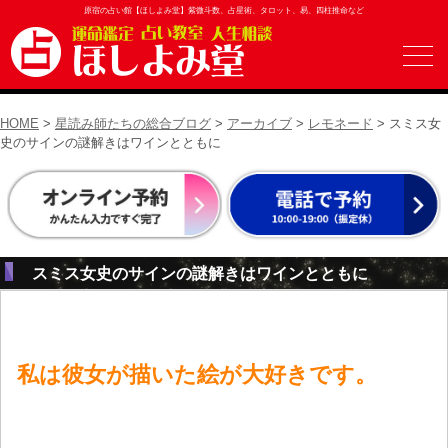
原宿の占い館【ほしよみ堂】紫微斗数、占星術、タロット、易、四柱推命など
HOME
>
星読み師たちの総合ブログ
>
アーカイブ
>
レモネード
> スミス女
史のサインの謎解きはワインとともに
スミス女史のサインの謎解きはワインとともに
私は彼女が描いた絵が
大好きです。