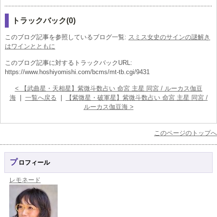
トラックバック(0)
このブログ記事を参照しているブログ一覧:
スミス女史のサインの謎解き
はワインとともに
このブログ記事に対するトラックバックURL:
https://www.hoshiyomishi.com/bcms/mt-tb.cgi/9431
< 【武曲星・天相星】紫微斗数占い 命宮 主星 同宮 / ルーカス伽豆
海
|
一覧へ戻る
|
【紫微星・破軍星】紫微斗数占い 命宮 主星 同宮 /
ルーカス伽豆海 >
このページのトップへ
プロフィール
レモネード