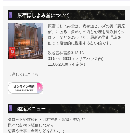
原宿ほしよみ堂について
原宿ほしよみ堂は、表参道ヒルズの奥『裏原
宿』にある、多彩な占術と心理を読み解くタ
ロットなどをあわせた、最新の学術理論を
使って複合的に鑑定する占い館です。
渋谷区神宮前3-18-16
03-5775-6603（マリアハウス内）
11:00-20:00（不定休）
→詳しくはこちら
鑑定メニュー
タロットや数秘術・四柱推命・紫微斗数など
様々な占術を駆使しながら
恋愛や仕事、金運などを占います