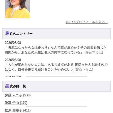
詳しいプロフィールを見る。
最近のエントリー
2026/08/08
「母親になったら女は終わり』なんて誰が決めた？その言葉を信じた
瞬間から、あなたの人生は他人の脚本になっている」
(芽百マミム)
2026/08/08
「人生が変わらない人には、ある共通点がある 裏切った人を許すので
はなく、自分を裏切り続けることをやめない人
(芽百マミム)
2026/08/08
生きづらさと恋愛の悩みを繰り返すあなたへ
(紅月Luru)
星読み師一覧
2026/08/08
真寿の開運Cooking 鮭が教えてくれた、"積み重ねた先にある豊か
夢猫 ムニャ (530)
さ"
(プラタ 真寿)
唯真 伊由 (170)
2026/08/07
松原 由布子 (411)
『頑張って好かれる』を やめてみました。届いた 一通のメッセー