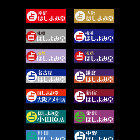
2024年6月 (62)
坂本レイコ (19)
2024年5月 (92)
尾羽奈美海 (95)
2024年4月 (50)
むらさきちゃん (128)
2024年3月 (49)
藻那ムール (2)
2024年2月 (40)
雪ヶ谷 モモン (4)
2024年1月 (63)
白丸モカ (180)
2023年12月 (86)
水浅葱 旬時 (150)
2023年11月 (67)
阿佐霧 峰麿 (37)
2023年10月 (36)
源 彩乃 (65)
2023年9月 (37)
美月マーシャ (212)
2023年8月 (46)
芽百マミム (741)
2023年7月 (59)
真巳華 - Mamika - (268)
2023年6月 (73)
プラタ 真寿 (165)
2023年5月 (67)
紅月Luru (5)
2023年4月 (73)
ルーカス伽豆海 (1111)