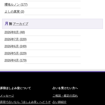
ジ。
(プラタ 真寿)
瓔珞ルノン (177)
2026/08/07
よしの真実 (2)
2026年8月8日 甲寅――自分の軸を持ちながら、世界と対話する日
(あ
YOSHIKI (58)
ぐり)
月別
アーカイブ
よみ (39)
2026/08/07
新しいことに触れると、自分の中の回路がひらく｜好奇心を持ち続け
2026年8月 (48)
一之森 陽柑 (26)
る楽しさ
(美月マーシャ)
2026年7月 (220)
椰奈空 (64)
2026/08/07
2026年8月7日 癸丑 自分を消さずに、調和を育てる日
2026年6月 (249)
(あぐり)
ワカリミ (1)
2026/08/07
2026年5月 (229)
神楽峰ヴィスカ (10)
時間は前に進んでいく。後悔は消せないけれど未来を変えていくこと
2026年4月 (179)
赤羽うさぎ (341)
ができる
(真巳華 - Mamika -)
2026年3月 (178)
海 (207)
2026/08/07
「いいお母さん」という仮面を外した日に、鏡の中に立っていたのは
2026年2月 (180)
梅星沢庵 (67)
誰でしたか」
(芽百マミム)
2026年1月 (200)
藤間 由奈 (31)
原宿ほしよみ堂について
占いを受けたい方へ
2025年12月 (201)
橘メルロ (7)
2025年11月 (252)
メッセージ
ご相談・鑑定の流れ
鈴喜みわこ (8)
原宿で占いなら『ほしよみ堂』へどうぞ
占い師紹介
2025年10月 (242)
鯖ノ実 ソニン (19)