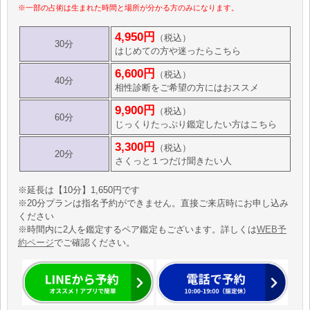
※一部の占術は生まれた時間と場所が分かる方のみになります。
4,950円
（税込）
30分
はじめての方や迷ったらこちら
6,600円
（税込）
40分
相性診断をご希望の方にはおススメ
9,900円
（税込）
60分
じっくりたっぷり鑑定したい方はこちら
3,300円
（税込）
20分
さくっと１つだけ聞きたい人
※延長は【10分】1,650円です
※20分プランは指名予約ができません。直接ご来店時にお申し込み
ください
※時間内に2人を鑑定するペア鑑定もございます。詳しくは
WEB予
約ページ
でご確認ください。