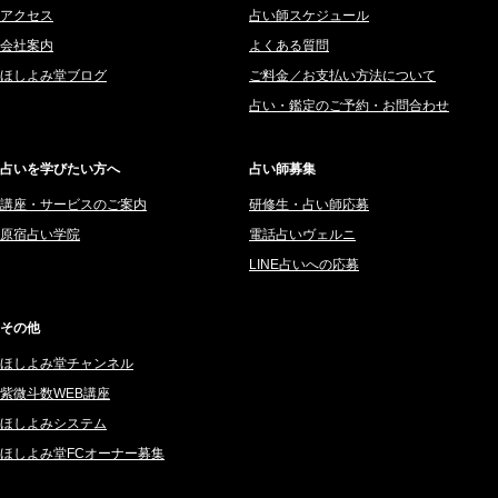
アクセス
占い師スケジュール
2025年9月 (196)
愛音ソナタ (16)
会社案内
よくある質問
2025年8月 (182)
紫村 明世 (34)
ほしよみ堂ブログ
ご料金／お支払い方法について
2025年7月 (192)
豊玉識 (2)
占い・鑑定のご予約・お問合わせ
2025年6月 (126)
妙見旬香 (166)
2025年5月 (43)
サーペント (92)
占いを学びたい方へ
占い師募集
2025年4月 (68)
里村 天胡 (107)
講座・サービスのご案内
研修生・占い師応募
2025年3月 (67)
さてら (94)
原宿占い学院
電話占いヴェルニ
2025年2月 (50)
紗莉紗 もも (149)
LINE占いへの応募
2025年1月 (48)
碧斗 彩良 (343)
2024年12月 (57)
桜望巴千 (270)
その他
2024年11月 (38)
綺咲みゆき (22)
ほしよみ堂チャンネル
2024年10月 (36)
比呂 酒井 (59)
紫微斗数WEB講座
2024年9月 (39)
ロザリン (157)
ほしよみシステム
ほしよみ堂FCオーナー募集
2024年8月 (45)
坂宮 鈴果 (82)
2024年7月 (78)
白金澪羅 (80)