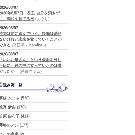
2026/08/07
2026年8月7日 癸丑 自分を消さず
に、調和を育てる日
(あぐり)
2026/08/07
時間は前に進んでいく。後悔は消せ
ないけれど未来を変えていくことが
できる
(真巳華 - Mamika -)
2026/08/07
「いいお母さん」という仮面を外し
た日に、鏡の中に立っていたのは誰
でしたか」
(芽百マミム)
星読み師一覧
夢猫 ムニャ (530)
唯真 伊由 (170)
松原 由布子 (411)
瓔珞ルノン (177)
よしの真実 (2)