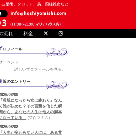
、占星術、タロット、易、四柱推命など
の流れ
料金
プロフィール
サーペント
詳しいプロフィールを見る。
最近のエントリー
2026/08/08
「母親になったら女は終わり』なん
て誰が決めた？その言葉を信じた瞬
間から、あなたの人生は他人の脚本
になっている」
(芽百マミム)
2026/08/08
「人生が変わらない人には、ある共