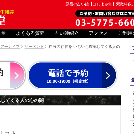
原宿の占い館【ほしよみ堂】紫微斗数
み堂
よくある質問
占い師紹介
アクセス
ご利用
>
アーカイブ
>
サーペント
> 自分の存在を いちいち確認してくる人の
認してくる人の心の闇
リスト