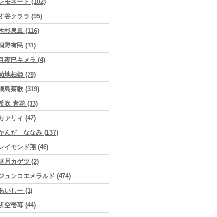
レモネード (102)
才谷クララ (95)
木杉泉風 (116)
桐野有民 (31)
月夜巳キメラ (4)
菊地柚姫 (78)
鍋島菊歌 (319)
希吹 青花 (33)
カァリィ (47)
かんだ ななみ (137)
レイモンド翔 (46)
華月カゲツ (2)
ジュンコエメラルド (474)
あいしー (1)
祈空壱苺 (44)