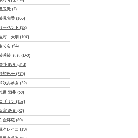
豊玉識 (2)
妙見旬香 (166)
サーペント (92)
里村 天胡 (107)
さてら (94)
紗莉紗 もも (149)
碧斗 彩良 (343)
桜望巴千 (270)
綺咲みゆき (22)
比呂 酒井 (59)
ロザリン (157)
坂宮 鈴果 (82)
白金澪羅 (80)
坂本レイコ (19)