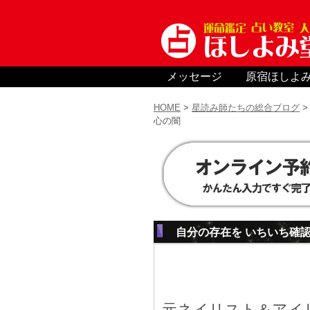
メッセージ
原宿ほしよ
HOME
>
星読み師たちの総合ブログ
心の闇
自分の存在を いちいち確
元ネイリスト＆アイ