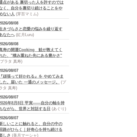
通点がある 裏切った人を許すのでは
なく、自分を裏切り続けることをや
めない人
(芽百マミム)
2026/08/08
生きづらさと恋愛の悩みを繰り返す
あなたへ
(紅月Luru)
2026/08/08
真寿の開運Cooking 鮭が教えてく
れた、"積み重ねた先にある豊かさ"
(プラタ 真寿)
2026/08/07
『頑張って好かれる』を やめてみま
した。届いた 一通のメッセージ。
(プ
ラタ 真寿)
2026/08/07
2026年8月8日 甲寅――自分の軸を持
ちながら、世界と対話する日
(あぐり)
2026/08/07
新しいことに触れると、自分の中の
回路がひらく｜好奇心を持ち続ける
楽しさ
(美月マーシャ)