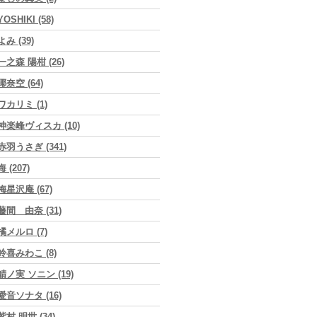
YOSHIKI (58)
よみ (39)
一之森 陽柑 (26)
椰奈空 (64)
ワカリミ (1)
神楽峰ヴィスカ (10)
赤羽うさぎ (341)
海 (207)
梅星沢庵 (67)
藤間 由奈 (31)
橘メルロ (7)
鈴喜みわこ (8)
鯖ノ実 ソニン (19)
愛音ソナタ (16)
紫村 明世 (34)