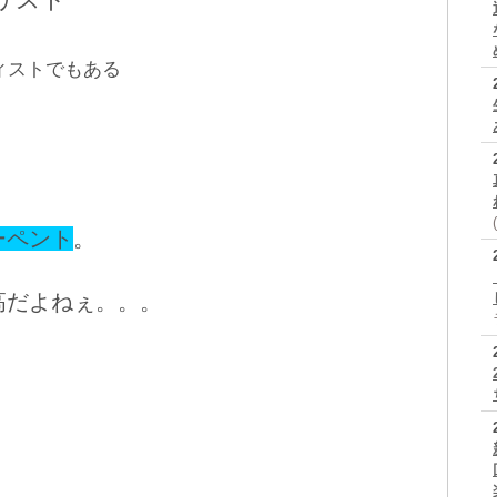
ィストでもある
ーペント
。
高だよねぇ。。。