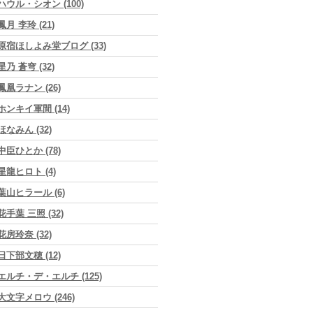
ハウル・シオン (100)
鳳月 李玲 (21)
原宿ほしよみ堂ブログ (33)
星乃 蒼穹 (32)
鳳凰ラナン (26)
ホンキイ軍間 (14)
ほなみん (32)
中臣ひとか (78)
星龍ヒロト (4)
葉山ヒラール (6)
花手葉 三照 (32)
花房玲奈 (32)
日下部文穂 (12)
エルチ・デ・エルチ (125)
大文字メロウ (246)