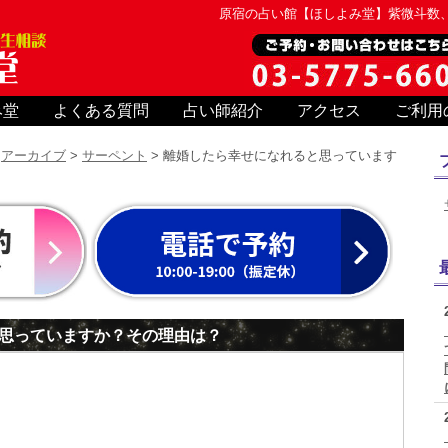
原宿の占い館【ほしよみ堂】紫微斗数
み堂
よくある質問
占い師紹介
アクセス
ご利用
>
アーカイブ
>
サーペント
> 離婚したら幸せになれると思っています
思っていますか？その理由は？