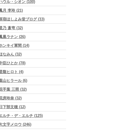
ハウル・シオン (100)
鳳月 李玲 (21)
原宿ほしよみ堂ブログ (33)
星乃 蒼穹 (32)
鳳凰ラナン (26)
ホンキイ軍間 (14)
ほなみん (32)
中臣ひとか (78)
星龍ヒロト (4)
葉山ヒラール (6)
花手葉 三照 (32)
花房玲奈 (32)
日下部文穂 (12)
エルチ・デ・エルチ (125)
大文字メロウ (246)