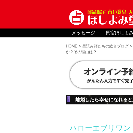
メッセージ
原宿ほしよ
HOME
>
星読み師たちの総合ブログ
か？その理由は？
離婚したら幸せになれると
ハローエブリワン