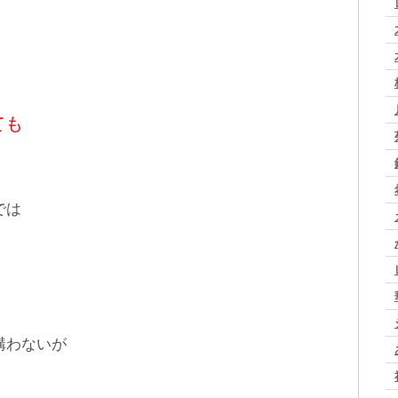
ても
では
構わないが