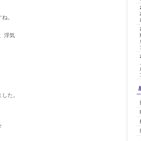
すね。
、浮気
ました。
を