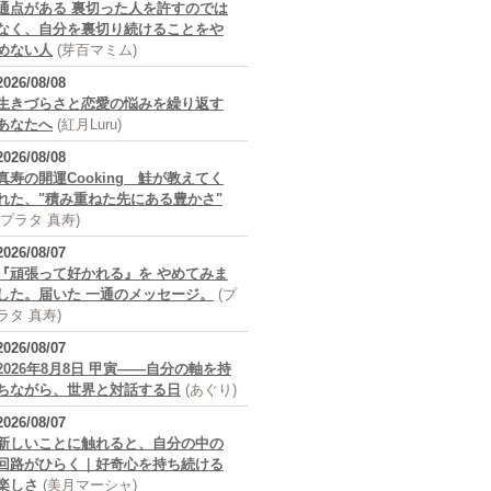
通点がある 裏切った人を許すのでは
なく、自分を裏切り続けることをや
めない人
(芽百マミム)
2026/08/08
生きづらさと恋愛の悩みを繰り返す
あなたへ
(紅月Luru)
2026/08/08
真寿の開運Cooking 鮭が教えてく
れた、"積み重ねた先にある豊かさ"
(プラタ 真寿)
2026/08/07
『頑張って好かれる』を やめてみま
した。届いた 一通のメッセージ。
(プ
ラタ 真寿)
2026/08/07
2026年8月8日 甲寅――自分の軸を持
ちながら、世界と対話する日
(あぐり)
2026/08/07
新しいことに触れると、自分の中の
回路がひらく｜好奇心を持ち続ける
楽しさ
(美月マーシャ)