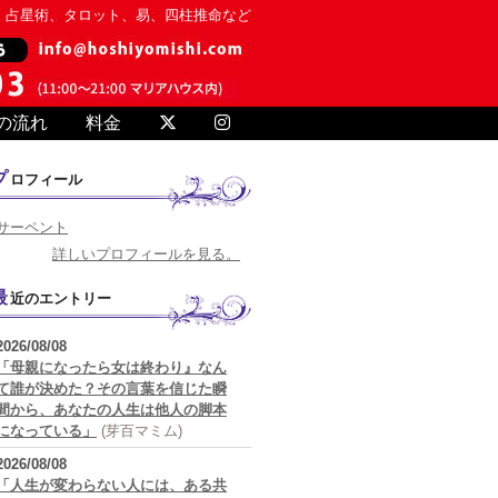
、占星術、タロット、易、四柱推命など
の流れ
料金
プロフィール
サーペント
詳しいプロフィールを見る。
最近のエントリー
2026/08/08
「母親になったら女は終わり』なん
て誰が決めた？その言葉を信じた瞬
間から、あなたの人生は他人の脚本
になっている」
(芽百マミム)
2026/08/08
「人生が変わらない人には、ある共