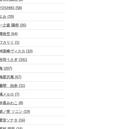
YOSHIKI (58)
よみ (39)
一之森 陽柑 (26)
椰奈空 (64)
ワカリミ (1)
神楽峰ヴィスカ (10)
赤羽うさぎ (341)
海 (207)
梅星沢庵 (67)
藤間 由奈 (31)
橘メルロ (7)
鈴喜みわこ (8)
鯖ノ実 ソニン (19)
愛音ソナタ (16)
紫村 明世 (34)