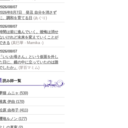
2026/08/07
2026年8月7日 癸丑 自分を消さず
に、調和を育てる日
(あぐり)
2026/08/07
時間は前に進んでいく。後悔は消せ
ないけれど未来を変えていくことが
できる
(真巳華 - Mamika -)
2026/08/07
「いいお母さん」という仮面を外し
た日に、鏡の中に立っていたのは誰
でしたか」
(芽百マミム)
星読み師一覧
夢猫 ムニャ (530)
唯真 伊由 (170)
松原 由布子 (411)
瓔珞ルノン (177)
よしの真実 (2)