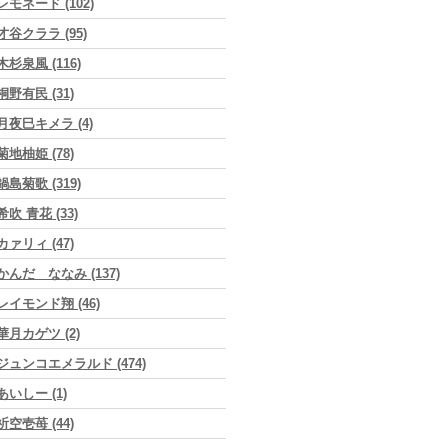
レモネード (102)
才谷クララ (95)
木杉泉風 (116)
桐野有民 (31)
月夜巳キメラ (4)
菊地柚姫 (78)
鍋島菊歌 (319)
希吹 青花 (33)
カァリィ (47)
かんだ ななみ (137)
レイモンド翔 (46)
華月カゲツ (2)
ジュンコエメラルド (474)
あいしー (1)
祈空壱苺 (44)