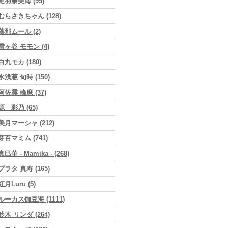
尾羽奈美海 (95)
むらさきちゃん (128)
藻那ムール (2)
雪ヶ谷 モモン (4)
白丸モカ (180)
水浅葱 旬時 (150)
阿佐霧 峰麿 (37)
源 彩乃 (65)
美月マーシャ (212)
芽百マミム (741)
真巳華 - Mamika - (268)
プラタ 真寿 (165)
紅月Luru (5)
ルーカス伽豆海 (1111)
鈴木 リンダ (264)