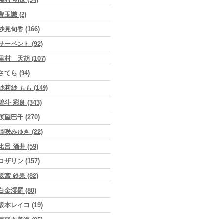
豊玉識 (2)
妙見旬香 (166)
サーペント (92)
里村 天胡 (107)
さてら (94)
紗莉紗 もも (149)
碧斗 彩良 (343)
桜望巴千 (270)
綺咲みゆき (22)
比呂 酒井 (59)
ロザリン (157)
坂宮 鈴果 (82)
白金澪羅 (80)
坂本レイコ (19)