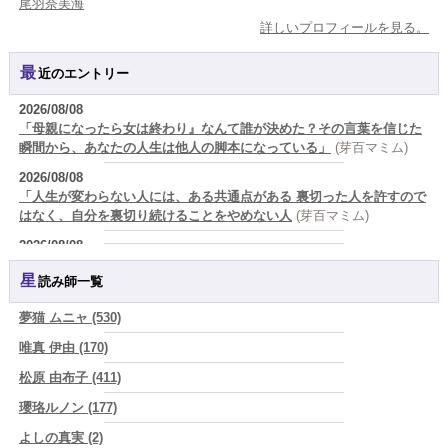
尾羽奈美海
詳しいプロフィールを見る。
最近のエントリー
2026/08/08
「母親になったら女は終わり』なんて誰が決めた？その言葉を信じた
瞬間から、あなたの人生は他人の脚本になっている」
(芽百マミム)
2026/08/08
「人生が変わらない人には、ある共通点がある 裏切った人を許すので
はなく、自分を裏切り続けることをやめない人
(芽百マミム)
2026/08/08
生きづらさと恋愛の悩みを繰り返すあなたへ
(紅月Luru)
星読み師一覧
2026/08/08
真寿の開運Cooking 鮭が教えてくれた、"積み重ねた先にある豊か
夢猫 ムニャ (530)
さ"
(プラタ 真寿)
唯真 伊由 (170)
2026/08/07
松原 由布子 (411)
『頑張って好かれる』を やめてみました。届いた 一通のメッセー
ジ。
(プラタ 真寿)
瓔珞ルノン (177)
2026/08/07
よしの真実 (2)