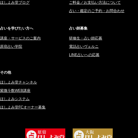
ほしよみ堂ブログ
ご料金／お支払い方法について
2025年7月 (192)
豊玉識 (2)
占い・鑑定のご予約・お問合わせ
2025年6月 (126)
妙見旬香 (166)
2025年5月 (43)
サーペント (92)
占いを学びたい方へ
占い師募集
2025年4月 (68)
里村 天胡 (107)
講座・サービスのご案内
研修生・占い師応募
2025年3月 (67)
さてら (94)
原宿占い学院
電話占いヴェルニ
2025年2月 (50)
紗莉紗 もも (149)
LINE占いへの応募
2025年1月 (48)
碧斗 彩良 (343)
2024年12月 (57)
桜望巴千 (270)
その他
2024年11月 (38)
綺咲みゆき (22)
ほしよみ堂チャンネル
2024年10月 (36)
比呂 酒井 (59)
紫微斗数WEB講座
2024年9月 (39)
ロザリン (157)
ほしよみシステム
ほしよみ堂FCオーナー募集
2024年8月 (45)
坂宮 鈴果 (82)
2024年7月 (78)
白金澪羅 (80)
2024年6月 (62)
坂本レイコ (19)
2024年5月 (92)
尾羽奈美海 (95)