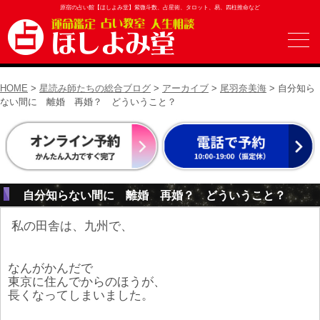
原宿の占い館【ほしよみ堂】紫微斗数、占星術、タロット、易、四柱推命など
HOME
>
星読み師たちの総合ブログ
>
アーカイブ
>
尾羽奈美海
> 自分知ら
ない間に 離婚 再婚？ どういうこと？
自分知らない間に 離婚 再婚？ どういうこと？
私の田舎は、九州で、
なんがかんだで
東京に住んでからのほうが、
長くなってしまいました。