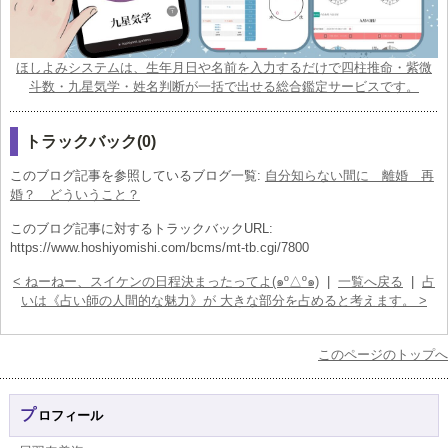
ほしよみシステムは、生年月日や名前を入力するだけで四柱推命・紫微
斗数・九星気学・姓名判断が一括で出せる総合鑑定サービスです。
トラックバック(0)
このブログ記事を参照しているブログ一覧:
自分知らない間に 離婚 再
婚？ どういうこと？
このブログ記事に対するトラックバックURL:
https://www.hoshiyomishi.com/bcms/mt-tb.cgi/7800
< ねーねー、スイケンの日程決まったってよ(๑º△º๑)
|
一覧へ戻る
|
占
いは《占い師の人間的な魅力》が 大きな部分を占めると考えます。 >
このページのトップへ
プロフィール