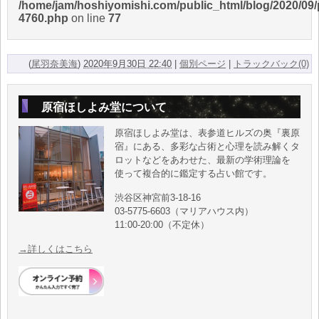
/home/jam/hoshiyomishi.com/public_html/blog/2020/09/
4760.php
on line
77
(
尾羽奈美海
)
2020年9月30日 22:40
|
個別ページ
|
トラックバック(0)
原宿ほしよみ堂について
原宿ほしよみ堂は、表参道ヒルズの奥『裏原
宿』にある、多彩な占術と心理を読み解くタ
ロットなどをあわせた、最新の学術理論を
使って複合的に鑑定する占い館です。
渋谷区神宮前3-18-16
03-5775-6603（マリアハウス内）
11:00-20:00（不定休）
→詳しくはこちら