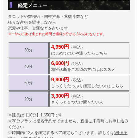
鑑定メニュー
タロットや数秘術・四柱推命・紫微斗数など
様々な占術を駆使しながら
恋愛や仕事、金運などを占います
※一部の占術は生まれた時間と場所が分かる方のみになります。
4,950円
（税込）
30分
はじめての方や迷ったらこちら
6,600円
（税込）
40分
相性診断をご希望の方にはおススメ
9,900円
（税込）
60分
じっくりたっぷり鑑定したい方はこちら
3,300円
（税込）
20分
さくっと１つだけ聞きたい人
※延長は【10分】1,650円です
※20分プランは指名予約ができません。直接ご来店時にお申し込み
ください
※時間内に2人を鑑定するペア鑑定もございます。詳しくは
WEB予