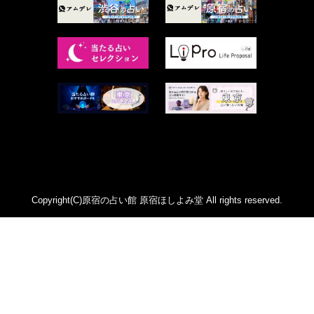
2023年1月 (96)
才谷クララ (95)
2022年12月 (72)
木杉泉風 (116)
2022年11月 (72)
桐野有民 (31)
2022年10月 (87)
月夜巳キメラ (4)
2022年9月 (85)
菊地柚姫 (78)
2022年8月 (89)
鍋島菊歌 (319)
2022年7月 (92)
希吹 青花 (33)
2022年6月 (53)
カァリィ (47)
2022年5月 (107)
かんだ ななみ (137)
Copyright(C)原宿の占い館 原宿ほしよみ堂 All rights reserved.
2022年4月 (81)
レイモンド翔 (46)
2022年3月 (71)
華月カゲツ (2)
2022年2月 (54)
ジュンコエメラルド (474)
2022年1月 (92)
あいしー (1)
2021年12月 (112)
祈空壱苺 (44)
2021年11月 (96)
ハウル・シオン (100)