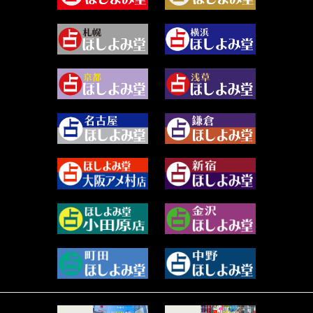
2024年4月 (50)
むらさきちゃん (128)
2024年3月 (49)
藻那ムール (2)
2024年2月 (40)
雪ヶ谷 モモン (4)
2024年1月 (63)
白丸モカ (180)
2023年12月 (86)
水浅葱 旬時 (150)
2023年11月 (67)
阿佐霧 峰麿 (37)
2023年10月 (36)
源 彩乃 (65)
2023年9月 (37)
美月マーシャ (212)
2023年8月 (46)
芽百マミム (741)
2023年7月 (59)
真巳華 - Mamika - (268)
2023年6月 (73)
プラタ 真寿 (165)
2023年5月 (67)
紅月Luru (5)
2023年4月 (73)
ルーカス伽豆海 (1111)
2023年3月 (92)
鈴木 リンダ (264)
2023年2月 (99)
レモネード (102)