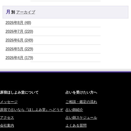
2026年8月8日 甲寅――自分の軸を持ちながら、世界と対話する日
(あ
YOSHIKI (58)
ぐり)
月別
アーカイブ
よみ (39)
2026/08/07
新しいことに触れると、自分の中の回路がひらく｜好奇心を持ち続け
2026年8月 (48)
一之森 陽柑 (26)
る楽しさ
(美月マーシャ)
2026年7月 (220)
椰奈空 (64)
2026/08/07
2026年8月7日 癸丑 自分を消さずに、調和を育てる日
2026年6月 (249)
(あぐり)
ワカリミ (1)
2026/08/07
2026年5月 (229)
神楽峰ヴィスカ (10)
時間は前に進んでいく。後悔は消せないけれど未来を変えていくこと
2026年4月 (179)
赤羽うさぎ (341)
ができる
(真巳華 - Mamika -)
2026年3月 (178)
海 (207)
2026/08/07
「いいお母さん」という仮面を外した日に、鏡の中に立っていたのは
2026年2月 (180)
梅星沢庵 (67)
誰でしたか」
(芽百マミム)
2026年1月 (200)
藤間 由奈 (31)
原宿ほしよみ堂について
占いを受けたい方へ
2025年12月 (201)
橘メルロ (7)
2025年11月 (252)
メッセージ
ご相談・鑑定の流れ
鈴喜みわこ (8)
原宿で占いなら『ほしよみ堂』へどうぞ
占い師紹介
2025年10月 (242)
鯖ノ実 ソニン (19)
アクセス
占い師スケジュール
2025年9月 (196)
愛音ソナタ (16)
会社案内
よくある質問
2025年8月 (182)
紫村 明世 (34)